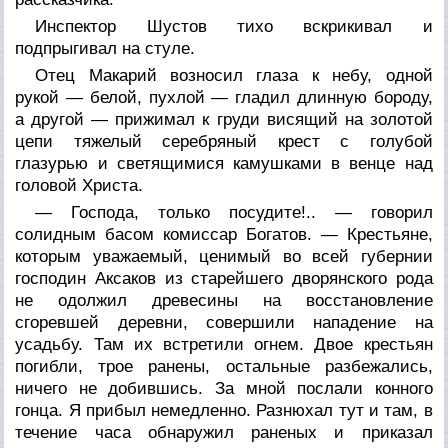
Инспектор Шустов тихо вскрикивал и
подпрыгивал на стуле.
Отец Макарий возносил глаза к небу, одной
рукой — белой, пухлой — гладил длинную бороду,
а другой — прижимал к груди висящий на золотой
цепи тяжелый серебряный крест с голубой
глазурью и светящимися камушками в венце над
головой Христа.
— Господа, только посудите!.. — говорил
солидным басом комиссар Богатов. — Крестьяне,
которым уважаемый, ценимый во всей губернии
господин Аксаков из старейшего дворянского рода
не одолжил древесины на восстановление
сгоревшей деревни, совершили нападение на
усадьбу. Там их встретили огнем. Двое крестьян
погибли, трое ранены, остальные разбежались,
ничего не добившись. За мной послали конного
гонца. Я прибыл немедленно. Разнюхал тут и там, в
течение часа обнаружил раненых и приказал