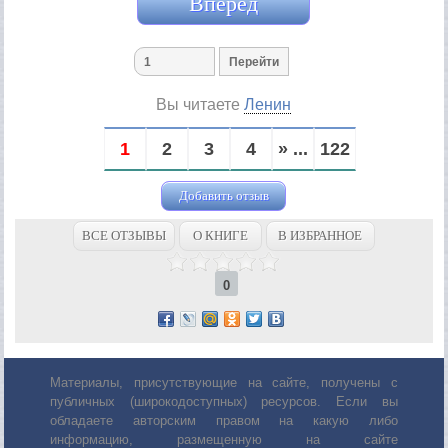
Вперед
Вы читаете
Ленин
1
2
3
4
» ...
122
Добавить отзыв
ВСЕ ОТЗЫВЫ
О КНИГЕ
В ИЗБРАННОЕ
0
Материалы, присутствующие на сайте, получены с
публичных (широкодоступных) ресурсов. Если вы
обладаете авторским правом на какую либо
информацию, размещенную на сайте