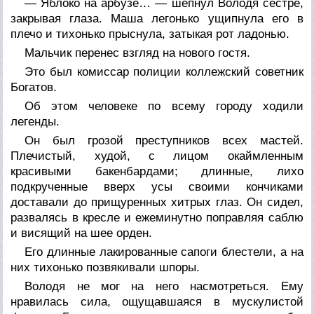
— Яблоко на арбузе… — шепнул Володя сестре,
закрывая глаза. Маша легонько ущипнула его в
плечо и тихонько прыснула, затыкая рот ладонью.
Мальчик перенес взгляд на нового гостя.
Это был комиссар полиции коллежский советник
Богатов.
Об этом человеке по всему городу ходили
легенды.
Он был грозой преступников всех мастей.
Плечистый, худой, с лицом окаймленным
красивыми бакенбардами; длинные, лихо
подкрученные вверх усы своими кончиками
доставали до прищуренных хитрых глаз. Он сидел,
развалясь в кресле и ежеминутно поправляя саблю
и висящий на шее орден.
Его длинные лакированные сапоги блестели, а на
них тихонько позвякивали шпоры.
Володя не мог на него насмотреться. Ему
нравилась сила, ощущавшаяся в мускулистой