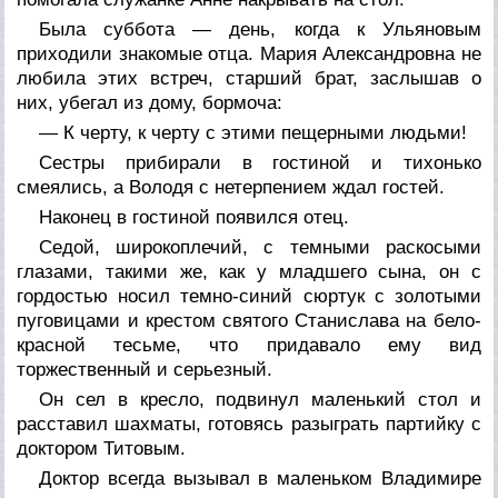
Была суббота — день, когда к Ульяновым
приходили знакомые отца. Мария Александровна не
любила этих встреч, старший брат, заслышав о
них, убегал из дому, бормоча:
— К черту, к черту с этими пещерными людьми!
Сестры прибирали в гостиной и тихонько
смеялись, а Володя с нетерпением ждал гостей.
Наконец в гостиной появился отец.
Седой, широкоплечий, с темными раскосыми
глазами, такими же, как у младшего сына, он с
гордостью носил темно-синий сюртук с золотыми
пуговицами и крестом святого Станислава на бело-
красной тесьме, что придавало ему вид
торжественный и серьезный.
Он сел в кресло, подвинул маленький стол и
расставил шахматы, готовясь разыграть партийку с
доктором Титовым.
Доктор всегда вызывал в маленьком Владимире