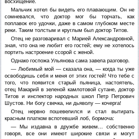
восхищение.
Мальчик хотел бы видеть его плавающим. Он не
сомневался, что доктор мог бы торчать, как
поплавок его удочки, даже в самом глубоком месте
реки. Таким толстым и круглым был доктор Титов.
Отец не разговаривал с Марией Александровной,
зная, что она не любит его гостей; ему не хотелось
портить настроение ссорой с женой.
Однако госпожа Ульянова сама завела разговор.
— Любимый мой — сказала она, — когда ты уже
освободишь себя и меня от этих гостей! Что тебе с
того, что появится старый пьяница, настоятель,
отец Макарий в зеленой камлотовой сутане, доктор
Титов и инспектор народных школ Петр Петрович
Шустов. Ни богу свечка, ни дьяволу — кочерга!
Отец нервно пошевелился и стал вытирать
красным платком вспотевший лоб, бормоча:
— Мы издавна в дружбе живем… собственно
говоря, все они имеют широкие связи и могут