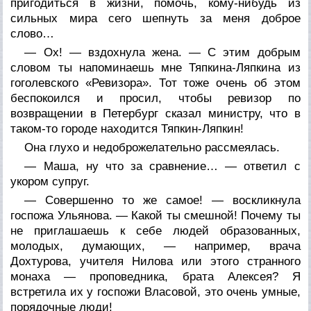
пригодиться в жизни, помочь, кому-нибудь из
сильных мира сего шепнуть за меня доброе
слово…
— Ох! — вздохнула жена. — С этим добрым
словом ты напоминаешь мне Тяпкина-Ляпкина из
гоголевского «Ревизора». Тот тоже очень об этом
беспокоился и просил, чтобы ревизор по
возвращении в Петербург сказал министру, что в
таком-то городе находится Тяпкин-Ляпкин!
Она глухо и недоброжелательно рассмеялась.
— Маша, ну что за сравнение… — ответил с
укором супруг.
— Совершенно то же самое! — воскликнула
госпожа Ульянова. — Какой ты смешной! Почему ты
не приглашаешь к себе людей образованных,
молодых, думающих, — например, врача
Дохтурова, учителя Нилова или этого странного
монаха — проповедника, брата Алексея? Я
встретила их у госпожи Власовой, это очень умные,
порядочные люди!