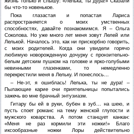
жизнь только и слышу: «Лелька, ты дура!» Сказали
бы что-то новенькое.
Пока глазастая и попастая Лариса
распространяется о моих умственных
способностях, давайте познакомимся. Я – Ольга
Соколова. Но уже много лет меня зовут Лелей или
Лелькой. Началось это, как ни прискорбно говорить,
с моих родителей. Когда они увидели горячо
любимую новорожденную дочурку с пронзительно-
белым детским пушком на головке и ярко-голубыми
невинными глазенками, то немедленно
перекрестили меня в Лельку. И понеслось…
– Не-эт, я ошиблась! Лелька, ты не дура! –
Пылающие карие очи приятельницы попытались
зажечь во мне брачный энтузиазм.
Гитару бы ей в руки, бубен в зуб… на шею, и
пусть споет романс на тему женской глупости и
мужского коварства. А потом станцует канкан:
«Меня не раз кормили эти ножки!» Благо
иксообразные ножки Лоры действительно