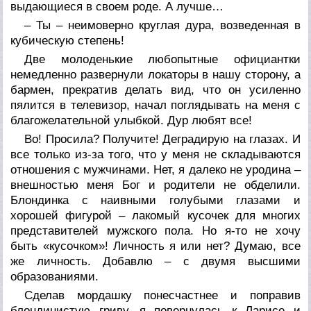
выдающиеся в своем роде. А лучше…
– Ты – неимоверно круглая дура, возведенная в
кубическую степень!
Две молоденькие любопытные официантки
немедленно развернули локаторы в нашу сторону, а
бармен, прекратив делать вид, что он усиленно
пялится в телевизор, начал поглядывать на меня с
благожелательной улыбкой. Дур любят все!
Во! Просила? Получите! Деградирую на глазах. И
все только из-за того, что у меня не складываются
отношения с мужчинами. Нет, я далеко не уродина –
внешностью меня Бог и родители не обделили.
Блондинка с наивными голубыми глазами и
хорошей фигурой – лакомый кусочек для многих
представителей мужского пола. Но я-то не хочу
быть «кусочком»! Личность я или нет? Думаю, все
же личность. Добавлю – с двумя высшими
образованиями.
Сделав мордашку понесчастнее и поправив
блондинистую гриву, я повернулась к Ларисе и