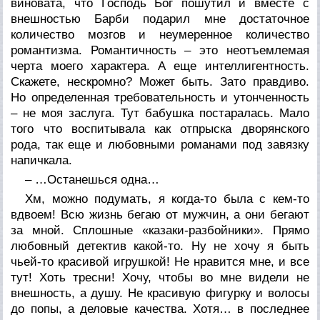
виновата, что Господь Бог пошутил и вместе с
внешностью Барби подарил мне достаточное
количество мозгов и неумеренное количество
романтизма. Романтичность – это неотъемлемая
черта моего характера. А еще интеллигентность.
Скажете, нескромно? Может быть. Зато правдиво.
Но определенная требовательность и утонченность
– не моя заслуга. Тут бабушка постаралась. Мало
того что воспитывала как отпрыска дворянского
рода, так еще и любовными романами под завязку
напичкала.
– …Останешься одна…
Хм, можно подумать, я когда-то была с кем-то
вдвоем! Всю жизнь бегаю от мужчин, а они бегают
за мной. Сплошные «казаки-разбойники». Прямо
любовный детектив какой-то. Ну не хочу я быть
чьей-то красивой игрушкой! Не нравится мне, и все
тут! Хоть тресни! Хочу, чтобы во мне видели не
внешность, а душу. Не красивую фигурку и волосы
до попы, а деловые качества. Хотя… в последнее