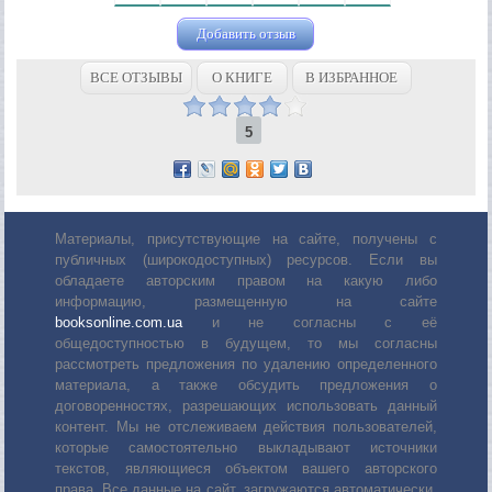
Добавить отзыв
ВСЕ ОТЗЫВЫ
О КНИГЕ
В ИЗБРАННОЕ
5
Материалы, присутствующие на сайте, получены с
публичных (широкодоступных) ресурсов. Если вы
обладаете авторским правом на какую либо
информацию, размещенную на сайте
booksonline.com.ua
и не согласны с её
общедоступностью в будущем, то мы согласны
рассмотреть предложения по удалению определенного
материала, а также обсудить предложения о
договоренностях, разрешающих использовать данный
контент. Мы не отслеживаем действия пользователей,
которые самостоятельно выкладывают источники
текстов, являющиеся объектом вашего авторского
права. Все данные на сайт, загружаются автоматически,