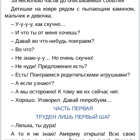
За несколько часов до описываемых событий
Детишки на ковре рядом с пылающим камином,
мальчик и девочка.
– У-у-у-у, как скучно…
– И что ты от меня хочешь?
– Давай во что-нибудь поиграем?
– Во что?
– Не знаю-у-у… Но очень скучно!
– Не нуди! Предложения есть?
– Есть! Поиграемся родительскими игрушками?
– А если узнают?
– А мы осторожно! К тому же их сейчас нет.
– Хорошо. Уговорил. Давай попробуем…
ЧАСТЬ ПЕРВАЯ
ТРУДЕН ЛИШЬ ПЕРВЫЙ ШАГ
– Лелька, ты дура!
А то я не знаю! Америку открыла! Всю свою