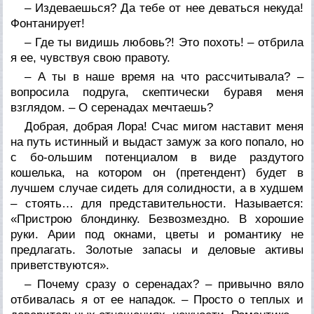
– Издеваешься? Да тебе от нее деваться некуда!
Фонтанирует!
– Где ты видишь любовь?! Это похоть! – отбрила
я ее, чувствуя свою правоту.
– А ты в наше время на что рассчитывала? –
вопросила подруга, скептически буравя меня
взглядом. – О серенадах мечтаешь?
Добрая, добрая Лора! Счас мигом наставит меня
на путь истинный и выдаст замуж за кого попало, но
с бо-ольшим потенциалом в виде раздутого
кошелька, на котором он (претендент) будет в
лучшем случае сидеть для солидности, а в худшем
– стоять… для представительности. Называется:
«Пристрою блондинку. Безвозмездно. В хорошие
руки. Арии под окнами, цветы и романтику не
предлагать. Золотые запасы и деловые активы
приветствуются».
– Почему сразу о серенадах? – привычно вяло
отбивалась я от ее нападок. – Просто о теплых и