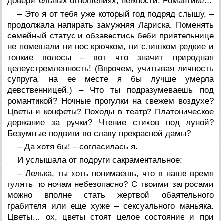
доверительных отношениях, нежности. Романтике…
– Это я от тебя уже который год подряд слышу, –
продолжала напирать замужняя Лариска. Поменять
семейный статус и обзавестись беби приятельнице
не помешали ни нос крючком, ни слишком редкие и
тонкие волосы – вот что значит природная
целеустремленность! (Впрочем, учитывая личность
супруга, на ее месте я бы лучше умерла
девственницей.) – Что ты подразумеваешь под
романтикой? Ночные прогулки на свежем воздухе?
Цветы и конфеты? Походы в театр? Платоническое
держание за ручки? Чтение стихов под луной?
Безумные подвиги во славу прекрасной дамы?
– Да хотя бы! – согласилась я.
И услышала от подруги сакраментальное:
– Лелька, ты хоть понимаешь, что в наше время
гулять по ночам небезопасно? С твоими запросами
можно вполне стать жертвой обаятельного
грабителя или еще хуже – сексуального маньяка.
Цветы… ох, цветы стоят целое состояние и при