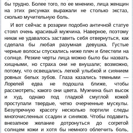
бы трудно. Более того, по ее мнению, лица женщин
на этих рисунках выражали не столько экстаз,
сколько мучительную боль.
И вот сейчас в розарии подобно античной статуе
стоял очень красивый мужчина. Наверное, поэтому
никак не удавалось заставить себя отвернуться, как
сделала бы любая разумная девушка. Густые
черные волосы спускались ниже плеч и блестели на
солнце. Резкие черты лица можно было бы назвать
хищными, но страха они не внушали; возможно,
потому, что освещались легкой улыбкой и сиянием
ровных белых зубов. Глаза казались темными —
Лорелей едва не подошла ближе, чтобы
рассмотреть; какого они цвета. Мужчина был высок
и худ, однако под гладкой смуглой кожей
проступали твердые, четко очерченные мускулы.
Безупречную красоту несколько портили следы
многочисленных ссадин и синяков. Чтобы подавить
внезапное желание дотронуться до согретой
солнцем кожи и хотя бы немного облегчить боль,