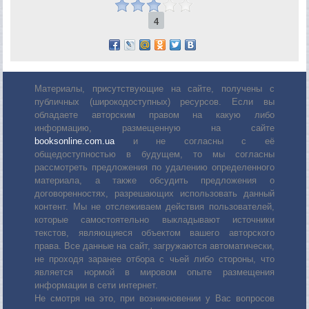
4
Материалы, присутствующие на сайте, получены с
публичных (широкодоступных) ресурсов. Если вы
обладаете авторским правом на какую либо
информацию, размещенную на сайте
booksonline.com.ua
и не согласны с её
общедоступностью в будущем, то мы согласны
рассмотреть предложения по удалению определенного
материала, а также обсудить предложения о
договоренностях, разрешающих использовать данный
контент. Мы не отслеживаем действия пользователей,
которые самостоятельно выкладывают источники
текстов, являющиеся объектом вашего авторского
права. Все данные на сайт, загружаются автоматически,
не проходя заранее отбора с чьей либо стороны, что
является нормой в мировом опыте размещения
информации в сети интернет.
Не смотря на это, при возникновении у Вас вопросов