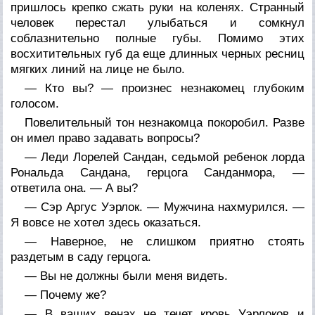
пришлось крепко сжать руки на коленях. Странный
человек перестал улыбаться и сомкнул
соблазнительно полные губы. Помимо этих
восхитительных губ да еще длинных черных ресниц
мягких линий на лице не было.
— Кто вы? — произнес незнакомец глубоким
голосом.
Повелительный тон незнакомца покоробил. Разве
он имел право задавать вопросы?
— Леди Лорелей Сандан, седьмой ребенок лорда
Рональда Сандана, герцога Санданмора, —
ответила она. — А вы?
— Сэр Аргус Уэрлок. — Мужчина нахмурился. —
Я вовсе не хотел здесь оказаться.
— Наверное, не слишком приятно стоять
раздетым в саду герцога.
— Вы не должны были меня видеть.
— Почему же?
— В ваших венах не течет кровь Уэрлоков и