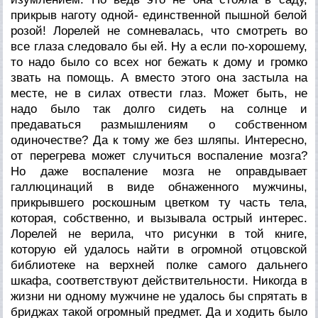
прикрыв наготу одной- единственной пышной белой
розой! Лорелей не сомневалась, что смотреть во
все глаза следовало бы ей. Ну а если по-хорошему,
то надо было со всех ног бежать к дому и громко
звать на помощь. А вместо этого она застыла на
месте, не в силах отвести глаз. Может быть, не
надо было так долго сидеть на солнце и
предаваться размышлениям о собственном
одиночестве? Да к тому же без шляпы. Интересно,
от перегрева может случиться воспаление мозга?
Но даже воспаление мозга не оправдывает
галлюцинаций в виде обнаженного мужчины,
прикрывшего роскошным цветком ту часть тела,
которая, собственно, и вызывала острый интерес.
Лорелей не верила, что рисунки в той книге,
которую ей удалось найти в огромной отцовской
библиотеке на верхней полке самого дальнего
шкафа, соответствуют действительности. Никогда в
жизни ни одному мужчине не удалось бы спрятать в
бриджах такой огромный предмет. Да и ходить было