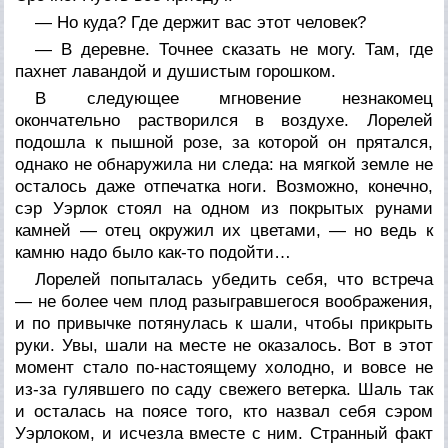
— Но куда? Где держит вас этот человек?
— В деревне. Точнее сказать не могу. Там, где
пахнет лавандой и душистым горошком.
В следующее мгновение незнакомец
окончательно растворился в воздухе. Лорелей
подошла к пышной розе, за которой он прятался,
однако не обнаружила ни следа: на мягкой земле не
осталось даже отпечатка ноги. Возможно, конечно,
сэр Уэрлок стоял на одном из покрытых рунами
камней — отец окружил их цветами, — но ведь к
камню надо было как-то подойти…
Лорелей попыталась убедить себя, что встреча
— не более чем плод разыгравшегося воображения,
и по привычке потянулась к шали, чтобы прикрыть
руки. Увы, шали на месте не оказалось. Вот в этот
момент стало по-настоящему холодно, и вовсе не
из-за гулявшего по саду свежего ветерка. Шаль так
и осталась на поясе того, кто назвал себя сэром
Уэрлоком, и исчезла вместе с ним. Странный факт