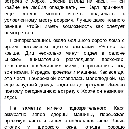
встреча с Хорхе. Бросив взгляд на часы, — он
крайне не любил опаздывать, — Карл прикинул:
еще вполне можно успеть подъехать к
условленному месту вовремя. Лучше даже немного
раньше, чтобы иметь возможность как следует
осмотреться.
Припарковавшись около большого серого дома с
ярким рекламным щитом компании «Эссо» на
крыше, Диц несколько минут сидел в салоне
«Пежо», внимательно разглядывая прохожих,
торопливо пробегавших мимо, спрятавшись под
зонтиками. Изредка проезжали машины. Как всегда,
эта часть набережной оставалась малолюдной. Да
еще занудный дождь, когда не до прогулок. Именно
поэтому сегодняшнюю встречу с Хорхе он назначил
здесь.
Не заметив ничего подозрительного, Карл
аккуратно запер дверцы машины, перебежал
проезжую часть и зашел в небольшое кафе. Заняв
столик у широкого окна, откуда хорошо