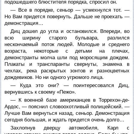
подошедшего блюстителя порядка, спросил он.
— Все в порядке, сеньор — усмехнулся тот. —
Но Вам придется повернуть. Дальше не проехать —
демонстрация…
Диц дошел до угла и остановился. Впереди, во
всю ширину старого бульвара, разлился
нескончаемый поток людей. Молодые и среднего
возраста, некоторые с детьми на плечах,
демонстранты молча шли под моросящим дождем.
Плакаты и транспаранты свернуты, знамена в
чехлах, река раскрытых зонтов и разноцветных
дождевиков. Но ни одного угрюмого лица.
— Куда это они? — поинтересовался Диц,
вернувшись к своему «Пежо».
— К военной базе американцев в Торрехон-де-
Ардос, — пояснил словоохотливый полицейский. —
Лучше Вам вернуться назад, сеньор. Демонстрация
сегодня большая, и ждать придется очень долго…
Захлопнув дверцу автомобиля, Карл с