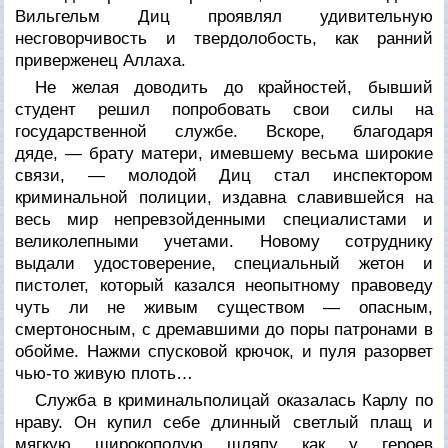
Вильгельм Диц проявлял удивительную
несговорчивость и твердолобость, как ранний
приверженец Аллаха.
Не желая доводить до крайностей, бывший
студент решил попробовать свои силы на
государственной службе. Вскоре, благодаря
дяде, — брату матери, имевшему весьма широкие
связи, — молодой Диц стал инспектором
криминальной полиции, издавна славившейся на
весь мир непревзойденными специалистами и
великолепными учетами. Новому сотруднику
выдали удостоверение, специальный жетон и
пистолет, который казался неопытному правоведу
чуть ли не живым существом — опасным,
смертоносным, с дремавшими до поры патронами в
обойме. Нажми спусковой крючок, и пуля разорвет
чью-то живую плоть…
Служба в криминальполицай оказалась Карлу по
нраву. Он купил себе длинный светлый плащ и
мягкую широкополую шляпу как у героев