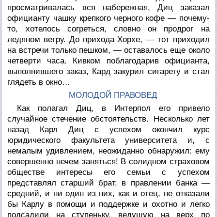
просматривалась вся набережная, Диц заказал
официанту чашку крепкого черного кофе — почему-
то, хотелось согреться, словно он продрог на
ледяном ветру. До прихода Хорхе, — тот приходил
на встречи только пешком, — оставалось еще около
четверти часа. Кивком поблагодарив официанта,
выполнившего заказ, Кард закурил сигарету и стал
глядеть в окно…
МОЛОДОЙ ПРАВОВЕД
Как полагал Диц, в Интерпол его привело
случайное стечение обстоятельств. Несколько лет
назад Карл Диц с успехом окончил курс
юридического факультета университета и, с
немалым удивлением, неожиданно обнаружил: ему
совершенно нечем заняться! В солидном страховом
обществе интересы его семьи с успехом
представлял старший брат, в правлении банка —
средний, и ни один из них, как и отец, не отказали
бы Карлу в помощи и поддержке и охотно и легко
подсадили на ступеньку, ведущую на верх по