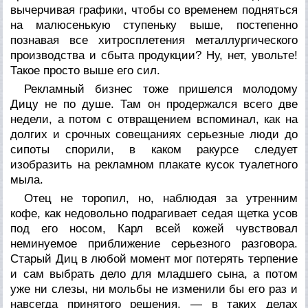
вычерчивая графики, чтобы со временем подняться
на малюсенькую ступеньку выше, постепенно
познавая все хитросплетения металлургического
производства и сбыта продукции? Ну, нет, увольте!
Такое просто выше его сил.
Рекламный бизнес тоже пришелся молодому
Дицу не по душе. Там он продержался всего две
недели, а потом с отвращением вспоминал, как на
долгих и срочных совещаниях серьезные люди до
сипоты спорили, в каком ракурсе следует
изобразить на рекламном плакате кусок туалетного
мыла.
Отец не торопил, но, наблюдая за утренним
кофе, как недовольно подрагивает седая щетка усов
под его носом, Карл всей кожей чувствовал
неминуемое приближение серьезного разговора.
Старый Диц в любой момент мог потерять терпение
и сам выбрать дело для младшего сына, а потом
уже ни слезы, ни мольбы не изменили бы его раз и
навсегда принятого решения, — в таких делах