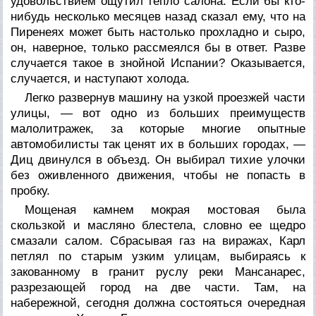
удовольствием ощутил тепло салона. Если бы кто-
нибудь несколько месяцев назад сказал ему, что на
Пиренеях может быть настолько прохладно и сыро,
он, наверное, только рассмеялся бы в ответ. Разве
случается такое в знойной Испании? Оказывается,
случается, и наступают холода.
Легко развернув машину на узкой проезжей части
улицы, — вот одно из больших преимуществ
малолитражек, за которые многие опытные
автомобилисты так ценят их в больших городах, —
Диц двинулся в объезд. Он выбирал тихие улочки
без оживленного движения, чтобы не попасть в
пробку.
Мощеная камнем мокрая мостовая была
скользкой и масляно блестела, словно ее щедро
смазали салом. Сбрасывая газ на виражах, Карл
петлял по старым узким улицам, выбираясь к
закованному в гранит руслу реки Мансанарес,
разрезающей город на две части. Там, на
набережной, сегодня должна состояться очередная