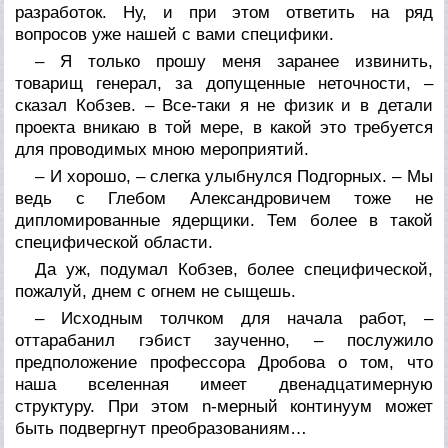
разработок. Ну, и при этом ответить на ряд
вопросов уже нашей с вами специфики.
– Я только прошу меня заранее извинить,
товарищ генерал, за допущенные неточности, –
сказал Кобзев. – Все-таки я не физик и в детали
проекта вникаю в той мере, в какой это требуется
для проводимых мною мероприятий.
– И хорошо, – слегка улыбнулся Подгорных. – Мы
ведь с Глебом Александровичем тоже не
дипломированные ядерщики. Тем более в такой
специфической области.
Да уж, подумал Кобзев, более специфической,
пожалуй, днем с огнем не сыщешь.
– Исходным толчком для начала работ, –
оттарабанил гэбист заученно, – послужило
предположение профессора Дробова о том, что
наша вселенная имеет двенадцатимерную
структуру. При этом n-мерный континуум может
быть подвергнут преобразованиям…