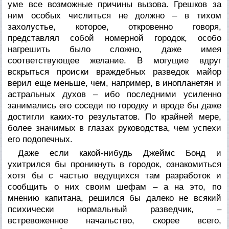
уме все возможные причины вызова. Грешков за
ним особых числиться не должно – в тихом
захолустье, которое, откровенно говоря,
представлял собой номерной городок, особо
нагрешить было сложно, даже имея
соответствующее желание. В могущие вдруг
вскрыться происки враждебных разведок майор
верил еще меньше, чем, например, в инопланетян и
астральных духов – ибо последними усиленно
занимались его соседи по городку и вроде бы даже
достигли каких-то результатов. По крайней мере,
более значимых в глазах руководства, чем успехи
его подопечных.
Даже если какой-нибудь Джеймс Бонд и
ухитрился бы проникнуть в городок, ознакомиться
хотя бы с частью ведущихся там разработок и
сообщить о них своим шефам – а на это, по
мнению капитана, решился бы далеко не всякий
психически нормальный разведчик, –
встревоженное начальство, скорее всего,