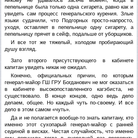
никому не удавалось засечь момент, когда в
пепельнице была только одна сигарета, равно как и
увидеть сам процесс генеральского курения. Злые
языки судачили, что Подгорных просто-напросто,
уходя, оставляет в пепельнице одну сигарету, а
пепельницу прячет в сейф, подальше от уборщиков.
И все тот же тяжелый, холодом пробирающий
душу взгляд.
Зато второго присутствующего в кабинете
капитан увидеть никак не ожидал.
Конечно, официальных причин, по которым
генерал-майор ГШ ГРУ Богданович не мог оказаться
в кабинете высокопоставленного кагэбиста, не
существовало. В конце концов, одно ведь дело
делаем, общее. Но каждый чуть по-своему. И все
дело в этом самом «чуть».
Да и не полагается вообще-то знать капитану, кто
именно этот сухопарый генерал-майор с ранней
сединой в висках. Чистая случайность, что именно