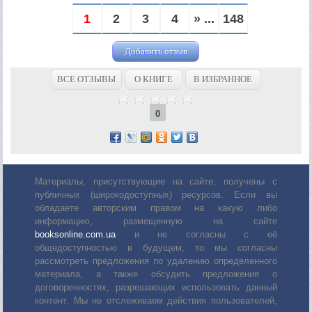
1
2
3
4
» ...
148
Добавить отзыв
ВСЕ ОТЗЫВЫ
О КНИГЕ
В ИЗБРАННОЕ
0
Материалы, присутствующие на сайте, получены с
публичных (широкодоступных) ресурсов. Если вы
обладаете авторским правом на какую либо
информацию, размещенную на сайте
booksonline.com.ua
и не согласны с её
общедоступностью в будущем, то мы согласны
рассмотреть предложения по удалению определенного
материала, а также обсудить предложения о
договоренностях, разрешающих использовать данный
контент. Мы не отслеживаем действия пользователей,