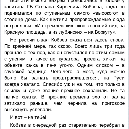
Все эти мысли вихрем проносились в голове у
капитана ГБ Степана Киреевича Кобзева, когда он
поднимался по ступенькам самого «высокого» в
столице дома. Как шутили препровождаемые сюда
острословы: «Из кремлевских окон хороший вид на
Красную площадь, а из лубянских – на Воркуту».
Не рассчитывал Кобзев оказаться здесь снова.
По крайней мере, так скоро. Всего лишь три года
прошло с тех пор, как он спустился по этим самым
ступеням в качестве куратора проекта хи-хи на
объекте ха-ха в пэ-я уго-го. Одним словом – в
глубокой заднице. Чего-чего, а мест, куда можно
было бы загнать проштрафившегося, на Руси
всегда хватало. Спасибо уж и на том, что только в
ссылку и даже звание прежнее сохранили. Не та
нынче хватка. В прежние времена эхо от залпа
затихало раньше, чем чернила на приговоре
высохнуть успевали.
И вот – на тебе!
Кобзев в очередной раз старательно перебрал в