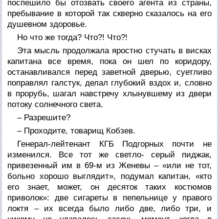
поспешило бы отозвать своего агента из страны,
пребывание в которой так скверно сказалось на его
душевном здоровье.
Но что же тогда? Что?! Что?!
Эта мысль продолжала яростно стучать в висках
капитана все время, пока он шел по коридору,
останавливался перед заветной дверью, суетливо
поправлял галстук, делал глубокий вздох и, словно
в прорубь, шагал навстречу хлынувшему из двери
потоку солнечного света.
– Разрешите?
– Проходите, товарищ Кобзев.
Генерал-лейтенант КГБ Подгорных почти не
изменился. Все тот же светло- серый пиджак,
привезенный им в 69-м из Женевы – «или не тот,
больно хорошо выглядит», подумал капитан, «кто
его знает, может, он десяток таких костюмов
приволок»: две сигареты в пепельнице у правого
локтя – их всегда было либо две, либо три, и