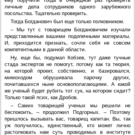
ему поручили тогда в очередной раз проверить
личные дела сотрудников одного зарубежного
посольства. Тщательно проверить.
Тогда Богданович был еще только полковником.
– Мы тут с товарищем Богдановичем изучали
представленные вашими подопечными материалы.
И, приходится признать, сочли себя не совсем
компетентными в данной области.
Ну, еще бы, подумал Кобзев, тут даже тучные
стада экспертов не помогут, потому как та теория,
на которой проект, собственно, и базировался,
мимоходом обрушивала парочку других,
почитавшихся ныне основополагающими. А какой
же ученый будет рубить тот сук, на котором сидит?
Только такой псих, как Дробов.
– Самих товарищей ученых мы решили не
беспокоить, – продолжил Подгорных. – Поэтому
пришлось вызывать вас, товарищ капитан. Вы, так
уж получилось, единственный, кто может лично
растолковать нам суть проводимых в институте