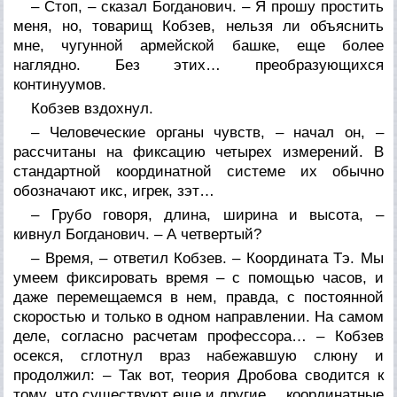
– Стоп, – сказал Богданович. – Я прошу простить
меня, но, товарищ Кобзев, нельзя ли объяснить
мне, чугунной армейской башке, еще более
наглядно. Без этих… преобразующихся
континуумов.
Кобзев вздохнул.
– Человеческие органы чувств, – начал он, –
рассчитаны на фиксацию четырех измерений. В
стандартной координатной системе их обычно
обозначают икс, игрек, зэт…
– Грубо говоря, длина, ширина и высота, –
кивнул Богданович. – А четвертый?
– Время, – ответил Кобзев. – Координата Тэ. Мы
умеем фиксировать время – с помощью часов, и
даже перемещаемся в нем, правда, с постоянной
скоростью и только в одном направлении. На самом
деле, согласно расчетам профессора… – Кобзев
осекся, сглотнул враз набежавшую слюну и
продолжил: – Так вот, теория Дробова сводится к
тому, что существуют еще и другие… координатные