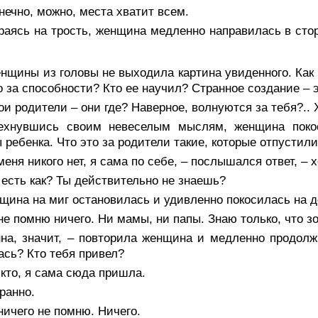
нечно, можно, места хватит всем.
раясь на трость, женщина медленно направилась в сто
нщины из головы не выходила картина увиденного. Как 
о за способности? Кто ее научил? Странное создание – 
ои родители – они где? Наверное, волнуются за тебя?.. Х
ехнувшись своим невеселым мыслям, женщина покос
 ребенка. Что это за родители такие, которые отпустили
меня никого нет, я сама по себе, – послышался ответ, – х
 есть как? Ты действительно не знаешь?
ина на миг остановилась и удивленно покосилась на де
не помню ничего. Ни мамы, ни папы. Знаю только, что зо
нна, значит, – повторила женщина и медленно продолж
ась? Кто тебя привел?
кто, я сама сюда пришла.
ранно.
ничего не помню. Ничего.