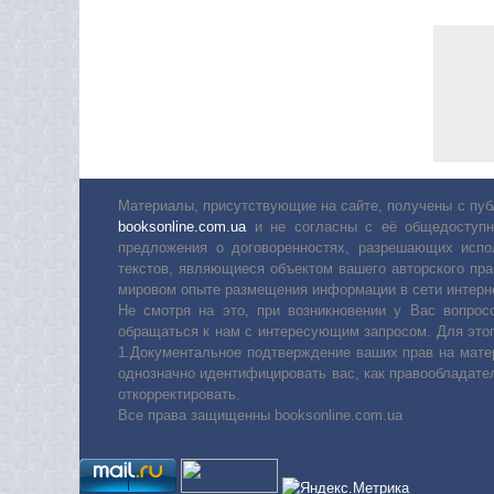
Материалы, присутствующие на сайте, получены с пуб
booksonline.com.ua
и не согласны с её общедоступн
предложения о договоренностях, разрешающих испо
текстов, являющиеся объектом вашего авторского пра
мировом опыте размещения информации в сети интерн
Не смотря на это, при возникновении у Вас вопро
обращаться к нам с интересующим запросом. Для этог
1.Документальное подтверждение ваших прав на мате
однозначно идентифицировать вас, как правообладате
откорректировать.
Все права защищенны booksonline.com.ua