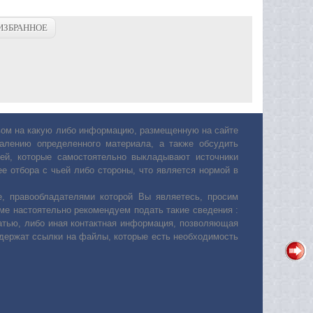
ИЗБРАННОЕ
авом на какую либо информацию, размещенную на сайте
лению определенного материала, а также обсудить
ей, которые самостоятельно выкладывают источники
е отбора с чьей либо стороны, что является нормой в
, правообладателями которой Вы являетесь, просим
ьме настоятельно рекомендуем подать такие сведения :
атью, либо иная контактная информация, позволяющая
одержат ссылки на файлы, которые есть необходимость