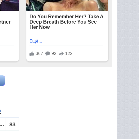
к
...
83