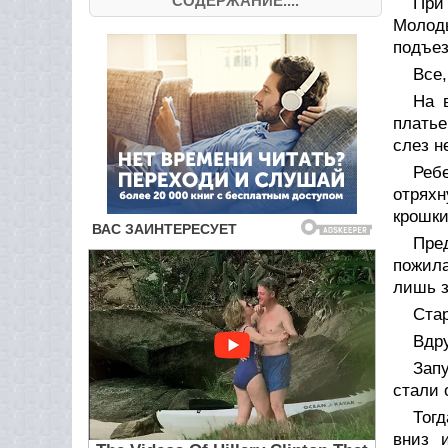
СОДЕРЖАНИЕ....
При
Молоды
подъез
Все,
На 
платье
слез н
Реб
отряхн
крошки
Пре
пожила
лишь з
Стар
Вдру
Зап
стали 
Тогд
вниз 