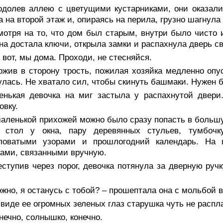
одолев аллею с цветущими кустарниками, они оказали
а на второй этаж и, опираясь на перила, грузно шагнула
мотря на то, что дом был старым, внутри было чисто 
а достала ключи, открыла замки и распахнула дверь св
 вот, мы дома. Проходи, не стесняйся.
ожив в сторону трость, пожилая хозяйка медленно опу
лась. Не хватало сил, чтобы скинуть башмаки. Нужен 
енькая девочка на миг застыла у распахнутой двери
овку.
маленькой прихожей можно было сразу попасть в больш
, стол у окна, пару деревянных стульев, тумбоч
ловатыми узорами и прошлогодний календарь. На 
ами, связанными вручную.
ступив через порог, девочка потянула за дверную руч
жно, я останусь с тобой? – прошептала она с мольбой в
виде ее огромных зеленых глаз старушка чуть не распл
нечно, солнышко, конечно.