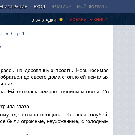
ЕГИСТРАЦИЯ
ВХОД
Я ЧИТАЮ!
МОЙ ПРОФИЛЬ
ДОБАВИТЬ КНИГУ
В ЗАКЛАДКИ
а
Стр. 1
А
ираясь на деревянную трость. Невыносимая
обраться до своего дома стоило ей немалых
и сил.
ла. Ей хотелось немного тишины и покоя. Со
ткрыла глаза.
му, где стояла женщина. Разгоняя голубей,
се были огромные, неухоженные, с голодным