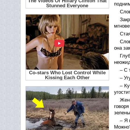
подним
Слов
Зак
мгнове
Стая
Слов
она за
Глу
неожид
– С 
– Уг
– Ку
угост
Жен
говоря
зелены
– Я 
Можно