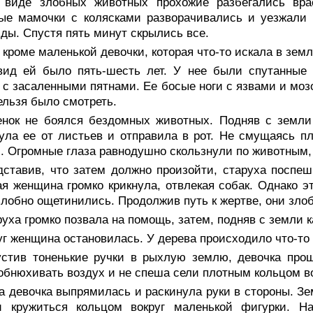
 виде злобных животных прохожие разбегались вра
е мамочки с колясками разворачивались и уезжали п
ды. Спустя пять минут скрылись все.
 кроме маленькой девочки, которая что-то искала в земл
вид ей было пять-шесть лет. У нее были спутанные 
 с засаленными пятнами. Ее босые ноги с язвами и моз
ельзя было смотреть.
енок не боялся бездомных животных. Подняв с земли 
ула ее от листьев и отправила в рот. Не смущаясь пл
. Огромные глаза равнодушно скользнули по животным, 
дставив, что затем должно произойти, старуха поспе
я женщина громко крикнула, отвлекая собак. Однако э
лобно ощетинились. Продолжив путь к жертве, они злоб
уха громко позвала на помощь, затем, подняв с земли к
г женщина остановилась. У дерева происходило что-то 
устив тоненькие ручки в рыхлую землю, девочка прош
обнюхивать воздух и не спеша сели плотным кольцом во
а девочка выпрямилась и раскинула руки в стороны. З
и кружиться кольцом вокруг маленькой фигурки. Н