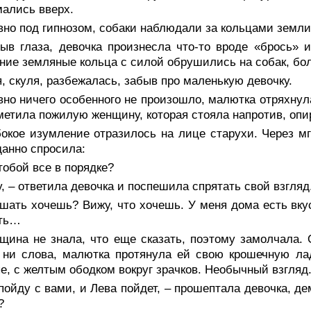
ались вверх.
но под гипнозом, собаки наблюдали за кольцами земли
рыв глаза, девочка произнесла что-то вроде «брось»
ние земляные кольца с силой обрушились на собак, бол
, скуля, разбежалась, забыв про маленькую девочку.
но ничего особенного не произошло, малютка отряхнула
метила пожилую женщину, которая стояла напротив, опир
бокое изумление отразилось на лице старухи. Через м
анно спросила:
тобой все в порядке?
у, – ответила девочка и поспешила спрятать свой взгляд
шать хочешь? Вижу, что хочешь. У меня дома есть вку
ить…
щина не знала, что еще сказать, поэтому замолчала. 
 ни слова, малютка протянула ей свою крошечную ла
е, с желтым ободком вокруг зрачков. Необычный взгля
пойду с вами, и Лева пойдет, – прошептала девочка, де
?