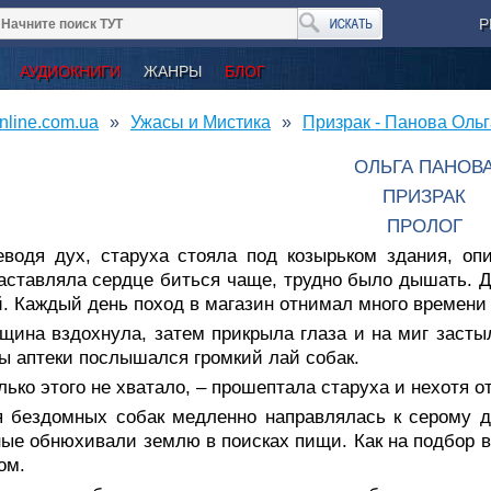
Р
АУДИОКНИГИ
ЖАНРЫ
БЛОГ
nline.com.ua
Ужасы и Мистика
Призрак - Панова Ольг
ОЛЬГА ПАНОВ
ПРИЗРАК
ПРОЛОГ
еводя дух, старуха стояла под козырьком здания, оп
аставляла сердце биться чаще, трудно было дышать. Д
. Каждый день поход в магазин отнимал много времени 
щина вздохнула, затем прикрыла глаза и на миг засты
ы аптеки послышался громкий лай собак.
лько этого не хватало, – прошептала старуха и нехотя о
я бездомных собак медленно направлялась к серому до
ые обнюхивали землю в поисках пищи. Как на подбор в
ом.