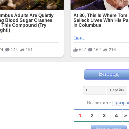
Вперед
Вы читаете
Призра
1
2
3
4
» 
Добавить отзыв