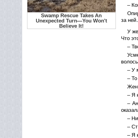
– Ко
Опи
за ней.
У же
Что эт
– Тв
Усм
волосы
– У 
– То
Женщ
– Я 
– А
оказал
– Ни
– Ст
– Я 