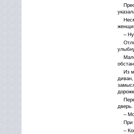
Пре
указал
Нес
женщин
– Ну
Отл
улыбну
Мал
обстан
Из 
диван
замыс
дорожк
Пере
дверь.
– Мо
При 
– Ко