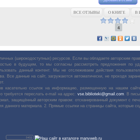
ВСЕ ОТЗЫВЫ
О КНИГЕ
В 
4
личных (широкодоступных) ресурсов. Если вы обладаете авторским пр
остью в будущем, то мы согласны рассмотреть предложения по уда
льзовать данный контент. Мы не отслеживаем действия пользовател
ва. Все данные на сайт, загружаются автоматически, не проходя заране
ет.
сов касательно ссылок на информацию, размещенную на нашем сайте
о требуется переслать е-mail на адрес:
vse.biblioteki@gmail.com
. В пис
риал, защищённый авторским правом: отсканированный документ с печ
ля данного материала. 2. Прямые ссылки на страницы сайта, которые с