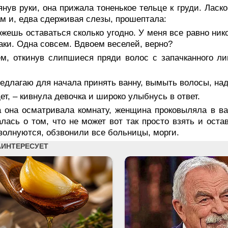
нув руки, она прижала тоненькое тельце к груди. Ласк
м и, едва сдерживая слезы, прошептала:
жешь оставаться сколько угодно. У меня все равно нико
аки. Одна совсем. Вдвоем веселей, верно?
ем, откинув слипшиеся пряди волос с запачканного ли
едлагаю для начала принять ванну, вымыть волосы, над
ет, – кивнула девочка и широко улыбнусь в ответ.
а она осматривала комнату, женщина проковыляла в ва
лась о том, что не может вот так просто взять и оста
волнуются, обзвонили все больницы, морги.