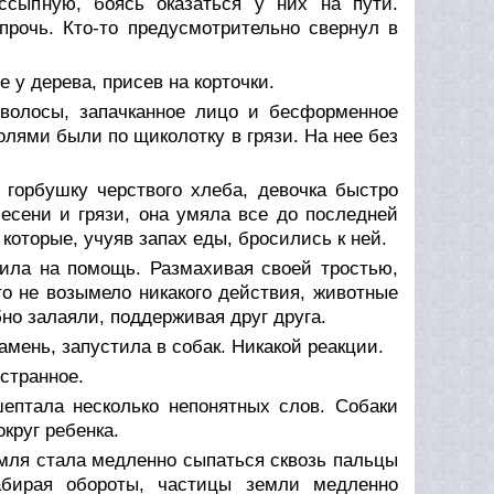
ссыпную, боясь оказаться у них на пути.
рочь. Кто-то предусмотрительно свернул в
е у дерева, присев на корточки.
волосы, запачканное лицо и бесформенное
олями были по щиколотку в грязи. На нее без
горбушку черствого хлеба, девочка быстро
есени и грязи, она умяла все до последней
которые, учуяв запах еды, бросились к ней.
шила на помощь. Размахивая своей тростью,
то не возымело никакого действия, животные
но залаяли, поддерживая друг друга.
амень, запустила в собак. Никакой реакции.
странное.
ептала несколько непонятных слов. Собаки
круг ребенка.
емля стала медленно сыпаться сквозь пальцы
абирая обороты, частицы земли медленно