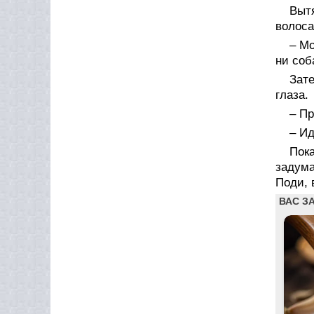
Вытя
волоса
– Мо
ни соб
Зат
глаза.
– Пр
– Ид
Пок
задума
Поди, 