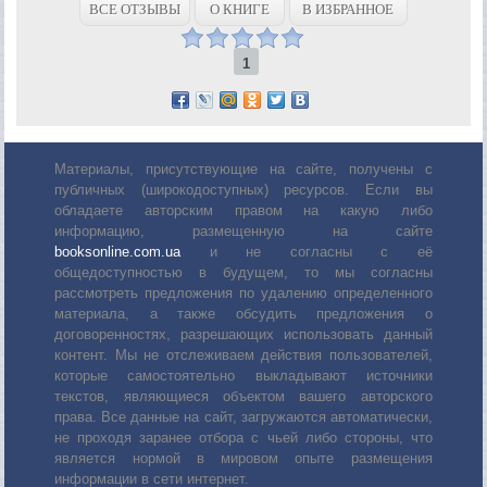
ВСЕ ОТЗЫВЫ
О КНИГЕ
В ИЗБРАННОЕ
1
Материалы, присутствующие на сайте, получены с
публичных (широкодоступных) ресурсов. Если вы
обладаете авторским правом на какую либо
информацию, размещенную на сайте
booksonline.com.ua
и не согласны с её
общедоступностью в будущем, то мы согласны
рассмотреть предложения по удалению определенного
материала, а также обсудить предложения о
договоренностях, разрешающих использовать данный
контент. Мы не отслеживаем действия пользователей,
которые самостоятельно выкладывают источники
текстов, являющиеся объектом вашего авторского
права. Все данные на сайт, загружаются автоматически,
не проходя заранее отбора с чьей либо стороны, что
является нормой в мировом опыте размещения
информации в сети интернет.