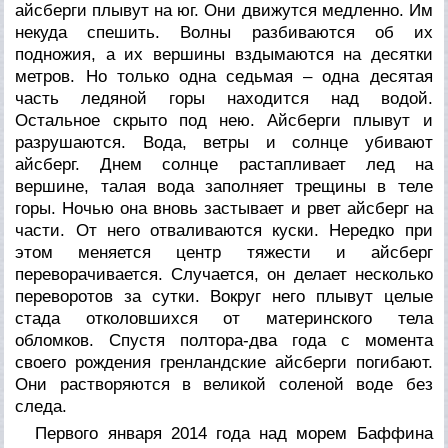
айсберги плывут на юг. Они движутся медленно. Им
некуда спешить. Волны разбиваются об их
подножия, а их вершины вздымаются на десятки
метров. Но только одна седьмая – одна десятая
часть ледяной горы находится над водой.
Остальное скрыто под нею. Айсберги плывут и
разрушаются. Вода, ветры и солнце убивают
айсберг. Днем солнце растапливает лед на
вершине, талая вода заполняет трещины в теле
горы. Ночью она вновь застывает и рвет айсберг на
части. От него отваливаются куски. Нередко при
этом меняется центр тяжести и айсберг
переворачивается. Случается, он делает несколько
переворотов за сутки. Вокруг него плывут целые
стада отколовшихся от материнского тела
обломков. Спустя полтора-два года с момента
своего рождения гренландские айсберги погибают.
Они растворяются в великой соленой воде без
следа.
Первого января 2014 года над морем Баффина