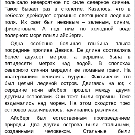
полыхало невероятное по силе северное сияние.
Такое бывает раз в столетие. Казалось, что в
небесах дрейфуют огромные светящиеся ледяные
поля. Их свет был неживым – зеленым, синим,
фиолетовым. А под ним по холодной воде
полярного моря плыли айсберги.
Одна особенно большая глыбина плыла
посредине пролива Девиса. Ее длина составляла
более двухсот метров, а вершина была в
пятидесяти метрах над водой. В сполохах
северного сияния мерцали ее ломаные грани. На
«ватерлинии» пенились буруны. Фактически это
был целый ледяной остров. Двигаясь на юг, к
середине ночи айсберг прошел между двумя
другими островами. Они тоже были огромны. Тоже
вздымались над морем. На этом сходство трех
островов заканчивалось, начинались различия.
Айсберг был естественным произведением
природы. Два других острова были стальными,
созданными человеком. Стальные были