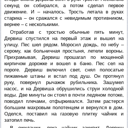
секунд он собирался, а потом сделал первое
движение. И – началось. Трость летала в руках
старика – он сражался с невидимым противником,
вернее – с несколькими.
Отработав с тростью обычные пять минут,
Дервиш спустился на первый этаж и вышел на
улицу. Пес шел рядом. Моросил дождь, по небу –
серому, как больничная простыня, летели вороны.
Прихрамывая, Дервиш прошагал по мощенной
кирпичом дорожке и вошел в баню. Пес сел на
пороге. Дервиш включил свет, снял полосатые
пижамные штаны и встал под душ. Он протянул
руку, повернул рычажок рубильника. Зашумел
насос, и на Дервиша обрушились струи холодной
воды. Две минуты он стоял в почти ледяном потоке,
поводил плечами, отфыркивался. Затем растерся
большим махровым полотенцем и вернулся в дом.
Оделся, поставил на газовую плитку чайник и
затопил печь.
В ожидании, пока чайник закипит, Дервиш