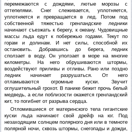
перемежаются с дождями, лютые морозы с
оттепелями. Снег слеживается, уплотняется,
уплотняется и превращается в лед. Потом под
собственной тяжестью гренландские ледники
начинают съезжать к берегу, к океану. Чудовищные
массы льда едут к побережью годами. Текут по
горам и долинам. И нет силы, способной их
остановить. Добравшись до берега, ледник
сползает в воду. Он уползает в море на многие
километры. На него обрушиваются штормы,
воздействуют приливы и отливы. Рано или поздно
ледник начинает разрушаться. От него
отламываются огромные куски. Звучит
оглушительный грохот. В панике бежит прочь белый
медведь, а если поблизости окажется гренландский
кит, то погибнет от разрыва сердца.
Отломившиеся от материнского тела гигантские
куски льда начинают свой дрейф на юг. Под
незаходящим солнцем полярного дня или в темноте
полярной ночи, сквозь штормы, снегопады и дожди,