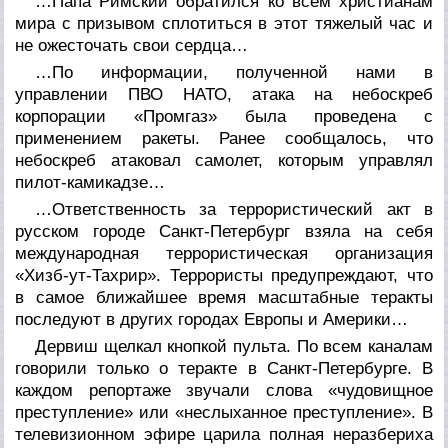
…Папа Римский обратился ко всем христианам
мира с призывом сплотиться в этот тяжелый час и
не ожесточать свои сердца…
…По информации, полученной нами в
управлении ПВО НАТО, атака на небоскреб
корпорации «Промгаз» была проведена с
применением ракеты. Ранее сообщалось, что
небоскреб атаковал самолет, которым управлял
пилот-камикадзе…
…Ответственность за террористический акт в
русском городе Санкт-Петербург взяла на себя
международная террористическая организация
«Хизб-ут-Тахрир». Террористы предупреждают, что
в самое ближайшее время масштабные теракты
последуют в других городах Европы и Америки…
Дервиш щелкал кнопкой пульта. По всем каналам
говорили только о теракте в Санкт-Петербурге. В
каждом репортаже звучали слова «чудовищное
преступление» или «неслыханное преступление». В
телевизионном эфире царила полная неразбериха