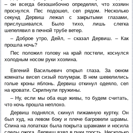
– он всегда безошибочно определял, что хозяин
проснулся. Пес подошел, сел рядом. Несколько
секунд Дервиш лежал с закрытыми глазами,
прислушивался. Было тихо, лишь слегка
шепелявил в печной трубе ветер.
– Доброе утро, Дейл, – сказал Дервиш. – Как
прошла ночь?
Пес положил голову на край постели, коснулся
холодным носом руки хозяина.
Евгений Васильевич открыл глаза. За окном
комнаты висел сизый полумрак. В нем шевелились
голые кроны яблонь. Дервиш откинул одеяло, сел
на кровати. Скрипнули пружины.
– Ну, если мы оба еще живы, то будем считать,
что ночь прошла неплохо.
Дервиш поднялся, скинул пижамную куртку. Он
был худ, на левом боку и плече багровели шрамы.
Спина на лопатках была покрыта шрамами и носила
следы ожога. Дервиш взял в руки трость. Несколько