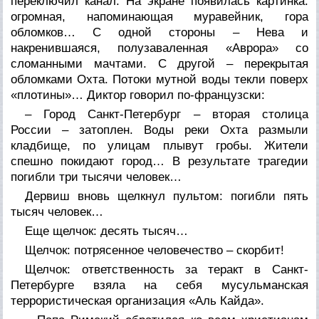
переключил канал. На экране появилась картинка:
огромная, напоминающая муравейник, гора
обломков… С одной стороны – Нева и
накренившаяся, полузаваленная «Аврора» со
сломанными мачтами. С другой – перекрытая
обломками Охта. Потоки мутной воды текли поверх
«плотины»… Диктор говорил по-французски:
– Город Санкт-Петербург – вторая столица
России – затоплен. Воды реки Охта размыли
кладбище, по улицам плывут гробы. Жители
спешно покидают город… В результате трагедии
погибли три тысячи человек…
Дервиш вновь щелкнул пультом: погибли пять
тысяч человек…
Еще щелчок: десять тысяч…
Щелчок: потрясенное человечество – скорбит!
Щелчок: ответственность за теракт в Санкт-
Петербурге взяла на себя мусульманская
террористическая организация «Аль Кайда».