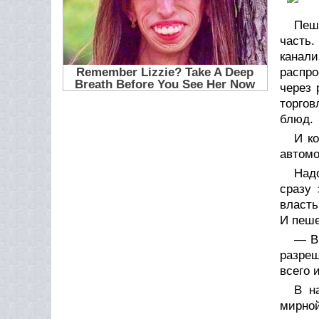
Пеш
часть
канал
распро
через 
торгов
блюд.
И ко
автом
Над
сразу
власть
И пеше
— В
разреш
всего 
В н
мирной