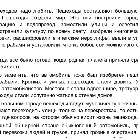
еходов надо любить. Пешеходы составляют большую ч
. Пешеходы создали мир. Это они построили город
изацию и водопровод, замостили улицы и освети
странили культуру по всему свету, изобрели книгопеч
реки, расшифровали египетские иероглифы, ввели в у
лю рабами и установили, что из бобов сои можно изгот
гда все было готово, когда родная планета приняла с
обилисты.
о заметить, что автомобиль тоже был изобретен пеш
 забыли. Кротких и умных пешеходов стали давить. 
 автомобилистов. Мостовые стали вдвое шире, тротуар
ходы стали испуганно жаться к стенам домов.
 большом городе пешеходы ведут мученическую жизнь. 
ают переходить улицы только на перекрестках, то есть
и где волосок, на котором обычно висит жизнь пешехода,
ашей обширной стране обыкновенный автомобиль, п
 перевозки людей и грузов, принял грозные очертания