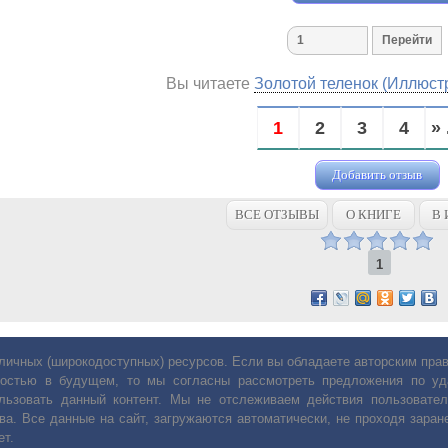
Вы читаете
Золотой теленок (Иллюст
1
2
3
4
» 
Добавить отзыв
ВСЕ ОТЗЫВЫ
О КНИГЕ
В 
1
личных (широкодоступных) ресурсов. Если вы обладаете авторским пр
остью в будущем, то мы согласны рассмотреть предложения по уда
льзовать данный контент. Мы не отслеживаем действия пользовател
ва. Все данные на сайт, загружаются автоматически, не проходя заране
ет.