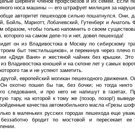
целые шеренги членов профсоюзов и их семей. Если пе
яного носа машины — его штрафует милиция за наруше
ообще авторитет пешеходов сильно пошатнулся. Они, д
й, Бойль, Мариотт, Лобачевский, Гутенберг и Анатоль
 образом, чтобы только напомнить о своем существован
ы, которого на самом деле-то и нет, довел пешехода!
 идет он из Владивостока в Москву по сибирскому тра
троим быт текстильщиков», и перекинув через плечо п
ии «Дядя Ваня» и жестяной чайник без крышки. Это 
из Владивостока юношей и на склоне лет у самых воро
которого так и не успеют заметить.
другой, европейский могикан пешеходного движения. Он
 Он охотно пошел бы так, без бочки; но тогда никто
его следования, и про него не напишут в газетах. 
тую тару, на которой к тому же (позор, позор!) выве
зойденные качества автомобильного масла «Грезы шофе
олько в маленьких русских городах пешехода еще уваж
 беззаботно бродит по мостовой и пересекает е
лении.