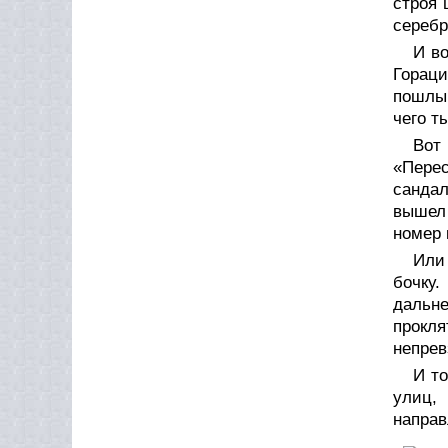
строя 
серебр
И в
Гораци
пошлым
чего т
Вот
«Перес
сандал
вышел 
номер 
Или 
бочку.
дальн
прокля
непрев
И т
улиц,
направ