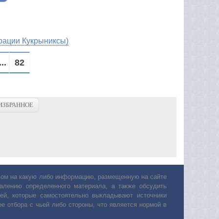
рации Кукрыниксы)
...
82
ИЗБРАННОЕ
авом на какую либо информацию, размещенную на сайте
лению определенного материала, а также обсудить
ей, которые самостоятельно выкладывают источники
е отбора с чьей либо стороны, что является нормой в