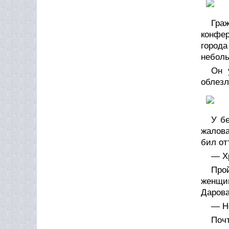
Гра
конфер
город
неболь
Он 
облезл
У б
жалова
бил от
— Хр
Про
женщи
Дарова
— Не
Поч