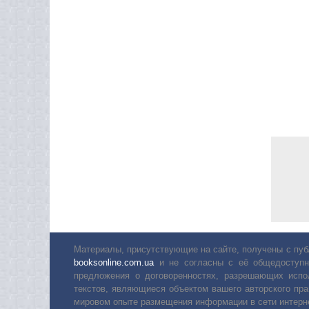
Материалы, присутствующие на сайте, получены с пуб
booksonline.com.ua
и не согласны с её общедоступн
предложения о договоренностях, разрешающих испо
текстов, являющиеся объектом вашего авторского пра
мировом опыте размещения информации в сети интерн