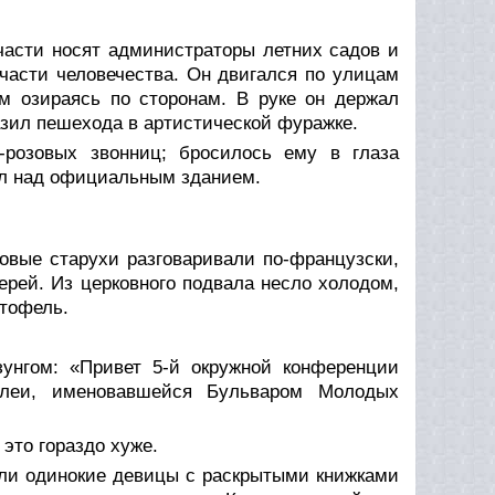
части носят администраторы летних садов и
части человечества. Он двигался по улицам
м озираясь по сторонам. В руке он держал
азил пешехода в артистической фуражке.
-розовых звонниц; бросилось ему в глаза
ал над официальным зданием.
овые старухи разговаривали по-французски,
рей. Из церковного подвала несло холодом,
ртофель.
унгом: «Привет 5-й окружной конференции
леи, именовавшейся Бульваром Молодых
это гораздо хуже.
ли одинокие девицы с раскрытыми книжками