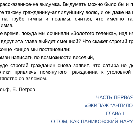
 рассказанное-не выдумка. Выдумать можно было бы и 
е такому гражданину-аллилуйщику волю, и он даже на м
ь на трубе гимны и псалмы, считая, что именно та
лизма.
е время, покуда мы сочиняли «Золотого теленка», над н
вдруг эта глава выйдет смешной? Что скажет строгий г
конце концов мы постановили:
оман написать по возможности веселый,
буде строгий гражданин снова заявит, что сатира не
блики привлечь помянутого гражданина к уголовной
тяпство со взломом.
льф, Е. Петров
ЧАСТЬ ПЕРВА
«ЭКИПАЖ “АНТИЛО
ГЛАВА I
О ТОМ, КАК ПАНИКОВСКИЙ НА