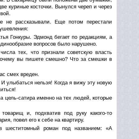
ве куриные косточки. Вынулся череп и через
вой.
е не рассказывали. Еще потом перестали
душевления:
ья Гонкуры. Эдмонд бегает по редакциям, а
 единообразие вопросов было нарушено.
числа тех, что признали советскую власть
 почему вы пишете смешно? Что за смешки в
час смех вреден.
И улыбаться нельзя! Когда я вижу эту новую
литься!
 цель-сатира именно на тех людей, которые
оварищ и, подхватив под руку какого-то
рия, повел его к себе на квартиру.
 в шеститомный роман под названием: «А