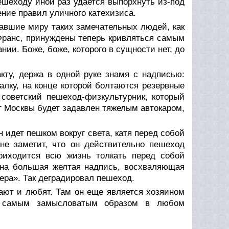
шеходу иной раз удается выпорхнуть из-под
ние правил уличного катехизиса.
авшие миру таких замечательных людей, как
 Франс, принуждены теперь кривляться самым
ии. Боже, боже, которого в сущности нет, до
кту, держа в одной руке знамя с надписью:
алку, на конце которой болтаются резервные
советский пешеход-физкультурник, который
т Москвы будет задавлен тяжелым автокаром,
 идет пешком вокруг света, катя перед собой
 не заметит, что он действительно пешеход
Приходится всю жизнь толкать перед собой
дена большая желтая надпись, восхваляющая
ра». Так деградировал пешеход.
ают и любят. Там он еще является хозяином
е самым замысловатым образом в любом