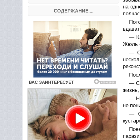
на одн
СОДЕРЖАНИЕ....
полчас
Пот
вдават
— К
Жюль с
— С
нескол
реконс
Посл
— См
жизнь,
— Н
не пон
— С
кустар
Пов
парази