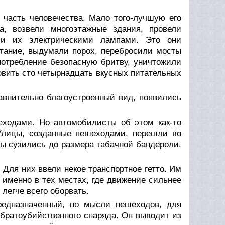
асть человечества. Мало того-лучшую его
а, возвели многоэтажные здания, провели
ли их электрическими лампами. Это они
атание, выдумали порох, перебросили мосты
потребление безопасную бритву, уничтожили
овить сто четырнадцать вкусных питательных
равнительно благоустроенный вид, появились
еходами. Но автомобилисты об этом как-то
Улицы, созданные пешеходами, перешли во
ы сузились до размера табачной бандероли.
Для них ввели некое транспортное гетто. Им
 именно в тех местах, где движение сильнее
 легче всего оборвать.
редназначенный, по мысли пешеходов, для
 братоубийственного снаряда. Он выводит из