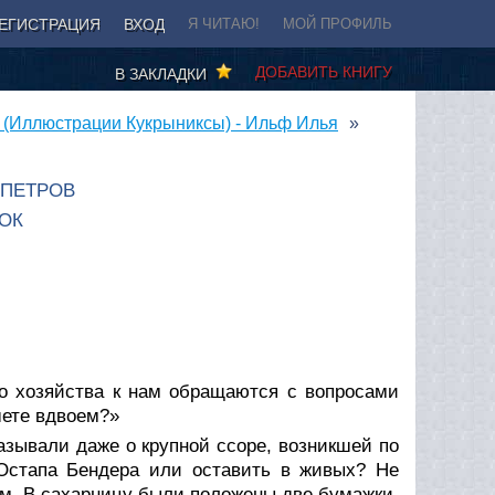
ЕГИСТРАЦИЯ
ВХОД
Я ЧИТАЮ!
МОЙ ПРОФИЛЬ
ДОБАВИТЬ КНИГУ
В ЗАКЛАДКИ
 (Иллюстрации Кукрыниксы) - Ильф Илья
 ПЕТРОВ
ОК
о хозяйства к нам обращаются с вопросами
шете вдвоем?»
азывали даже о крупной ссоре, возникшей по
Остапа Бендера или оставить в живых? Не
ем. В сахарницу были положены две бумажки,