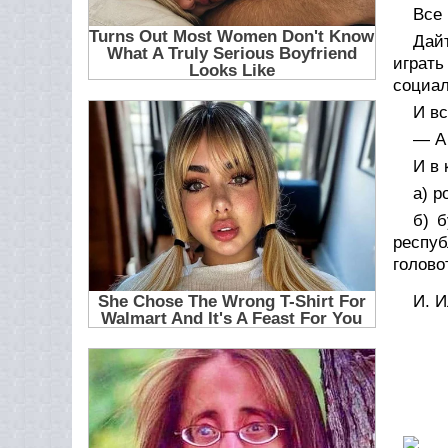
Все
Дайт
играт
социа
И вс
— А 
И в 
а) р
б) 
респу
голово
И. И