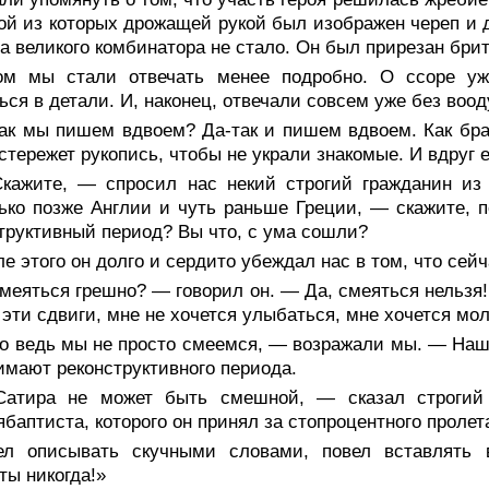
ой из которых дрожащей рукой был изображен череп и д
а великого комбинатора не стало. Он был прирезан брит
ом мы стали отвечать менее подробно. О ссоре уж
ься в детали. И, наконец, отвечали совсем уже без воо
ак мы пишем вдвоем? Да-так и пишем вдвоем. Как брат
тережет рукопись, чтобы не украли знакомые. И вдруг
кажите, — спросил нас некий строгий гражданин из 
ько позже Англии и чуть раньше Греции, — скажите,
труктивный период? Вы что, с ума сошли?
е этого он долго и сердито убеждал нас в том, что сей
еяться грешно? — говорил он. — Да, смеяться нельзя! 
 эти сдвиги, мне не хочется улыбаться, мне хочется мо
о ведь мы не просто смеемся, — возражали мы. — Наша
имают реконструктивного периода.
атира не может быть смешной, — сказал строгий т
ябаптиста, которого он принял за стопроцентного пролета
ел описывать скучными словами, повел вставлять
ты никогда!»