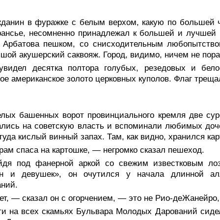
жданин в фуражке с белым верхом, какую по большей 
ансье, несомненно принадлежал к большей и лучшей 
а Арбатова пешком, со снисходительным любопытство
шой акушерский саквояж. Город, видимо, ничем не пор
увидел десятка полтора голубых, резедовых и бело
ое американское золото церковных куполов. Флаг трещ
елых башенных ворот провинциального кремля две сур
лись на советскую власть и вспоминали любимых доче
туда кислый винный запах. Там, как видно, хранился ка
ам спаса на картошке, — негромко сказал пешеход.
йдя под фанерной аркой со свежим известковым лоз
н и девушек», он очутился у начала длинной ал
ний.
т, — сказал он с огорчением, — это не Рио-деЖанейро, 
ти на всех скамьях Бульвара Молодых Дарований сиде