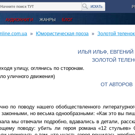
Р
АУДИОКНИГИ
ЖАНРЫ
БЛОГ
nline.com.ua
Юмористическая проза
Золотой теленок
ИЛЬЯ ИЛЬФ, ЕВГЕНИЙ
ЗОЛОТОЙ ТЕЛЕН
ходя улицу, оглянись по сторонам.
ло уличного движения)
ОТ АВТОРОВ
чно по поводу нашего обобществленного литературног
 законными, но весьма однообразными: «Как это вы пи
ала мы отвечали подробно, вдавались в детали, расск
ющему поводу: убить ли героя романа «12 стульев» 
ли упомянуть о том, что участь героя решилась жреби