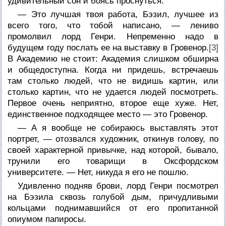
удивительный сон и боясь проснуться.
— Это лучшая твоя работа, Бэзил, лучшее из
всего того, что тобой написано, — лениво
промолвил лорд Генри. Непременно надо в
будущем году послать ее на выставку в Гровенор.
[3]
В Академию не стоит: Академия слишком обширна
и общедоступна. Когда ни придешь, встречаешь
там столько людей, что не видишь картин, или
столько картин, что не удается людей посмотреть.
Первое очень неприятно, второе еще хуже. Нет,
единственное подходящее место — это Гровенор.
— А я вообще не собираюсь выставлять этот
портрет, — отозвался художник, откинув голову, по
своей характерной привычке, над которой, бывало,
трунили его товарищи в Оксфордском
университете. — Нет, никуда я его не пошлю.
Удивленно подняв брови, лорд Генри посмотрел
на Бэзила сквозь голубой дым, причудливыми
кольцами поднимавшийся от его пропитанной
опиумом папиросы.