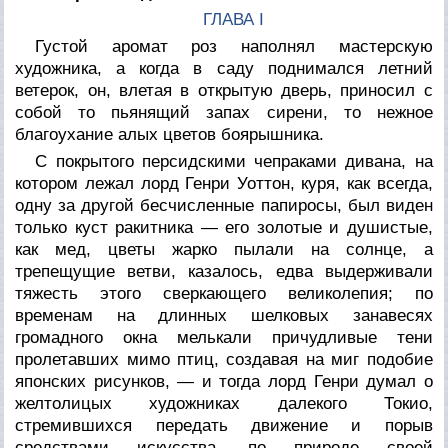
ГЛАВА I
Густой аромат роз наполнял мастерскую
художника, а когда в саду поднимался летний
ветерок, он, влетая в открытую дверь, приносил с
собой то пьянящий запах сирени, то нежное
благоухание алых цветов боярышника.
С покрытого персидскими чепраками дивана, на
котором лежал лорд Генри Уоттон, куря, как всегда,
одну за другой бесчисленные папиросы, был виден
только куст ракитника — его золотые и душистые,
как мед, цветы жарко пылали на солнце, а
трепещущие ветви, казалось, едва выдерживали
тяжесть этого сверкающего великолепия; по
временам на длинных шелковых занавесях
громадного окна мелькали причудливые тени
пролетавших мимо птиц, создавая на миг подобие
японских рисунков, — и тогда лорд Генри думал о
желтолицых художниках далекого Токио,
стремившихся передать движение и порыв
средствами искусства, по природе своей