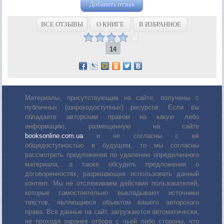
Добавить отзыв
ВСЕ ОТЗЫВЫ
О КНИГЕ
В ИЗБРАННОЕ
14
Материалы, присутствующие на сайте, получены с
публичных (широкодоступных) ресурсов. Если вы
обладаете авторским правом на какую либо
информацию, размещенную на сайте
booksonline.com.ua
и не согласны с её
общедоступностью в будущем, то мы согласны
рассмотреть предложения по удалению определенного
материала, а также обсудить предложения о
договоренностях, разрешающих использовать данный
контент. Мы не отслеживаем действия пользователей,
которые самостоятельно выкладывают источники
текстов, являющиеся объектом вашего авторского
права. Все данные на сайт, загружаются автоматически,
не проходя заранее отбора с чьей либо стороны, что