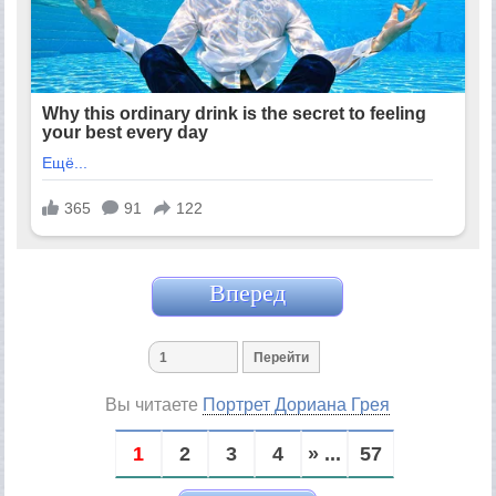
Вперед
Вы читаете
Портрет Дориана Грея
1
2
3
4
» ...
57