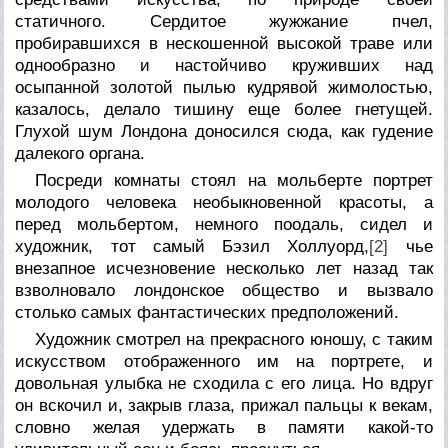
статичного. Сердитое жужжание пчел,
пробиравшихся в нескошенной высокой траве или
однообразно и настойчиво круживших над
осыпанной золотой пылью кудрявой жимолостью,
казалось, делало тишину еще более гнетущей.
Глухой шум Лондона доносился сюда, как гудение
далекого органа.
Посреди комнаты стоял на мольберте портрет
молодого человека необыкновенной красоты, а
перед мольбертом, немного поодаль, сидел и
художник, тот самый Бэзил Холлуорд,
[2]
чье
внезапное исчезновение несколько лет назад так
взволновало лондонское общество и вызвало
столько самых фантастических предположений.
Художник смотрел на прекрасного юношу, с таким
искусством отображенного им на портрете, и
довольная улыбка не сходила с его лица. Но вдруг
он вскочил и, закрыв глаза, прижал пальцы к векам,
словно желая удержать в памяти какой-то