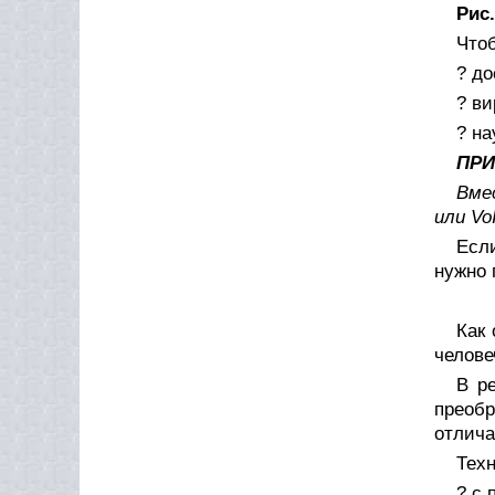
Рис.
Чтоб
? до
? ви
? н
ПР
Вме
или Vo
Есл
нужно 
Как 
челове
В р
преобр
отлича
Техн
? с