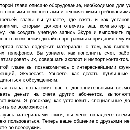
второй главе описано оборудование, необходимое для 
основными компонентами и техническими требованиям
третьей главы вы узнаете, где взять и как установ
ваниями, которым должен отвечать ваш компьютер 
жу, как создать учетную запись Skype и выполнить 
ность изменения дизайна программы и придания ему и
вертая глава содержит материалы о том, как выпол
х телефонов. Вы узнаете, как пополнить счет, рабо
атизировать их, совершать экспорт и импорт контактов.
ятой главе вы познакомитесь с интереснейшими функ
ренций, Skypecast. Узнаете, как делать публичн
диняться к обсуждениям.
тая глава познакомит вас с дополнительными возм
авать деньги на счета других абонентов, выполня
ветчиком. Я расскажу, как установить специальные д
ить ее возможности.
ьзуясь материалами книги, вы легко овладеете всем
ею пользоваться. Теперь ваше общение с друзьями не
ете во всеоружии.