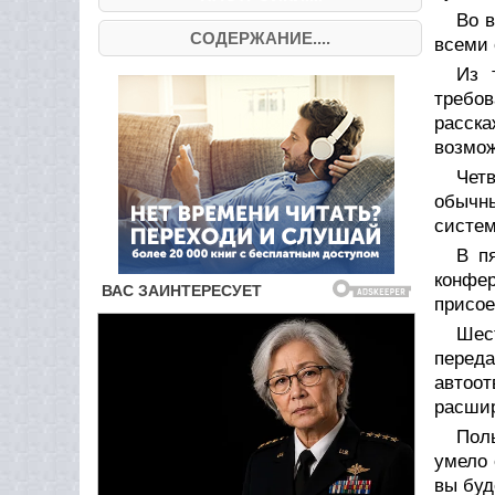
Во 
СОДЕРЖАНИЕ....
всеми 
Из 
требо
расска
возмож
Чет
обычны
систем
В п
конфе
присое
Шес
перед
автоот
расшир
Пол
умело 
вы буд