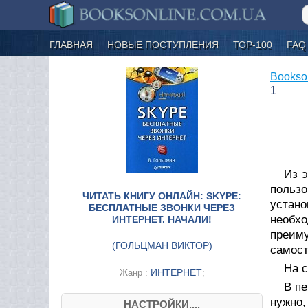
ГЛАВНАЯ
НОВЫЕ ПОСТУПЛЕНИЯ
ТОР-100
FAQ
Bookso
1
Из э
пользо
ЧИТАТЬ КНИГУ ОНЛАЙН: SKYPE:
устано
БЕСПЛАТНЫЕ ЗВОНКИ ЧЕРЕЗ
необхо
ИНТЕРНЕТ. НАЧАЛИ!
преим
(
ГОЛЬЦМАН ВИКТОР
)
самост
На с
ИНТЕРНЕТ
Жанр :
;
В пе
нужно,
НАСТРОЙКИ....