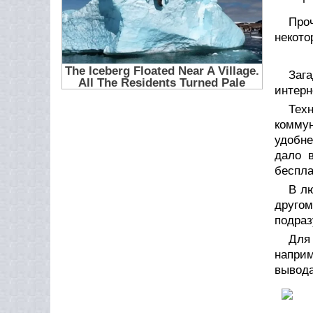
Проч
некото
Зага
интерн
Тех
коммун
удобне
дало 
беспла
В лю
друго
подраз
Для
напри
вывода