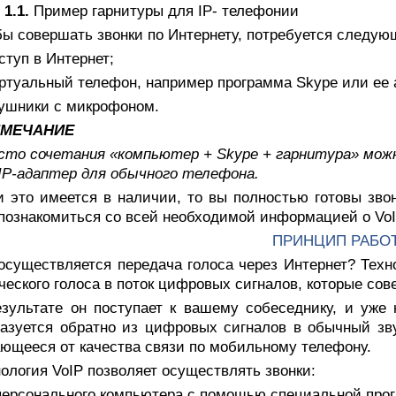
 1.1.
Пример гарнитуры для IP- телефонии
ы совершать звонки по Интернету, потребуется следую
ступ в Интернет;
ртуальный телефон, например программа Skype или ее 
аушники с микрофоном.
ИМЕЧАНИЕ
сто сочетания «компьютер + Skype + гарнитура» мож
IP-адаптер для обычного телефона.
и это имеется в наличии, то вы полностью готовы зво
познакомиться со всей необходимой информацией о VoI
ПРИНЦИП РАБО
осуществляется передача голоса через Интернет? Техн
ческого голоса в поток цифровых сигналов, которые со
езультате он поступает к вашему собеседнику, и уже 
азуется обратно из цифровых сигналов в обычный звук
ющееся от качества связи по мобильному телефону.
ология VoIP позволяет осуществлять звонки:
 персонального компьютера с помощью специальной про