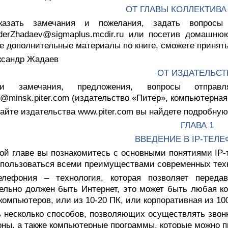
ОТ ГЛАВЫ КОЛЛЕКТИВА
казать замечания и пожелания, задать вопрос
derZhadaev@sigmaplus.mcdir.ru
или посетив домашнюю с
е дополнительные материалы по книге, сможете принять
ксандр Жадаев
ОТ ИЗДАТЕЛЬСТ
и замечания, предложения, вопросы отправ
i@minsk.piter.com
(издательство «Питер», компьютерная
айте издательства www.piter.com вы найдете подробну
ГЛАВА 1
ВВЕДЕНИЕ В IP-ТЕЛ
ой главе вы познакомитесь с основными понятиями IР-т
спользоваться всеми преимуществами современных техн
телефония – технология, которая позволяет перед
ельно должен быть Интернет, это может быть любая к
 компьютеров, или из 10-20 ПК, или корпоративная из 10
ь несколько способов, позволяющих осуществлять звон
ны, а также компьютерные программы, которые можно 