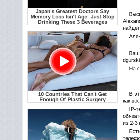
Выс
Alexan
найдет
Але
Ваш
dgursk
На с
В эт
как во
IP-
обязат
из 2-3
Ест
телефо