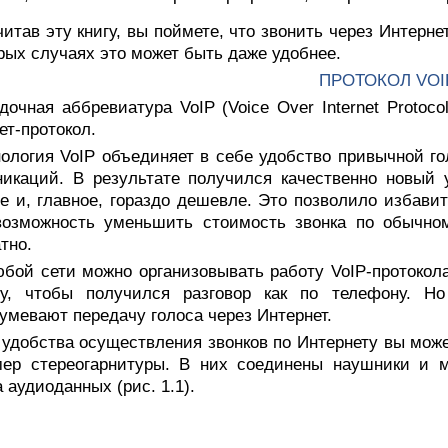
итав эту книгу, вы поймете, что звонить через Интерне
рых случаях это может быть даже удобнее.
ПРОТОКОЛ VOI
дочная аббревиатура VoIP (Voice Over Internet Protoco
ет-протокол.
нология VoIP объединяет в себе удобство привычной г
икаций. В результате получился качественно новый 
е и, главное, гораздо дешевле. Это позволило избави
возможность уменьшить стоимость звонка по обычно
тно.
бой сети можно организовывать работу VoIP-протокола
му, чтобы получился разговор как по телефону. Но
умевают передачу голоса через Интернет.
 удобства осуществления звонков по Интернету вы мож
мер стереогарнитуры. В них соединены наушники и м
 аудиоданных (рис. 1.1).