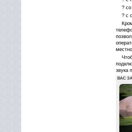
? со
? с 
Кро
телеф
позвол
опера
местно
Что
подклю
звука 