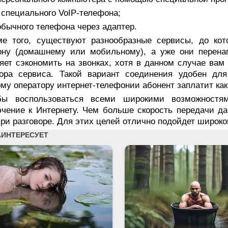
 специального VoIP-телефона;
обычного телефона через адаптер.
ме того, существуют разнообразные сервисы, до ко
ону (домашнему или мобильному), а уже они перенап
яет сэкономить на звонках, хотя в данном случае вам
тора сервиса. Такой вариант соединения удобен для
му оператору интернет-телефонии абонент заплатит как
бы воспользоваться всеми широкими возможностям
чение к Интернету. Чем больше скорость передачи д
при разговоре. Для этих целей отлично подойдет широк