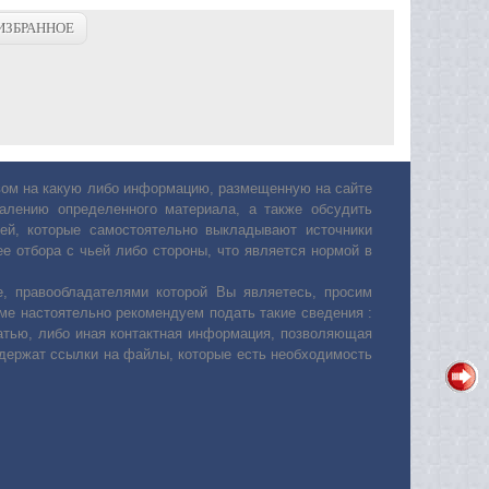
ИЗБРАННОЕ
авом на какую либо информацию, размещенную на сайте
лению определенного материала, а также обсудить
ей, которые самостоятельно выкладывают источники
е отбора с чьей либо стороны, что является нормой в
, правообладателями которой Вы являетесь, просим
ьме настоятельно рекомендуем подать такие сведения :
атью, либо иная контактная информация, позволяющая
одержат ссылки на файлы, которые есть необходимость