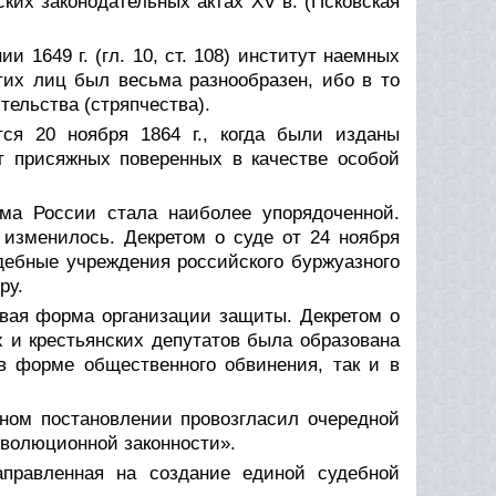
ких законодательных актах XV в. (Псковская
и 1649 г. (гл. 10, ст. 108) институт наемных
тих лиц был весьма разнообразен, ибо в то
ельства (стряпчества).
ся 20 ноября 1864 г., когда были изданы
т присяжных поверенных в качестве особой
ма России стала наиболее упорядоченной.
изменилось. Декретом о суде от 24 ноября
дебные учреждения российского буржуазного
ру.
овая форма организации защиты. Декретом о
х и крестьянских депутатов была образована
 в форме общественного обвинения, так и в
ьном постановлении провозгласил очередной
еволюционной законности».
аправленная на создание единой судебной