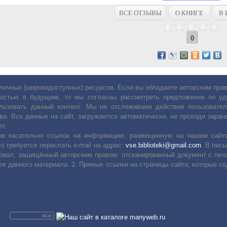
ВСЕ ОТЗЫВЫ
О КНИГЕ
В 
0
личных (широкодоступных) ресурсов. Если вы обладаете авторским пр
остью в будущем, то мы согласны рассмотреть предложения по уда
льзовать данный контент. Мы не отслеживаем действия пользовател
ва. Все данные на сайт, загружаются автоматически, не проходя заране
ет.
сов касательно ссылок на информацию, размещенную на нашем сайте
о требуется переслать е-mail на адрес:
vse.biblioteki@gmail.com
. В пис
риал, защищённый авторским правом: отсканированный документ с печ
ля данного материала. 2. Прямые ссылки на страницы сайта, которые с