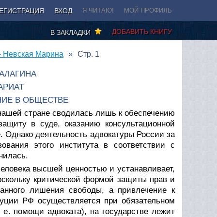
ЕГИСТРАЦИЯ
ВХОД
Я ЧИТАЮ!
МОЙ ПРОФИЛЬ
ДОБАВИТЬ КНИГУ
В ЗАКЛАДКИ
 - Невская Марина
Стр. 1
ШАЛАГИНА
АРИАТ
НИЕ В ОБЩЕСТВЕ
 нашей стране сводилась лишь к обеспечению
ащиту в суде, оказанию консультационной
. Однако деятельность адвокатуры России за
ования этого института в соответствии с
нилась.
человека высшей ценностью и устанавливает,
Поскольку критической формой защиты прав и
ванного лишения свободы, а привлечение к
итуции РФ осуществляется при обязательном
е. помощи адвоката), на государстве лежит