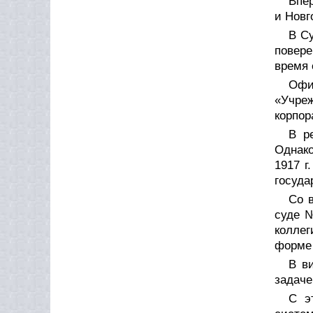
Впер
и Новг
В Су
повере
время 
Офи
«Учре
корпор
В р
Однако
1917 г
госуда
Со 
суде №
коллег
форме
В в
задаче
С э