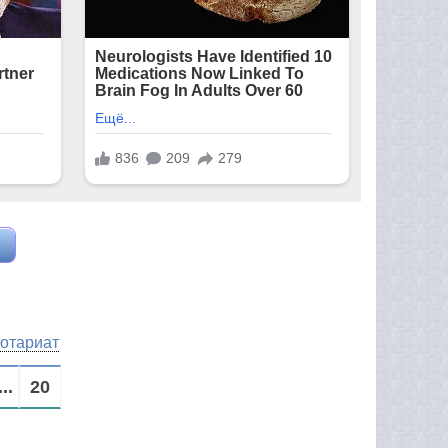
нотариат
...
20