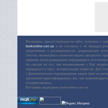
Материалы, присутствующие на сайте, получены с пуб
booksonline.com.ua
и не согласны с её общедоступн
предложения о договоренностях, разрешающих испо
текстов, являющиеся объектом вашего авторского пра
мировом опыте размещения информации в сети интерн
Не смотря на это, при возникновении у Вас вопро
обращаться к нам с интересующим запросом. Для этог
1.Документальное подтверждение ваших прав на мате
однозначно идентифицировать вас, как правообладате
откорректировать.
Все права защищенны booksonline.com.ua