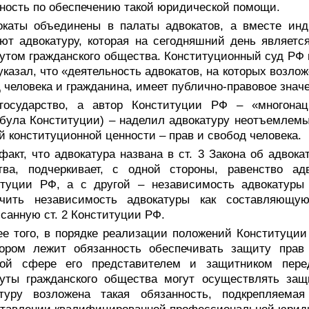
ность по обеспечению такой юридической помощи.
окаты объединены в палаты адвокатов, а вместе инд
ют адвокатуру, которая на сегодняшний день являет
утом гражданского общества. Конституционный суд РФ в
указал, что «деятельность адвокатов, на которых возло
 человека и гражданина, имеет публично-правовое знач
государство, а автор Конституции РФ – «многона
була Конституции) – наделил адвокатуру неотъемлем
 конституционной ценности – прав и свобод человека.
факт, что адвокатура названа в ст. 3 Закона об адвок
тва, подчеркивает, с одной стороны, равенство а
итуции РФ, а с другой – независимость адвокатуры 
ечить независимость адвокатуры как составляющу
санную ст. 2 Конституции РФ.
ее того, в порядке реализации положений Конституции
тором лежит обязанность обеспечивать защиту прав 
вой сфере его представителем и защитником перед
туты гражданского общества могут осуществлять защ
атуру возложена такая обязанность, подкрепляем