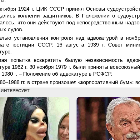
мы.
октября 1924 г. ЦИК СССР принял Основы судоустройс
ались коллегии защитников. В Положении о судоустр
алось, что они действуют под непосредственным надзо
ых судов.
елью установления контроля над адвокатурой в нояб
мате юстиции СССР. 16 августа 1939 г. Совет мин
туре.
вая попытка возвратить былую независимость адво
туре 1962 г. 30 ноября 1979 г. были приняты всесоюзны
 1980 г. – Положение об адвокатуре в РСФСР.
86–1988 гг. в стране произошел «корпоративный бум»: 