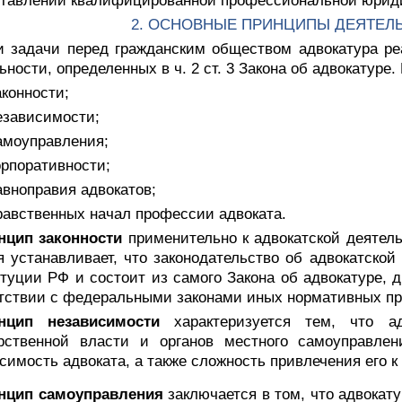
ставлении квалифицированной профессиональной юрид
2. ОСНОВНЫЕ ПРИНЦИПЫ ДЕЯТЕЛ
и задачи перед гражданским обществом адвокатура ре
ьности, определенных в ч. 2 ст. 3 Закона об адвокатуре
аконности;
езависимости;
амоуправления;
орпоративности;
авноправия адвокатов;
равственных начал профессии адвоката.
нцип законности
применительно к адвокатской деятельн
я устанавливает, что законодательство об адвокатской
туции РФ и состоит из самого Закона об адвокатуре, 
тствии с федеральными законами иных нормативных пр
нцип независимости
характеризуется тем, что а
арственной власти и органов местного самоуправлен
симость адвоката, а также сложность привлечения его к
нцип самоуправления
заключается в том, что адвокату