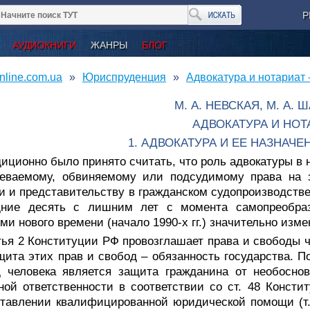
Р
АУДИОКНИГИ
ЖАНРЫ
БЛОГ
nline.com.ua
Юриспруденция
Адвокатура и нотариат
М. А. НЕВСКАЯ, М. А. 
АДВОКАТУРА И НОТ
1. АДВОКАТУРА И ЕЕ НАЗНАЧЕ
иционно было принято считать, что роль адвокатуры в
реваемому, обвиняемому или подсудимому права на з
 и представительству в гражданском судопроизводстве
дние десять с лишним лет с момента самопреобраз
ми нового времени (начало 1990-х гг.) значительно изме
тья 2 Конституции РФ провозглашает права и свободы 
щита этих прав и свобод – обязанность государства. 
д человека является защита гражданина от необосно
ной ответственности в соответствии со ст. 48 Конст
тавлении квалифицированной юридической помощи (т. 