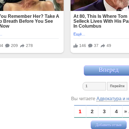
Вперед
Вы читаете
Адвокатура и 
1
2
3
4
» 
Добавить отзыв