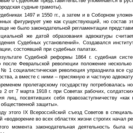
вые о судебном представительстве упоминается в русс
ородская судные грамоты).
дебниках 1497 и 1550 гг., а затем и в Соборном уложени
нных фигурирует уже как существующий, но состав э
еще не было законодательной регламентации представит
циальной же датой образования адвокатуры считает
ждения Судебных установлений». Создавался институ
ации, состоявшей при судебных палатах.
езультате Судебной реформы 1864 г. судебная систе
 после Февральской революции положение несколько 
. № 1 социалистическая революция упразднила все су
рства, а вместе с ними – присяжную и частную адвокату
временем пролетарскому государству потребовалась н
 2 от 7 марта 1918 г. при Советах рабочих, солдатски
ия лиц, посвятивших себя правозаступничеству «как
 общественной защиты».
иду этого IX Всероссийский съезд Советов в специал
й «водворение во всех областях жизни строгих начал р
того момента законодательная деятельность была н