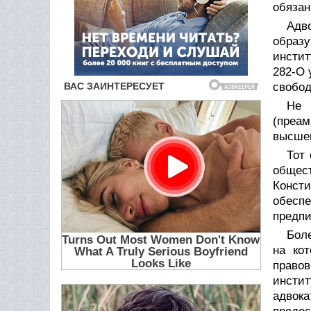
обязан
Адв
образу
инстит
282-О 
свобод
Не 
(преам
высшей
Тот 
общес
Конст
обесп
предпи
Бол
на ко
право
инсти
адвок