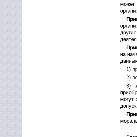
может
органи
При
органи
други
деятел
При
на нач
данным
1) п
2) 
3) 
приобр
могут 
допуск
При
мораль