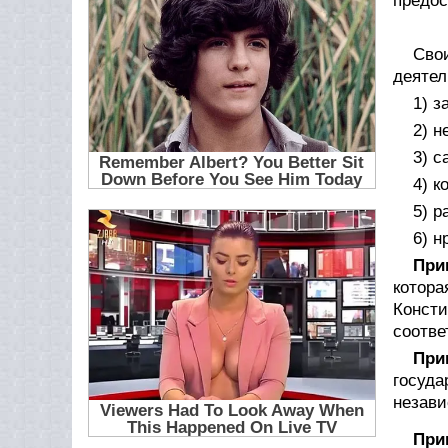
предо
Сво
деятел
1) з
2) н
3) с
4) к
5) р
6) н
При
котора
Консти
соотве
При
госуд
незави
При