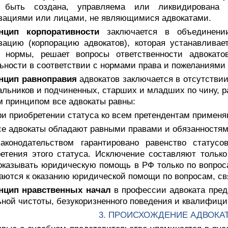
 быть создана, управляема или ликвидирована 
зациями или лицами, не являющимися адвокатами.
нцип корпоративности
заключается в объединении
зацию (корпорацию адвокатов), которая устанавлива
е нормы, решает вопросы ответственности адвокатов
ьности в соответствии с нормами права и пожеланиями 
нцип равноправия
адвокатов заключается в отсутствии
альников и подчиненных, старших и младших по чину, р
 принципом все адвокаты равны:
ри приобретении статуса ко всем претендентам примен
все адвокаты обладают равными правами и обязанностям
законодательством гарантировано равенство статус
етения этого статуса. Исключение составляют только
оказывать юридическую помощь в РФ только по вопроса
аются к оказанию юридической помощи по вопросам, св
нцип нравственных начал
в профессии адвоката предп
ной чистоты, безукоризненного поведения и квалифици
3. ПРОИСХОЖДЕНИЕ АДВОКА