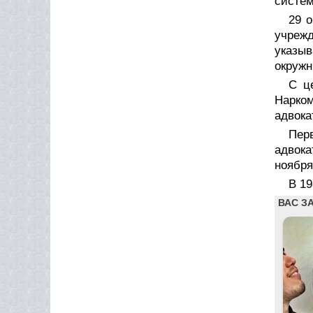
систе
29 
учрежд
указыв
окружн
С ц
Нарко
адвока
Пер
адвока
ноября
В 19