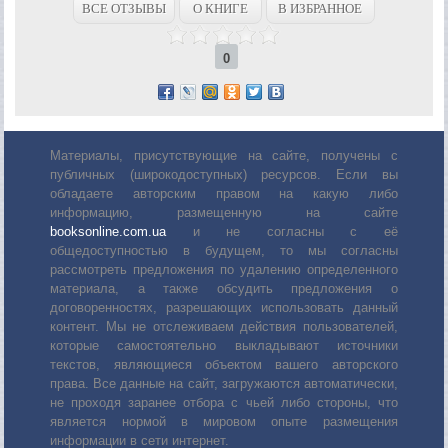
ВСЕ ОТЗЫВЫ
О КНИГЕ
В ИЗБРАННОЕ
0
Материалы, присутствующие на сайте, получены с
публичных (широкодоступных) ресурсов. Если вы
обладаете авторским правом на какую либо
информацию, размещенную на сайте
booksonline.com.ua
и не согласны с её
общедоступностью в будущем, то мы согласны
рассмотреть предложения по удалению определенного
материала, а также обсудить предложения о
договоренностях, разрешающих использовать данный
контент. Мы не отслеживаем действия пользователей,
которые самостоятельно выкладывают источники
текстов, являющиеся объектом вашего авторского
права. Все данные на сайт, загружаются автоматически,
не проходя заранее отбора с чьей либо стороны, что
является нормой в мировом опыте размещения
информации в сети интернет.