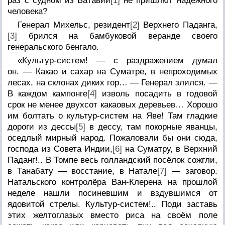
раз с судном из Батавии
[1]
не пришлют надёжного
человека?
Генерал Михельс, резидент
[2]
Верхнего Паданга,
[3]
брился на бамбуковой веранде своего
генеральского бенгало.
«Культур-систем! — с раздражением думал
он. — Какао и сахар на Суматре, в непроходимых
лесах, на склонах диких гор… — Генерал злился. —
В каждом кампонге
[4]
изволь посадить в годовой
срок не менее двухсот какаовых деревьев… Хорошо
им болтать о культур-систем на Яве! Там гладкие
дороги из дессы
[5]
в дессу, там покорные яванцы,
оседлый мирный народ. Пожаловали бы они сюда,
господа из Совета Индии,
[6]
на Суматру, в Верхний
Паданг!.. В Томпе весь голландский посёлок сожгли,
в Танабату — восстание, в Натале
[7]
— заговор.
Натальского контролёра Ван-Клерена на прошлой
неделе нашли посиневшим и вздувшимся от
ядовитой стрелы. Культур-систем!.. Поди заставь
этих желтоглазых вместо риса на своём поле