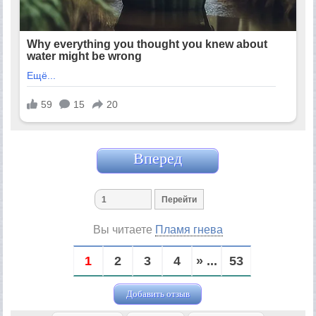
Вперед
Вы читаете
Пламя гнева
1
2
3
4
» ...
53
Добавить отзыв