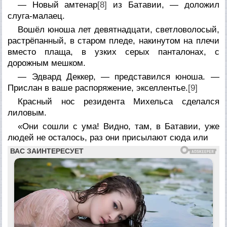
— Новый амтенар
[8]
из Батавии, — доложил
слуга-малаец.
Вошёл юноша лет девятнадцати, светловолосый,
растрёпанный, в старом пледе, накинутом на плечи
вместо плаща, в узких серых панталонах, с
дорожным мешком.
— Эдвард Деккер, — представился юноша. —
Прислан в ваше распоряжение, экселлентье.
[9]
Красный нос резидента Михельса сделался
лиловым.
«Они сошли с ума! Видно, там, в Батавии, уже
людей не осталось, раз они присылают сюда или