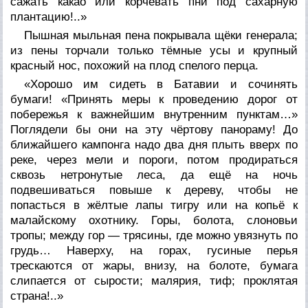
сажать какао или корчевать пни под сахарную
плантацию!..»
Пышная мыльная пена покрывала щёки генерала;
из пены торчали только тёмные усы и крупный
красный нос, похожий на плод спелого перца.
«Хорошо им сидеть в Батавии и сочинять
бумаги! «Принять меры к проведению дорог от
побережья к важнейшим внутренним пунктам…»
Поглядели бы они на эту чёртову панораму! До
ближайшего кампонга надо два дня плыть вверх по
реке, через мели и пороги, потом продираться
сквозь нетронутые леса, да ещё на ночь
подвешиваться повыше к дереву, чтобы не
попасться в жёлтые лапы тигру или на копьё к
малайскому охотнику. Горы, болота, слоновьи
тропы; между гор — трясины, где можно увязнуть по
грудь… Наверху, на горах, гусиные перья
трескаются от жары, внизу, на болоте, бумага
слипается от сырости; малярия, тиф; проклятая
страна!..»