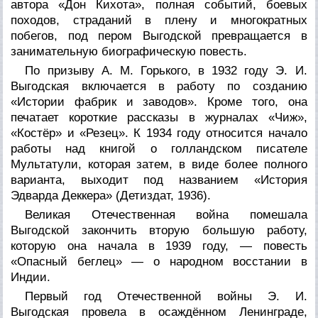
автора «Дон Кихота», полная событий, боевых
походов, страданий в плену и многократных
побегов, под пером Выгодской превращается в
занимательную биографическую повесть.
По призыву А. М. Горького, в 1932 году Э. И.
Выгодская включается в работу по созданию
«Истории фабрик и заводов». Кроме того, она
печатает короткие рассказы в журналах «Чиж»,
«Костёр» и «Резец». К 1934 году относится начало
работы над книгой о голландском писателе
Мультатули, которая затем, в виде более полного
варианта, выходит под названием «История
Эдварда Деккера» (Детиздат, 1936).
Великая Отечественная война помешала
Выгодской закончить вторую большую работу,
которую она начала в 1939 году, — повесть
«Опасный беглец» — о народном восстании в
Индии.
Первый год Отечественной войны Э. И.
Выгодская провела в осаждённом Ленинграде,