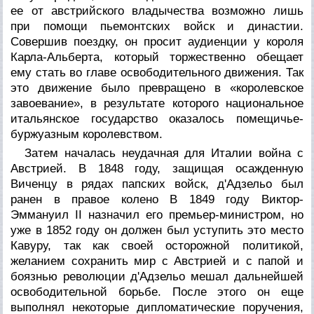
ее от австрийского владычества возможно лишь
при помощи пьемонтских войск и династии.
Совершив поездку, он просит аудиенции у короля
Карла-Альберта, который торжественно обещает
ему стать во главе освободительного движения. Так
это движение было превращено в «королевское
завоевание», в результате которого национальное
итальянское государство оказалось помещичье-
буржуазным королевством.
Затем началась неудачная для Италии война с
Австрией. В 1848 году, защищая осажденную
Виченцу в рядах папских войск, д'Адзельо был
ранен в правое колено В 1849 году Виктор-
Эммануил II назначил его премьер-министром, но
уже в 1852 году он должен был уступить это место
Кавуру, так как своей осторожной политикой,
желанием сохранить мир с Австрией и с папой и
боязнью революции д'Адзельо мешал дальнейшей
освободительной борьбе. После этого он еще
выполнял некоторые дипломатические поручения,