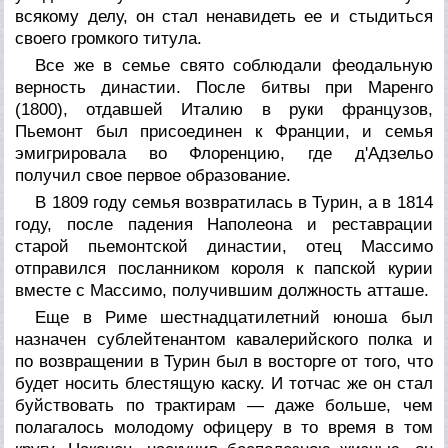
всякому делу, он стал ненавидеть ее и стыдиться
своего громкого титула.
Все же в семье свято соблюдали феодальную
верность династии. После битвы при Маренго
(1800), отдавшей Италию в руки французов,
Пьемонт был присоединен к Франции, и семья
эмигрировала во Флоренцию, где д'Адзельо
получил свое первое образование.
В 1809 году семья возвратилась в Турин, а в 1814
году, после падения Наполеона и реставрации
старой пьемонтской династии, отец Массимо
отправился посланником короля к папской курии
вместе с Массимо, получившим должность атташе.
Еще в Риме шестнадцатилетний юноша был
назначен сублейтенантом кавалерийского полка и
по возвращении в Турин был в восторге от того, что
будет носить блестящую каску. И тотчас же он стал
буйствовать по трактирам — даже больше, чем
полагалось молодому офицеру в то время в том