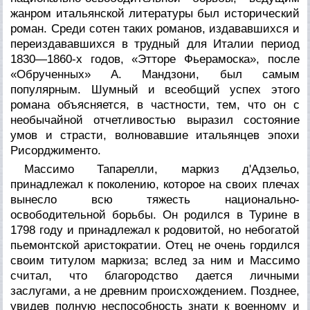
жанром итальянской литературы был исторический
роман. Среди сотен таких романов, издававшихся и
переиздававшихся в трудный для Италии период
1830—1860-х годов, «Этторе Фьерамоска», после
«Обрученных» А. Мандзони, был самым
популярным. Шумный и всеобщий успех этого
романа объясняется, в частности, тем, что он с
необычайной отчетливостью выразил состояние
умов и страсти, волновавшие итальянцев эпохи
Рисорджименто.
Массимо Тапарелли, маркиз д'Адзельо,
принадлежал к поколению, которое на своих плечах
вынесло всю тяжесть национально-
освободительной борьбы. Он родился в Турине в
1798 году и принадлежал к родовитой, но небогатой
пьемонтской аристократии. Отец не очень гордился
своим титулом маркиза; вслед за ним и Массимо
считал, что благородство дается личными
заслугами, а не древним происхождением. Позднее,
увидев полную неспособность знати к военному и