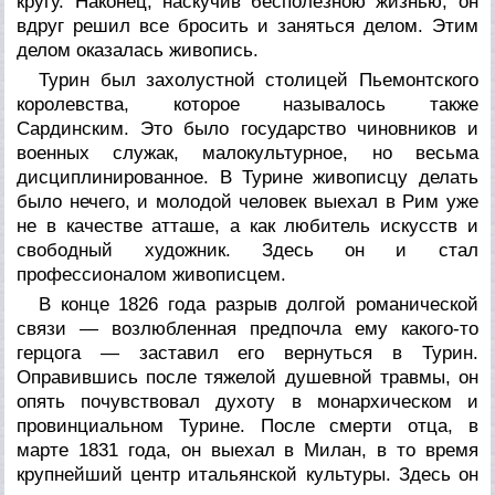
кругу. Наконец, наскучив бесполезною жизнью, он
вдруг решил все бросить и заняться делом. Этим
делом оказалась живопись.
Турин был захолустной столицей Пьемонтского
королевства, которое называлось также
Сардинским. Это было государство чиновников и
военных служак, малокультурное, но весьма
дисциплинированное. В Турине живописцу делать
было нечего, и молодой человек выехал в Рим уже
не в качестве атташе, а как любитель искусств и
свободный художник. Здесь он и стал
профессионалом живописцем.
В конце 1826 года разрыв долгой романической
связи — возлюбленная предпочла ему какого-то
герцога — заставил его вернуться в Турин.
Оправившись после тяжелой душевной травмы, он
опять почувствовал духоту в монархическом и
провинциальном Турине. После смерти отца, в
марте 1831 года, он выехал в Милан, в то время
крупнейший центр итальянской культуры. Здесь он