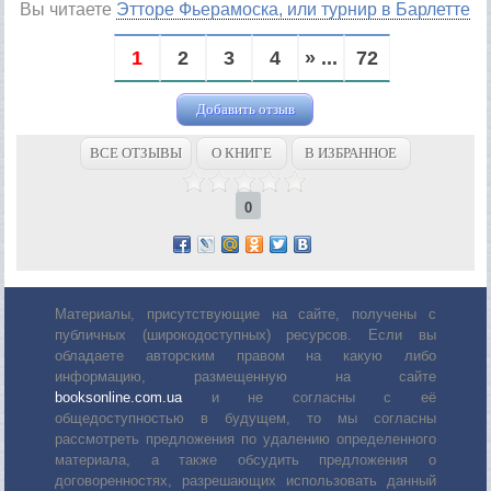
Вы читаете
Этторе Фьерамоска, или турнир в Барлетте
1
2
3
4
» ...
72
Добавить отзыв
ВСЕ ОТЗЫВЫ
О КНИГЕ
В ИЗБРАННОЕ
0
Материалы, присутствующие на сайте, получены с
публичных (широкодоступных) ресурсов. Если вы
обладаете авторским правом на какую либо
информацию, размещенную на сайте
booksonline.com.ua
и не согласны с её
общедоступностью в будущем, то мы согласны
рассмотреть предложения по удалению определенного
материала, а также обсудить предложения о
договоренностях, разрешающих использовать данный