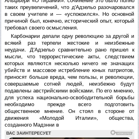
Альфьери «О тирании»: сочинение это было полно
таких преувеличений, что д'Адзельо разочаровался
в своем учителе и — «успокоился». Но основной
причиной был, конечно, исторический опыт, который
требовал своего осмысления.
Карбонарии делали одну революцию за другой и
всякий раз терпели жестокие и неизбежные
неудачи. Д'Адзельо сравнительно рано пришел к
мысли, что террористические акты, следствием
которых являются несколько ничего не значащих
убийств и массовое истребление юных патриотов,
приносят больше вреда, чем пользы, и революции,
совершаемые сотней людей, неизбежно будут
подавлены австрийскими войсками. По его мнению,
для успеха национально-освободительной борьбы
необходимо прежде всего подготовить
общественное мнение. Он стоял в стороне от
движения «Молодой Италии», общества,
созданного Мадзнни в