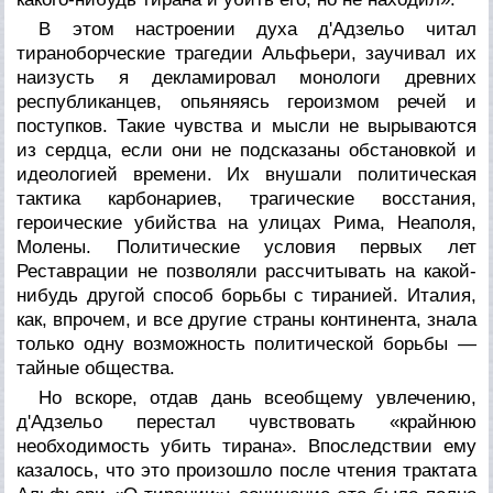
В этом настроении духа д'Адзельо читал
тираноборческие трагедии Альфьери, заучивал их
наизусть я декламировал монологи древних
республиканцев, опьяняясь героизмом речей и
поступков. Такие чувства и мысли не вырываются
из сердца, если они не подсказаны обстановкой и
идеологией времени. Их внушали политическая
тактика карбонариев, трагические восстания,
героические убийства на улицах Рима, Неаполя,
Молены. Политические условия первых лет
Реставрации не позволяли рассчитывать на какой-
нибудь другой способ борьбы с тиранией. Италия,
как, впрочем, и все другие страны континента, знала
только одну возможность политической борьбы —
тайные общества.
Но вскоре, отдав дань всеобщему увлечению,
д'Адзельо перестал чувствовать «крайнюю
необходимость убить тирана». Впоследствии ему
казалось, что это произошло после чтения трактата