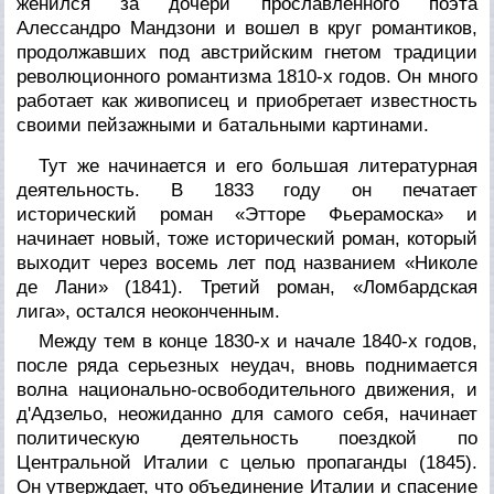
женился за дочери прославленного поэта
Алессандро Мандзони и вошел в круг романтиков,
продолжавших под австрийским гнетом традиции
революционного романтизма 1810-х годов. Он много
работает как живописец и приобретает известность
своими пейзажными и батальными картинами.
Тут же начинается и его большая литературная
деятельность. В 1833 году он печатает
исторический роман «Этторе Фьерамоска» и
начинает новый, тоже исторический роман, который
выходит через восемь лет под названием «Николе
де Лани» (1841). Третий роман, «Ломбардская
лига», остался неоконченным.
Между тем в конце 1830-х и начале 1840-х годов,
после ряда серьезных неудач, вновь поднимается
волна национально-освободительного движения, и
д'Адзельо, неожиданно для самого себя, начинает
политическую деятельность поездкой по
Центральной Италии с целью пропаганды (1845).
Он утверждает, что объединение Италии и спасение