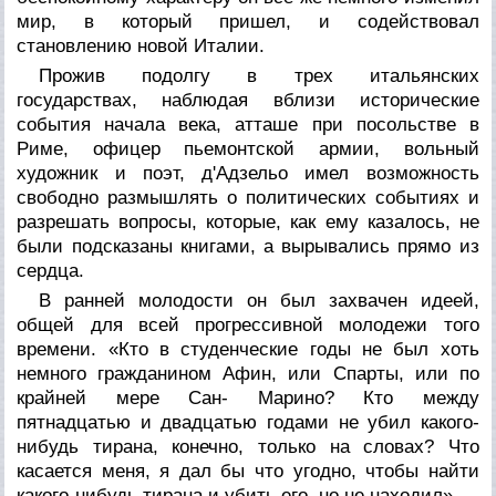
мир, в который пришел, и содействовал
становлению новой Италии.
Прожив подолгу в трех итальянских
государствах, наблюдая вблизи исторические
события начала века, атташе при посольстве в
Риме, офицер пьемонтской армии, вольный
художник и поэт, д'Адзельо имел возможность
свободно размышлять о политических событиях и
разрешать вопросы, которые, как ему казалось, не
были подсказаны книгами, а вырывались прямо из
сердца.
В ранней молодости он был захвачен идеей,
общей для всей прогрессивной молодежи того
времени. «Кто в студенческие годы не был хоть
немного гражданином Афин, или Спарты, или по
крайней мере Сан- Марино? Кто между
пятнадцатью и двадцатью годами не убил какого-
нибудь тирана, конечно, только на словах? Что
касается меня, я дал бы что угодно, чтобы найти
какого-нибудь тирана и убить его, но не находил».