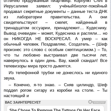
отлично продуманный пиар-миф. Корпункт CNN в
Иерусалиме заявил: учёныйбиолог-покойный
продавал секретные документы – данные теста ДНК
из лаборатории правительства. А они
свидетельствуют – скелет, найденный в
тринадцатом
оссуарии
, принадлежит… Кудеснику.
Вывод очевиден – может, Кудесника и распяли… но
он НИКОГДА НЕ ВОСКРЕСАЛ. А умер – как
обычный человек. Поздравляю, Создатель. – (
Шеф
произнес это слово с особым скептицизмом.
) – То,
что ты любовно выстраивал две тысячи лет,
навернулось в один день. Вау, какой скандал! Все
телевизоры мира просто дымятся.
Из телефонной трубки не донеслось ни единого
звука.
– Конечно, я-то знаю. – Сняв цилиндр, Шеф
поддел рогом сигару из коробки на столе. – Ты
настоящий и