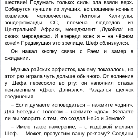
шествие! Подумать только: силы зла взяли верх.
Соберутся лучшие из лучших, воплощение ночных
кошмаров человечества. Легионы Калигулы,
зондеркоманды СС, племена людоедов из
Центральной Африки, менеджмент „Лукойла“ на
своих мерседесах. И впереди всех я – на чёрном
коне!» Предвкушая это зрелище, Шеф облизнулся.
Он нажал кнопку связи с Раем и замер в
ожидании.
Музыка райских арфисток, как ему показалось, на
этот раз играла чуть дольше обычного. От волнения
у Шефа пересохло во рту: он наполнил стакан
неизменным «Джек Дэниэлс». Раздался щелчок
соединения.
– Если думаете исповедаться – нажмите «один».
Для беседы с Голосом – нажмите «два». Желаете
ли вы говорить с тем, кто создал Небо и Землю?
– Имею такое намерение, – с издёвкой молвил
Шеф. – Может, пропустим вашу рекламу? Соедини