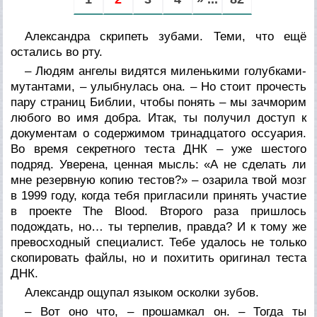
Александра скрипеть зубами. Теми, что ещё
остались во рту.
– Людям ангелы видятся миленькими голубками-
мутантами, – улыбнулась она. – Но стоит прочесть
пару страниц Библии, чтобы понять – мы зачморим
любого во имя добра. Итак, ты получил доступ к
документам о содержимом тринадцатого
оссуария
.
Во время секретного теста ДНК – уже шестого
подряд. Уверена, ценная мысль: «А не сделать ли
мне резервную копию тестов?» – озарила твой мозг
в 1999 году, когда тебя пригласили принять участие
в проекте The Blood. Второго раза пришлось
подождать, но… ты терпелив, правда? И к тому же
превосходный специалист. Тебе удалось не только
скопировать файлы, но и похитить оригинал теста
ДНК.
Александр ощупал языком осколки зубов.
– Вот оно что, – прошамкал он. – Тогда ты