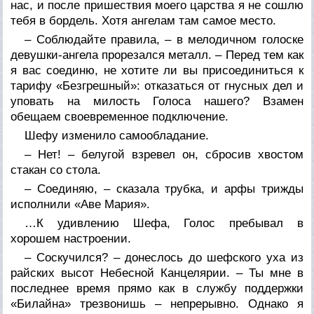
нас, и после пришествия моего царства я не сошлю
тебя в бордель. Хотя ангелам там самое место.
– Соблюдайте правила, – в мелодичном голоске
девушки-ангела прорезался металл. – Перед тем как
я вас соединю, не хотите ли вы присоединиться к
тарифу «Безгрешный»: отказаться от гнусных дел и
уповать на милость Голоса нашего? Взамен
обещаем своевременное подключение.
Шефу изменило самообладание.
– Нет! – белугой взревел он, сбросив хвостом
стакан со стола.
– Соединяю, – сказала трубка, и арфы трижды
исполнили «Аве Мария».
…К удивлению Шефа, Голос пребывал в
хорошем настроении.
– Соскучился? – донеслось до шефского уха из
райских высот Небесной Канцелярии. – Ты мне в
последнее время прямо как в службу поддержки
«Билайна» трезвонишь – непрерывно. Однако я