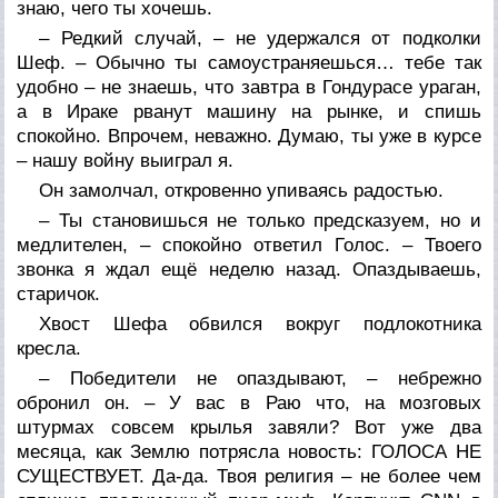
знаю, чего ты хочешь.
– Редкий случай, – не удержался от подколки
Шеф. – Обычно ты самоустраняешься… тебе так
удобно – не знаешь, что завтра в Гондурасе ураган,
а в Ираке рванут машину на рынке, и спишь
спокойно. Впрочем, неважно. Думаю, ты уже в курсе
– нашу войну выиграл я.
Он замолчал, откровенно упиваясь радостью.
– Ты становишься не только предсказуем, но и
медлителен, – спокойно ответил Голос. – Твоего
звонка я ждал ещё неделю назад. Опаздываешь,
старичок.
Хвост Шефа обвился вокруг подлокотника
кресла.
– Победители не опаздывают, – небрежно
обронил он. – У вас в Раю что, на мозговых
штурмах совсем крылья завяли? Вот уже два
месяца, как Землю потрясла новость: ГОЛОСА НЕ
СУЩЕСТВУЕТ. Да-да. Твоя религия – не более чем