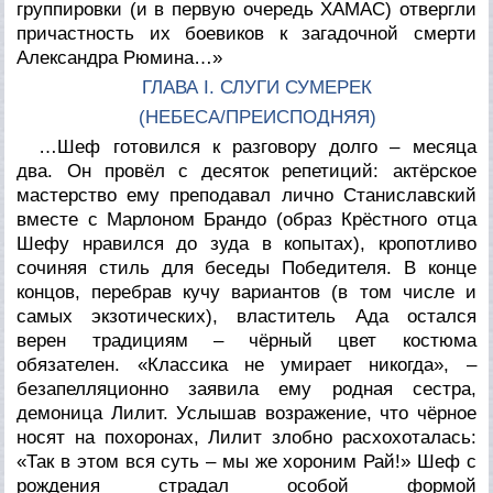
группировки (и в первую очередь ХАМАС) отвергли
причастность их боевиков к загадочной смерти
Александра Рюмина…»
ГЛАВА I. СЛУГИ СУМЕРЕК
(НЕБЕСА/ПРЕИСПОДНЯЯ)
…Шеф готовился к разговору долго – месяца
два. Он провёл с десяток репетиций: актёрское
мастерство ему преподавал лично Станиславский
вместе с Марлоном Брандо (образ Крёстного отца
Шефу нравился до зуда в копытах), кропотливо
сочиняя стиль для беседы Победителя. В конце
концов, перебрав кучу вариантов (в том числе и
самых экзотических), властитель Ада остался
верен традициям – чёрный цвет костюма
обязателен. «Классика не умирает никогда», –
безапелляционно заявила ему родная сестра,
демоница Лилит. Услышав возражение, что чёрное
носят на похоронах, Лилит злобно расхохоталась:
«Так в этом вся суть – мы же хороним Рай!» Шеф с
рождения страдал особой формой