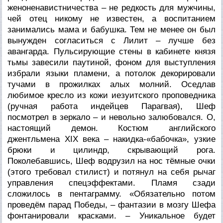
женоненавистничества – не редкость для мужчины,
чей отец никому не известен, а воспитанием
занимались мама и бабушка. Тем не менее он был
вынужден согласиться с Лилит – лучше без
авангарда. Пульсирующие стены в кабинете князя
тьмы завесили паутиной, фоном для выступления
избрали языки пламени, а потолок декорировали
тучами в прожилках алых молний. Оседлав
любимое кресло из кожи иезуитского проповедника
(ручная работа индейцев Парагвая), Шеф
посмотрел в зеркало – и невольно залюбовался. О,
настоящий демон. Костюм английского
джентльмена XIX века – накидка-«бабочка», узкие
брюки и цилиндр, скрывающий рога.
Поколебавшись, Шеф водрузил на нос тёмные очки
(этого требовал стилист) и потянул на себя рычаг
управления спецэффектами. Пламя сзади
сложилось в пентаграмму. «Обязательно потом
проведём парад Победы, – фантазии в мозгу Шефа
фонтанировали красками. – Уникальное будет