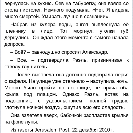
вернулась на кухню. Сев на табуретку, она взяла со
стола пистолет. Немного подумала. «Нет. Я видела
много смертей. Умирать лучше в сознании».
Набрав из кулера воды, ангел выплеснула её
пленнику в лицо. Тот моргнул, уголки губ
дёрнулись. Он ждал этого момента с самого начала
допроса.
– Всё? – равнодушно спросил Александр.
– Всё, – подтвердила Раэль, привинчивая к
стволу глушитель.
…После выстрела она дотошно подобрала перья
с кафеля. На улице уже стемнело – наступила ночь.
Можно было пройти по лестнице, не пряча оба
крыла под плащом. Однако Раэль, встав на
подоконник, с удовольствием, полной грудью
глотнула ночной воздух, ощутив всю его сладость.
Она взлетела вверх, бабочкой распластав крылья
на фоне луны.
Из газеты Jerusalem Post, 22 декабря 2010 г.