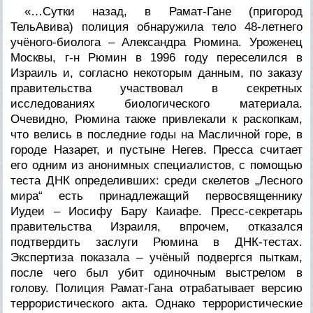
«…Сутки назад, в Рамат-Гане (пригород
ТельАвива) полиция обнаружила тело 48-летнего
учёного-биолога – Александра Рюмина. Уроженец
Москвы, г-н Рюмин в 1996 году переселился в
Израиль и, согласно некоторым данным, по заказу
правительства участвовал в секретных
исследованиях биологического материала.
Очевидно, Рюмина также привлекали к раскопкам,
что велись в последние годы на Масличной горе, в
городе Назарет, и пустыне Негев. Пресса считает
его одним из анонимных специалистов, с помощью
теста ДНК определивших: среди скелетов „Лесного
мира“ есть принадлежащий первосвященнику
Иудеи – Иосифу Бару Каиафе. Пресс-секретарь
правительства Израиля, впрочем, отказался
подтвердить заслуги Рюмина в ДНК-тестах.
Экспертиза показала – учёный подвергся пыткам,
после чего был убит одиночным выстрелом в
голову. Полиция Рамат-Гана отрабатывает версию
террористического акта. Однако террористические