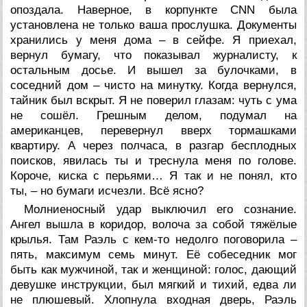
опоздала. Наверное, в корпункте CNN была
установлена не только ваша прослушка. Документы
хранились у меня дома – в сейфе. Я приехал,
вернул бумагу, что показывал журналисту, к
остальным досье. И вышел за булочками, в
соседний дом – чисто на минутку. Когда вернулся,
тайник был вскрыт. Я не поверил глазам: чуть с ума
не сошёл. Грешным делом, подумал на
американцев, перевернул вверх тормашками
квартиру. А через полчаса, в разгар бесплодных
поисков, явилась ты и треснула меня по голове.
Короче, киска с перьями… Я так и не понял, кто
ты, – но бумаги исчезли. Всё ясно?
Молниеносный удар выключил его сознание.
Ангел вышла в коридор, волоча за собой тяжёлые
крылья. Там Раэль с кем-то недолго поговорила –
пять, максимум семь минут. Её собеседник мог
быть как мужчиной, так и женщиной: голос, дающий
девушке инструкции, был мягкий и тихий, едва ли
не плюшевый. Хлопнула входная дверь, Раэль