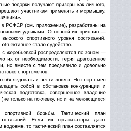
ные подарки получают призеры как личного,
разрешают участникам применять и мормышку,
шечники».
 в РСФСР (см. приложение), разработаны на
авочными удочками. Основной их принцип —
высокого спортивного уровня состязаний.
 объективнее стало судейство.
ии с жеребьевкой распределяются по зонам —
ло их от необходимости, теряя драгоценное
ли, но вместе с тем предъявило и довольно
готовке спортсменов.
адо обследовать и вести ловлю. Но спортсмен
владеть собой в обстановке конкуренции и
ческая подготовка, совершенное владение
 (не только на поклевку, но и на меняющиеся
 спортивной борьбы. Тактический план
состязаний. Если их организаторы дают
 водоеме, то тактический план составляется