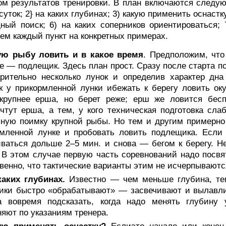
ом результатов тренировки. В план включаются следую
суток; 2} на каких глубинах; 3) какую применить оснастку
ный поиск; 6) на каких соперников ориентироваться; 
ем каждый пункт на конкретных примерах.
ую рыбу ловить и в какое время
. Предположим, что
е — подлещик. Здесь план прост. Сразу после старта п
рительно несколько лунок и определив характер дна
 у прикормленной лунки ибежать к берегу ловить оку
 крупнее ерша, но берет реже; ерш же ловится бес
чтут ерша, а тем, у кого техническая подготовка сла
ную поимку крупной рыбы. Но тем и другим примерно
мленной лунке и пробовать ловить подлещика. Если 
ваться дольше 2–5 мин. и снова — бегом к берегу. Не
 В этом случае первую часть соревнований надо посвя
венно, что тактические варианты этим не исчерпываютс
каких глубинах.
Известно — чем меньше глубина, те
ники быстро «обрабатывают» — засвечивают и вылавл
а вовремя подсказать, когда надо менять глубину
яют по указаниям тренера.