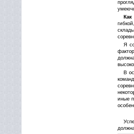
прогля
умею
Как
гибко
склады
соревн
Я с
фактор
должн
высоко
В о
коман
соревн
некото
иные п
особен
Усп
должна