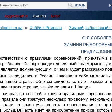
Р
АУДИОКНИГИ
ЖАНРЫ
БЛОГ
nline.com.ua
Хобби и Ремесла
Зимний рыболовный сп
О.Я.СОБОЛЕВ
ЗИМНИЙ РЫБОЛОВНЫ
ПРЕДИСЛОВИ
оответствии с правилами соревнований, принятыми 
 рыболовный спорт входит ловля рыбы на мормышку и 
 является доминирующим, о чем и будет рассказано по
мышка родилась в России, завоевала себе миллионы 
ы нашей страны. Об этом свидетельствуют размах и п
ку втаких странах, как Финляндия и Швеция.
, начиная со снастей и кончая правилами соревнован
 правила они трактуют несколько по-своему, несколько
ляндии за право участвовать в соревнованиях спорт
в большая часть идет на приобретение призов, которы