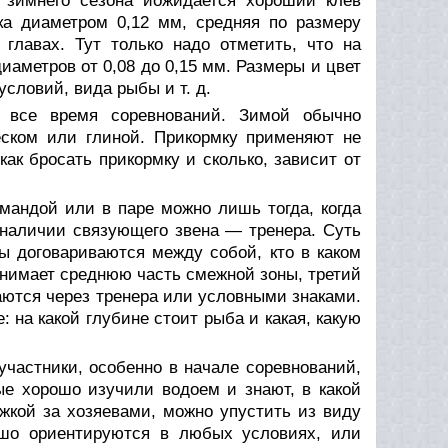
 зимнего сезона иожидается хороший клев
ска диаметром 0,12 мм, средняя по размеру
лавах. Тут только надо отметить, что на
аметров от 0,08 до 0,15 мм. Размеры и цвет
условий, вида рыбы и т. д.
 все время соревнований. Зимой обычно
еском или глиной. Прикормку применяют не
как бросать прикормку и сколько, зависит от
мандой или в паре можно лишь тогда, когда
 наличии связующего звена — тренера. Суть
ны договариваются между собой, кто в каком
занимает среднюю часть смежной зоны, третий
аются через тренера или условными знаками.
 на какой глубине стоит рыба и какая, какую
 участники, особенно в начале соревнований,
ые хорошо изучили водоем и знают, в какой
жкой за хозяевами, можно упустить из виду
ошо ориентируются в любых условиях, или