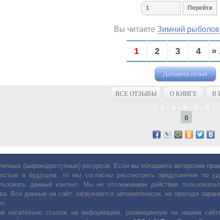
Вы читаете
Зимний рыболов
1
2
3
4
» 
Добавить отзыв
ВСЕ ОТЗЫВЫ
О КНИГЕ
В 
0
личных (широкодоступных) ресурсов. Если вы обладаете авторским пр
остью в будущем, то мы согласны рассмотреть предложения по уда
льзовать данный контент. Мы не отслеживаем действия пользовател
ва. Все данные на сайт, загружаются автоматически, не проходя заране
ет.
сов касательно ссылок на информацию, размещенную на нашем сайте