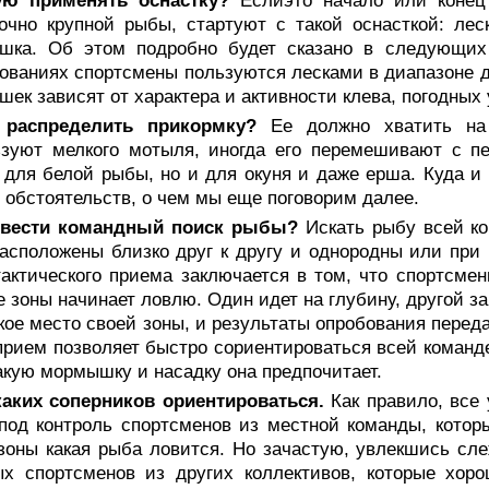
ую применять оснастку?
Еслиэто начало или конец
очно крупной рыбы, стартуют с такой оснасткой: ле
шка. Об этом подробно будет сказано в следующих г
ованиях спортсмены пользуются лесками в диапазоне ди
ек зависят от характера и активности клева, погодных 
 распределить прикормку?
Ее должно хватить на
ьзуют мелкого мотыля, иногда его перемешивают с п
 для белой рыбы, но и для окуня и даже ерша. Куда и 
 обстоятельств, о чем мы еще поговорим далее.
 вести командный поиск рыбы?
Искать рыбу всей ко
асположены близко друг к другу и однородны или при
тактического приема заключается в том, что спортсме
е зоны начинает ловлю. Один идет на глубину, другой 
ое место своей зоны, и результаты опробования перед
прием позволяет быстро сориентироваться всей команде:
какую мормышку и насадку она предпочитает.
каких соперников ориентироваться.
Как правило, все
под контроль спортсменов из местной команды, котор
зоны какая рыба ловится. Но зачастую, увлекшись сле
ых спортсменов из других коллективов, которые хор