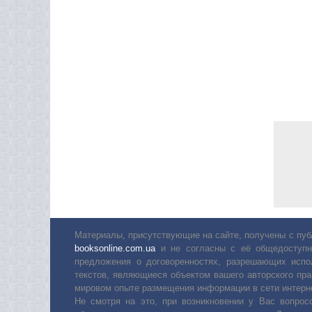
Материалы, присутствующие на сайте, получены с пуб
booksonline.com.ua
и не согласны с её общедоступн
предложения о договоренностях, разрешающих испо
текстов, являющиеся объектом вашего авторского пра
мировом опыте размещения информации в сети интерн
Не смотря на это, при возникновении у Вас вопро