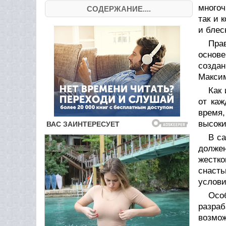
многоч
СОДЕРЖАНИЕ....
так и 
и блес
Пра
основ
созда
Максим
Как
от каж
время,
высоки
В са
долже
жестк
снасть
услови
Осо
разра
возмож