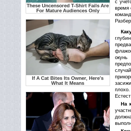
с учет
время 
команд
Разбер
Как
глубин
предва
флажок
окунь
предпо
случай
прикор
засижи
плохо.
Естест
На 
участ
должн
выполн