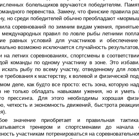
исленных болельщиков вручаются победителям. Памят
командного первенства. Замечу, что финские правила 
ну, но среди победителей обычно преобладают «мормы
вила соревнований по зимним видам ужения, принятые
е международных правил по ловле рыбы летними попл
ние равных условий для участников и обеспечение 
ально возможно исключается случайность результатов,
 и на летних соревнованиях, спортсмены в соответств
дой команды по одному участнику в зоне. Это избави
 искать рыбу по всему участку, отведенному для лов
е требования к мастерству, к волевой и физической под
мом деле, как будто все просто: есть зона, которую н
н не только обладать навыками ужения, но и уметь 
ого прессинга. Для этого необходимы хорошая физи
ю, четкость и экономность движений, быстрота реакции
я).
бое значение приобретает и правильная тактика
батывается тренером и спортсменами до начала 
ность участникам потренироваться на соревновательном