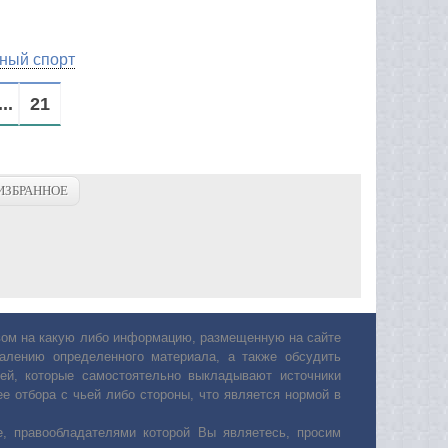
ный спорт
...
21
ИЗБРАННОЕ
авом на какую либо информацию, размещенную на сайте
лению определенного материала, а также обсудить
ей, которые самостоятельно выкладывают источники
е отбора с чьей либо стороны, что является нормой в
, правообладателями которой Вы являетесь, просим