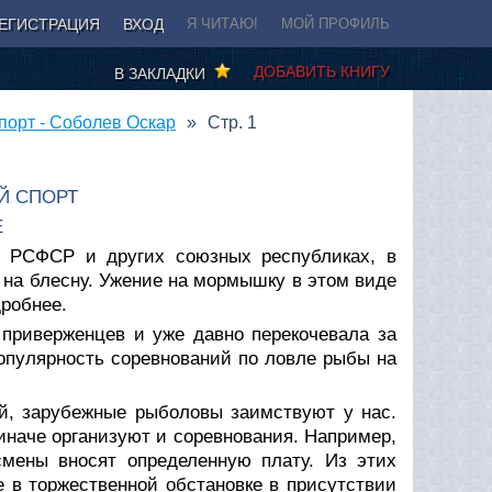
ЕГИСТРАЦИЯ
ВХОД
Я ЧИТАЮ!
МОЙ ПРОФИЛЬ
ДОБАВИТЬ КНИГУ
В ЗАКЛАДКИ
орт - Соболев Оскар
Стр. 1
Й СПОРТ
Е
в РСФСР и других союзных республиках, в
на блесну. Ужение на мормышку в этом виде
дробнее.
приверженцев и уже давно перекочевала за
опулярность соревнований по ловле рыбы на
ий, зарубежные рыболовы заимствуют у нас.
 иначе организуют и соревнования. Например,
смены вносят определенную плату. Из этих
е в торжественной обстановке в присутствии