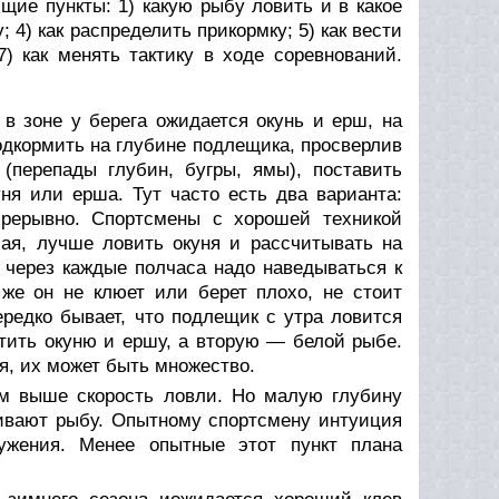
щие пункты: 1) какую рыбу ловить и в какое
; 4) как распределить прикормку; 5) как вести
7) как менять тактику в ходе соревнований.
 в зоне у берега ожидается окунь и ерш, на
одкормить на глубине подлещика, просверлив
 (перепады глубин, бугры, ямы), поставить
ня или ерша. Тут часто есть два варианта:
прерывно. Спортсмены с хорошей техникой
бая, лучше ловить окуня и рассчитывать на
 через каждые полчаса надо наведываться к
же он не клюет или берет плохо, не стоит
редко бывает, что подлещик с утра ловится
тить окуню и ершу, а вторую — белой рыбе.
я, их может быть множество.
м выше скорость ловли. Но малую глубину
ивают рыбу. Опытному спортсмену интуиция
 ужения. Менее опытные этот пункт плана