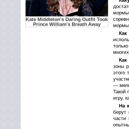
Как
достат
мормы
соревн
мормыш
Как
испол
только
многих
Как
зоны р
этого 
участк
— мелк
Такой 
игру, 
На 
берут 
части 
опытн