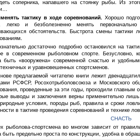
деть соперника, напавшего на стоянку рыбы. Из это
чи…
 менять тактику в ходе соревнований.
Хорошо подго
й, легко и безболезненно менять первоначальн
вающихся обстоятельств. Быстрота смены тактики ло
ованиям.
ознательно достаточно подробно остановился на такт
е в современном рыболовном спорте. Безусловно, ко
а быть «вооружена» современной снастью и удобным
техничных и уравновешенных спортсменов.
снове предлагаемой читателю книги лежит двенадцати
дами РСФСР, Росохотрыболовсоюза и Московского общ
ования, проведенные за эти годы, проходили главным 
рые выводы и заключения верны применительно лишь 
риродные условия, породы рыб, правила и сроки ловли
ности в тактике проведения соревнований и технике лов
СНАСТЬ
ех рыболова-спортсмена во многом зависит от правил
 быть предельно проста по конструкции, удобна в обращ