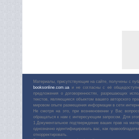
Материалы, присутствующие на сайте, получены с пуб
booksonline.com.ua
и не согласны с её общедоступн
предложения о договоренностях, разрешающих испо
текстов, являющиеся объектом вашего авторского пра
мировом опыте размещения информации в сети интерн
Не смотря на это, при возникновении у Вас вопро
обращаться к нам с интересующим запросом. Для этог
1.Документальное подтверждение ваших прав на мате
однозначно идентифицировать вас, как правообладате
откорректировать.