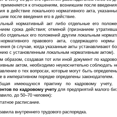
и применяется к отношениям, возникшим после введения
ия в действие локального нормативного акта, указанны
шим после введения его в действие.
альный нормативный акт либо отдельные его положе
нием срока действия; отменой (признанием утративш
ибо отдельных его положений другим локальным нормат
 нормативного правового акта, содержащего нормы т
ения (в случае, когда указанные акты устанавливают б
нию с установленным локальным нормативным актом).
м образом, создавая тот или иной документ по кадрово
ивным актом, необходимо неукоснительно соблюдать но
авление о тех вопросах, которые могут быть определен
е в императивном порядке определены законодателем.
бщая имеющуюся практику по кадровому учету
ентов по кадровому учету
для предприятий малого би
равило, до 50–70 человек):
татное расписание.
равила внутреннего трудового распорядка.