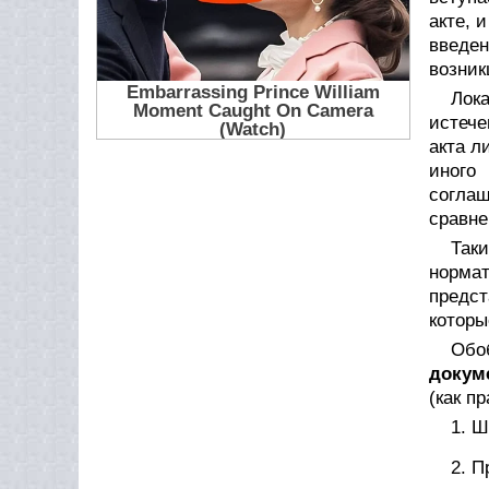
акте, 
введен
возник
Лок
истече
акта л
иного
соглаш
сравне
Таки
нормат
предст
которы
Обо
докум
(как п
1. Ш
2. П