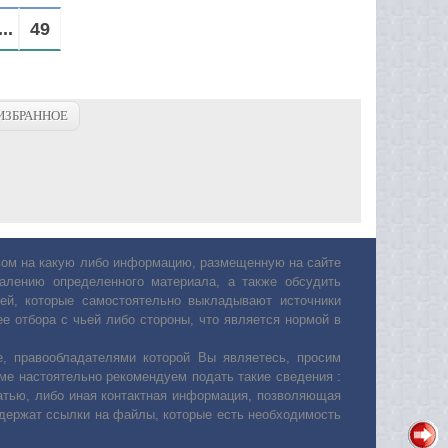
...
49
ИЗБРАННОЕ
авом на какую либо информацию, размещенную на сайте
лению определенного материала, а также обсудить
ей, которые самостоятельно выкладывают источники
е отбора с чьей либо стороны, что является нормой в
, правообладателями которой Вы являетесь, просим
ьме настоятельно рекомендуем подать такие сведения :
атью, либо иная контактная информация, позволяющая
одержат ссылки на файлы, которые есть необходимость