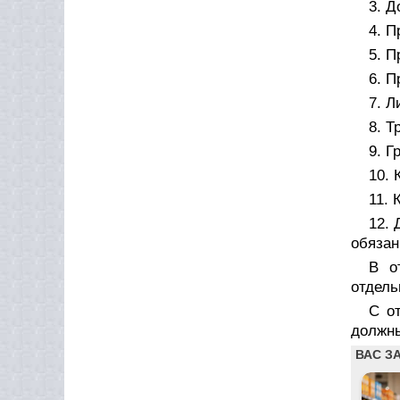
3. Д
4. П
5. П
6. П
7. Л
8. Т
9. Г
10. 
11. 
12. 
обязан
В о
отдель
С о
должны