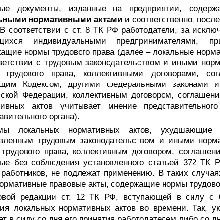
ые документы, изданные на предприятии, содерж
ьными нормативными актами
и соответственно, после
 В соответствии с ст. 8 ТК РФ работодатели, за искл
щихся индивидуальными предпринимателями, пр
ащие нормы трудового права (далее – локальные норма
тветствии с трудовым законодательством и иными но
 трудового права, коллективными договорами, со
ящим Кодексом, другими федеральными законами 
ской Федерации, коллективным договором, соглашени
тивных актов учитывает мнение представительного
авительного органа).
мы локальных нормативных актов, ухудшающие 
овленным трудовым законодательством и иными нор
трудового права, коллективным договором, соглашен
ые без соблюдения установленного статьей 372 ТК Р
 работников, не подлежат применению. В таких случая
ормативные правовые акты, содержащие нормы трудовог
овой редакции ст. 12 ТК РФ, вступающей в силу с 0
ия локальных нормативных актов во времени. Так, у
ет в силу со дня его принятия работодателем либо со д