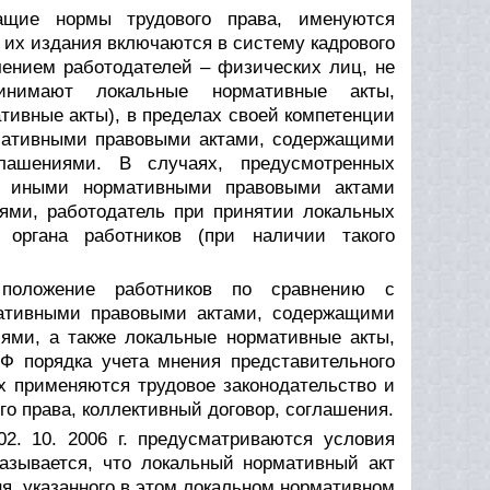
ащие нормы трудового права, именуются
 их издания включаются в систему кадрового
ючением работодателей – физических лиц, не
инимают локальные нормативные акты,
тивные акты), в пределах своей компетенции
рмативными правовыми актами, содержащими
глашениями. В случаях, предусмотренных
и иными нормативными правовыми актами
ями, работодатель при принятии локальных
 органа работников (при наличии такого
положение работников по сравнению с
мативными правовыми актами, содержащими
иями, а также локальные нормативные акты,
Ф порядка учета мнения представительного
х применяются трудовое законодательство и
о права, коллективный договор, соглашения.
2. 10. 2006 г. предусматриваются условия
казывается, что локальный нормативный акт
ня, указанного в этом локальном нормативном