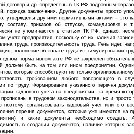
ой договор и др. определены в ТК РФ подробным образо
й, порядка заключения. Другие документы просто упом
о, утверждены другими нормативными актами – это кас
му составу, приказов об отпуске, командировке и т
чески не упоминаются в статьях ТК РФ, однако, нес
ом учете предприятия, поскольку от их наличия зависи
лина труда, производительность труда. Речь идет, нап
кция, положение об оплате труда и стимулировании тру
в одном нормативном акте РФ не закреплен обязательн
ый должен быть на том или ином предприятии. Однак
нтов, которые способствуют не только организованному
етствовать требованиям любого поверяющего в слу
ми по труду. Формирование указанного перечня докуме
зации кадрового учета на предприятии, за время кото
 прописаны в трудовом законодательстве, но и просто
 поэтому организовывать кадровый учет или его вос
ления перечня документов, которые уже имеются на 
риятии) и какие документы необходимо создать. 
димость в создании документов, наличие которых за
зации.