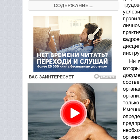
трудов
СОДЕРЖАНИЕ....
услови
правил
лично
практи
кадров
дисцип
инстру
Ни 
котор
докуме
соотв
органа
органи
только
Именно
опреде
предп
необхо
органи