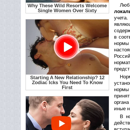
Люб
локал
учета.
являю
содерж
в соо
нормы
насто
Россий
норма
предст
Нор
устан
нормы 
принят
органа
иные н
В н
действ
вступа