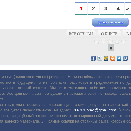
1
2
3
4
» 
Добавить отзыв
ВСЕ ОТЗЫВЫ
О КНИГЕ
В 
0
личных (широкодоступных) ресурсов. Если вы обладаете авторским пр
остью в будущем, то мы согласны рассмотреть предложения по уда
льзовать данный контент. Мы не отслеживаем действия пользовател
ва. Все данные на сайт, загружаются автоматически, не проходя заране
ет.
сов касательно ссылок на информацию, размещенную на нашем сайте
о требуется переслать е-mail на адрес:
vse.biblioteki@gmail.com
. В пис
риал, защищённый авторским правом: отсканированный документ с печ
ля данного материала. 2. Прямые ссылки на страницы сайта, которые с