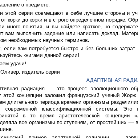
авление о предмете.
ги этой серии совмещают в себе лучшие стороны и уче
 от корки до корки и в строго определенном порядке. Об
ли иного понятия, и вы найдете краткое, но содержате
т вам выполнить задание или написать доклад. Матери
ом необходимых научных терминов.
к, если вам потребуется быстро и без больших затрат
ьзуйтесь книгами данной серии!
аем удачи!
 Оливер, издатель серии
АДАПТИВНАЯ РАД
птивная радиация — это процесс эволюционного обр
 этой концепции заложил французский ученый Жорж К
ем длительного периода времени организмы разделилис
ю современной классификационной системы. Это п
ринятой в то время аристотелевской концепции «л
деляла все организмы по ступеням, от простейших — в
шине.
ссический пример адаптивной радиации — дарв