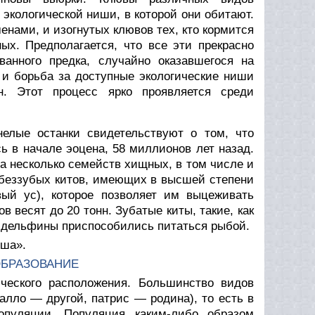
экологической ниши, в которой они обитают.
нами, и изогнутых клювов тех, кто кормится
ых. Предполагается, что все эти прекрасно
анного предка, случайно оказавшегося на
 и борьба за доступные экологические ниши
н. Этот процесс ярко проявляется среди
елые останки свидетельствуют о том, что
 в начале эоцена, 58 миллионов лет назад.
а несколько семейств хищных, в том числе и
беззубых китов, имеющих в высшей степени
ый ус), которое позволяет им выцеживать
в весят до 20 тонн. Зубатые киты, такие, как
а дельфины приспособились питаться рыбой.
иша».
ОБРАЗОВАНИЕ
ческого расположения. Большинство видов
алло — другой, патрис — родина), то есть в
популяции. Популяция каким-либо образом