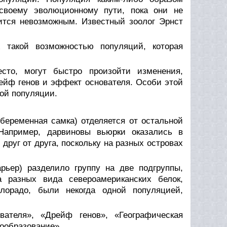
 своему эволюционному пути, пока они не
ится невозможным. Известный зоолог Эрнст
такой возможностью популяций, которая
сто, могут быстро произойти изменения,
рейф генов и эффект основателя. Особи этой
ной популяции.
:
беременная самка) отделяется от остальной
Например, дарвиновы вьюрки оказались в
 друг от друга, поскольку на разных островах
рьер) разделило группу на две подгруппы,
 разных вида североамериканских белок,
орадо, были некогда одной популяцией,
ателя», «Дрейф генов», «Географическая
дообразование»