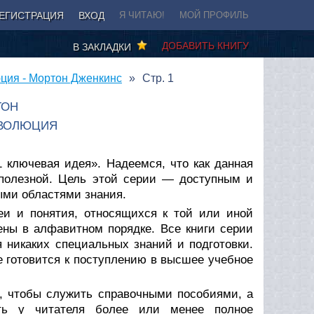
ЕГИСТРАЦИЯ
ВХОД
Я ЧИТАЮ!
МОЙ ПРОФИЛЬ
ДОБАВИТЬ КНИГУ
В ЗАКЛАДКИ
ция - Мортон Дженкинс
Стр. 1
ТОН
ЭВОЛЮЦИЯ
1 ключевая идея». Надеемся, что как данная
и полезной. Цель этой серии — доступным и
ыми областями знания.
еи и понятия, относящихся к той или иной
ены в алфавитном порядке. Все книги серии
я никаких специальных знаний и подготовки.
ще готовится к поступлению в высшее учебное
, чтобы служить справочными пособиями, а
ть у читателя более или менее полное