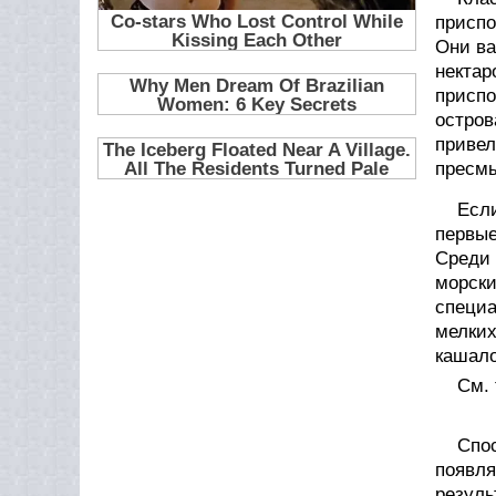
приспо
Они ва
нектар
присп
остров
приве
пресмы
Есл
первые
Среди 
морски
специ
мелких
кашало
См.
Спо
появля
резул