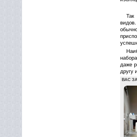
Так
видов
обычн
присп
успеш
Наи
набора
даже р
другу 