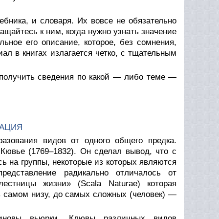
бника, и словаря. Их вовсе не обязательно
ращайтесь к ним, когда нужно узнать значение
льное его описание, которое, без сомнения,
ал в книгах излагается четко, с тщательным
 получить сведения по какой — либо теме —
ИАЦИЯ
азования видов от одного общего предка.
ювье (1769–1832). Он сделал вывод, что с
ь на группы, некоторые из которых являются
редставление радикально отличалось от
естницы жизни» (Scala Naturae) которая
 самом низу, до самых сложных (человек) —
иновы вьюрки. Клювы различных видов