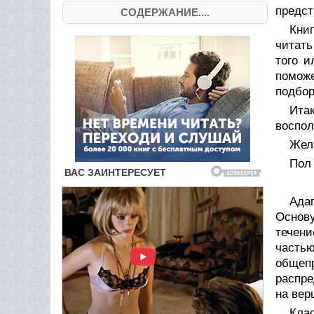
предст
СОДЕРЖАНИЕ....
Кни
читать
того и
поможе
подбор
Ита
воспол
Жел
Пол
Ада
Основу
течени
часть
общеп
распре
на вер
Кла