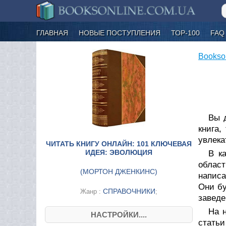
ГЛАВНАЯ
НОВЫЕ ПОСТУПЛЕНИЯ
ТОР-100
FAQ
Bookso
Вы 
книга,
увлека
ЧИТАТЬ КНИГУ ОНЛАЙН: 101 КЛЮЧЕВАЯ
ИДЕЯ: ЭВОЛЮЦИЯ
В к
област
(
МОРТОН ДЖЕНКИНС
)
написа
Они бу
СПРАВОЧНИКИ
Жанр :
;
заведе
На 
НАСТРОЙКИ....
стать