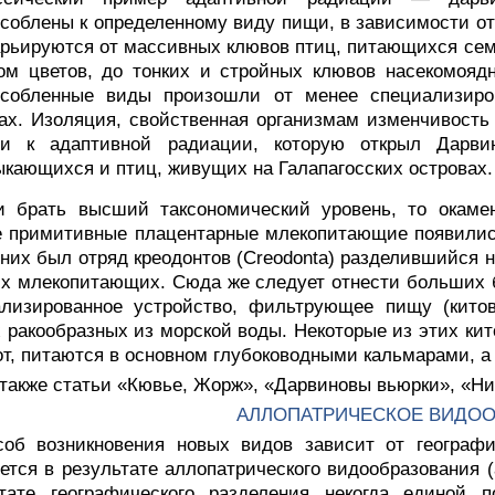
соблены к определенному виду пищи, в зависимости от 
рьируются от массивных клювов птиц, питающихся семе
ом цветов, до тонких и стройных клювов насекомоядн
особленные виды произошли от менее специализиров
ах. Изоляция, свойственная организмам изменчивость
ли к адаптивной радиации, которую открыл Дарви
кающихся и птиц, живущих на Галапагосских островах.
и брать высший таксономический уровень, то окамен
 примитивные плацентарные млекопитающие появились
них был отряд креодонтов (Creodonta) разделившийся н
х млекопитающих. Сюда же следует отнести больших 
ализированное устройство, фильтрующее пищу (китов
 ракообразных из морской воды. Некоторые из этих кито
т, питаются в основном глубоководными кальмарами, 
 также статьи «Кювье, Жорж», «Дарвиновы вьюрки», «Н
АЛЛОПАТРИЧЕСКОЕ ВИДО
соб возникновения новых видов зависит от географи
ется в результате аллопатрического видообразования (
ьтате географического разделения некогда единой 