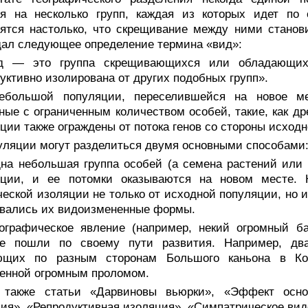
ся на несколько групп, каждая из которых идет по
ятся настолько, что скрещивание между ними станов
ал следующее определение термина «вид»:
д — это группа скрещивающихся или обладающих 
уктивно изолирована от других подобных групп».
ебольшой популяции, переселившейся на новое ме
ные с ограниченным количеством особей, такие, как д
ции также ограждены от потока генов со стороны исход
уляции могут разделиться двумя основными способами
дна небольшая группа особей (а семена растений или 
яции, и ее потомки оказываются на новом месте. 
ческой изоляции не только от исходной популяции, но и
вались их видоизмененные формы.
еографическое явление (например, некий огромный ба
ые пошли по своему пути развития. Например, два
ющих по разным сторонам Большого каньона в Кол
енной огромным проломом.
 также статьи «Дарвиновы вьюрки», «Эффект основ
ия», «Репродуктивная изоляция», «Симпатрическое ви