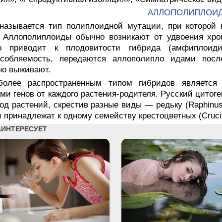
АЛЛОПОЛИПЛОИ
 называется тип полиплоидной мутации, при которой
. Аллополиплоиды обычно возникают от удвоения хро
о приводит к плодовитости гибрида (амфиплоиди
особляемость, передаются аллополипло идами пос
но выживают.
более распространенным типом гибридов является 
ми генов от каждого растения-родителя. Русский цитоге
од растений, скрестив разные виды — редьку (Raphinus)
и принадлежат к одному семейству крестоцветных (Cruci