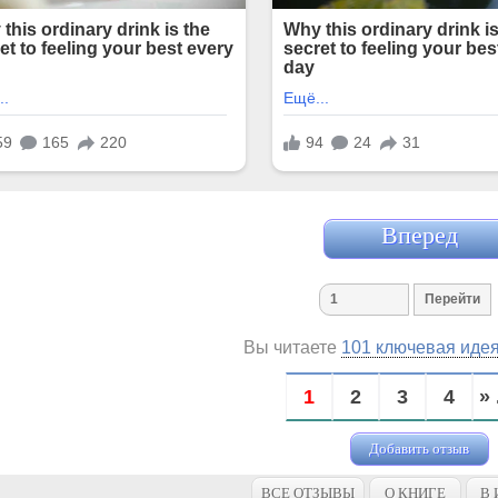
Вперед
Вы читаете
101 ключевая иде
1
2
3
4
» 
Добавить отзыв
ВСЕ ОТЗЫВЫ
О КНИГЕ
В 