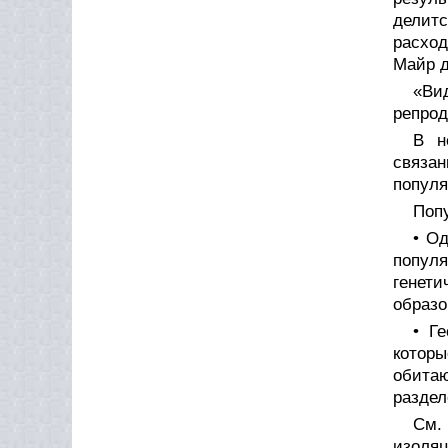
делит
расход
Майр д
«Ви
репрод
В н
связан
популя
Поп
• О
попул
генети
образо
• Г
котор
обита
раздел
См.
изоляц