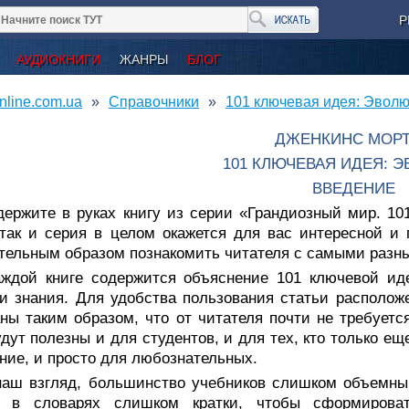
Р
АУДИОКНИГИ
ЖАНРЫ
БЛОГ
nline.com.ua
Справочники
101 ключевая идея: Эволю
ДЖЕНКИНС МОР
101 КЛЮЧЕВАЯ ИДЕЯ: 
ВВЕДЕНИЕ
держите в руках книгу из серии «Грандиозный мир. 10
 так и серия в целом окажется для вас интересной 
тельным образом познакомить читателя с самыми разн
аждой книге содержится объяснение 101 ключевой ид
и знания. Для удобства пользования статьи располож
ны таким образом, что от читателя почти не требуетс
дут полезны и для студентов, и для тех, кто только е
ние, и просто для любознательных.
наш взгляд, большинство учебников слишком объемны
и в словарях слишком кратки, чтобы сформирова