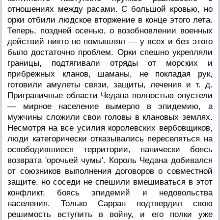
отношениях между расами. С большой кровью, но
орки отбили людское вторжение в конце этого лета.
Теперь, поздней осенью, о возобновлении военных
действий никто не помышлял — у всех и без этого
было достаточно проблем. Орки спешно укрепляли
границы, подтягивали отряды от морских и
прибрежных кланов, шаманы, не покладая рук,
готовили амулеты связи, защиты, лечения и т. д.
Приграничные области Чедана полностью опустели
— мирное население вымерло в эпидемию, а
мужчины сложили свои головы в клановых землях.
Несмотря на все усилия королевских вербовщиков,
люди категорически отказывались переселяться на
освободившиеся территории, панически боясь
возврата 'орочьей чумы'. Король Чедана добивался
от союзников выполнения договоров о совместной
защите, но соседи не спешили вмешиваться в этот
конфликт, боясь эпидемий и недовольства
населения. Только Сарран подтвердил свою
решимость вступить в войну, и его полки уже