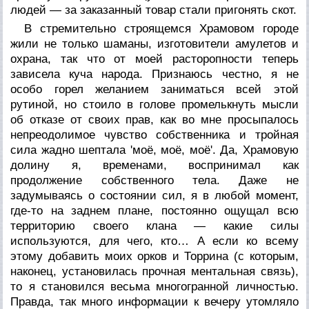
людей — за заказанный товар стали пригонять скот.
В стремительно строящемся Храмовом городе
жили не только шаманы, изготовители амулетов и
охрана, так что от моей расторопности теперь
зависела куча народа. Признаюсь честно, я не
особо горел желанием заниматься всей этой
рутиной, но стоило в голове промелькнуть мысли
об отказе от своих прав, как во мне просыпалось
непреодолимое чувство собственника и тройная
сила жадно шептала 'моё, моё, моё'. Да, Храмовую
долину я, временами, воспринимал как
продолжение собственного тела. Даже не
задумываясь о состоянии сил, я в любой момент,
где-то на заднем плане, постоянно ощущал всю
территорию своего клана — какие силы
используются, для чего, кто… А если ко всему
этому добавить моих орков и Торрина (с которым,
наконец, установилась прочная ментальная связь),
то я становился весьма многогранной личностью.
Правда, так много информации к вечеру утомляло