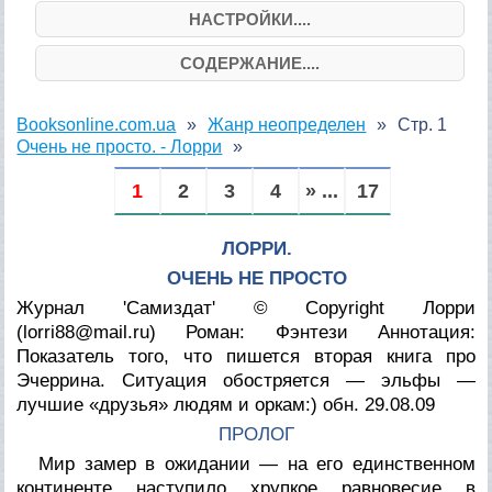
НАСТРОЙКИ....
СОДЕРЖАНИЕ....
Booksonline.com.ua
Жанр неопределен
Стр. 1
Очень не просто. - Лорри
1
2
3
4
» ...
17
ЛОРРИ.
ОЧЕНЬ НЕ ПРОСТО
Журнал 'Самиздат'
© Copyright Лорри
(
lorri88@mail.ru
)
Роман: Фэнтези
Аннотация:
Показатель того, что пишется вторая книга про
Эчеррина. Ситуация обостряется — эльфы —
лучшие «друзья» людям и оркам:) обн. 29.08.09
ПРОЛОГ
Мир замер в ожидании — на его единственном
континенте наступило хрупкое равновесие в