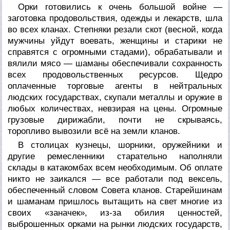
Орки готовились к очень большой войне —
заготовка продовольствия, одежды и лекарств, шла
во всех кланах. Степняки резали скот (весной, когда
мужчины уйдут воевать, женщины и старики не
справятся с огромными стадами), обрабатывали и
вялили мясо — шаманы обеспечивали сохранность
всех продовольственных ресурсов. Щедро
оплаченные торговые агенты в нейтральных
людских государствах, скупали металлы и оружие в
любых количествах, невзирая на цены. Огромные
грузовые дирижабли, почти не скрываясь,
торопливо вывозили всё на земли кланов.
В столицах кузнецы, шорники, оружейники и
другие ремесленники старательно наполняли
склады в катакомбах всем необходимым. Об оплате
никто не заикался — все работали под вексель,
обеспеченный словом Совета кланов. Старейшинам
и шаманам пришлось вытащить на свет многие из
своих «заначек», из-за обилия ценностей,
выброшенных орками на рынки людских государств,