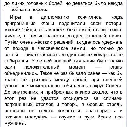
до диких головных болей, но деваться было некуда
— война на пороге.
Игры в дипломатию кончились, когда
приграничные кланы подсчитали свои потери,
многие бойцы, оставшиеся без семей, стали точить
мачете, с целью нанести людям ответный визит.
Путём очень жёстких решений их удалось удержать
от похода в человеческие земли, но только до
весны — никто забывать людишкам их коварство не
собирался. У летней военной кампании был только
один положительный момент — кланы
объединились. Такое не раз бывало ранее — как бы
кланы не грызлись между собой, при внешней
угрозе все моментально собирались вокруг Совета.
До внутренних и прибрежных кланов дошло, что в
этот раз не удастся отсидеться за спинами
пограничных отрядов и теперь, в боевые отряды
вставали не только холостяки, авантюристы и
горячая молодёжь — оружие в руки брали все
мужчины.