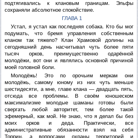
подтягивались к клановым границам. Эльфы
сохраняли абсолютное спокойствие.
ГЛАВА 1
Устал, я устал как последняя собака. Кто бы мог
подумать, что бремя управления собственным
кланом так тяжело? Клан Храмовой долины на
сегодняшний день насчитывал чуть более пяти
тысяч орков, преимущественно одарённой
молодёжи, вот они и являлись основной причиной
моей головной боли.
Молодёжь! Это по орочьим меркам они
молодёжь, самому юному из них чуть меньше
шестидесяти, а мне, главе клана — двадцать пять,
отсюда все проблемы. В своём юношеском
максимализме молодые шаманы готовы были
свергать любой авторитет, тем более такой
эфемерный, как мой. Не знаю, что я делал бы без
моих орков и деда. Практически, все
административные обязанности взял на себя
Торрин, а вопросами охраны территорий и