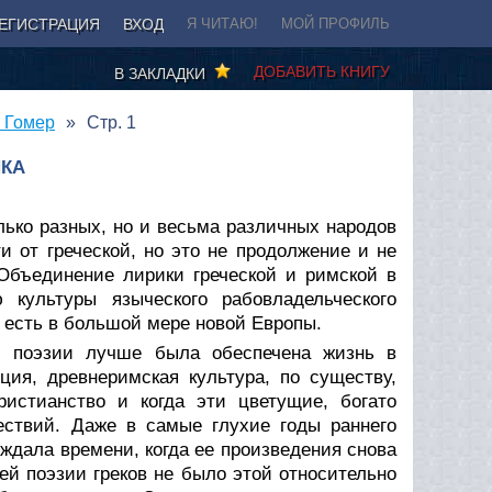
ЕГИСТРАЦИЯ
ВХОД
Я ЧИТАЮ!
МОЙ ПРОФИЛЬ
ДОБАВИТЬ КНИГУ
В ЗАКЛАДКИ
- Гомер
Стр. 1
ИКА
лько разных, но и весьма различных народов
 от греческой, но это не продолжение и не
 Объединение лирики греческой и римской в
 культуры языческого рабовладельческого
 есть в большой мере новой Европы.
й поэзии лучше была обеспечена жизнь в
ция, древнеримская культура, по существу,
христианство и когда эти цветущие, богато
ествий. Даже в самые глухие годы раннего
 ждала времени, когда ее произведения снова
й поэзии греков не было этой относительно