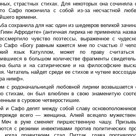
ных, страстных стихах. Для некоторых она сочиняла
что Сафо покончила с собой из-за несчастной лю
йшего времени.
ьба сохранила для нас один из шедевров великой зачи
«Гимн Афродите» (античная лирика не применяла назва
бессмертило чувство поэтессы, выраженное с чудесн
 Сафо «Богу равным кажется мне по счастью // чело
ский язык Катуллом, может по праву считаться
ившиеся в большом количестве фрагменты свидетельс
бна была и на сатирические и на философские выска
я. Читатель найдет среди ее стихов и чуткие воссозда
ра нимф».
ом с родоначальницей любовной лирики возвышается е
о стихам, он был влюблен в свою знаменитую соотеч
енным в суровое четверостишие.
ей и Сафо делят между собой славу основоположников
прежде всего — женщина. Алкей всецело мужествен
. Меч в руке сменяет пиршественную чашу. Призывы
ются с резкими инвективами против политических пр
н, когда правителем стал Питтак, глава противоп