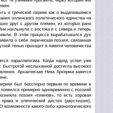
 вот те узенькие просветы, через которые мы
емен.
рить о греческой лирике как о выделившемся
ания эллинского политического единства на
ших друг с другом племен, из которых рано
ни нахлынули с востока и с севера и теперь
 земли. В этом процессе вырабатывался дух
явила о себе лирическая поэзия, связанная
тной тенью проходит в памяти человечества
ется параллелизма. Когда народ успел уже
с быстротой неслыханной достигла высокого
овления. Архаическая Ника Архерма кажется
ени.
лирики был бесспорно первым по времени в
, появился примерно одновременно с поэзией
возникла поэзия «гимнов», то есть хоровая
 права и элегический дистих (двустишие),
 возможности какого-либо хронологического