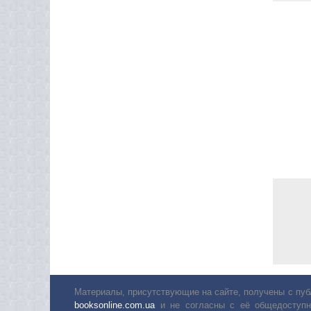
Материалы, присутствующие на сайте, получены с пуб
booksonline.com.ua
и не согласны с её общедоступн