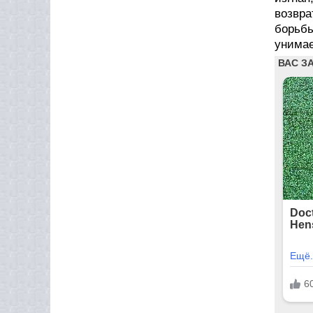
возвра
борьб
унимае