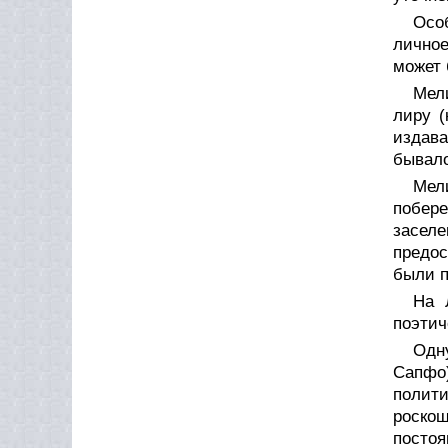
Осо
личное
может 
Мел
лиру (
издава
бывало
Мел
побер
засел
предос
были п
На 
поэтич
Одну
Сапфо)
полит
роскош
посто