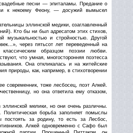
 свадебные песни — эпиталамы. Предание о
бви к некоему Феону, — досужий вымысел
нательницы эллинской медики, озаглавленный
ний). Кто бы ни был адресатом этих стихов,
ой музыкальностью и стройностью. Другой
век…», через пятьсот лет переведенный на
 классическим образцом поэзии любви.
твуют, что умная, многосторонняя поэтесса
зывания. Она откликалась и на житейские
ния природы, как, например, в стихотворении
е современник, тоже лесбосец, поэт Алкей.
ественницу, но она ответила ему отказом,
 эллинской мелики, но они очень различны.
. Политическая борьба заполняет помыслы
 постоять за родину, то есть за Лесбос,
отивников. Алкей одновременно с Сафо был
оложной партии. Прощенный Питтаком, он