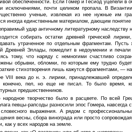
ивой обеспеченности. Если Гомер и Гесиод уцелели в о
и исключениями, почти целиком пропала. В Византии
ущественно ученые, извлекая из нее нужные им гр
ся иногда единственным материалом, дающим понятие 
оправимый удар античному литературному наследству н
ходится собирать остатки древней греческой лирики,
давать утраченное по отдельным фрагментам. Пусть 
й Древней Эллады, помедлит в недоумении и печали 
яясь тому, что наряду с немногими счастливо сохр
жены обрывки, обломки, по которым ему трудно будет
раткие стихотворения лишь кажутся фрагментами, — на
ее VIII века до н. э. лирики, принадлежавшей опреде
, конечно, пел, но еще не писал. То было время, к
турных предшественников.
о народное творчество было в расцвете. По всей Гре
лага певцы-рапсоды разносили эпос Гомера, навсегда 
 словесного выражения. А рядом с профессиональн
щения весны, сбора винограда или просто сопровождая
и, как у всех народов на земле.