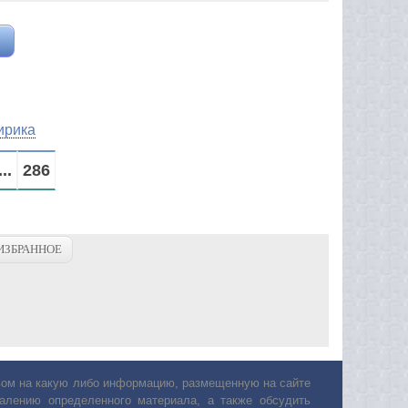
ирика
...
286
ИЗБРАННОЕ
авом на какую либо информацию, размещенную на сайте
лению определенного материала, а также обсудить