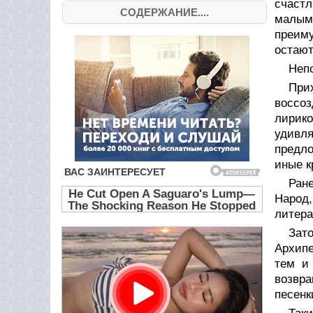
счастл
СОДЕРЖАНИЕ....
малым
преим
остают
Неп
При
воссоз
лирико
удивл
предло
иные к
Ран
Народ
литера
Зат
Архипе
тем и
возвра
песенк