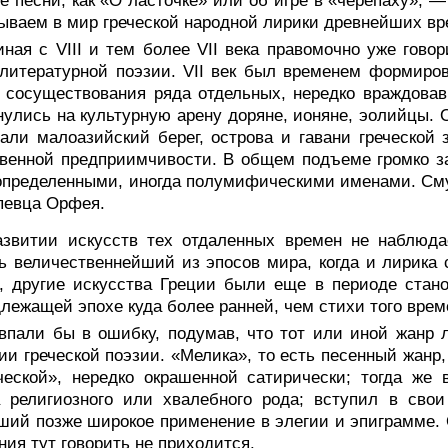
е песни, как «О ласточке» или об игре в «черепаху», —
ываем в мир греческой народной лирики древнейших вр
ная с VIII и тем более VII века правомочно уже гово
литературной поэзии. VII век был временем формиров
 сосуществования ряда отдельных, нередко враждовав
улись на культурную арену доряне, ионяне, эолийцы. О
али малоазийский берег, острова и гавани греческой
венной предприимчивости. В общем подъеме громко за
определенными, иногда полумифическими именами. Сму
певца Орфея.
азвитии искусств тех отдаленных времен не наблюда
ь величественнейший из эпосов мира, когда и лирика 
, другие искусства Греции были еще в периоде стан
лежащей эпохе куда более ранней, чем стихи того врем
впали бы в ошибку, подумав, что тот или иной жанр 
ии греческой поэзии. «Мелика», то есть песенный жанр
еской», нередко окрашенной сатирически; тогда же 
 религиозного или хвалебного рода; вступил в свои
ий позже широкое применение в элегии и эпиграмме. О
ния тут говорить не приходится.