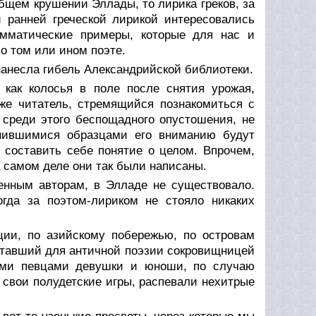
бщем крушении Эллады, то лирика греков, за
 ранней греческой лирикой интересовались
амматические примеры, которые для нас и
о том или ином поэте.
анесла гибель Александрийской библиотеки.
 как колосья в поле после снятия урожая,
же читатель, стремящийся познакомиться с
среди этого беспощадного опустошения, не
анившимися образцами его вниманию будут
 составить себе понятие о целом. Впрочем,
 самом деле они так были написаны.
ленным авторам, в Элладе не существовало.
огда за поэтом-лириком не стояло никаких
ции, по азийскому побережью, по островам
ставший для античной поэзии сокровищницей
ыми певцами девушки и юноши, по случаю
 свои полудетские игры, распевали нехитрые