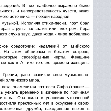
изведений. В них наиболее выражено было
чность и непосредственность чувств, какая
мого источника — поэзии народной.
 музыкой. Исполняя стихи-песни, поэт брал
ебирая струны пальцами или плектром. Лира
ого слуха звук, даже когда к лире добавлено
кое средоточие: недалекий от азийского
. На этом обширном и богатом острове,
екоторые своеобразные черты. Женщине
тем как в Аттике того же времени женщины
х Греции, рано возникли свои музыкально-
тей эллинского мира.
I века, знаменитая поэтесса Сафо (точнее —
сь уехать временно в изгнание по причинам
инства. Она жила в условиях утонченной
достигла преклонных лет в окружении своих
осторженная дружба, находившая выход в