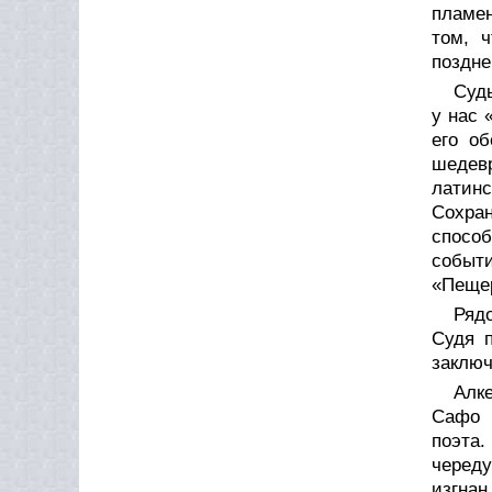
пламен
том, 
поздне
Суд
у нас 
его о
шедевр
латин
Сохран
спосо
событи
«Пеще
Ряд
Судя п
заключ
Алк
Сафо 
поэта
череду
изгна