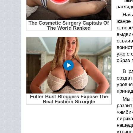
Таки
загляд
Начи
жанре 
основе
выдвин
осваив
воинст
уже с 
образ 
В р
создат
уровня
принад
Мы 
развит
«ямбич
лирика
нашедш
уточне