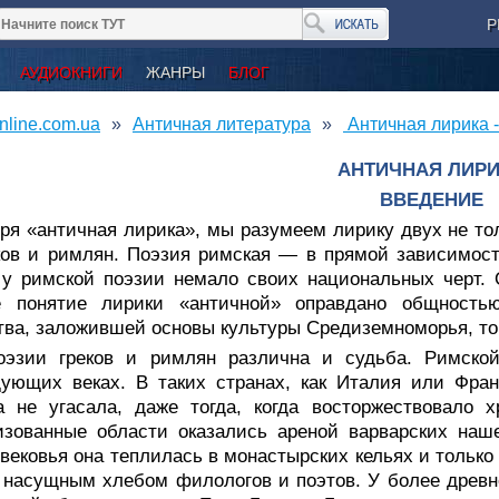
Р
АУДИОКНИГИ
ЖАНРЫ
БЛОГ
nline.com.ua
Античная литература
Античная лирика 
АНТИЧНАЯ ЛИР
ВВЕДЕНИЕ
ря «античная лирика», мы разумеем лирику двух не то
ов и римлян. Поэзия римская — в прямой зависимости
 у римской поэзии немало своих национальных черт.
е понятие лирики «античной» оправдано общностью
ва, заложившей основы культуры Средиземноморья, то
оэзии греков и римлян различна и судьба. Римско
ующих веках. В таких странах, как Италия или Фран
а не угасала, даже тогда, когда восторжествовало 
изованные области оказались ареной варварских наш
вековья она теплилась в монастырских кельях и только
 насущным хлебом филологов и поэтов. У более древне