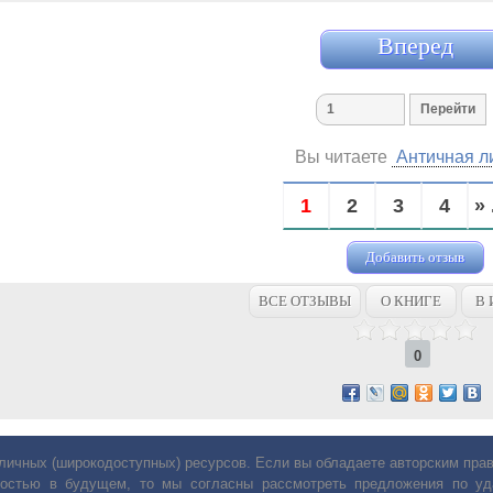
Вперед
Вы читаете
Античная л
1
2
3
4
» 
Добавить отзыв
ВСЕ ОТЗЫВЫ
О КНИГЕ
В 
0
личных (широкодоступных) ресурсов. Если вы обладаете авторским пр
остью в будущем, то мы согласны рассмотреть предложения по уда