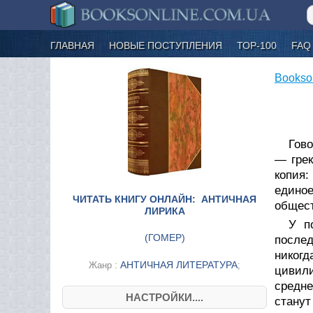
ГЛАВНАЯ
НОВЫЕ ПОСТУПЛЕНИЯ
ТОР-100
FAQ
Bookso
Гово
— грек
копия:
едино
ЧИТАТЬ КНИГУ ОНЛАЙН: АНТИЧНАЯ
общест
ЛИРИКА
У п
(
ГОМЕР
)
послед
никогд
АНТИЧНАЯ ЛИТЕРАТУРА
Жанр :
;
цивил
средне
НАСТРОЙКИ....
станут