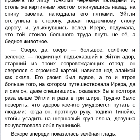
провела по лицу тонкими чёрными пальцами и,
столь же картинным жестом откинувшись назад, на
спину раомпа, наподдала его пятками. Эйтли
отступила в сторону, давая подземному слону
дорогу, и, улыбнувшись вслед Ирере, подумала,
что той стоило большого труда пнуть не её, а
бедное животное.
— Озеро, да, озеро — большое, солёное и
зелёное, — подмигнул подъехавший к Эйтли адор,
старший из троих сопровождающих отряд: он
сверялся с огромной картой, нависая над алайкой
как скала. Его раомп был вдвое, а то и втрое
больше того, на котором путешествовала Ирера, да
и сам он, даже спешившись, оказался бы в полтора
раза выше Эйтли и раза в три шире. Трудно было
поверить, что адоров кое-кто умудряется путать с
людьми: когда он, протянув руку, поднял Тинойю,
чтобы усадить на шершавый круп слона, девушка
почувствовала себя пушинкой.
Вскоре впереди показалась зелёная гладь.