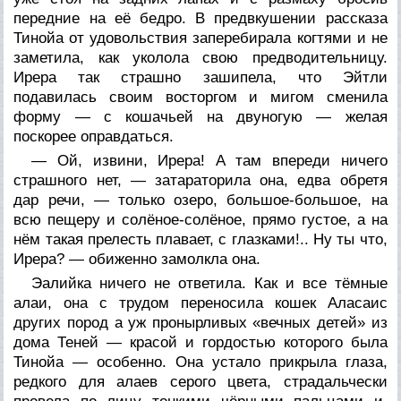
передние на её бедро. В предвкушении рассказа
Тинойа от удовольствия заперебирала когтями и не
заметила, как уколола свою предводительницу.
Ирера так страшно зашипела, что Эйтли
подавилась своим восторгом и мигом сменила
форму — с кошачьей на двуногую — желая
поскорее оправдаться.
— Ой, извини, Ирера! А там впереди ничего
страшного нет, — затараторила она, едва обретя
дар речи, — только озеро, большое-большое, на
всю пещеру и солёное-солёное, прямо густое, а на
нём такая прелесть плавает, с глазками!.. Ну ты что,
Ирера? — обиженно замолкла она.
Эалийка ничего не ответила. Как и все тёмные
алаи, она с трудом переносила кошек Аласаис
других пород а уж пронырливых «вечных детей» из
дома Теней — красой и гордостью которого была
Тинойа — особенно. Она устало прикрыла глаза,
редкого для алаев серого цвета, страдальчески