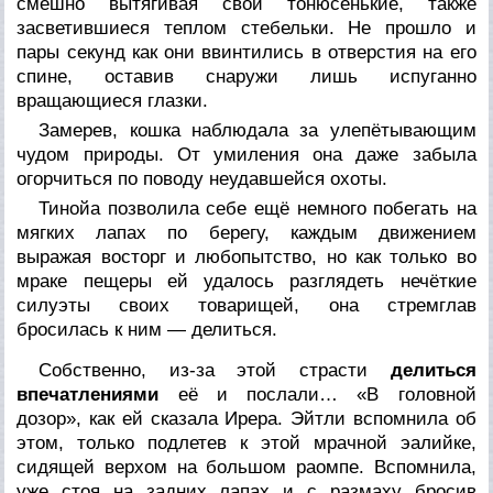
смешно вытягивая свои тонюсенькие, также
засветившиеся теплом стебельки. Не прошло и
пары секунд как они ввинтились в отверстия на его
спине, оставив снаружи лишь испуганно
вращающиеся глазки.
Замерев, кошка наблюдала за улепётывающим
чудом природы. От умиления она даже забыла
огорчиться по поводу неудавшейся охоты.
Тинойа позволила себе ещё немного побегать на
мягких лапах по берегу, каждым движением
выражая восторг и любопытство, но как только во
мраке пещеры ей удалось разглядеть нечёткие
силуэты своих товарищей, она стремглав
бросилась к ним — делиться.
Собственно, из-за этой страсти
делиться
впечатлениями
её и послали… «В головной
дозор», как ей сказала Ирера. Эйтли вспомнила об
этом, только подлетев к этой мрачной эалийке,
сидящей верхом на большом раомпе. Вспомнила,
уже стоя на задних лапах и с размаху бросив