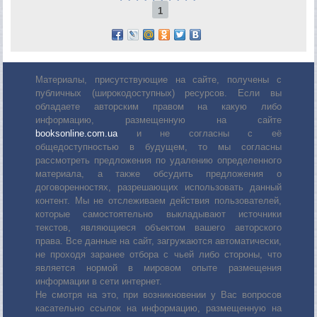
1
Материалы, присутствующие на сайте, получены с
публичных (широкодоступных) ресурсов. Если вы
обладаете авторским правом на какую либо
информацию, размещенную на сайте
booksonline.com.ua
и не согласны с её
общедоступностью в будущем, то мы согласны
рассмотреть предложения по удалению определенного
материала, а также обсудить предложения о
договоренностях, разрешающих использовать данный
контент. Мы не отслеживаем действия пользователей,
которые самостоятельно выкладывают источники
текстов, являющиеся объектом вашего авторского
права. Все данные на сайт, загружаются автоматически,
не проходя заранее отбора с чьей либо стороны, что
является нормой в мировом опыте размещения
информации в сети интернет.
Не смотря на это, при возникновении у Вас вопросов
касательно ссылок на информацию, размещенную на