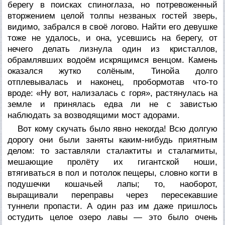
берегу в поисках спиноглаза, но потревоженный
вторжением целой толпы незваных гостей зверь,
видимо, забрался в своё логово. Найти его девушке
тоже не удалось, и она, усевшись на берегу, от
нечего делать лизнула один из кристаллов,
обрамлявших водоём искрящимся венцом. Камень
оказался жутко солёным, Тинойа долго
отплевывалась и наконец, пробормотав что-то
вроде: «Ну вот, нализалась с горя», растянулась на
земле и принялась едва ли не с завистью
наблюдать за возводящими мост адорами.
Вот кому скучать было явно некогда! Всю долгую
дорогу они были заняты каким-нибудь приятным
делом: то заставляли сталактиты и сталагмиты,
мешающие пролёту их гигантской ноши,
втягиваться в пол и потолок пещеры, словно когти в
подушечки кошачьей лапы; то, наоборот,
выращивали переправы через пересекавшие
туннели пропасти. А один раз им даже пришлось
остудить целое озеро лавы — это было очень