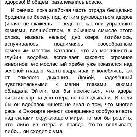
здорово! В общем, развлекались вовсю.
И сейчас, пока алайская часть отряда бесцельно
бродила по берегу, под чутким руководством адоров
(иначе не скажешь — ведь то, как они управляют
камнями, волшебством, в обычном смысле этого
слова, назвать нельзя) дно озера изгибалось,
вспучивалось, поднимаясь своеобразным
каменным мостом. Казалось, что из маслянистых
глубин водоёма всплывает какое-то огромное
животное: его мосластый хребет уже показался над
зелёной гладью, часто вздрагивая и колеблясь, как
от тяжелого дыхания. Любой, наделённый
чувствительными к магии глазами, какими
обладала Эйтли, мог бы поклясться, что адоры
никаких чар на дно озера не накладывали. И если
бы он вдобавок ничего не знал о том, что многие
расы в Энхиарге имеют совершенно особую власть
над силами окружающего мира, то мог бы решить,
что либо из озера и правда кто-то всплывает,
либо… он сходит с ума.