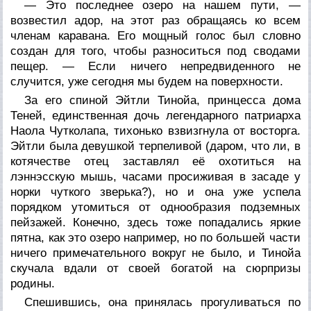
— Это последнее озеро на нашем пути, —
возвестил адор, на этот раз обращаясь ко всем
членам каравана. Его мощный голос был словно
создан для того, чтобы разноситься под сводами
пещер. — Если ничего непредвиденного не
случится, уже сегодня мы будем на поверхности.
За его спиной Эйтли Тинойа, принцесса дома
Теней, единственная дочь легендарного патриарха
Наола Чутколапа, тихонько взвизгнула от восторга.
Эйтли была девушкой терпеливой (даром, что ли, в
котячестве отец заставлял её охотиться на
лэннэсскую мышь, часами просиживая в засаде у
норки чуткого зверька?), но и она уже успела
порядком утомиться от однообразия подземных
пейзажей. Конечно, здесь тоже попадались яркие
пятна, как это озеро например, но по большей части
ничего примечательного вокруг не было, и Тинойа
скучала вдали от своей богатой на сюрпризы
родины.
Спешившись, она принялась прогуливаться по