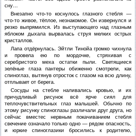
сну…
Внезапно что-то коснулось глазного стебля —
что-то живое, тёплое, незнакомое. Он извернулся и
резко выпрямился. Из выступающего над глазным
яблоком дыхала вырвалась струя мелких острых
кристаллов.
Лапа отдёрнулась. Эйтли Тинойа громко чихнула
и провела ею по мордочке, стряхивая с
серебристого меха остатки пыли. Светящиеся
зелёные глаза пантеры обиженно смотрели, как
спиноглаз, вытянув отросток с глазом на всю длину,
отплывает от берега.
Сосуды на стебле наливались кровью, и их
причудливый рисунок всё ярче сиял для
теплочувствительных глаз малышей. Обычно по
этому рисунку спиноглазы различали друг друга, но
сейчас вместес нервным покачиванием стебля
свечение означало только одно — рядом опасность,
и юркие спиноглазики бросились к родителю,