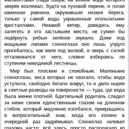
зверёк возлежал, будто на пуховой перине, и голая
каменная равнина, окружавшая низкие берега,
только у самой воды украшенные игольчатыми
кристаллами. Никакой ветер, доведись ему
залететь в это застывшее место, не сумел бы
подёрнуть рябью зелёное зеркало. Даже под
мощными лапами спиноглаза оно лишь упруго
прогибалось, как желе под вилкой, и зверь с силой
отталкивался от него, словно взбираясь по
ступеням невидимой лестницы.
Мир был плоским и спокойным. Маленькие
спиноглазы, веса которых не хватало, чтобы вода
уступила, свободно бегали вокруг, то и дело ныряя
в светлые разводы на поверхности — туда, где вода
была менее плотной. Бдительный родитель следил
за ними своим единственным глазом на длинном
стебле, который медленно изгибался, превращаясь
в вопросительный знак, когда его хозяин в
очередной раз задрёмывал. Спиноглаз «клевал
глазом» часто: всё здесь просто располагало ко