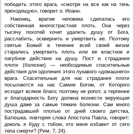
победить этого врага, «смотри на все как на тень
преходящую», говорит о. Иоанн.
Наконец, врагом человека сделалась его
собственная многострастная плоть. Она через
тысячу похотей хочет удалить душу от Бога,
расслабить, осквернить и умертвить ее. Поэтому
святые Божий в течение всей своей жизни
старались умертвить плоть или ее властное и
пагубное действие на душу. Пост и страдания
плоти (болезни) — необходимые спасительные
действия для одоления этого лукавого «домашнего»
врага. Спасительные для нас страдания плоти
посылаются на нас Самим Богом, от Которого
исходит всякое благо; поэтому не ропот, а терпение
и благодарность Богу должна вознести верующая
душа даже за самые тяжкие болезни. Сам много
пострадавший плотью от дней своего детства,
Батюшка, повторяя слова Апостола Павла, говорит:
доколь я буду с тобою,
кто меня избавит от сего
тела смерти?
(Рим. 7, 24).