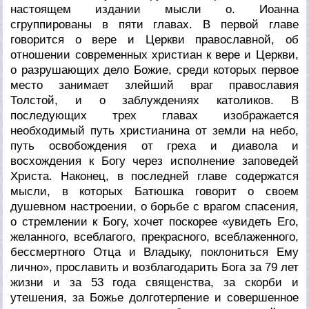
настоящем издании мысли о. Иоанна
сгруппированы в пяти главах. В первой главе
говорится о вере и Церкви православной, об
отношении современных христиан к вере и Церкви,
о разрушающих дело Божие, среди которых первое
место занимает злейший враг православия
Толстой, и о заблуждениях католиков. В
последующих трех главах изображается
необходимый путь христианина от земли на небо,
путь освобождения от греха и диавола и
восхождения к Богу через исполнение заповедей
Христа. Наконец, в последней главе содержатся
мысли, в которых Батюшка говорит о своем
душевном настроении, о борьбе с врагом спасения,
о стремлении к Богу, хочет поскорее «увидеть Его,
желанного, всеблагого, прекрасного, всеблаженного,
бессмертного Отца и Владыку, поклониться Ему
лично», прославить и возблагодарить Бога за 79 лет
жизни и за 53 года священства, за скорби и
утешения, за Божье долготерпение и совершенное