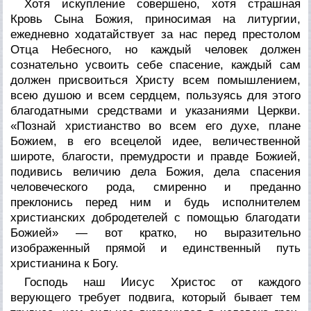
Хотя искупление совершено, хотя страшная
Кровь Сына Божия, приносимая на литургии,
ежедневно ходатайствует за нас перед престолом
Отца Небесного, но каждый человек должен
сознательно усвоить себе спасение, каждый сам
должен присвоиться Христу всем помышлением,
всею душою и всем сердцем, пользуясь для этого
благодатными средствами и указаниями Церкви.
«
Познай
христианство во всем его духе, плане
Божием, в его всецелой идее, величественной
широте, благости, премудрости и правде Божией,
подивись
величию дела Божия, дела спасения
человеческого рода,
смиренно и преданно
преклонись перед ним и
будь исполнителем
христианских добродетелей с помощью благодати
Божией» — вот кратко, но выразительно
изображенный прямой и единственный путь
христианина к Богу.
Господь наш Иисус Христос от каждого
верующего требует подвига, который бывает тем