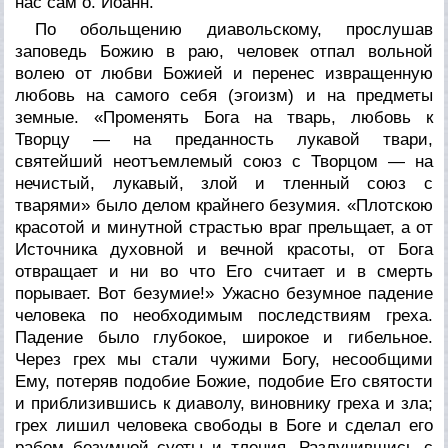
нас сам о. Иоанн.
По обольщению диавольскому, прослушав
заповедь Божию в раю, человек отпал вольной
волею от любви Божией и перенес извращенную
любовь на самого себя (эгоизм) и на предметы
земные. «Променять Бога на тварь, любовь к
Творцу — на преданность лукавой твари,
святейший неотъемлемый союз с Творцом — на
нечистый, лукавый, злой и тленный союз с
тварями» было делом крайнего
безумия
. «Плотскою
красотой и минутной страстью враг прельщает, а от
Источника духовной и вечной красоты, от Бога
отвращает и ни во что Его считает и в смерть
порывает. Вот безумие!» Ужасно безумное падение
человека по необходимым последствиям греха.
Падение было глубокое, широкое и гибельное.
Через грех мы стали чужими Богу, несообщими
Ему, потеряв подобие Божие, подобие Его святости
и приблизившись к диаволу, виновнику греха и зла;
грех лишил человека свободы в Боге и сделал его
рабом безумной суеты и тления. Разлучившись с