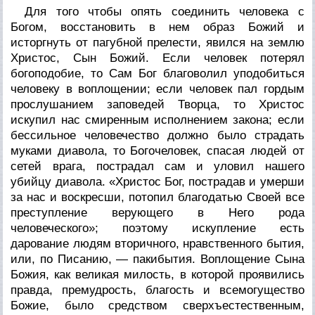
Для того чтобы опять соединить человека с
Богом, восстановить в нем образ Божий и
исторгнуть от пагубной прелести, явился на землю
Христос, Сын Божий. Если человек потерял
богоподобие, то Сам Бог благоволил уподобиться
человеку в воплощении; если человек пал гордым
прослушанием заповедей Творца, то Христос
искупил нас смиренным исполнением закона; если
бессильное человечество должно было страдать
муками диавола, то Богочеловек, спасая людей от
сетей врага, пострадал сам и уловил нашего
убийцу диавола. «Христос Бог, пострадав и умерши
за нас и воскресши, потопил благодатью Своей все
преступление верующего в Него рода
человеческого»; поэтому искупление есть
дарование людям вторичного,
нравственного
бытия,
или, по Писанию, —
пакибытия
. Воплощение Сына
Божия, как великая милость, в которой проявились
правда, премудрость, благость и всемогущество
Божие, было средством сверхъестественным,