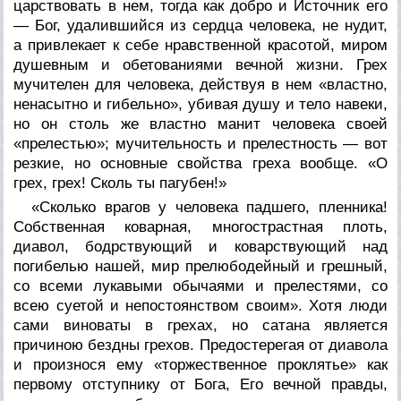
царствовать в нем, тогда как добро и Источник его
— Бог, удалившийся из сердца человека,
не нудит,
а привлекает к себе
нравственной красотой, миром
душевным и обетованиями вечной жизни. Грех
мучителен для человека, действуя в нем «властно,
ненасытно и гибельно», убивая душу и тело навеки,
но он столь же властно манит человека своей
«прелестью»;
мучительность и прелестность
— вот
резкие, но основные свойства греха вообще. «О
грех, грех! Сколь ты пагубен!»
«Сколько врагов у человека падшего, пленника!
Собственная коварная, многострастная
плоть,
диавол
, бодрствующий и коварствующий над
погибелью нашей,
мир
прелюбодейный и грешный,
со всеми лукавыми обычаями и прелестями, со
всею суетой и непостоянством своим». Хотя люди
сами виноваты в грехах, но сатана является
причиною бездны грехов. Предостерегая от диавола
и произнося ему «торжественное проклятье» как
первому отступнику от Бога, Его вечной правды,