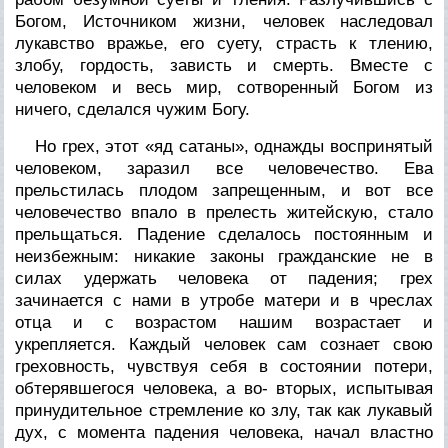
Богом, Источником жизни, человек наследовал
лукавство вражье, его суету, страсть к тлению,
злобу, гордость, зависть и смерть. Вместе с
человеком и весь мир, сотворенный Богом из
ничего, сделался чужим Богу.
Но грех, этот «яд сатаны», однажды воспринятый
человеком, заразил
все
человечество. Ева
прельстилась плодом запрещенным, и вот все
человечество впало в
прелесть
житейскую, стало
прельщаться. Падение сделалось постоянным и
неизбежным: никакие законы гражданские не в
силах удержать человека от падения; грех
зачинается с нами в утробе матери и в чреслах
отца и с возрастом нашим возрастает и
укрепляется. Каждый человек сам сознает свою
греховность, чувствуя себя в
состоянии потери
,
обтерявшегося человека, а во- вторых, испытывая
принудительное стремление ко злу
, так как лукавый
дух, с момента падения человека, начал властно