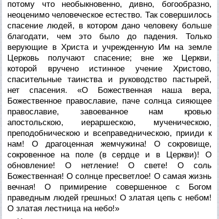
потому что необыкновенно, дивно, богообразно,
неоценимо человеческое естество. Так совершилось
спасение людей, в котором дано человеку больше
благодати, чем это было до падения. Только
верующие в Христа и учрежденную Им на земле
Церковь получают спасение; вне же Церкви,
которой вручено истинное учение Христово,
спасительные таинства и руководство пастырей,
нет спасения. «О Божественная наша вера,
Божественное православие, паче солнца сияющее
православие, завоеванное нам кровью
апостольскою, иераршескою, мученическою,
преподобническою и всеправедническою, прииди к
нам! О драгоценная жемчужина! О сокровище,
сокровенное на поле (в сердце и в Церкви)! О
обновление! О нетление! О свете! О соль
Божественная! О солнце пресветлое! О самая жизнь
вечная! О примирение совершенное с Богом
праведным людей грешных! О златая цепь с небом!
О златая лестница на небо!»