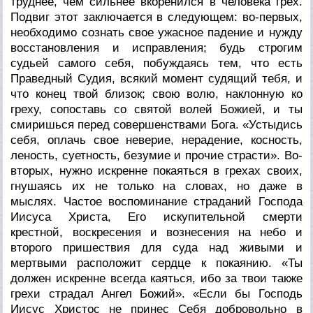
труднее, чем сильнее вкоренился в человека грех.
Подвиг этот заключается в следующем: во-первых,
необходимо сознать свое ужасное падение и нужду
восстановления и исправления; будь строгим
судьей самого себя, побуждаясь тем, что есть
Праведный Судия, всякий момент судящий тебя, и
что конец твой близок; свою волю, наклонную ко
греху, сопоставь со святой волей Божией, и ты
смиришься перед совершенствами Бога. «Устыдись
себя, оплачь свое неверие, нерадение, косность,
леность, суетность, безумие и прочие страсти». Во-
вторых, нужно искренне покаяться в грехах своих,
гнушаясь их не только на словах, но даже в
мыслях. Частое воспоминание страданий Господа
Иисуса Христа, Его искупительной смерти
крестной, воскресения и вознесения на небо и
второго пришествия для суда над живыми и
мертвыми расположит сердце к покаянию. «Ты
должен искренне всегда каяться, ибо за твои также
грехи страдал Ангел Божий». «Если бы Господь
Иисус Христос не принес Себя добровольно в