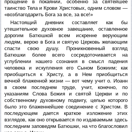
прощение в покаянии, особенно за святейшее
таинство Тела и Крови Христовых, одним словом —
«возблагодарить Бога за все, за все!»
Настоящий дневник составляет как бы
утешительное духовное завещание, оставленное
дорогим Батюшкой всем искренне верующим
людям, верою в Бога и святую Церковь желающим
спасти свою душу. Проникновенный взгляд
Батюшки более всего сосредоточивается на
углублении нашего сознания в смысл падения
человека и искупления его Сыном Божиим; как
приобщиться к Христу, а в Нем приобщиться
вечной блаженной жизни — вот чему учит о. Иоанн
в своем последнем труде, учит, конечно, по
указаниям Слова Божия и святой Церкви и по
собственному духовному подвигу, целью которого
было это блаженнейшее соединение с Христом. В
последующем дается краткое изложение этих
взглядов, как оно открывается по издаваемым здесь
последним заповедям Батюшки, на что благословил