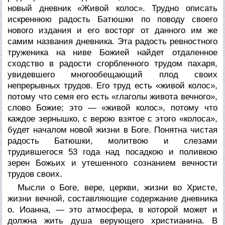
новый дневник «Живой колос». Трудно описать
искреннюю радость Батюшки по поводу своего
нового издания и его восторг от данного им же
самим названия дневника. Эта радость ревностного
труженика на ниве Божией найдет отдаленное
сходство в радости сгорбленного трудом пахаря,
увидевшего многообещающий плод своих
непрерывных трудов. Его труд есть «живой колос»,
потому что семя его есть «глаголы живота вечного»,
слово Божие; это — «живой колос», потому что
каждое зернышко, с верою взятое с этого «колоса»,
будет началом новой жизни в Боге. Понятна чистая
радость Батюшки, молитвою и слезами
трудившегося 53 года над посадкою и поливкою
зерен Божьих и утешенного сознанием вечности
трудов своих.
Мысли о Боге, вере, церкви, жизни во Христе,
жизни вечной, составляющие содержание дневника
о. Иоанна, — это атмосфера, в которой может и
должна жить душа верующего христианина. В