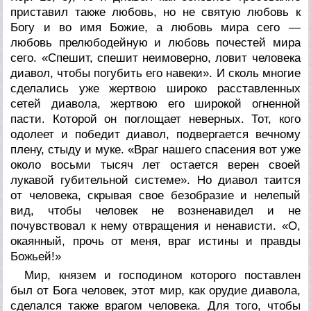
приставил также любовь, но не святую любовь к
Богу и во имя Божие, а любовь мира сего —
любовь
прелюбодейную
и
любовь почестей мира
сего
. «Спешит, спешит неимоверно, ловит человека
диавол, чтобы погубить его навеки». И сколь многие
сделались уже жертвою широко расставленных
сетей диавола, жертвою его широкой огненной
пасти. Которой он поглощает неверных. Тот, кого
одолеет и победит диавол, подвергается вечному
плену, стыду и муке. «Враг нашего спасения вот уже
около восьми тысяч лет остается верен своей
лукавой губительной системе». Но диавол таится
от человека, скрывая свое безобразие и нелепый
вид, чтобы человек не возненавидел и не
почувствовал к нему отвращения и ненависти. «О,
окаянный, прочь от меня, враг истины и правды
Божьей!»
Мир, князем и господином которого поставлен
был от Бога человек, этот мир, как орудие диавола,
сделался также врагом человека. Для того, чтобы