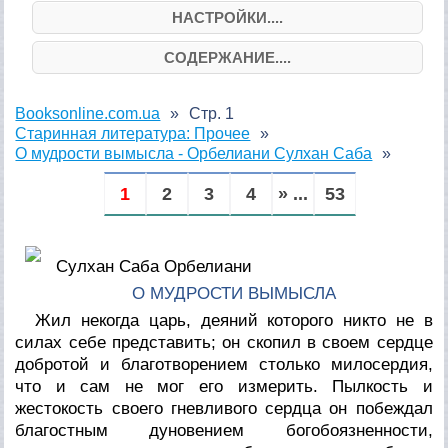
НАСТРОЙКИ....
СОДЕРЖАНИЕ....
Booksonline.com.ua
Стр. 1
Старинная литература: Прочее
О мудрости вымысла - Орбелиани Сулхан Саба
1
2
3
4
» ...
53
Сулхан Саба Орбелиани
О МУДРОСТИ ВЫМЫСЛА
Жил некогда царь, деяний которого никто не в
силах себе представить; он скопил в своем сердце
добротой и благотворением столько милосердия,
что и сам не мог его измерить. Пылкость и
жестокость своего гневливого сердца он побеждал
благостным дуновением богобоязненности,