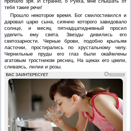
пропало зря. И странно, о Рукха, мне слышать от
тебя такие речи!
Прошло некоторое время. Бог смилостивился и
даровал царю сына, сиянию которого завидовало
солнце, и месяц пятнадцатидневный просил
уделить ему света. Звезды дивились его
светозарности. Черные брови, подобно крыльям
ласточки, простирались по хрустальному челу.
Чернильные пруды его глаз были окаймлены
агатовым тростником ресниц. На щеках его цвели,
сливаясь, лилии и розы.