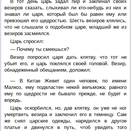
В тот день царь задал пир и заклинал своих
везиров сказать, слыхивал ли кто-нибудь из них и
знавал ли царя, который был бы равен ему или
превзошел его щедростью. Шесть везиров клялись,
что не слышали о подобном царе, младший же из
везиров засмеялся.
Царь спросил:
— Почему ты смеешься?
Везир попросил царя дать клятву, что тот не
убьет его, и царь поклялся своей головой. Везир,
обнадеженный обещанием, доложил:
— В Китае Живет один человек, по имени
Малкоз, ему подвластен некий вельможа; равного
ему по щедрости не бывало прежде, не будет и
впредь.
Царь оскорбился, но, дав клятву, он уже не ног
умертвить везира и заключил его в темницу. Сам
же снял царские одежды, нарядился в другое
платье и двинулся в путь, чтоб увидеть того