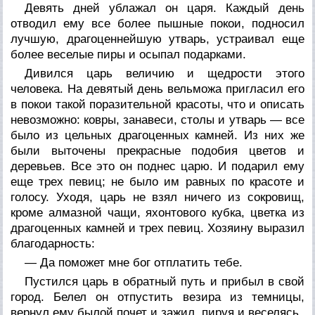
Девять дней ублажал он царя. Каждый день
отводил ему все более пышные покои, подносил
лучшую, драгоценнейшую утварь, устраивал еще
более веселые пиры и осыпал подарками.
Дивился царь величию и щедрости этого
человека. На девятый день вельможа пригласил его
в покои такой поразительной красоты, что и описать
невозможно: ковры, занавеси, столы и утварь — все
было из цельных драгоценных камней. Из них же
были выточены прекрасные подобия цветов и
деревьев. Все это он поднес царю. И подарил ему
еще трех певиц; не было им равных по красоте и
голосу. Уходя, царь не взял ничего из сокровищ,
кроме алмазной чащи, яхонтового кубка, цветка из
драгоценных камней и трех певиц. Хозяину выразил
благодарность:
— Да поможет мне бог отплатить тебе.
Пустился царь в обратный путь и прибыл в свой
город. Белел он отпустить везира из темницы,
вернул ему былой почет и зажил, пируя и веселясь.