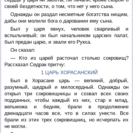
своей бездетности, о том, что нет у него сына.
Однажды он раздал несметные богатства нищим,
дабы они молили бога о даровании ему сына.
Был у царя евнух, человек сварливый и
вспыльчивый; он был начальником царских палат,
был предан царю, и звали его Рукха.
Он сказал:
— Кто из царей расточал столько сокровищ?
Рассказал Седрак притчу:
1 ЦАРЬ XOPAСАНСКИЙ
Был в Хорасане царь — великий, добрый,
разумный, щедрый и милосердный. Однажды он
открыл три сокровищницы и созвал всех своих
подданных, чтобы каждый из них, стар и млад,
вельможа и бедняк, брали в продолжение
двенадцати часов все, что в силах унести. Все
брали из этих трех сокровищниц, но исчерпать их
не могли.