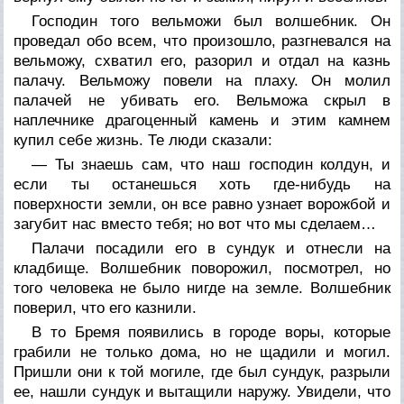
Господин того вельможи был волшебник. Он
проведал обо всем, что произошло, разгневался на
вельможу, схватил его, разорил и отдал на казнь
палачу. Вельможу повели на плаху. Он молил
палачей не убивать его. Вельможа скрыл в
наплечнике драгоценный камень и этим камнем
купил себе жизнь. Те люди сказали:
— Ты знаешь сам, что наш господин колдун, и
если ты останешься хоть где-нибудь на
поверхности земли, он все равно узнает ворожбой и
загубит нас вместо тебя; но вот что мы сделаем…
Палачи посадили его в сундук и отнесли на
кладбище. Волшебник поворожил, посмотрел, но
того человека не было нигде на земле. Волшебник
поверил, что его казнили.
В то Бремя появились в городе воры, которые
грабили не только дома, но не щадили и могил.
Пришли они к той могиле, где был сундук, разрыли
ее, нашли сундук и вытащили наружу. Увидели, что