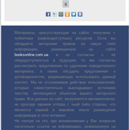
0
Материалы, присутствующие на сайте, получены с
публичных (широкодоступных) ресурсов. Если вы
обладаете авторским правом на какую либо
информацию, размещенную на сайте
booksonline.com.ua
и не согласны с её
общедоступностью в будущем, то мы согласны
рассмотреть предложения по удалению определенного
материала, а также обсудить предложения о
договоренностях, разрешающих использовать данный
контент. Мы не отслеживаем действия пользователей,
которые самостоятельно выкладывают источники
текстов, являющиеся объектом вашего авторского
права. Все данные на сайт, загружаются автоматически,
не проходя заранее отбора с чьей либо стороны, что
является нормой в мировом опыте размещения
информации в сети интернет.
Не смотря на это, при возникновении у Вас вопросов
касательно ссылок на информацию, размещенную на