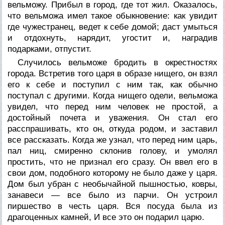
вельможу. Прибыл в город, где тот жил. Оказалось,
что вельможа имел такое обыкновение: как увидит
где чужестранец, ведет к себе домой; даст умыться
и отдохнуть, нарядит, угостит и, наградив
подарками, отпустит.
Случилось вельможе бродить в окрестностях
города. Встретив того царя в образе нищего, он взял
его к себе и поступил с ним так, как обычно
поступал с другими. Когда нищего одели, вельможа
увидел, что перед ним человек не простой, а
достойный почета и уважения. Он стал его
расспрашивать, кто он, откуда родом, и заставил
все рассказать. Когда же узнал, что перед ним царь,
пал ниц, смиренно склонив голову, и умолял
простить, что не признал его сразу. Он ввел его в
свои дом, подобного которому не было даже у царя.
Дом был убран с необычайной пышностью, ковры,
занавеси — все было из парчи. Он устроил
пиршество в честь царя. Вся посуда была из
драгоценных камней, И все это он подарил царю.