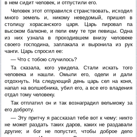
в нем сидит человек, и отпустили его.
Человек этот отправился странствовать, исходил
много земель и, никому неведомый, пришел в
столицу хорасанского царя. Царь пировал па
высоком балконе, и пели ему те три певицы. Одна
из них узнала в проходившем внизу человеке
своего господина, заплакала и выронила из рук
чанги. Царь спросил ее:
— Что с тобою случилось?
Та сказала, кого увидела. Стали искать того
человека и нашли. Омыли его, одели и дали
отдохнуть. На следующий день царь сел на коня,
напал на волшебника, убил его, а все его владения
отдал тому человеку.
Так отплатил он и так вознаградил вельможу за
его доброту.
— Эту притчу я рассказал тебе вот к чему: никто
не может раздать таких даров, каких не раздавали
другие; и бог не попустит, чтобы доброе дело