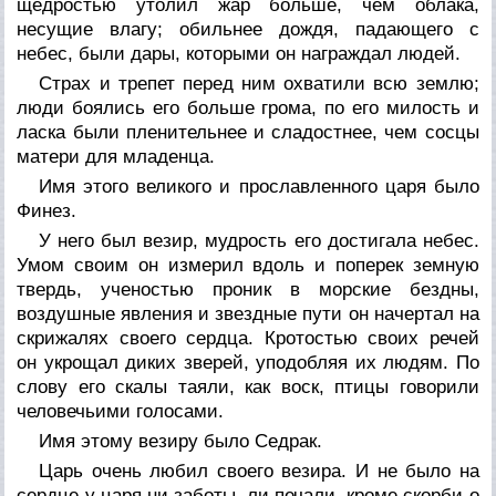
щедростью утолил жар больше, чем облака,
несущие влагу; обильнее дождя, падающего с
небес, были дары, которыми он награждал людей.
Страх и трепет перед ним охватили всю землю;
люди боялись его больше грома, по его милость и
ласка были пленительнее и сладостнее, чем сосцы
матери для младенца.
Имя этого великого и прославленного царя было
Финез.
У него был везир, мудрость его достигала небес.
Умом своим он измерил вдоль и поперек земную
твердь, ученостью проник в морские бездны,
воздушные явления и звездные пути он начертал на
скрижалях своего сердца. Кротостью своих речей
он укрощал диких зверей, уподобляя их людям. По
слову его скалы таяли, как воск, птицы говорили
человечьими голосами.
Имя этому везиру было Седрак.
Царь очень любил своего везира. И не было на
сердце у царя ни заботы, ли печали, кроме скорби о