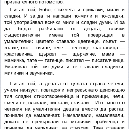
признателното потомство.
Писал той, Бобо, стихчета и приказки, мили и
сладки. И за да ги направи по-мили и по-сладки,
той употребявал всички мили и сладки думи. И за
да бъдат разбирани от децата, всички
съществителни имена той превръщал в
умалителни: цветето ставало цветенце, лъвът —
лъвче, око — очице, теле — теленце, краставица —
краставичка, щъркел — щъркелче, мама —
мамичка, тате — татенце, писател — писателченце.
Умалявал той тия думи и те ставали сладички,
милички и звучнички.
Писал той, а децата от цялата страна четели,
учили наизуст, повтаряли непрекъснато денонощно
тия сладки стихотворенийца и приказчици, чели,
смели се, плакали, пискали, скачали… И от многото
четения на умалителни децата вместо да растат,
почнали да намаля-ват. Намалявали, намалявали,
докато се превърнали на мънички врабченца и
почнали да чуруликат на стихове. Така станали