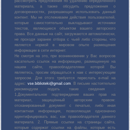
рассмотреть предложения по удалению определенного
материала, а также обсудить предложения о
договоренностях, разрешающих использовать данный
контент. Мы не отслеживаем действия пользователей,
которые самостоятельно выкладывают источники
текстов, являющиеся объектом вашего авторского
права. Все данные на сайт, загружаются автоматически,
не проходя заранее отбора с чьей либо стороны, что
является нормой в мировом опыте размещения
информации в сети интернет.
Не смотря на это, при возникновении у Вас вопросов
касательно ссылок на информацию, размещенную на
нашем сайте, правообладателями которой Вы
являетесь, просим обращаться к нам с интересующим
запросом. Для этого требуется переслать е-mail на
адрес:
vse.biblioteki@gmail.com
. В письме настоятельно
рекомендуем подать такие сведения :
1.Документальное подтверждение ваших прав на
материал, защищённый авторским правом:
отсканированный документ с печатью, либо иная
контактная информация, позволяющая однозначно
идентифицировать вас, как правообладателя данного
материала. 2. Прямые ссылки на страницы сайта,
которые содержат ссылки на файлы, которые есть