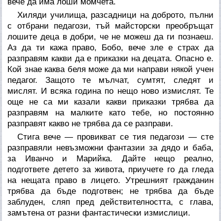
вече да има лоши момчета.
Хиляди училища, разсадници на доброто, пълни
с отбрани педагози, тъй майсторски преобръщат
лошите деца в добри, че не можеш да ги познаеш.
Аз да ти кажа право, Бобо, вече зле е страх да
разправям какви да е приказки на децата. Опасно е.
Кой знае каква беля може да ми направи някой учен
педагог. Защото те мълчат, сумтят, следят и
мислят. И всяка година по нещо ново измислят. Те
още не са ми казали какви приказки трябва да
разправям на малките като тебе, но постоянно
разправят какво не трябва да се разправи.
Стига вече — провикват се тия педагози — сте
разправяли невъзможни фантазии за дядо и баба,
за Иванчо и Марийка. Дайте нещо реално,
подгответе детето за живота, приучете го да гледа
на нещата право в лицето. Утрешният гражданин
трябва да бъде подготвен; не трябва да бъде
заблуден, сляп пред действителността, с глава,
замътена от разни фантастически измислици.