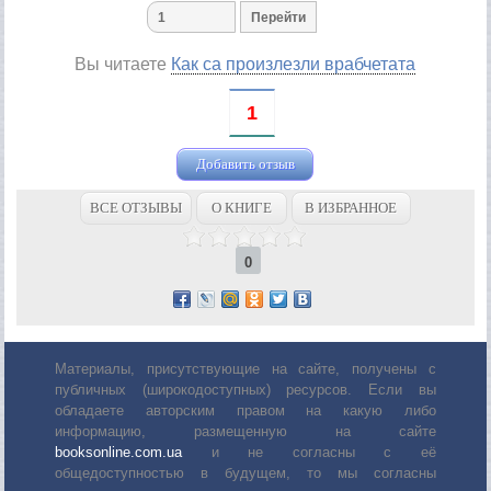
Вы читаете
Как са произлезли врабчетата
1
Добавить отзыв
ВСЕ ОТЗЫВЫ
О КНИГЕ
В ИЗБРАННОЕ
0
Материалы, присутствующие на сайте, получены с
публичных (широкодоступных) ресурсов. Если вы
обладаете авторским правом на какую либо
информацию, размещенную на сайте
booksonline.com.ua
и не согласны с её
общедоступностью в будущем, то мы согласны