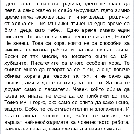
гдето кацат в нашата градина, гдето не знаят да
пеят, а само жално и слабо чуруликат, гдето зимно
време няма какво да ядат и ти им даваш трошички
от хляба си. Тия мънички птиченца едно време са
били деца като тебе… Едно време имало един
писател. Ти знаеш ли какво нещо е писател, Бобо?
Не знаеш. Това са хора, които не са способни за
никаква сериозна работа и затова пишат книги.
Всеки от тях мисли, че неговите книги са най-
хубавите. Писателите са много особени хора. Те
обичат много да говорят за себе си, а още повече
обичат хората да говорят за тях, н не само да
говорят, ами и да се възхищават от тях. Затова те
дружат само с ласкатели. Човек, който обича да
казва истината, не може да се приближи до тях.
Тежко му н горко, ако само се опита да каже нещо,
защото, Бобо, те са отмъстителни и злопаметни. И
когато лишат книгите си, Бобо, те мислят, че
вършат най-необходимата за човечеството работа,
най-възвишената, най-полезната и най-голямата.