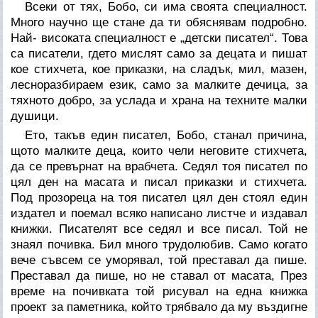
Всеки от тях, Бобо, си има своята специалност.
Много научно ще стане да ти обяснявам подробно.
Най- високата специалност е „детски писател“. Това
са писатели, гдето мислят само за децата и пишат
кое стихчета, кое приказки, на сладък, мил, мазен,
лесноразбираем език, само за малките дечица, за
тяхното добро, за услада и храна на техните малки
душици.
Ето, такъв един писател, Бобо, станал причина,
щото малките деца, които чели неговите стихчета,
да се превърнат на врабчета. Седял тоя писател по
цял ден на масата и писал приказки и стихчета.
Под прозореца на тоя писател цял ден стоял един
издател и поемал всяко написано листче и издавал
книжки. Писателят все седял и все писал. Той не
знаял почивка. Бил много трудолюбив. Само когато
вече съвсем се уморявал, той преставал да пише.
Преставал да пише, но не ставал от масата, През
време на почивката той рисувал на една книжка
проект за паметника, който трябвало да му въздигне