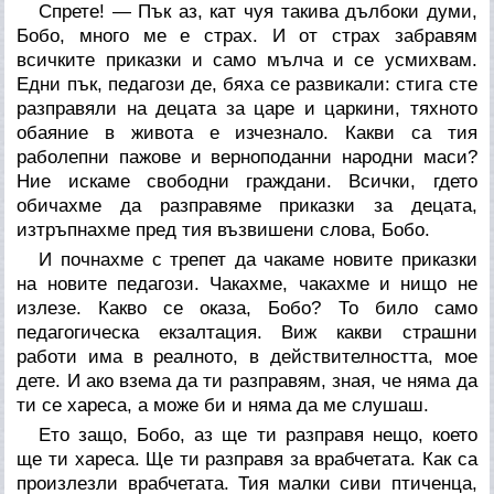
Спрете! — Пък аз, кат чуя такива дълбоки думи,
Бобо, много ме е страх. И от страх забравям
всичките приказки и само мълча и се усмихвам.
Едни пък, педагози де, бяха се развикали: стига сте
разправяли на децата за царе и царкини, тяхното
обаяние в живота е изчезнало. Какви са тия
раболепни пажове и верноподанни народни маси?
Ние искаме свободни граждани. Всички, гдето
обичахме да разправяме приказки за децата,
изтръпнахме пред тия възвишени слова, Бобо.
И почнахме с трепет да чакаме новите приказки
на новите педагози. Чакахме, чакахме и нищо не
излезе. Какво се оказа, Бобо? То било само
педагогическа екзалтация. Виж какви страшни
работи има в реалното, в действителността, мое
дете. И ако взема да ти разправям, зная, че няма да
ти се хареса, а може би и няма да ме слушаш.
Ето защо, Бобо, аз ще ти разправя нещо, което
ще ти хареса. Ще ти разправя за врабчетата. Как са
произлезли врабчетата. Тия малки сиви птиченца,