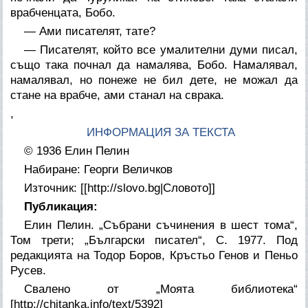
врабченцата, Бобо.
— Ами писателят, тате?
— Писателят, който все умалителни думи писал,
също така почнал да намалява, Бобо. Намалявал,
намалявал, но понеже не бил дете, не можал да
стане на врабче, ами станал на сврака.
,
ИНФОРМАЦИЯ ЗА ТЕКСТА
© 1936 Елин Пелин
Набиране: Георги Величков
Източник: [[http://slovo.bg|Словото]]
Публикация:
Елин Пелин. „Събрани съчинения в шест тома“,
Том трети; „Български писател“, С. 1977. Под
редакцията на Тодор Боров, Кръстьо Генов и Пеньо
Русев.
Свалено от „Моята библиотека“
[http://chitanka.info/text/5392]