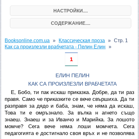
НАСТРОЙКИ....
СОДЕРЖАНИЕ....
Booksonline.com.ua
Классическая проза
Стр. 1
Как са произлезли врабчетата - Пелин Елин
1
ЕЛИН ПЕЛИН
КАК СА ПРОИЗЛЕЗЛИ ВРАБЧЕТАТА
Е, Бобо, ти пак искаш приказка. Добре, да ти раз
правя. Само че приказките се вече свършиха. Да ти
разправя за дядо и баба, знам, че няма да искаш,
Това ти е омръзнало. За вълка н агнето също
знаеш. Знаеш и за Иванчо и Марийка. За лошото
момче? Сега вече няма лоши момчета. Сега
педагогията е достигнало своя връх и не позволява