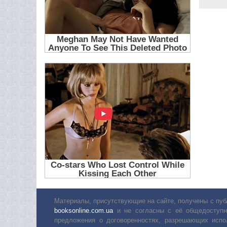
Материалы, присутствующие на сайте, получены с пуб
booksonline.com.ua
и не согласны с её общедоступн
предложения о договоренностях, разрешающих испо