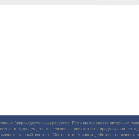
личных (широкодоступных) ресурсов. Если вы обладаете авторским пр
остью в будущем, то мы согласны рассмотреть предложения по уда
льзовать данный контент. Мы не отслеживаем действия пользовател