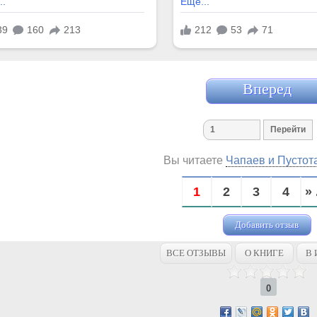
Вперед
Вы читаете
Чапаев и Пустота
1
2
3
4
» 
Добавить отзыв
ВСЕ ОТЗЫВЫ
О КНИГЕ
В 
0