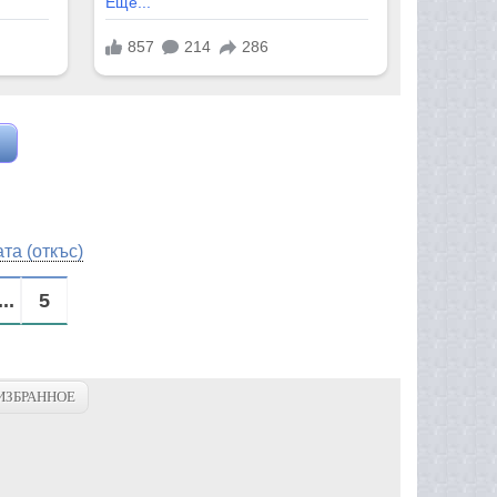
та (откъс)
...
5
ИЗБРАННОЕ