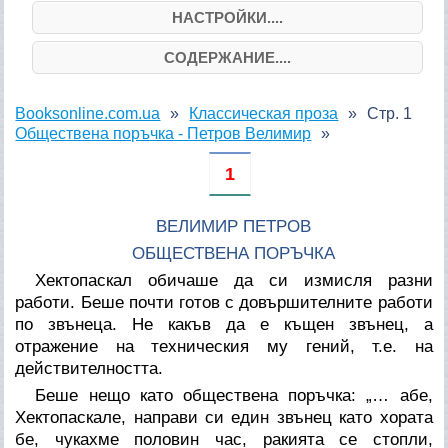
НАСТРОЙКИ....
СОДЕРЖАНИЕ....
Booksonline.com.ua
Классическая проза
Стр. 1
Обществена поръчка - Петров Велимир
1
ВЕЛИМИР ПЕТРОВ
ОБЩЕСТВЕНА ПОРЪЧКА
Хектопаскал обичаше да си измисля разни
работи. Беше почти готов с довършителните работи
по звънеца. Не какъв да е къщен звънец, а
отражение на техническия му гений, т.е. на
действителността.
Беше нещо като обществена поръчка: „… абе,
Хектопаскале, направи си един звънец като хората
бе, чукахме половин час, ракията се стопли,