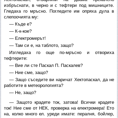
избръснати, в черно и с тефтери под мишниците.
Гледаха го мръсно. Погледите им опряха дула в
слепоочията му:
— Къде е?
— К-к-кое?
— Електромерът!
— Там си е, на таблото, защо?
Изгледаха го още по-мръсно и отвориха
тефтерите:
— Вие ли сте Паскал П. Паскалев?
— Ние сме, защо?
— Защо съседите ви наричат Хектопаскал, да не
работите в метеорологията?
— Не, защо?
— Защото крадете ток, затова! Всички крадете
ток! Ние сме от НЕК, проверка на електромера! Ето
на, колко много ел. уреди имате: пералня, бойлер,