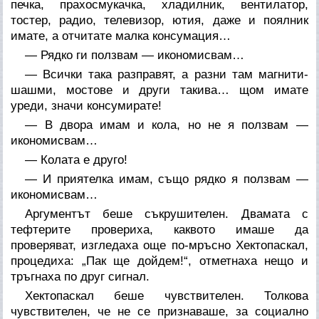
печка, прахосмукачка, хладилник, вентилатор,
тостер, радио, телевизор, ютия, даже и поялник
имате, а отчитате малка консумация…
— Рядко ги ползвам — икономисвам…
— Всички така разправят, а разни там магнити-
шашми, мостове и други такива… щом имате
уреди, значи консумирате!
— В двора имам и кола, но не я ползвам —
икономисвам…
— Колата е друго!
— И приятелка имам, също рядко я ползвам —
икономисвам…
Аргументът беше съкрушителен. Двамата с
тефтерите провериха, каквото имаше да
проверяват, изгледаха още по-мръсно Хектопаскал,
процедиха: „Пак ще дойдем!“, отметнаха нещо и
тръгнаха по друг сигнал.
Хектопаскал беше чувствителен. Толкова
чувствителен, че не се признаваше, за социално