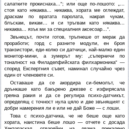
салатките прокиснаха…“; или още по-лошото: „…
стоя като някаква… никаква, хората ме оглеждат,
драскам по вратата паролата, накрая чукам,
блъскам, викам… и си тръгвам като някаква…
никаква… язък ми за специалния аксесоар…“.
Звънецът, почти готов, тръпнеше от мерак да
проработи; горд с разните модули, ен броя
транзистори, еди-колко си датчици, най-малко един
монитор-мини, а зумерът му: „съперничи по
тоналност на Филаделфийската филхармоника“ —
според Експертния съвет, наминал случайно чрез
един от членовете си.
Оставаше да се акордира си-бемолът, че
дрънкаше като бакърено джезве с изфирясала
греяна ракия и да се регулира психо-датчикът,
определящ с точност нула цяло и две звънящият с
добри намерения ли е или не дай Боже — с лоши.
Това с психо-датчика, че не беше още като
хората, наистина беше лошо — отчете с досада
Хектопаскал, отваряйки на двама прекалено