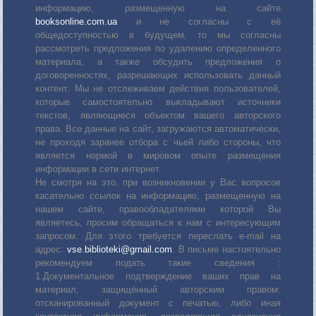
информацию, размещенную на сайте
booksonline.com.ua
и не согласны с её
общедоступностью в будущем, то мы согласны
рассмотреть предложения по удалению определенного
материала, а также обсудить предложения о
договоренностях, разрешающих использовать данный
контент. Мы не отслеживаем действия пользователей,
которые самостоятельно выкладывают источники
текстов, являющиеся объектом вашего авторского
права. Все данные на сайт, загружаются автоматически,
не проходя заранее отбора с чьей либо стороны, что
является нормой в мировом опыте размещения
информации в сети интернет.
Не смотря на это, при возникновении у Вас вопросов
касательно ссылок на информацию, размещенную на
нашем сайте, правообладателями которой Вы
являетесь, просим обращаться к нам с интересующим
запросом. Для этого требуется переслать е-mail на
адрес:
vse.biblioteki@gmail.com
. В письме настоятельно
рекомендуем подать такие сведения :
1.Документальное подтверждение ваших прав на
материал, защищённый авторским правом:
отсканированный документ с печатью, либо иная