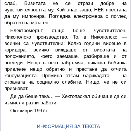
слаб. Визитата не се отрази добре на
чувствителността му. Кой знае защо, НЕК престана
да му импонира. Погледна електромера с поглед
обратен на мръсен.
Електромерът също беше чувствителен.
Никополско производство. То, в Никополско —
всички са чувствителни! Колко години висеше в
коридора, всичко виждаше от висотата на
положението, което заемаше, разбираше и от
погледи. Нещо в него забръмча, някаква бобинка
привлече нещо обратно и престана да отчита
консумацията. Премина отсам барикадата — на
страната на социално слабите. Нищо, че не си
признават.
Де да беше така… — Хектопаскал обичаше да си
измисля разни работи.
Октомври 1997 г.
,
ИНФОРМАЦИЯ ЗА ТЕКСТА