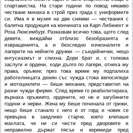
спартакистка. На стари години по повод някакво
честване минаха в строй през града с униформите
си. Има я в музея на две снимки — чествания с
балетна продукция на кончината на Карл Либкнехт и
Роза Люксембург. Разказвам всичко това, щото след
девети, виждайки отблизо безобразията и
извращенията, а и безследно изчезналите и
лагерите на нейните дружки — съидейнички, нещо
ентусиазмът и спихна. Дори брат и, с толкова
заслуги и ордени, ходи дълго по лагери, отнеха му
права, оръжие; през това време му подпалиха
работилницата дюкян със чужда стока велосипеди
и мотоциклети — беше механик, представител на
разни чужди фирми. След време го реабилитираха,
върнаха оръжието, ордените, но не и загубените
години и нерви. Жена му беше починала от грижи,
нещо беше станало с него и от горд и човек се
превърна в заядливо старче, което клепаше
махлата, че ни си чисти пред дворовете и
неправилно държат пясък и керемиди пред