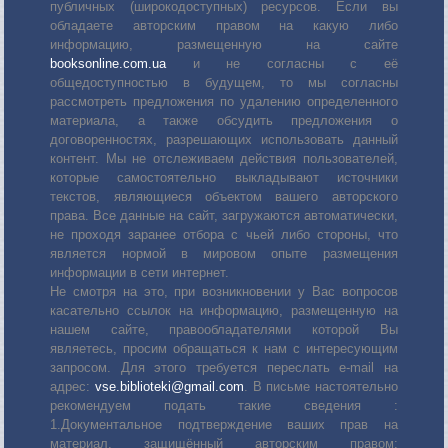
публичных (широкодоступных) ресурсов. Если вы
обладаете авторским правом на какую либо
информацию, размещенную на сайте
booksonline.com.ua
и не согласны с её
общедоступностью в будущем, то мы согласны
рассмотреть предложения по удалению определенного
материала, а также обсудить предложения о
договоренностях, разрешающих использовать данный
контент. Мы не отслеживаем действия пользователей,
которые самостоятельно выкладывают источники
текстов, являющиеся объектом вашего авторского
права. Все данные на сайт, загружаются автоматически,
не проходя заранее отбора с чьей либо стороны, что
является нормой в мировом опыте размещения
информации в сети интернет.
Не смотря на это, при возникновении у Вас вопросов
касательно ссылок на информацию, размещенную на
нашем сайте, правообладателями которой Вы
являетесь, просим обращаться к нам с интересующим
запросом. Для этого требуется переслать е-mail на
адрес:
vse.biblioteki@gmail.com
. В письме настоятельно
рекомендуем подать такие сведения :
1.Документальное подтверждение ваших прав на
материал, защищённый авторским правом: