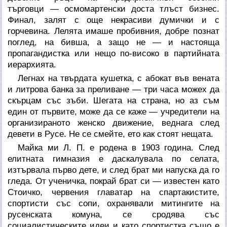
търговци — осмомартенски доста тлъст бизнес.
Финал, залят с още некрасиви думички и с
горчевина. Лелята имаше пробивния, добре познат
поглед, на бивша, а защо не — и настояща
пропагандистка или нещо по-високо в партийната
иерархията.
Легнах на твърдата кушетка, с абокат във вената
и литрова банка за преливане — три часа можех да
скърцам със зъби. Шегата на страна, но аз съм
един от първите, може да се каже — учредители на
организираното женско движение, веднага след
девети в Русе. Не се смейте, ето как стоят нещата.
Майка ми Л. П. е родена в 1903 година. След
елитната гимназия е даскалувала по селата,
изтървала първо дете, и след брат ми напуска да го
гледа. От ученичка, покрай брат си — известен като
Стоичко, червения главатар на спартакистите,
спортисти със сопи, охранявали митингите на
русенската комуна, се сродява със
социалистическите идеи и като спортистка също е