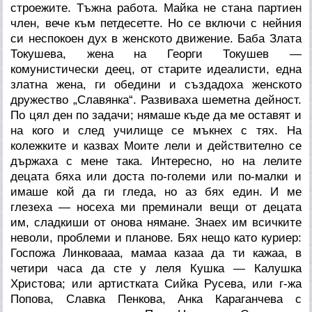
строежите. Тъжна работа. Майка не стана партиен
член, вече към петдесетте. Но се включи с нейния
си неспокоен дух в женското движение. Баба Злата
Токушева, жена на Георги Токушев —
комунистически деец, от старите идеалисти
, една
златна жена, ги обедини и създадоха женското
дружество „Славянка“. Развиваха шеметна дейност.
По цял ден по задачи; нямаше къде да ме оставят и
на кого и след училище се мъкнех с тях. На
колежките и казвах
Моите лели
и действително се
държаха с мене така. Интересно, но на лелите
децата бяха или доста по-големи или по-малки и
имаше кой да ги гледа, но аз бях един. И ме
глезеха — носеха ми преминали вещи от децата
им, сладкиши от онова нямане. Знаех им всичките
неволи, проблеми и планове. Бях нещо като куриер:
Госпожа Линковааа, мамаа казаа да ти кажаа, в
четири часа да сте у леля Кушка — Калушка
Христова; или артистката Сийка Русева, или г-жа
Попова, Славка Пенкова, Анка Караганчева с