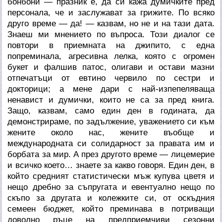
бонбони — празник е, да си кажа думичките пред
персонала, че и заслужават за грижите. По всяко
друго време — да! — казвам, но не и на тази дата.
Знаеш ми мнението по въпроса. Този диалог се
повтори в приемната на джипито, с една
попреминала, агресивна лелка, която с огромен
букет и фалшив патос, олигави и остави мазни
отпечатъци от евтино червило по сестри и
докторици; а мене дари с най-изпепеляваща
ненавист и думички, които не са за пред книга.
Защо, казвам, само един ден в годината, да
демонстрираме,
по задължение
, уважението си към
жените около нас, жените въобще и
международната си солидарност за правата им и
борбата за мир. А през другото време — лицемерие
и всичко което… знаете за какво говоря. Един ден, в
който
средният статистически мъж
купува цветя и
нещо дребно за
съпругата
и евентуално нещо по
скъпо за
другата
и колежките си, от оскъдния
семеен бюджет, който преминава в потриващи
доволно ръце на предприемчиви сезонни