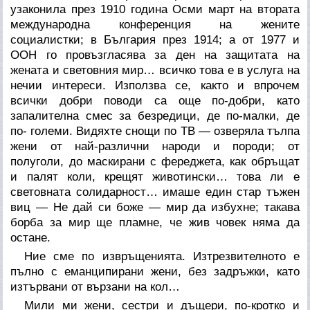
узаконила през 1910 година Осми март на втората
международна конференция на жените
социалистки; в България през 1914; а от 1977 и
ООН го провъзгласява за ден на защитата на
жената и световния мир… всичко това е в услуга на
нечии интереси. Използва се, както и впрочем
всички добри поводи са още по-добри, като
запалителна смес за безредици, де по-малки, де
по- големи. Видяхте снощи по ТВ — озверяла тълпа
жени от най-различни народи и породи; от
полуголи, до маскирани с фереджета, как обръщат
и палят коли, крещят животински… това ли е
световната солидарност… имаше един стар тъжен
виц —
Не дай си боже — мир да избухне; такава
борба за мир ще пламне, че жив човек няма да
остане.
Ние сме по извръщенията. Изтрезвителното е
пълно с еманципирани жени, без задръжки, като
изтървани от вързани на кол…
Мили ми жени, сестри и дъщери, по-кротко и