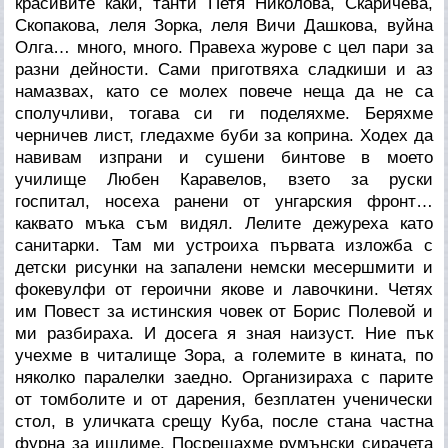
красивите каки, танти Петя Николова, Скаричева,
Скопакова, леля Зорка, леля Вичи Дашкова, вуйна
Олга… много, много. Правеха журове с цел пари за
разни дейности. Сами приготвяха сладкиши и аз
намазвах, като се молех повече неща да не са
сполучливи, тогава си ги поделяхме. Беряхме
черничев лист, гледахме буби за коприна. Ходех да
навивам изпрани и сушени бинтове в моето
училище Любен Каравелов, взето за руски
госпитал, носеха ранени от унгарския фронт…
каквато мъка съм видял. Лелите дежуреха като
санитарки. Там ми устроиха първата изложба с
детски рисунки на запалени немски месершмити и
фокевулфи от героични якове и лавочкини. Четях
им Повест за истинския човек от Борис Полевой и
ми разбираха. И досега я зная наизуст. Ние пък
учехме в читалище Зора, а големите в кината, по
няколко паралелки заедно. Организираха с парите
от томболите и от дарения, безплатен ученически
стол, в уличката срещу Куба, после стана частна
фурна за ишлиме. Посрещахме румънски сирачета