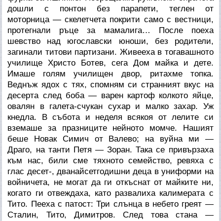
дошли с понтон без парапети, теглен от
моторница — скелетчета покрити само с вестници,
протегнали ръце за мамалига… После поеха
шевство над югославски юноши, без родители,
загинали титови партизани. Живееха в тогавашното
училище Христо Ботев, сега Дом майка и дете.
Имаше голям училищен двор, ритахме топка.
Веднъж ядох с тях, спомням си странният вкус на
десерта след боба — варен картоф колкото яйце,
овалян в галета-счукан сухар и малко захар. Уж
кнедла. В събота и неделя всякоя от лелите си
вземаше за празниците нейното момче. Нашият
беше Новак Симич от Валево; на вуйна ми —
Драго, на танти Петя — Зоран. Така се привързаха
към нас, били сме тяхното семейство, ревяха с
глас десет-, дванайсетгодишни деца в униформи на
войничета, не могат да ги откъснат от майките ни,
когато ги отвеждаха, като развалиха калимерата с
Тито. Пееха с патост:
Три слънца в небето греят —
Сталин, Тито, Димитров. След това стана —