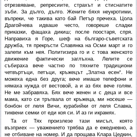
отрезвяване, репресиите, страхът и стиснатите
зъби. За дълго, дълго. Жените бяхя неукротими,
въпреки, че такива като бай Петър пречеха. Цола
Драгойчева идваше често, говореше сладки
приказки, фащаха дикиш; после поостаря, спря.
Направиха я Горе, шеф на
българо-съветската
дружба
, тя прекръсти
Славянка
на
Осми март
и го
залепи към
нея
. Политизира го и с това женското
движение фактически заглъхна. Лелите се
събираха
вече частно
по тяхните традициони
четвъртъци, петъци, кръжецът „Златна есен“
. Не
можеха една без друга; вече имаше телефони и
нямаха нужда от вестовой, а и аз бях вече голям.
Не ме забравяха. Бях вече женен и с деца и все
мама, като си тръгвала от кръжеца, ми носеше —
бонбон от леля Вичи, курабийки от леля Славка,
тиквени семки от еди коя си. И аз ги икрамях.
Та от Тях произлезе тази мисъл, която
възприех — уважението трябва да е ежедневно, а
не отбиване на номер. И да прощава Клара Цедкин,