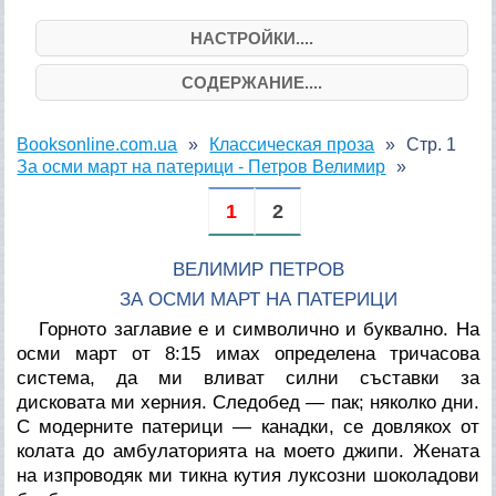
НАСТРОЙКИ....
СОДЕРЖАНИЕ....
Booksonline.com.ua
Классическая проза
Стр. 1
За осми март на патерици - Петров Велимир
1
2
ВЕЛИМИР ПЕТРОВ
ЗА ОСМИ МАРТ НА ПАТЕРИЦИ
Горното заглавие е и символично и буквално. На
осми март от 8:15 имах определена тричасова
система, да ми вливат силни съставки за
дисковата ми херния. Следобед — пак; няколко дни.
С
модерните патерици — канадки
, се довлякох от
колата до амбулаторията на моето джипи. Жената
на изпроводяк ми тикна кутия луксозни шоколадови