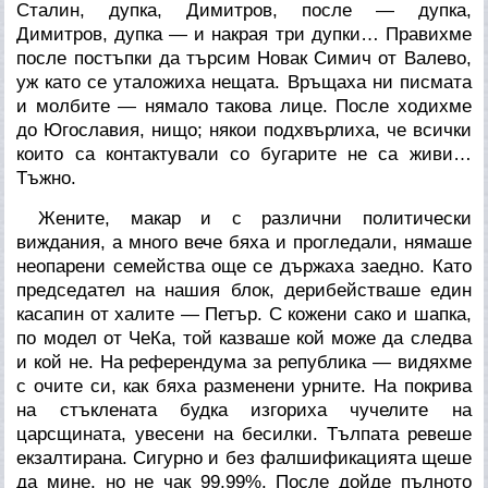
Сталин, дупка, Димитров, после — дупка,
Димитров, дупка — и накрая три дупки…
Правихме
после постъпки да търсим Новак Симич от Валево,
уж като се уталожиха нещата. Връщаха ни писмата
и молбите — нямало такова лице. После ходихме
до Югославия, нищо; някои подхвърлиха, че всички
които са контактували со бугарите не са живи…
Тъжно.
Жените, макар и с различни политически
виждания, а много вече бяха и
прогледали
, нямаше
неопарени семейства още се държаха заедно. Като
председател на нашия блок, дерибействаше един
касапин от халите — Петър. С кожени сако и шапка,
по модел от ЧеКа, той казваше кой може да следва
и кой не. На референдума за република — видяхме
с очите си, как бяха разменени урните. На покрива
на стъклената будка изгориха чучелите на
царсщината, увесени на бесилки. Тълпата ревеше
екзалтирана. Сигурно и без фалшификацията щеше
да мине, но не чак 99,99%. После дойде пълното