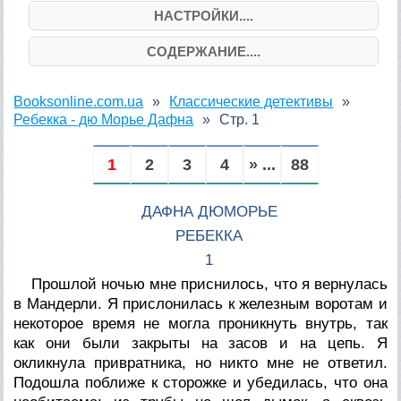
НАСТРОЙКИ....
СОДЕРЖАНИЕ....
Booksonline.com.ua
Классические детективы
Ребекка - дю Морье Дафна
Стр. 1
1
2
3
4
» ...
88
ДАФНА ДЮМОРЬЕ
РЕБЕККА
1
Прошлой ночью мне приснилось, что я вернулась
в Мандерли. Я прислонилась к железным воротам и
некоторое время не могла проникнуть внутрь, так
как они были закрыты на засов и на цепь. Я
окликнула привратника, но никто мне не ответил.
Подошла поближе к сторожке и убедилась, что она