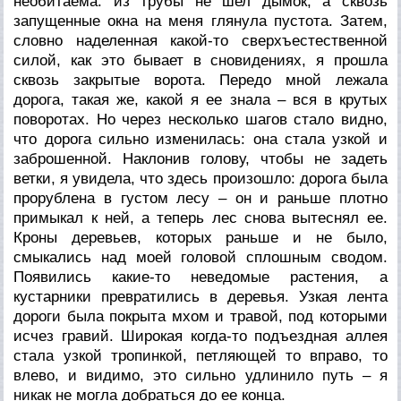
необитаема: из трубы не шел дымок, а сквозь
запущенные окна на меня глянула пустота. Затем,
словно наделенная какой-то сверхъестественной
силой, как это бывает в сновидениях, я прошла
сквозь закрытые ворота. Передо мной лежала
дорога, такая же, какой я ее знала – вся в крутых
поворотах. Но через несколько шагов стало видно,
что дорога сильно изменилась: она стала узкой и
заброшенной. Наклонив голову, чтобы не задеть
ветки, я увидела, что здесь произошло: дорога была
прорублена в густом лесу – он и раньше плотно
примыкал к ней, а теперь лес снова вытеснял ее.
Кроны деревьев, которых раньше и не было,
смыкались над моей головой сплошным сводом.
Появились какие-то неведомые растения, а
кустарники превратились в деревья. Узкая лента
дороги была покрыта мхом и травой, под которыми
исчез гравий. Широкая когда-то подъездная аллея
стала узкой тропинкой, петляющей то вправо, то
влево, и видимо, это сильно удлинило путь – я
никак не могла добраться до ее конца.