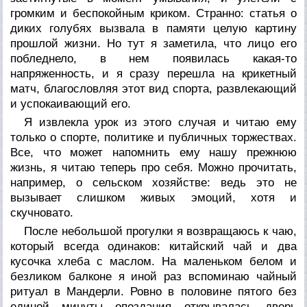
громким и беспокойным криком. Странно: статья о
диких голубях вызвала в памяти целую картину
прошлой жизни. Но тут я заметила, что лицо его
побледнело, в нем появилась какая-то
напряженность, и я сразу перешла на крикетный
матч, благословляя этот вид спорта, развлекающий
и успокаивающий его.
Я извлекла урок из этого случая и читаю ему
только о спорте, политике и публичных торжествах.
Все, что может напомнить ему нашу прежнюю
жизнь, я читаю теперь про себя. Можно прочитать,
например, о сельском хозяйстве: ведь это не
вызывает слишком живых эмоций, хотя и
скучновато.
После небольшой прогулки я возвращаюсь к чаю,
который всегда одинаков: китайский чай и два
кусочка хлеба с маслом. На маленьком белом и
безликом балконе я иной раз вспоминаю чайный
ритуал в Мандерли. Ровно в половине пятого без
единой минуты опоздания открывалась дверь