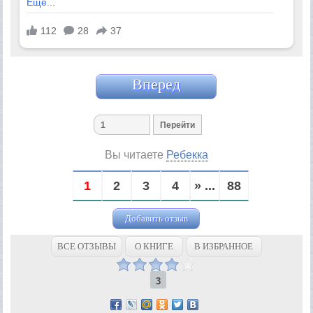
Вперед
Вы читаете
Ребекка
1
2
3
4
» ...
88
Добавить отзыв
ВСЕ ОТЗЫВЫ
О КНИГЕ
В ИЗБРАННОЕ
3