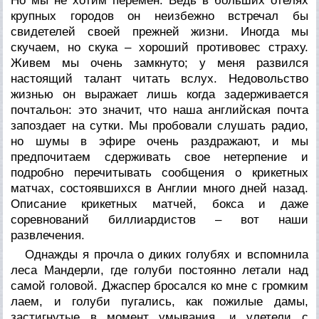
Но мы не хотим перемен. Ведь в больших отелях
крупных городов он неизбежно встречал бы
свидетелей своей прежней жизни. Иногда мы
скучаем, но скука – хороший противовес страху.
Живем мы очень замкнуто; у меня развился
настоящий талант читать вслух. Недовольство
жизнью он выражает лишь когда задерживается
почтальон: это значит, что наша английская почта
запоздает на сутки. Мы пробовали слушать радио,
но шумы в эфире очень раздражают, и мы
предпочитаем сдерживать свое нетерпение и
подробно перечитывать сообщения о крикетных
матчах, состоявшихся в Англии много дней назад.
Описание крикетных матчей, бокса и даже
соревнований биллиардистов – вот наши
развлечения.
Однажды я прочла о диких голубях и вспомнила
леса Мандерли, где голуби постоянно летали над
самой головой. Джаспер бросался ко мне с громким
лаем, и голуби пугались, как пожилые дамы,
застигнутые в момент умывания, и улетели с