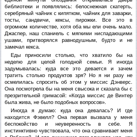
библиотеки и появлялись: белоснежная скатерть,
серебряный чайник с кипятком, чайник для заварки,
тосты, сандвичи, кексы, пирожки. Все это в
огромном количестве, хотя оба мы ели очень мало.
Джаспер, наш спаниель с мягкими ниспадающими
ушами, притворялся равнодушным, будто и не
замечал кекса.
Еды приносили столько, что хватило бы на
неделю для целой голодной семьи. Я иногда
задумывалась: куда все это девается и зачем
тратить столько продуктов зря? Но я ни разу не
осмелилась спросить об этом у миссис Дэнверс.
Она посмотрела бы на меня свысока и сказала бы с
презрительной гримасой: «Когда миссис де Винтер
была жива, не было подобных вопросов».
Иногда я думаю: куда она девалась? И где
находится Фэвелл? Она первая вызвала у меня
беспокойство и неуверенность в себе. Я
инстинктивно чувствовала, что она сравнивает меня