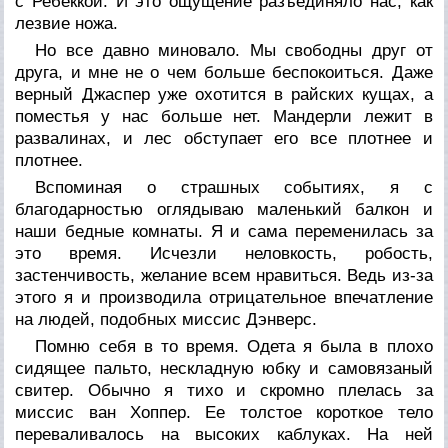
с Ребеккой. И это ощущение разъединяло нас, как
лезвие ножа.
Но все давно миновало. Мы свободны друг от
друга, и мне не о чем больше беспокоиться. Даже
верный Джаспер уже охотится в райских кущах, а
поместья у нас больше нет. Мандерли лежит в
развалинах, и лес обступает его все плотнее и
плотнее.
Вспоминая о страшных событиях, я с
благодарностью оглядываю маленький балкон и
наши бедные комнаты. Я и сама переменилась за
это время. Исчезли неловкость, робость,
застенчивость, желание всем нравиться. Ведь из-за
этого я и производила отрицательное впечатление
на людей, подобных миссис Дэнверс.
Помню себя в то время. Одета я была в плохо
сидящее пальто, нескладную юбку и самовязаный
свитер. Обычно я тихо и скромно плелась за
миссис ван Хоппер. Ее толстое короткое тело
переваливалось на высоких каблуках. На ней