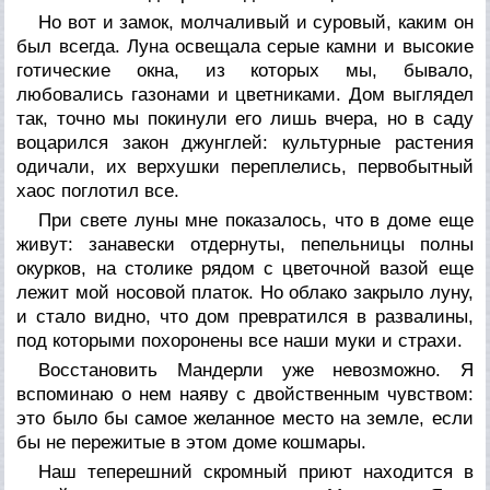
Но вот и замок, молчаливый и суровый, каким он
был всегда. Луна освещала серые камни и высокие
готические окна, из которых мы, бывало,
любовались газонами и цветниками. Дом выглядел
так, точно мы покинули его лишь вчера, но в саду
воцарился закон джунглей: культурные растения
одичали, их верхушки переплелись, первобытный
хаос поглотил все.
При свете луны мне показалось, что в доме еще
живут: занавески отдернуты, пепельницы полны
окурков, на столике рядом с цветочной вазой еще
лежит мой носовой платок. Но облако закрыло луну,
и стало видно, что дом превратился в развалины,
под которыми похоронены все наши муки и страхи.
Восстановить Мандерли уже невозможно. Я
вспоминаю о нем наяву с двойственным чувством:
это было бы самое желанное место на земле, если
бы не пережитые в этом доме кошмары.
Наш теперешний скромный приют находится в