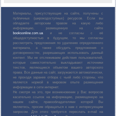
Материалы, присутствующие на сайте, получены с
публичных (широкодоступных) ресурсов. Если вы
обладаете авторским правом на какую либо
информацию, размещенную на сайте
booksonline.com.ua
и не согласны с её
общедоступностью в будущем, то мы согласны
рассмотреть предложения по удалению определенного
материала, а также обсудить предложения о
договоренностях, разрешающих использовать данный
контент. Мы не отслеживаем действия пользователей,
которые самостоятельно выкладывают источники
текстов, являющиеся объектом вашего авторского
права. Все данные на сайт, загружаются автоматически,
не проходя заранее отбора с чьей либо стороны, что
является нормой в мировом опыте размещения
информации в сети интернет.
Не смотря на это, при возникновении у Вас вопросов
касательно ссылок на информацию, размещенную на
нашем сайте, правообладателями которой Вы
являетесь, просим обращаться к нам с интересующим
запросом. Для этого требуется переслать е-mail на