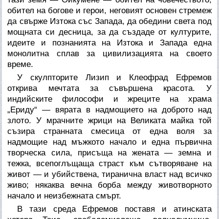
обител на богове и герои, неговият основен стремеж
да свърже Изтока със Запада, да обедини света под
мощната си десница, за да създаде от културите,
идеите и познанията на Изтока и Запада една
монолитна сплав за цивилизацията на своето
време.
У скулпторите Лизип и Клеофрад Ефремов
открива мечтата за съвършена красота. У
индийските философи и жреците на храма
„Ериду“ — вярата в надмощието на доброто над
злото. У мрачните жрици на Великата майка той
съзира странната смесица от една воля за
надмощие над мъжкото начало и една първична
творческа сила, присъща на жената — земна и
тежка, всепоглъщаща страст към сътворяване на
живот — и убийствена, тиранична власт над всичко
живо; някаква вечна борба между животворното
начало и неизбежната смърт.
В тази среда Ефремов поставя и атинската