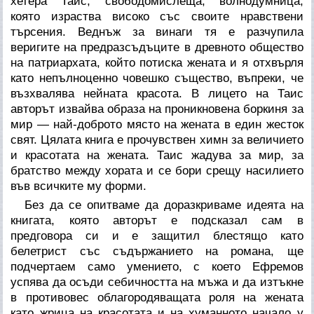
хетера Таис, свободомислеща, волнодумница,
която израства високо със своите нравствени
търсения. Веднъж за винаги тя е разчупила
веригите на предразсъдъците в древното общество
на патриархата, който потиска жената и я отхвърля
като непълноценно човешко същество, въпреки, че
възхвалява нейната красота. В лицето на Таис
авторът извайва образа на проникновена боркиня за
мир — най-доброто място на жената в един жесток
свят. Цялата книга е прочувствен химн за величието
и красотата на жената. Таис жадува за мир, за
братство между хората и се бори срещу насилието
във всичките му форми.
Без да се опитваме да доразкриваме идеята на
книгата, която авторът е подсказал сам в
предговора си и е защитил блестящо като
белетрист със съдържанието на романа, ще
подчертаем само умението, с което Ефремов
успява да осъди себичността на мъжа и да изтъкне
в противовес облагородяващата роля на жената
като жрица на красотата и на хуманното начало у