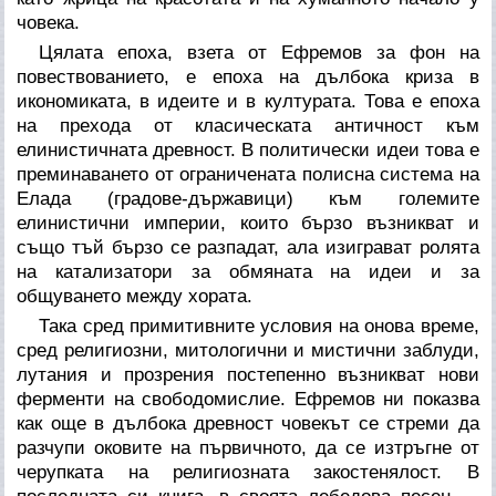
човека.
Цялата епоха, взета от Ефремов за фон на
повествованието, е епоха на дълбока криза в
икономиката, в идеите и в културата. Това е епоха
на прехода от класическата античност към
елинистичната древност. В политически идеи това е
преминаването от ограничената полисна система на
Елада (градове-държавици) към големите
елинистични империи, които бързо възникват и
също тъй бързо се разпадат, ала изиграват ролята
на катализатори за обмяната на идеи и за
общуването между хората.
Така сред примитивните условия на онова време,
сред религиозни, митологични и мистични заблуди,
лутания и прозрения постепенно възникват нови
ферменти на свободомислие. Ефремов ни показва
как още в дълбока древност човекът се стреми да
разчупи оковите на първичното, да се изтръгне от
черупката на религиозната закостенялост. В