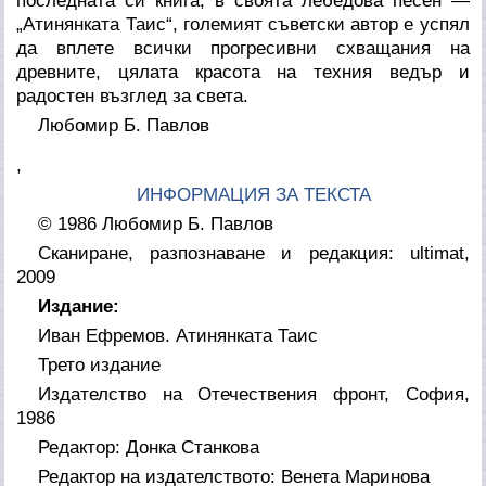
последната си книга, в своята лебедова песен —
„Атинянката Таис“, големият съветски автор е успял
да вплете всички прогресивни схващания на
древните, цялата красота на техния ведър и
радостен възглед за света.
Любомир Б. Павлов
,
ИНФОРМАЦИЯ ЗА ТЕКСТА
© 1986 Любомир Б. Павлов
Сканиране, разпознаване и редакция: ultimat,
2009
Издание:
Иван Ефремов. Атинянката Таис
Трето издание
Издателство на Отечествения фронт, София,
1986
Редактор: Донка Станкова
Редактор на издателството: Венета Маринова