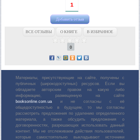
1
Добавить отзыв
ВСЕ ОТЗЫВЫ
О КНИГЕ
В ИЗБРАННОЕ
0
Материалы, присутствующие на сайте, получены с
публичных (широкодоступных) ресурсов. Если вы
обладаете авторским правом на какую либо
информацию, размещенную на сайте
booksonline.com.ua
и не согласны с её
общедоступностью в будущем, то мы согласны
рассмотреть предложения по удалению определенного
материала, а также обсудить предложения о
договоренностях, разрешающих использовать данный
контент. Мы не отслеживаем действия пользователей,
которые самостоятельно выкладывают источники