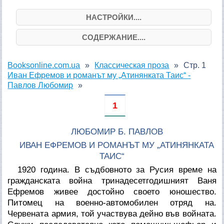
НАСТРОЙКИ....
СОДЕРЖАНИЕ....
Booksonline.com.ua
Классическая проза
Стр. 1
Иван Ефремов и романът му „Атинянката Таис“ -
Павлов Любомир
1
ЛЮБОМИР Б. ПАВЛОВ
ИВАН ЕФРЕМОВ И РОМАНЪТ МУ „АТИНЯНКАТА
ТАИС“
1920 година. В съдбовното за Русия време на
гражданската война тринадесетгодишният Ваня
Ефремов живее достойно своето юношество.
Питомец на военно-автомобилен отряд на.
Червената армия, той участвува дейно във войната.