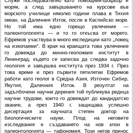
Служи последователно като помощник-шофьор и
моряк, а след завършването на курсове във
морското училище няколко години плава в Тихия
океан, на Далечния Изток, после в Каспийско море.
Но той има едно горещо увлечение —
палеонтологията — и то го откъсва от морето.
Ефремов участвува в много експедиции като „ловец
на изкопаеми“. В края на краищата това увлечение
го довежда до минно-геоложкия институт в
Ленинград, където се записва да следва задочно
геология и завършва института през 1934 г. През
това време и през първите петилетки Ефремов
работи като геолог в Средна Азия, Източен Сибир,
Якутия, Далечния Изток. В резултат на
задълбочени научни дирения той публикува редица
научни трудове, които го довеждат до кандидатско
звание, а през 1940 г. защищава успешно
дисертация за научната степен доктор на
биологическите науки. Плод на неговите
изследвания е създаването на нов клон в
палеонтологията — тафономия. Този негов принос