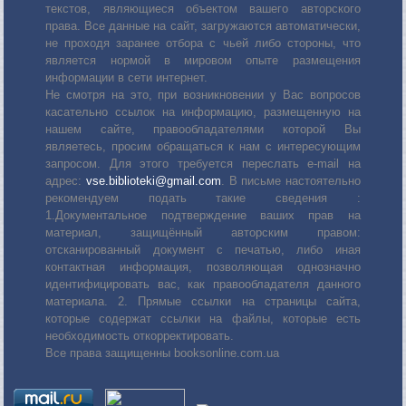
текстов, являющиеся объектом вашего авторского
права. Все данные на сайт, загружаются автоматически,
не проходя заранее отбора с чьей либо стороны, что
является нормой в мировом опыте размещения
информации в сети интернет.
Не смотря на это, при возникновении у Вас вопросов
касательно ссылок на информацию, размещенную на
нашем сайте, правообладателями которой Вы
являетесь, просим обращаться к нам с интересующим
запросом. Для этого требуется переслать е-mail на
адрес:
vse.biblioteki@gmail.com
. В письме настоятельно
рекомендуем подать такие сведения :
1.Документальное подтверждение ваших прав на
материал, защищённый авторским правом:
отсканированный документ с печатью, либо иная
контактная информация, позволяющая однозначно
идентифицировать вас, как правообладателя данного
материала. 2. Прямые ссылки на страницы сайта,
которые содержат ссылки на файлы, которые есть
необходимость откорректировать.
Все права защищенны booksonline.com.ua