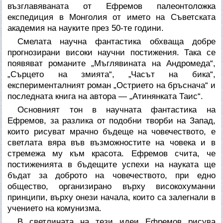
възглавяваната от Ефремов палеонтоложка
експедиция в Монголия от името на Съветската
академия на науките през 50-те години.
Смелата научна фантастика обхваща добре
прогнозирани високи научни постижения. Така се
появяват романите „Мъглявината на Андромеда“,
„Сърцето на змията“, „Часът на бика“,
експерименталният роман „Острието на бръснача“ и
последната книга на автора — „Атинянката Таис“.
Основният тон в научната фантастика на
Ефремов, за разлика от подобни творби на Запад,
които рисуват мрачно бъдеще на човечеството, е
светлата вяра във възможностите на човека и в
стремежа му към красота. Ефремов счита, че
постиженията в бъдещите успехи на науката ще
бъдат за доброто на човечеството, при едно
общество, организирано върху високохуманни
принципи, върху онези начала, които са залегнали в
учението на комунизма.
В светлината на тези идеи Ефремов рисува