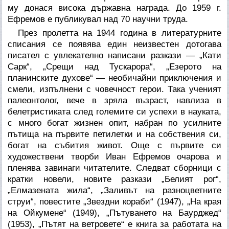
му донася висока държавна награда. До 1959 г.
Ефремов е публикувал над 70 научни труда.
През пролетта на 1944 година в литературните
списания се появява един неизвестен дотогава
писател с увлекателно написани разкази — „Кати
Сарк“, „Срещи над Тускарора“, „Езерото на
планинските духове“ — необичайни приключения и
смели, изпълнени с човечност герои. Така ученият
палеонтолог, вече в зряла възраст, навлиза в
белетристиката след големите си успехи в науката,
с много богат жизнен опит, набран по усилните
пътища на първите петилетки и на собствения си,
богат на събития живот. Още с първите си
художествени творби Иван Ефремов очарова и
пленява завинаги читателите. Следват сборници с
кратки новели, новите разкази „Белият рог“,
„Елмазената жила“, „Заливът на разноцветните
струи“, повестите „Звездни кораби“ (1947), „На края
на Ойкумене“ (1949), „Пътуването на Баурджед“
(1953), „Пътят на ветровете“ е книга за работата на