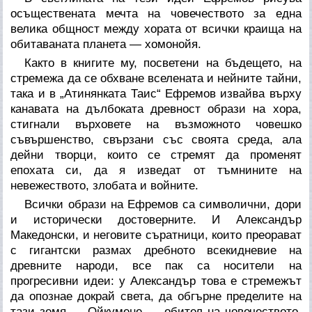
осъществената мечта на човечеството за една
велика общност между хората от всички краища на
обитаваната планета — хомонойя.
Както в книгите му, посветени на бъдещето, на
стремежа да се обхване вселената и нейните тайни,
така и в „Атинянката Таис“ Ефремов извайва върху
канавата на дълбоката древност образи на хора,
стигнали върховете на възможното човешко
съвършенство, свързани със своята среда, ала
дейни творци, които се стремят да променят
епохата си, да я изведат от тъмнините на
невежеството, злобата и войните.
Всички образи на Ефремов са символични, дори
и исторически достоверните. И Александър
Македонски, и неговите съратници, които преорават
с гигантски размах дребното всекидневие на
древните народи, все пак са носители на
прогресивни идеи: у Александър това е стремежът
да опознае докрай света, да обгърне пределите на
тази земя — Ойкумене — обител на човечеството,