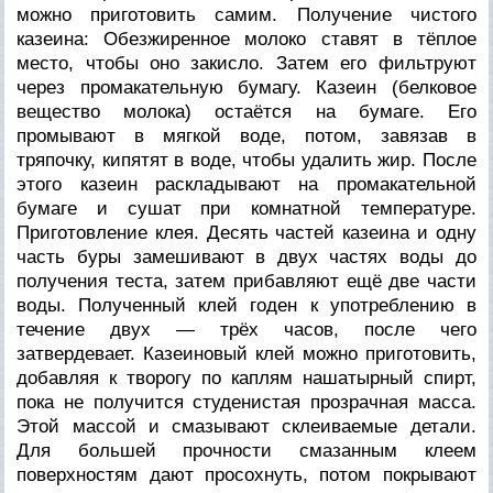
можно приготовить самим. Получение чистого
казеина: Обезжиренное молоко ставят в тёплое
место, чтобы оно закисло. Затем его фильтруют
через промакательную бумагу. Казеин (белковое
вещество молока) остаётся на бумаге. Его
промывают в мягкой воде, потом, завязав в
тряпочку, кипятят в воде, чтобы удалить жир. После
этого казеин раскладывают на промакательной
бумаге и сушат при комнатной температуре.
Приготовление клея. Десять частей казеина и одну
часть буры замешивают в двух частях воды до
получения теста, затем прибавляют ещё две части
воды. Полученный клей годен к употреблению в
течение двух — трёх часов, после чего
затвердевает. Казеиновый клей можно приготовить,
добавляя к творогу по каплям нашатырный спирт,
пока не получится студенистая прозрачная масса.
Этой массой и смазывают склеиваемые детали.
Для большей прочности смазанным клеем
поверхностям дают просохнуть, потом покрывают