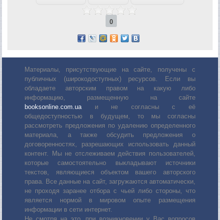
0
Материалы, присутствующие на сайте, получены с
публичных (широкодоступных) ресурсов. Если вы
обладаете авторским правом на какую либо
информацию, размещенную на сайте
booksonline.com.ua
и не согласны с её
общедоступностью в будущем, то мы согласны
рассмотреть предложения по удалению определенного
материала, а также обсудить предложения о
договоренностях, разрешающих использовать данный
контент. Мы не отслеживаем действия пользователей,
которые самостоятельно выкладывают источники
текстов, являющиеся объектом вашего авторского
права. Все данные на сайт, загружаются автоматически,
не проходя заранее отбора с чьей либо стороны, что
является нормой в мировом опыте размещения
информации в сети интернет.
Не смотря на это, при возникновении у Вас вопросов