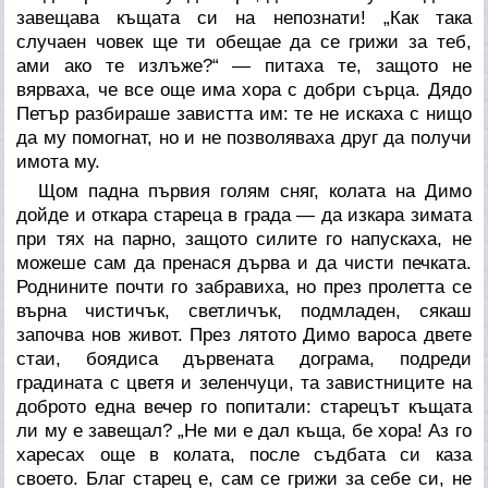
завещава къщата си на непознати! „Как така
случаен човек ще ти обещае да се грижи за теб,
ами ако те излъже?“ — питаха те, защото не
вярваха, че все още има хора с добри сърца. Дядо
Петър разбираше завистта им: те не искаха с нищо
да му помогнат, но и не позволяваха друг да получи
имота му.
Щом падна първия голям сняг, колата на Димо
дойде и откара стареца в града — да изкара зимата
при тях на парно, защото силите го напускаха, не
можеше сам да пренася дърва и да чисти печката.
Роднините почти го забравиха, но през пролетта се
върна чистичък, светличък, подмладен, сякаш
започва нов живот. През лятото Димо вароса двете
стаи, боядиса дървената дограма, подреди
градината с цветя и зеленчуци, та завистниците на
доброто една вечер го попитали: старецът къщата
ли му е завещал? „Не ми е дал къща, бе хора! Аз го
харесах още в колата, после съдбата си каза
своето. Благ старец е, сам се грижи за себе си, не