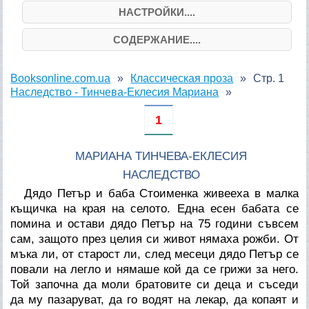
НАСТРОЙКИ....
СОДЕРЖАНИЕ....
Booksonline.com.ua
Классическая проза
Стр. 1
Наследство - Тинчева-Еклесия Мариана
1
МАРИАНА ТИНЧЕВА-ЕКЛЕСИЯ
НАСЛЕДСТВО
Дядо Петър и баба Стоименка живееха в малка
къщичка на края на селото. Една есен бабата се
помина и остави дядо Петър на 75 години съвсем
сам, защото през целия си живот нямаха рожби. От
мъка ли, от старост ли, след месеци дядо Петър се
повали на легло и нямаше кой да се грижи за него.
Той започна да моли братовите си деца и съседи
да му пазаруват, да го водят на лекар, да копаят и