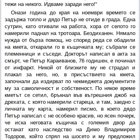
тежи на никого. Идваме заради него!“
Онази година до края на ноември времето се
задържа топло и дядо Петър не отиде в града. Една
сутрин, като отивали на работа, хора от селото го
намерили паднал на тротоара. Бездиханен. Нямало
нужда от бърза помощ, но според реда се обадили
на кмета, откарали го в къщичката му; събрали се
племенници и съседи. Докторът написал в акта за
смърт, че Петър Караиванов, 76 годишен, е починал
от инфаркт. Никой от близките му не страдал и
плакал за него, но, в присъствието на кмета,
започнали да издирват по чекмеджета документите
му за самоличност и собственост. По някое време
кметът се сетил, бръкнал във вътрешния джоб на
дрехата, с която намерили стареца, и там, заедно с
личната му карта, намерил писмо, в което дядо
Петър написал с не особено красив, но ясен почерк,
че иска неговата къщичка с големия двор да
останат като наследство на Димо Владимиров
Тодоров, който спрял на шосето и му предложил