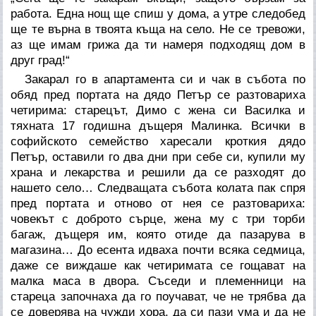
работа. Една нощ ще спиш у дома, а утре следобед
ще те върна в твоята къща на село. Не се тревожи,
аз ще имам грижа да ти намеря подходящ дом в
друг град!“
Закарал го в апартамента си и чак в събота по
обяд пред портата на дядо Петър се разтовариха
четирима: старецът, Димо с жена си Василка и
тяхната 17 годишна дъщеря Малинка. Всички в
софийското семейство харесали кроткия дядо
Петър, оставили го два дни при себе си, купили му
храна и лекарства и решили да се разходят до
нашето село… Следващата събота колата пак спря
пред портата и отново от нея се разтовариха:
човекът с доброто сърце, жена му с три торби
багаж, дъщеря им, която отиде да пазарува в
магазина… До есента идваха почти всяка седмица,
даже се виждаше как четиримата се гощават на
малка маса в двора. Съседи и племенници на
стареца започнаха да го поучават, че не трябва да
се доверява на чужди хора, да си пази ума и да не