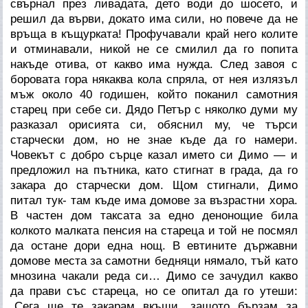
свърнал през ливадата, дето води до шосето, и
решил да върви, докато има сили, но повече да не
връща в къщурката! Профучавали край него колите
и отминавали, никой не се смилил да го попита
накъде отива, от какво има нужда. След завоя с
боровата гора някаква кола спряла, от нея излязъл
мъж около 40 годишен, който поканил самотния
старец при себе си. Дядо Петър с няколко думи му
разказал орисията си, обяснил му, че търси
старчески дом, но не знае къде да го намери.
Човекът с добро сърце казал името си Димо — и
предложил на пътника, като стигнат в града, да го
закара до старчески дом. Щом стигнали, Димо
питал тук- там къде има домове за възрастни хора.
В частен дом таксата за едно денонощие била
колкото малката пенсия на стареца и той не посмял
да остане дори една нощ. В евтините държавни
домове места за самотни бедняци нямало, тъй като
мнозина чакали реда си… Димо се зачудил какво
да прави със стареца, но се опитал да го утеши:
„Сега ще те закарам вкъщи, защото бързам за