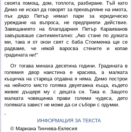
своята помощ, дом, топлота, разбиране. Тъй като
Димо не искал да говорят за прехвърляне на имота,
пък дядо Петър нямал пари за юридическо
уреждане на въпроса, не предприели действие.
Завещанието на благодарния Петър Караиванов
завършваше сантиментално: „Ако стане по думата
ми, така и от онзи свят с баба Стоименка ще се
радваме, че някой варосва стените и копае
градината ни!“
От тогава минаха десетина години. Градината в
големия двор наистина е красива, а малката
къщичка на стареца отдавна я няма. Димо построи
на нейното място голяма двуетажна къща, където
живее дъщеря му с децата си. Така е. Защото
малката човещинка прави големи чудеса, дето
голямата завист не може да си събори с одумки.
,
ИНФОРМАЦИЯ ЗА ТЕКСТА
© Мариана Тинчева-Еклесия