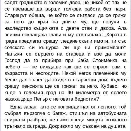
садят градината в големия двор, но никой от тях не
се наемаше да върши толкова работа без пари.
Старецът обеща, че който се съгласи да се грижи
за него до края на дните му, ще получи в
наследство къщичката с двете стаи и двора. Ала
всички поклащаха глави и му отвръщаха: „Хората в
града предлагат срещу гледане скъпи имоти, ти със
селската си къщурка ли ще ни примамваш?“
Натъжи се сърцето на стареца и взе да моли
Господ да го прибира при баба Стоименка на
небето — не виждаше как ще се справя сам с
възрастта и несгодите. Някой негов племенник му
беше дал съвет да отиде в старчески дом, където
срещу пенсията ще се грижат за него. Хубаво, но
къде в големия град на 40 километра от селото
чакаха дядо Петър с неговата беднотия?
Една заран, като се попривдигнал от леглото, той
събрал вързопче с багаж, отишъл на автобусната
спирка и разбрал, че само преди минута возилото
тръгнало за града. Докривяло му съвсем на душата,