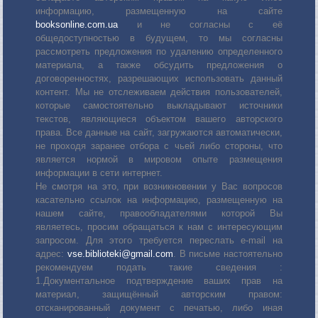
информацию, размещенную на сайте
booksonline.com.ua
и не согласны с её
общедоступностью в будущем, то мы согласны
рассмотреть предложения по удалению определенного
материала, а также обсудить предложения о
договоренностях, разрешающих использовать данный
контент. Мы не отслеживаем действия пользователей,
которые самостоятельно выкладывают источники
текстов, являющиеся объектом вашего авторского
права. Все данные на сайт, загружаются автоматически,
не проходя заранее отбора с чьей либо стороны, что
является нормой в мировом опыте размещения
информации в сети интернет.
Не смотря на это, при возникновении у Вас вопросов
касательно ссылок на информацию, размещенную на
нашем сайте, правообладателями которой Вы
являетесь, просим обращаться к нам с интересующим
запросом. Для этого требуется переслать е-mail на
адрес:
vse.biblioteki@gmail.com
. В письме настоятельно
рекомендуем подать такие сведения :
1.Документальное подтверждение ваших прав на
материал, защищённый авторским правом:
отсканированный документ с печатью, либо иная