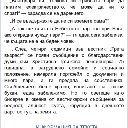
„Благодаря ви, толкова ни трябваха пари да
платим електричеството, че може да ни го
спрат!“ — зарадва се на дарението.
„И се въздържахте да не си вземете сама?“
„А как ще вляза в Небесното царство при Бога,
ако открадна чужди пари?“ — тя едва сега забеляза,
че къщата не е на беден човек.
…След четири седмици във вестник „Трета
възраст“ се появи съобщение с благодарствени
думи към Християна Трънкова, пенсионерка, 75
годишна, в затруднено семейно и социално
положение, намерила портфейл с документи и
много пари, и ги предала на собственика.
Съобщението беше кратко, изписано със ситни
букви, едва забележимо. Но то светеше като
бисерче в океана от вестникарски съобщения за
бедност, алчност, суета, корупция в днешното
царство тук, на земята.
,
ИНФОРМАЦИЯ ЗА ТЕКСТА