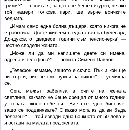
грижи?“ — попита я, защото не беше сигурен, че ако
той намери толкова пари, ще върне всичките
веднага.
„Имам само една болна дъщеря, която никога не
е работила. Двете живеем в една стая на булевард
Дондуков, от двадесет години съм пенсионерка“ —
честно сподели жената.
„Може ли да ми напишете двете си имена,
адреса и телефона?“ — попита Симеон Павлов.
„Телефон нямаме, защото е скъпо. Пък и кой ще
ни търси, ние не сме нужни на никого“ — усмихна
се.
Сега мъжът забеляза в очите на жената
светлина, каквато не беше срещал от много години
у хората около себе си: „Вие сте едно бисерче,
защо се подценявате? С какво мога аз да ви бъда
полезен?“ — той извади една банкнота от 50 лева и
я остави на масата пред жената.