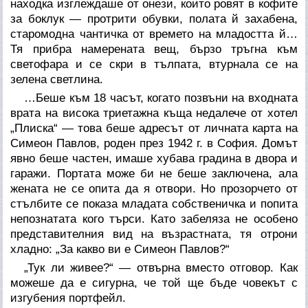
находка изглеждаше от онези, които ровят в кофите
за боклук — протрити обувки, полата й захабена,
старомодна чантичка от времето на младостта й…
Тя прибра намерената вещ, бързо тръгна към
светофара и се скри в тълпата, втурнала се на
зелена светлина.
…Беше към 18 часът, когато позвъни на входната
врата на висока триетажна къща недалече от хотел
„Плиска“ — това беше адресът от личната карта на
Симеон Павлов, роден през 1942 г. в София. Домът
явно беше частен, имаше хубава градина в двора и
гаражи. Портата може би не беше заключена, ала
жената не се опита да я отвори. Но прозорчето от
стълбите се показа младата собственичка и попита
непознатата кого търси. Като забеляза не особено
представителния вид на възрастната, тя отрони
хладно: „За какво ви е Симеон Павлов?“
„Тук ли живее?“ — отвърна вместо отговор. Как
можеше да е сигурна, че той ще бъде човекът с
изгубения портфейл.