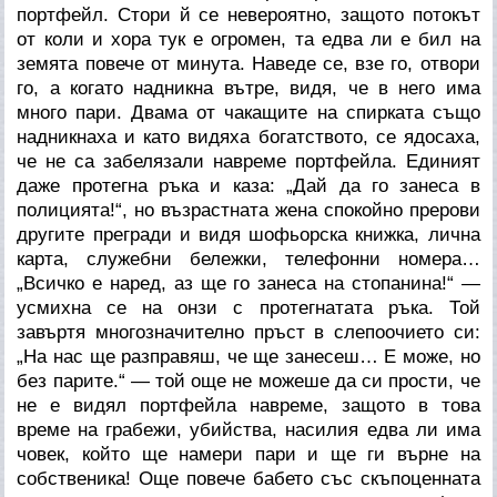
портфейл. Стори й се невероятно, защото потокът
от коли и хора тук е огромен, та едва ли е бил на
земята повече от минута. Наведе се, взе го, отвори
го, а когато надникна вътре, видя, че в него има
много пари. Двама от чакащите на спирката също
надникнаха и като видяха богатството, се ядосаха,
че не са забелязали навреме портфейла. Единият
даже протегна ръка и каза: „Дай да го занеса в
полицията!“, но възрастната жена спокойно прерови
другите прегради и видя шофьорска книжка, лична
карта, служебни бележки, телефонни номера…
„Всичко е наред, аз ще го занеса на стопанина!“ —
усмихна се на онзи с протегнатата ръка. Той
завъртя многозначително пръст в слепоочието си:
„На нас ще разправяш, че ще занесеш… Е може, но
без парите.“ — той още не можеше да си прости, че
не е видял портфейла навреме, защото в това
време на грабежи, убийства, насилия едва ли има
човек, който ще намери пари и ще ги върне на
собственика! Още повече бабето със скъпоценната