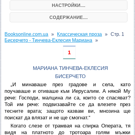
НАСТРОЙКИ....
СОДЕРЖАНИЕ....
Booksonline.com.ua
Классическая проза
Стр. 1
Бисерчето - Тинчева-Еклесия Мариана
1
МАРИАНА ТИНЧЕВА-ЕКЛЕСИЯ
БИСЕРЧЕТО
„И минаваше през градове и села, като
поучаваше и отиваше към Иерусалим. А някой Му
рече: Господи, малцина ли са, които се спасяват?
Той им рече: подвизавайте се да влезете през
тесните врата; защото казвам ви, мнозина ще
поискат да влязат и не ще смогнат.“
Когато слезе от трамвая на спирка Операта, тя
видя на платното до тротоара голям мъжки