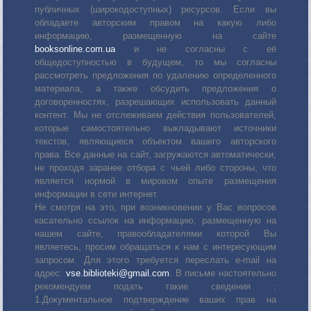
публичных (широкодоступных) ресурсов. Если вы
обладаете авторским правом на какую либо
информацию, размещенную на сайте
booksonline.com.ua
и не согласны с её
общедоступностью в будущем, то мы согласны
рассмотреть предложения по удалению определенного
материала, а также обсудить предложения о
договоренностях, разрешающих использовать данный
контент. Мы не отслеживаем действия пользователей,
которые самостоятельно выкладывают источники
текстов, являющиеся объектом вашего авторского
права. Все данные на сайт, загружаются автоматически,
не проходя заранее отбора с чьей либо стороны, что
является нормой в мировом опыте размещения
информации в сети интернет.
Не смотря на это, при возникновении у Вас вопросов
касательно ссылок на информацию, размещенную на
нашем сайте, правообладателями которой Вы
являетесь, просим обращаться к нам с интересующим
запросом. Для этого требуется переслать е-mail на
адрес:
vse.biblioteki@gmail.com
. В письме настоятельно
рекомендуем подать такие сведения :
1.Документальное подтверждение ваших прав на