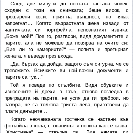
След две минути до портата застана човек,
сходен с този на снимката; беше висок, с
прошарени коси, приятна външност, но някак
напрегнат… Когато възрастната жена извади от
чантичката си портфейла, непознатият извика:
„Боже мой!“ Пое го, разтвори, видя документите и
парите, ала не можеше да повярва на очите си:
„Вие ли го намерихте?“ — попита и прегърнал
жената, я въведе през входа.
„Да, бързах да дойда, защото съм сигурна, че се
тревожите. Всичките ви най-важни документи и
парите са тук…“
Той я поведе по стълбите. Видя обувките и
износените й дрехи в гръб, отново погледна в
преградата на парите, не успя да ги преброи, но
разбра, че са толкова триста лева, приготвени да
плати данъците…
Когато неочакваната гостенка се настани във
фотьойла в хола, стопанинът я попита как се казва.
„Християна“ — отвърна тя. „Вие нямате ли