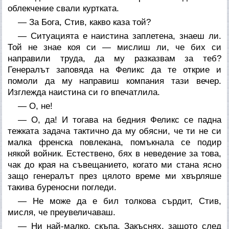
облекчение свали куртката.
— За Бога, Стив, какво каза той?
— Ситуацията е наистина заплетена, знаеш ли.
Той не знае коя си — мислиш ли, че бих си
направили труда, да му разказвам за теб?
Генералът заповяда на Феликс да те открие и
помоли да му направиш компания тази вечер.
Изглежда наистина си го впечатлила.
— О, не!
— О, да! И тогава на бедния Феликс се падна
тежката задача тактично да му обясни, че ти не си
малка френска повлекана, помъкнала се подир
някой войник. Естествено, бях в неведение за това,
чак до края на съвещанието, когато ми стана ясно
защо генералът през цялото време ми хвърляше
такива буреносни погледи.
— Не може да е бил толкова сърдит, Стив,
мисля, че преувеличаваш.
— Ни най-малко, скъпа. Закъснях, защото след