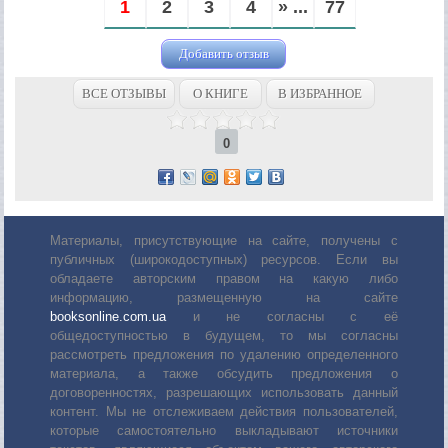
1
2
3
4
» ...
77
Добавить отзыв
ВСЕ ОТЗЫВЫ
О КНИГЕ
В ИЗБРАННОЕ
0
Материалы, присутствующие на сайте, получены с
публичных (широкодоступных) ресурсов. Если вы
обладаете авторским правом на какую либо
информацию, размещенную на сайте
booksonline.com.ua
и не согласны с её
общедоступностью в будущем, то мы согласны
рассмотреть предложения по удалению определенного
материала, а также обсудить предложения о
договоренностях, разрешающих использовать данный
контент. Мы не отслеживаем действия пользователей,
которые самостоятельно выкладывают источники