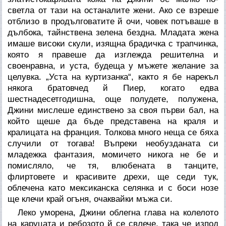
светла от тази на останалите жени. Ако се взреше
отблизо в продълговатите й очи, човек потъваше в
дълбока, тайнствена зелена бездна. Младата жена
имаше високи скули, изящна брадичка с трапчинка,
която я правеше да изглежда решителна и
своенравна, и уста, будеща у мъжете желание за
целувка. „Уста на куртизанка“, както я бе нарекъл
някога братовчед й Пиер, когато едва
шестнадесетгодишна, още полудете, полужена,
Джини мислеше единствено за своя първи бал, на
който щеше да бъде представена на краля и
кралицата на франция. Толкова много неща се бяха
случили от тогава! Въпреки необузданата си
младежка фантазия, момичето никога не бе и
помисляло, че тя, влюбената в танците,
флиртовете и красивите дрехи, ще седи тук,
облечена като мексиканска селянка и с боси нозе
ще клечи край огъня, очаквайки мъжа си.
Леко уморена, Джини облегна глава на колелото
на каруцата и ребозото й се свлече, така че изпод