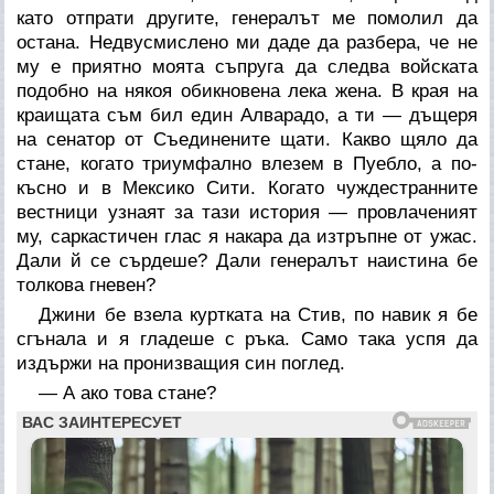
като отпрати другите, генералът ме помолил да
остана. Недвусмислено ми даде да разбера, че не
му е приятно моята съпруга да следва войската
подобно на някоя обикновена лека жена. В края на
краищата съм бил един Алварадо, а ти — дъщеря
на сенатор от Съединените щати. Какво щяло да
стане, когато триумфално влезем в Пуебло, а по-
късно и в Мексико Сити. Когато чуждестранните
вестници узнаят за тази история — провлаченият
му, саркастичен глас я накара да изтръпне от ужас.
Дали й се сърдеше? Дали генералът наистина бе
толкова гневен?
Джини бе взела куртката на Стив, по навик я бе
сгънала и я гладеше с ръка. Само така успя да
издържи на пронизващия син поглед.
— А ако това стане?