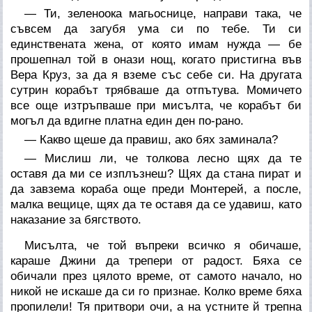
— Ти, зеленоока магьоснице, направи така, че
съвсем да загубя ума си по тебе. Ти си
единствената жена, от която имам нужда — бе
прошепнал той в онази нощ, когато пристигна във
Вера Круз, за да я вземе със себе си. На другата
сутрин корабът трябваше да отпътува. Момичето
все още изтръпваше при мисълта, че корабът би
могъл да вдигне платна един ден по-рано.
— Какво щеше да правиш, ако бях заминала?
— Мислиш ли, че толкова лесно щях да те
оставя да ми се изплъзнеш? Щях да стана пират и
да завзема кораба още преди Монтерей, а после,
малка вещице, щях да те оставя да се удавиш, като
наказание за бягството.
Мисълта, че той въпреки всичко я обичаше,
караше Джини да трепери от радост. Бяха се
обичали през цялото време, от самото начало, но
никой не искаше да си го признае. Колко време бяха
пропилели! Тя притвори очи, а на устните й трепна