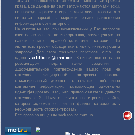
текстов, являющиеся объектом вашего авторского
права. Все данные на сайт, загружаются автоматически,
не проходя заранее отбора с чьей либо стороны, что
является нормой в мировом опыте размещения
информации в сети интернет.
Не смотря на это, при возникновении у Вас вопросов
касательно ссылок на информацию, размещенную на
нашем сайте, правообладателями которой Вы
являетесь, просим обращаться к нам с интересующим
запросом. Для этого требуется переслать е-mail на
адрес:
vse.biblioteki@gmail.com
. В письме настоятельно
рекомендуем подать такие сведения :
1.Документальное подтверждение ваших прав на
материал, защищённый авторским правом:
отсканированный документ с печатью, либо иная
контактная информация, позволяющая однозначно
идентифицировать вас, как правообладателя данного
материала. 2. Прямые ссылки на страницы сайта,
которые содержат ссылки на файлы, которые есть
необходимость откорректировать.
Все права защищенны booksonline.com.ua