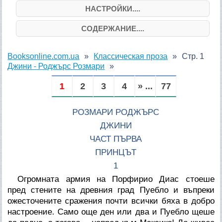
НАСТРОЙКИ....
СОДЕРЖАНИЕ....
Booksonline.com.ua
Классическая проза
Стр. 1
Джини - Роджърс Розмари
1
2
3
4
» ...
77
РОЗМАРИ РОДЖЪРС
ДЖИНИ
ЧАСТ ПЪРВА
ПРИНЦЪТ
1
Огромната армия на Порфирио Диас стоеше
пред стените на древния град Пуебло и въпреки
ожесточените сражения почти всички бяха в добро
настроение. Само още ден или два и Пуебло щеше