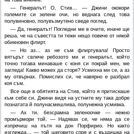
— Генералът! О, Стив… — Джини ококори
големите си зелени очи, но веднага след това
полувиновно, полувъзмутено сведе поглед.
— Да, генералът! Погледни ме в очите, иначе ще
реша, че на съвестта ти тежи нещо повече от някой
обикновен флирт.
— Но аз… аз не съм флиртувала! Просто
вятърът свлече ребозото ми и генералът, който
точно тогава минаваше с коня си покрай мен, ме
загледа! Какво можех да сторя? Усмихна ми се, а аз
му отвърнах. Помислих си, че навярно е разбрал
коя съм.
Все още в обятията на Стив, който я притискаше
към себе си, Джини видя на устните му така добре
познатата й полунасмешлива, полунежна усмивка.
— Ах ти, безсрамна зеленоочке — нежно
промърмори той. — Надявах се, че няма да се
изпречиш на пътя на дон Порфирио. Но както
изглежда… — той шеговито спря и с въздишка на