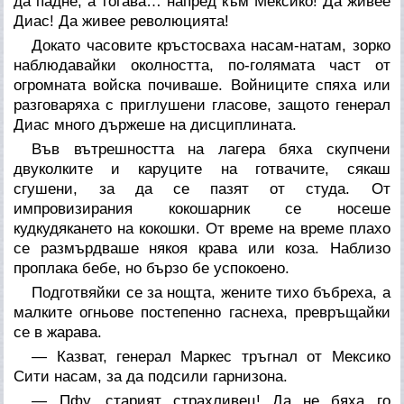
да падне, а тогава… напред към Мексико! Да живее
Диас! Да живее революцията!
Докато часовите кръстосваха насам-натам, зорко
наблюдавайки околността, по-голямата част от
огромната войска почиваше. Войниците спяха или
разговаряха с приглушени гласове, защото генерал
Диас много държеше на дисциплината.
Във вътрешността на лагера бяха скупчени
двуколките и каруците на готвачите, сякаш
сгушени, за да се пазят от студа. От
импровизирания кокошарник се носеше
кудкудякането на кокошки. От време на време плахо
се размърдваше някоя крава или коза. Наблизо
проплака бебе, но бързо бе успокоено.
Подготвяйки се за нощта, жените тихо бъбреха, а
малките огньове постепенно гаснеха, превръщайки
се в жарава.
— Казват, генерал Маркес тръгнал от Мексико
Сити насам, за да подсили гарнизона.
— Пфу, старият страхливец! Да не бяха го