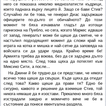
него се показаха няколко меднозлатисти къдрици,
които паднаха върху лицето й. Защо се бави Стив?
Случайно ли бе това, че генерал Диас задържаше
офицерите по-дълго от обичайното? До този
момент те бяха изчаквали гладът да изтощи
гарнизона на Пуебло, но сега, когато Маркес идваше
от запад, генералът може би щеше да сметне, че е
настъпил подходящият момент да сложи край на
играта на котка и мишка и най-сетне да заповяда на
войската си да удари града. Крайно време бе!
Армията трябва да воюва, без да се задържа дълго
на едно място. След това щяха да потеглят към
Мексико Сити, а после…
На Джини й бе трудно да си представи, че някога
всичко това щеше да свърши. Къде щяха да отидат
след това? Какво щеше да прави тя? Едно бе
сигурно, каквото и решение да вземеше Стив, той
никога нямаше да я изостави. Прекалено много бяха
изстрадали заедно и момичето вече не бе в
състояние да понесе евентуална раздяла.