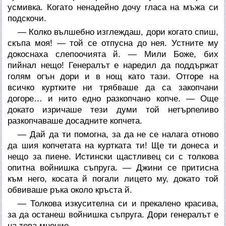
усмивка. Когато ненадейно дочу гласа на мъжа си
подскочи.
— Колко вълшебно изглеждаш, дори когато спиш,
скъпа моя! — той се отпусна до нея. Устните му
докоснаха слепоочията й. — Мили Боже, бих
пийнал нещо! Генералът е наредил да поддържат
голям огън дори и в нощ като тази. Отгоре на
всичко куртките ни трябваше да са закопчани
догоре… и нито едно разкопчано копче. — Още
докато изричаше тези думи той нетърпеливо
разкопчаваше досадните копчета.
— Дай да ти помогна, за да не се налага отново
да шия копчетата на куртката ти! Ще ти донеса и
нещо за пиене. Истински щастливец си с толкова
опитна войнишка съпруга. — Джини се притисна
към него, косата й погали лицето му, докато той
обвиваше ръка около кръста й.
— Толкова изкусителна си и прекалено красива,
за да останеш войнишка съпруга. Дори генералът е
на това мнение.