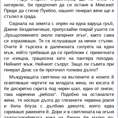
натирили, би предпочел да си остане в Мексико!
Преди да стигне Пуебло, нашият генерал вече ще е
стъпил в града.
Седнала на земята с опрян на една каруца гръб,
Джини безделничеше, пропускайки покрай ушите си
„бръщолевенето около лагерния огън“, както сама
се изразяваше. Тя се ослушваше за нечии стъпки.
Очите й търсеха в далечината силуета на един
мъж, който трябваше да се приближи с привичната
си изящна, грациозна като на пантера походка.
Нейният мъж. Нейният съпруг. Защо ли съвета при
генерал Диас се бе проточил толкова дълго?
Мъждукащата светлина на въглените в нозете й
осветяваше чертите на младата жена, но косата й
бе дискретно скрита под черен шал, един от онези,
така наречени „ребозо“. Подобно на останалите
жени, тя носеше дълга до глезените червена рокля
и бяла блуза с дълбоко деколте, която едва
скриваше раменете й. Дори и в светлината на огъня
златистокафявата кожа на Джини бе малко по-