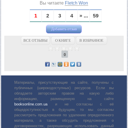
Вы читаете
Fletch Won
1
2
3
4
» ...
59
Добавить отзыв
ВСЕ ОТЗЫВЫ
О КНИГЕ
В ИЗБРАННОЕ
0
Материалы, присутствующие на сайте, получены с
публичных (широкодоступных) ресурсов. Если вы
обладаете авторским правом на какую либо
информацию, размещенную на сайте
booksonline.com.ua
и не согласны с её
общедоступностью в будущем, то мы согласны
рассмотреть предложения по удалению определенного
материала, а также обсудить предложения о
договоренностях, разрешающих использовать данный