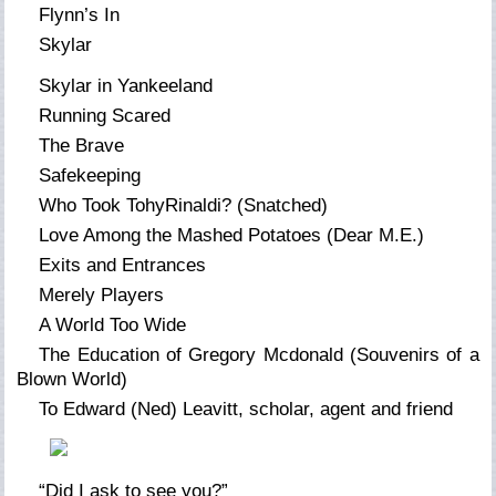
Flynn’s In
Skylar
Skylar in Yankeeland
Running Scared
The Brave
Safekeeping
Who Took TohyRinaldi? (Snatched)
Love Among the Mashed Potatoes (Dear M.E.)
Exits and Entrances
Merely Players
A World Too Wide
The Education of Gregory Mcdonald (Souvenirs of a
Blown World)
To Edward (Ned) Leavitt, scholar, agent and friend
“Did I ask to see you?”