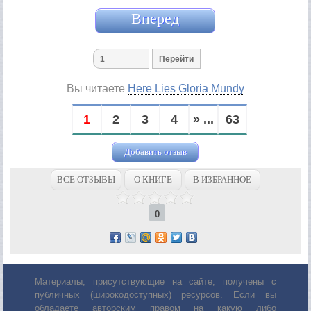
Вперед
Вы читаете
Here Lies Gloria Mundy
1
2
3
4
» ...
63
Добавить отзыв
ВСЕ ОТЗЫВЫ
О КНИГЕ
В ИЗБРАННОЕ
0
Материалы, присутствующие на сайте, получены с
публичных (широкодоступных) ресурсов. Если вы
обладаете авторским правом на какую либо