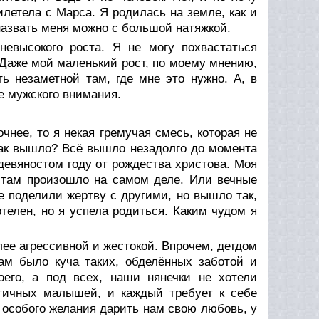
рилетела с Марса. Я родилась на земле, как и
 назвать меня можно с большой натяжкой.
евысокого роста. Я не могу похвастаться
. Даже мой маленький рост, по моему мнению,
ь незаметной там, где мне это нужно. А, в
ре мужского внимания.
нее, то я некая гремучая смесь, которая не
 так вышло? Всё вышло незадолго до момента
девяностом году от рождества христова. Моя
о там произошло на самом деле. Или вечные
 поделили жертву с другими, но вышло так,
телен, но я успела родиться. Каким чудом я
лее агрессивной и жестокой. Впрочем, детдом
ам было куча таких, обделённых заботой и
его, а под всех, наши нянечки не хотели
стичных малышей, и каждый требует к себе
 особого желания дарить нам свою любовь, у