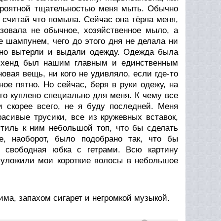
вероятной тщательностью меня мыть. Обычно
 считай что помыла. Сейчас она тёрла меня,
ьзовала не обычное, хозяйственное мыло, а
 шампунем, чего до этого дня не делала ни
ьно вытерли и выдали одежду. Одежда была
д-хенд был нашим главным и единственным
вая вещь, ни кого не удивляло, если где-то
е пятно. Но сейчас, беря в руки одежу, на
то куплено специально для меня. К чему все
и скорее всего, не я буду последней. Меня
расивые трусики, все из кружевных вставок,
стиль к ним небольшой топ, что бы сделать
е, наоборот, было подобрано так, что бы
и свободная юбка с гетрами. Всю картину
 уложили мои короткие волосы в небольшое
ма, запахом сигарет и негромкой музыкой.