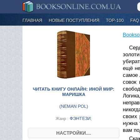
ГЛАВНАЯ
НОВЫЕ ПОСТУПЛЕНИЯ
ТОР-100
FAQ
Bookso
Сер
золоти
убират
ещё не
самое 
совок 
свобод
ЧИТАТЬ КНИГУ ОНЛАЙН: ИНОЙ МИР:
МАРИШКА
Логика
неправ
(
NEMAN POL
)
никогд
своих 
ФЭНТЕЗИ
Жанр :
;
нужна 
вам по
НАСТРОЙКИ....
Ска