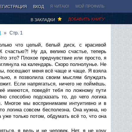
ЕГИСТРАЦИЯ
ВХОД
Я ЧИТАЮ!
МОЙ ПРОФИЛЬ
ДОБАВИТЬ КНИГУ
В ЗАКЛАДКИ
l
Стр. 1
олько что целый, белый диск, с красивой
К счастью?! Ну да, велико счастье, теперь
Что это? Плохое предчувствие или просто, я
зглянула на календарь. Скоро полнолунье. Не
ны, посещают меня всё чаще и чаще. Я взяла
ально, я позволила своим мыслям блуждать
вожит. Если напрягаться, ничего не поймёшь.
неё имеются, поведёт тебя по ложному пути
но способно подсказать то, до чего логика
ем. Многое мы воспринимаем интуитивно и в
что логика совсем бесполезна. Она нужна, но
 уже только потом, обдумать всё то, что она
ться, я ведь и не человек. Нет, я не хочу