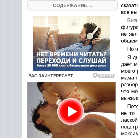
сказат
СОДЕРЖАНИЕ....
все вы
Вне
фигуро
не явл
общем 
Но ч
Я дн
даёт м
моего 
мама п
разбор
что мо
выжила
Пото
не то 
ласко
подстр
максим