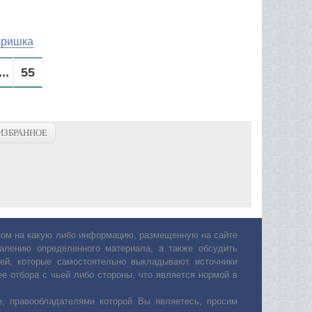
аришка
...
55
ИЗБРАННОЕ
авом на какую либо информацию, размещенную на сайте
лению определенного материала, а также обсудить
ей, которые самостоятельно выкладывают источники
е отбора с чьей либо стороны, что является нормой в
, правообладателями которой Вы являетесь, просим