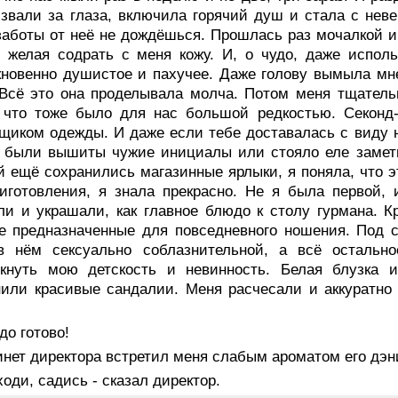
звали за глаза, включила горячий душ и стала с не
заботы от неё не дождёшься. Прошлась раз мочалкой и
 желая содрать с меня кожу. И, о чудо, даже испол
новенно душистое и пахучее. Даже голову вымыла мне
 Всё это она проделывала молча. Потом меня тщател
, что тоже было для нас большой редкостью. Секон
щиком одежды. И даже если тебе доставалась с виду но
 были вышиты чужие инициалы или стояло еле заметно
й ещё сохранились магазинные ярлыки, я поняла, что э
иготовления, я знала прекрасно. Не я была первой, 
ли и украшали, как главное блюдо к столу гурмана. К
е предназначенные для повседневного ношения. Под 
в нём сексуально соблазнительной, а всё остально
ркнуть мою детскость и невинность. Белая блузка 
или красивые сандалии. Меня расчесали и аккуратно
о готово!
нет директора встретил меня слабым ароматом его дэни
ходи, садись - сказал директор.