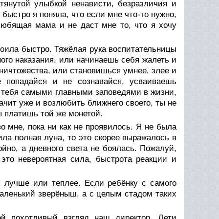
тянутой улыбкой ненависти, безразличия и
быстро я поняла, что если мне что-то нужно,
любящая мама и не даст мне то, что я хочу
своила быстро. Тяжёлая рука воспитательницы
ного наказания, или начинаешь себя жалеть и
 ничтожества, или становишься умнее, злее и
е попадайся и не сознавайся, усваиваешь
я тебя самыми главными заповедями в жизни,
начит уже и возлюбить ближнего своего, ты не
ы платишь той же монетой.
 мне, пока ни как не проявилось. Я не была
ла полная луна, то это скорее выражалось в
йно, а дневного света не боялась. Пожалуй,
 это невероятная сила, быстрота реакции и
я лучше или теплее. Если ребёнку с самого
маленький зверёныш, а с целым стадом таких
ой похотливый взгляд наш директор. Дети