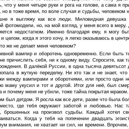
ь, что у меня четыре руки и рога на голове, а сама я п
, но в тоже время, по воле случая и судьбы, человеком
шне я выгляжу как все люди. Миловидная девушка н
й фотомодели, но, на мой взгляд, у меня всего в меру
яется недостатком. Именно благодаря ему, я могу быт
и целом, когда я этого хочу, я легко оказываюсь в цент
то же не делает меня человеком?
евной вампир и оборотень одновременно. Если быть точ
не причислить себя, ни к одному виду. Спросите, как
рождения. В далёкой Руссии, в одна тысяча девятьсот 
опала в жуткую переделку. Ни кто так и не знает, чт
ки между вампирами и оборотнями, или просто одни не
ю маму укусил и тот и другой. Итог для неё, был смер
 и почему меня не убили, тоже тайна покрытая мраком.
м был детдом. Я росла как все дети, разве что была бо
место, где тебя окружают заботой и любовью. Нас т
й, брошенных на произвол судьбы. Каждый хотел сво
аиваться. Когда у тебя на попечении двадцать эгои
ум внимания, не хватает ни сил, ни времени. Впрочем,