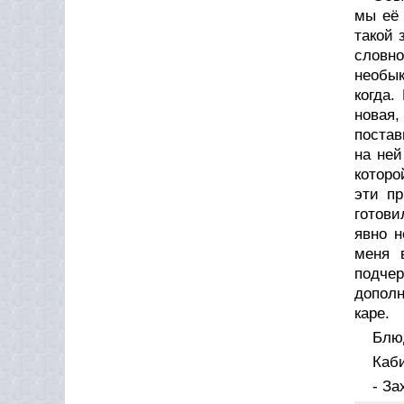
мы её 
такой 
словно
необык
когда.
новая
постав
на ней
которо
эти пр
готови
явно н
меня 
подче
дополн
каре.
Блюд
Каби
- За