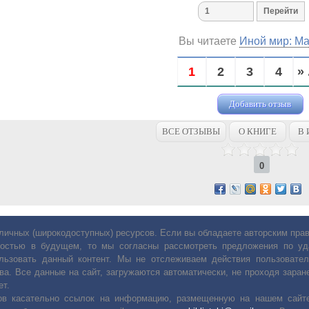
Вы читаете
Иной мир: М
1
2
3
4
» 
Добавить отзыв
ВСЕ ОТЗЫВЫ
О КНИГЕ
В 
0
личных (широкодоступных) ресурсов. Если вы обладаете авторским пр
остью в будущем, то мы согласны рассмотреть предложения по уда
льзовать данный контент. Мы не отслеживаем действия пользовател
ва. Все данные на сайт, загружаются автоматически, не проходя заране
ет.
сов касательно ссылок на информацию, размещенную на нашем сайте