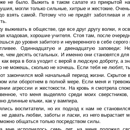
же не было. Выжить в таком салате из прикрытой на
ушия, могли только сильные, хитрые и жестокие. Очень 
до взять самой. Потому что не придёт заботливая и 
ть.
у выживать в обществе, где все друг другу волки, я о
ая кладовая, хорошие учителя. Стоя там, после очеред
ешься до уровня забитого и неуверенного в себе серого
отливее. Одиннадцатую и двенадцатую заповеди: Н
е, чем десять остальных. И именно они становятся дл
 как вера в бога уходит с верой в людскую доброту, а з
о не можешь, сколько не хочешь. Если тебя не любят, т
от закончился мой начальный период жизни. Скрытое во
ом или оборотнем в полной мере. Если меня и тревожи
нии агрессии и жестокости. На кровь я смотрела споко
венное, что меня выделяло среди моих сверстников,
но длинные клыки, как у вампира.
ялись воспитатели, но их подход к нам не становилс
 не давать любви, заботы и ласки, из него вырастает 
 можно общаться только посредством силы.
да мне исполнилось семь лет, на меня положил св