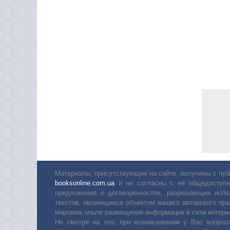
Материалы, присутствующие на сайте, получены с пуб
booksonline.com.ua
и не согласны с её общедоступн
предложения о договоренностях, разрешающих испо
текстов, являющиеся объектом вашего авторского пра
мировом опыте размещения информации в сети интерн
Не смотря на это, при возникновении у Вас вопро