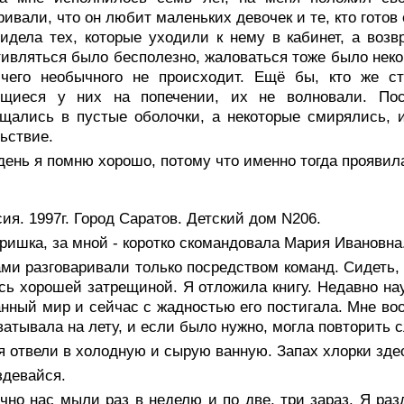
ривали, что он любит маленьких девочек и те, кто гото
идела тех, которые уходили к нему в кабинет, а возв
ивляться было бесполезно, жаловаться тоже было неком
ичего необычного не происходит. Ещё бы, кто же ст
ящиеся у них на попечении, их не волновали. По
щались в пустые оболочки, а некоторые смирялись, 
ьствие.
день я помню хорошо, потому что именно тогда проявила
ия. 1997г. Город Саратов. Детский дом N206.
ришка, за мной - коротко скомандовала Мария Ивановна
ми разговаривали только посредством команд. Сидеть, 
сь хорошей затрещиной. Я отложила книгу. Недавно на
нный мир и сейчас с жадностью его постигала. Мне воо
ватывала на лету, и если было нужно, могла повторить с
 отвели в холодную и сырую ванную. Запах хлорки здес
здевайся.
но нас мыли раз в неделю и по две, три зараз. Я разд