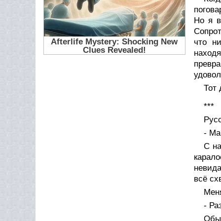
погова
Но я в
Сопрот
что н
наход
превра
удовол
Тот 
***
Русс
- Ма
С на
карало
невида
всё сх
Меня
- Ра
Обыч