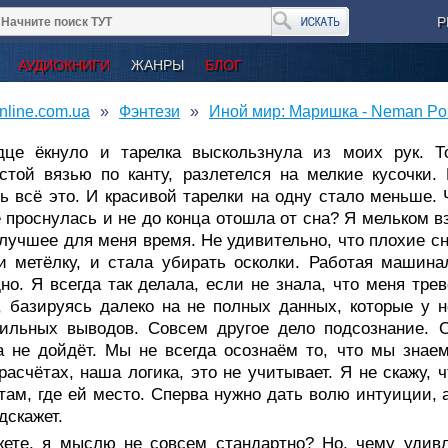
Р
АУДИОКНИГИ
ЖАНРЫ
БЛОГ
nline.com.ua
Фэнтези
Иной мир: Маришка - Neman Po
дце ёкнуло и тарелка выскользнула из моих рук. Т
стой вязью по канту, разлетелся на мелкие кусочки. 
ь всё это. И красивой тарелки на одну стало меньше. 
 проснулась и не до конца отошла от сна? Я мельком в
лучшее для меня время. Не удивительно, что плохие с
и метёлку, и стала убирать осколки. Работая машин
но. Я всегда так делала, если не знала, что меня тре
, базируясь далеко на не полных данных, которые у 
ильных выводов. Совсем другое дело подсознание. О
а не дойдёт. Мы не всегда осознаём то, что мы зна
расчётах, наша логика, это не учитывает. Я не скажу, 
там, где ей место. Сперва нужно дать волю интуиции, а
дскажет.
жете, я мыслю не совсем стандартно? Но, чему удивля