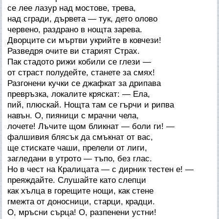
се лее лазур над мостове, трева,
над сгради, дървета — тук, дето олово
червено, раздрано в нощта зарева.
Дворците си мъртви укрийте в ковчези!
Разведря очите ви старият Страх.
Пак стадото рижи кобили се глези —
от страст полудейте, станете за смях!
Разгонени кучки се джафкат за дрипава
превръзка, локалите кряскат: — Ела,
пий, плюскай. Нощта там се гърчи и рипва
навън. О, пияници с мрачни чела,
лочете! Лъчите щом бликнат — боли ги! —
фалшивия блясък да смъкнат от вас,
ще стискате чаши, прелели от лиги,
загледани в утрото — тъпо, без глас.
Но в чест на Кралицата — с дирник тестен е! —
преяждайте. Слушайте като слепци
как хълца в горещите нощи, как стене
гмежта от доносници, старци, крадци.
О, мръсни сърца! О, разпенени устни!