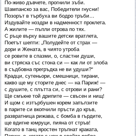
По-живо дъвчете, прогнили зъби.
Шампанско за вас, Победители гнусни!
Позорът в търбуха ви бодро тръби…
Издувайте ноздри в надменност проклета.
А жилите — пъпли отрова по тях.
С ръце върху вашите детски вратлета,
Поетът шепти: „Полудейте от страх —
дори и Жената, в чиято утроба
се ровите в спазми, о, сластни души,
ви стряска със стона си — как ли от злоба
в съдбовна прегръдка не ви удуши?“
Крадци, сутеньори, смешници, тирани,
какво ще му сторите днес — на Париж! —
с душите, с плътта си, с отрови и рани?
Ще смъкне той дрипите — свъсен и нищ!
И щом с изтърбушен корем запълзите
в парите си вкопчили пръсти до кръв,
развратница рижава, с бомба в гърдите,
ще вдигне юмруци, пияна от стръв!
Когато в танц яростен тръпнат краката,