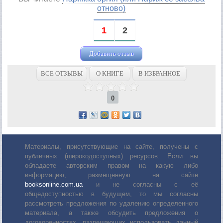
отново)
1
2
Добавить отзыв
ВСЕ ОТЗЫВЫ
О КНИГЕ
В ИЗБРАННОЕ
0
Материалы, присутствующие на сайте, получены с
публичных (широкодоступных) ресурсов. Если вы
обладаете авторским правом на какую либо
информацию, размещенную на сайте
booksonline.com.ua
и не согласны с её
общедоступностью в будущем, то мы согласны
рассмотреть предложения по удалению определенного
материала, а также обсудить предложения о
договоренностях, разрешающих использовать данный