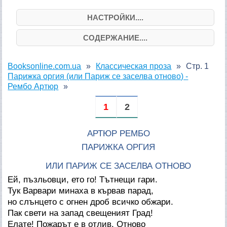
НАСТРОЙКИ....
СОДЕРЖАНИЕ....
Booksonline.com.ua
Классическая проза
Стр. 1
Парижка оргия (или Париж се заселва отново) -
Рембо Артюр
1
2
АРТЮР РЕМБО
ПАРИЖКА ОРГИЯ
ИЛИ ПАРИЖ СЕ ЗАСЕЛВА ОТНОВО
Ей, пъзльовци, ето го! Тътнещи гари.
Тук Варвари минаха в кървав парад,
но слънцето с огнен дроб всичко обжари.
Пак свети на запад свещеният Град!
Елате! Пожарът е в отлив. Отново