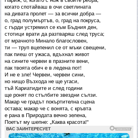
Париж, о, когато с нож в свойте ребра,
когато спотайваш в очи светлината
на дивата пролет — за всички добра —
о, град полумъртъв, о, град на покруса,
с гърди устремил се към Бъдния ден,
стотици врати да разтваряш след труса;
от мрачното Минало благословен,
ти — труп вцепенил се от мъки свещени,
пак пиеш от ужаса, вдъхнал живот
на сините червеи в празните вени,
пак твоята обич е в ледена пот!
И не е зле! Червеи, червеи сини,
но нищо Възхода не ще угаси,
тъй Кариатидите и след години
ще ронят по стълбите звездни сълзи.
Макар че градът покъртителна сцена
остава; макар че с вонята, с кръвта
е рана в Природата вечно зелена,
Поетът му шепне: „Каква красота!“