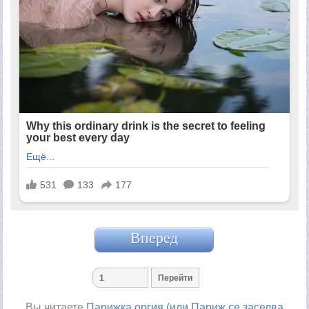
Вперед
Вы читаете
Парижка оргия (или Париж се заселва