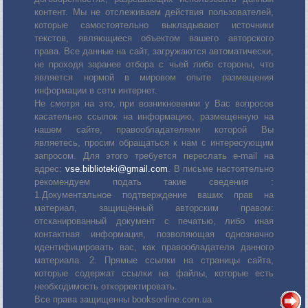
контент. Мы не отслеживаем действия пользователей,
которые самостоятельно выкладывают источники
текстов, являющиеся объектом вашего авторского
права. Все данные на сайт, загружаются автоматически,
не проходя заранее отбора с чьей либо стороны, что
является нормой в мировом опыте размещения
информации в сети интернет.
Не смотря на это, при возникновении у Вас вопросов
касательно ссылок на информацию, размещенную на
нашем сайте, правообладателями которой Вы
являетесь, просим обращаться к нам с интересующим
запросом. Для этого требуется переслать е-mail на
адрес:
vse.biblioteki@gmail.com
. В письме настоятельно
рекомендуем подать такие сведения :
1.Документальное подтверждение ваших прав на
материал, защищённый авторским правом:
отсканированный документ с печатью, либо иная
контактная информация, позволяющая однозначно
идентифицировать вас, как правообладателя данного
материала. 2. Прямые ссылки на страницы сайта,
которые содержат ссылки на файлы, которые есть
необходимость откорректировать.
Все права защищенны booksonline.com.ua