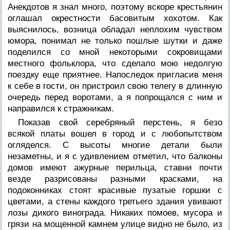
Анекдотов я знал много, поэтому вскоре крестьянин
оглашал окрестности басовитым хохотом. Как
выяснилось, возница обладал неплохим чувством
юмора, понимал не только пошлые шутки и даже
поделился со мной некоторыми сокровищами
местного фольклора, что сделало мою недолгую
поездку еще приятнее. Напоследок пригласив меня
к себе в гости, он пристроил свою телегу в длинную
очередь перед воротами, а я попрощался с ним и
направился к стражникам.
Показав свой серебряный перстень, я безо
всякой платы вошел в город и с любопытством
огляделся. С высоты многие детали были
незаметны, и я с удивлением отметил, что балконы
домов имеют ажурные перильца, ставни почти
везде разрисованы разными красками, на
подоконниках стоят красивые пузатые горшки с
цветами, а стены каждого третьего здания увивают
лозы дикого винограда. Никаких помоев, мусора и
грязи на мощенной камнем улице видно не было, из