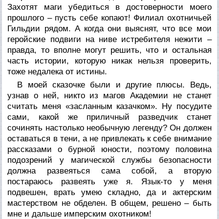
Захотят маги убедиться в достоверности моего
прошлого – пусть себе копают! Филиал охотничьей
Гильдии рядом. А когда они выяснят, что все мои
геройские подвиги на ниве истребителя нежити –
правда, то вполне могут решить, что и остальная
часть истории, которую никак нельзя проверить,
тоже недалека от истины.
В моей сказочке были и другие плюсы. Ведь,
узнав о ней, никто из магов Академии не станет
считать меня «засланным казачком». Ну посудите
сами, какой же приличный разведчик станет
сочинять настолько необычную легенду? Он должен
оставаться в тени, а не привлекать к себе внимание
рассказами о бурной юности, поэтому половина
подозрений у магической службы безопасности
должна развеяться сама собой, а вторую
постараюсь развеять уже я. Язык-то у меня
подвешен, врать умею складно, да и актерским
мастерством не обделен. В общем, решено – быть
мне и дальше имперским охотником!