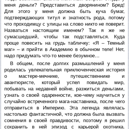
меня деньги? Представиться дворянином? Бред!
Для этого у меня должна быть куча бумаг,
подтверждающих титул и знатность рода, потому
что проходимцу с улицы на слово никто не поверит.
Назваться настоящим именем? Так я же не
сумасшедший, чтобы так подставляться. Куда
проще повесить на грудь табличку: «Я – Темный
маг» – и прийти в Академию в обычном теле! Нет,
надо придумать что-то менее безумное…
В общем, после долгих размышлений у меня
родилась увлекательная приключенческая история
о мастере-мечнике, путешественнике и
авантюристе, который успел повидать мир,
побывать на недавней войне, разжиться деньгами,
узнать о своей одаренности, кое-чему научиться у
случайно встреченного мага-наставника, после чего
отправиться в Империю. Эта легенда являлась
настолько фантастичной, что должна была вызвать
сомнения в своей правдивости, поэтому я решил
сохранить в ней эпизод с карьерой охотника.