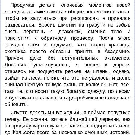
Продумав детали ключевых моментов новой
легенды, а также наметив общие положения вранья,
чтобы не запутаться при расспросах, я принялся
раздеваться. Бросив шмотки на траву и не забыв
снять перстень с драконом, сменил тело и
приступил к обратному процессу. После этого
оглядел себя и подумал, что такого красавца
охотника просто обязаны принять в Академию.
Причем даже без вступительных экзаменов.
Довольно усмехнувшись, я пошел к дороге,
стараясь не подцепить репьев на штаны, однако,
выйдя из леса, понял, что это не удалось, и долго
очищал нежную тонкую ткань от колючек. Нет, все-
таки те, кто носит такую богатую одежду, по лесам
и буеракам не лазают, и гардеробчик мне следовало
обновить.
Спустя десять минут ходьбы я поймал попутную
телегу. Ее хозяин, житель ближайшей деревни, вез
на продажу картошку и согласился подбросить меня
до Кальсота всего за несколько смешных историй.