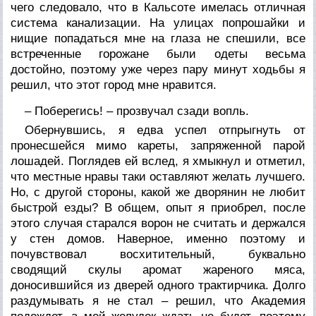
чего следовало, что в Кальсоте имелась отличная
система канализации. На улицах попрошайки и
нищие попадаться мне на глаза не спешили, все
встреченные горожане были одеты весьма
достойно, поэтому уже через пару минут ходьбы я
решил, что этот город мне нравится.
– Поберегись! – прозвучал сзади вопль.
Обернувшись, я едва успел отпрыгнуть от
пронесшейся мимо кареты, запряженной парой
лошадей. Поглядев ей вслед, я хмыкнул и отметил,
что местные нравы таки оставляют желать лучшего.
Но, с другой стороны, какой же дворянин не любит
быстрой езды? В общем, опыт я приобрел, после
этого случая старался ворон не считать и держался
у стен домов. Наверное, именно поэтому и
почувствовал восхитительный, буквально
сводящий скулы аромат жареного мяса,
доносившийся из дверей одного трактирчика. Долго
раздумывать я не стал – решил, что Академия