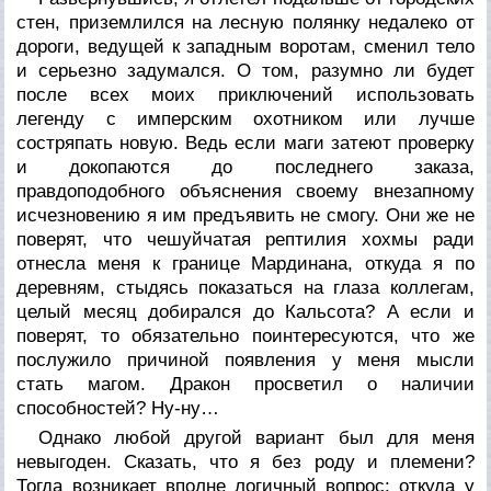
стен, приземлился на лесную полянку недалеко от
дороги, ведущей к западным воротам, сменил тело
и серьезно задумался. О том, разумно ли будет
после всех моих приключений использовать
легенду с имперским охотником или лучше
состряпать новую. Ведь если маги затеют проверку
и докопаются до последнего заказа,
правдоподобного объяснения своему внезапному
исчезновению я им предъявить не смогу. Они же не
поверят, что чешуйчатая рептилия хохмы ради
отнесла меня к границе Мардинана, откуда я по
деревням, стыдясь показаться на глаза коллегам,
целый месяц добирался до Кальсота? А если и
поверят, то обязательно поинтересуются, что же
послужило причиной появления у меня мысли
стать магом. Дракон просветил о наличии
способностей? Ну-ну…
Однако любой другой вариант был для меня
невыгоден. Сказать, что я без роду и племени?
Тогда возникает вполне логичный вопрос: откуда у