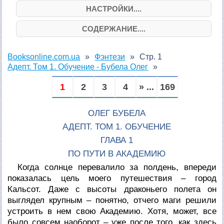
НАСТРОЙКИ....
СОДЕРЖАНИЕ....
Booksonline.com.ua
Фэнтези
Стр. 1
Адепт. Том 1. Обучение - Бубела Олег
1
2
3
4
» ...
169
ОЛЕГ БУБЕЛА
АДЕПТ. ТОМ 1. ОБУЧЕНИЕ
ГЛАВА 1
ПО ПУТИ В АКАДЕМИЮ
Когда солнце перевалило за полдень, впереди
показалась цель моего путешествия – город
Кальсот. Даже с высоты драконьего полета он
выглядел крупным – понятно, отчего маги решили
устроить в нем свою Академию. Хотя, может, все
было совсем наоборот – уже после того, как здесь