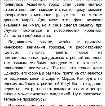
появилась Академия, город стал увеличиваться
стремительными темпами и к настоящему времени
превратился в мегаполис (разумеется, по меркам
данного мира). Для меня этот факт никакого
значения не имел, но я себе сделал заметку при
случае покопаться в исторических хрониках.
Из чистого любопытства.
Поднявшись повыше, чтобы не привлечь
ненужного внимания горожан, я рассматривал
Кальсот, пытаясь понять, какое из
немногочисленных грандиозных строений являлось
тем самым учебным заведением, в которое я
планировал поступить. Так-так, это точно Храм
Единого, его форма и размеры почти не отличаются
от виденных мной в Даре и Марде. Как будто по
одному шаблону строили, ей-богу! Вот это здание,
вероятно, театр, а вон тот комплекс в самом центре
вполне может оказаться Академией. Ну и прекрасно,
теперь не промахнусь!
Развернувшись, я отлетел подальше от городских