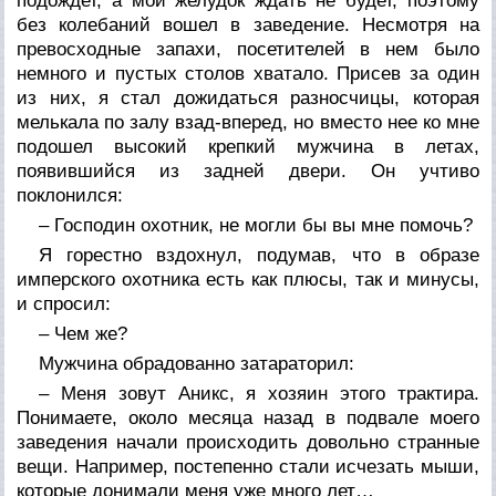
подождет, а мой желудок ждать не будет, поэтому
без колебаний вошел в заведение. Несмотря на
превосходные запахи, посетителей в нем было
немного и пустых столов хватало. Присев за один
из них, я стал дожидаться разносчицы, которая
мелькала по залу взад-вперед, но вместо нее ко мне
подошел высокий крепкий мужчина в летах,
появившийся из задней двери. Он учтиво
поклонился:
– Господин охотник, не могли бы вы мне помочь?
Я горестно вздохнул, подумав, что в образе
имперского охотника есть как плюсы, так и минусы,
и спросил:
– Чем же?
Мужчина обрадованно затараторил:
– Меня зовут Аникс, я хозяин этого трактира.
Понимаете, около месяца назад в подвале моего
заведения начали происходить довольно странные
вещи. Например, постепенно стали исчезать мыши,
которые донимали меня уже много лет…