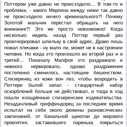
Поттером уже давно не происходило… В том-то и
проблема, - какого Мерлина между ними так давно
не происходило ничего криминального?! Почему
Золотой мальчик перестал обращать на него
внимание?! Это же просто невозможно! Когда
несколько недель назад Поттер первый раз
проигнорировал шпильку в свой адрес, Драко лишь
пожал плечами - ну мало ли, может не в настроении
человек. Но когда это произошло во второй раз и в
третий… Поначалу Малфоя это раздражало и
немного нервировало, однако раздражение
постепенно сменилось настоящим бешенством.
Слизеринец из кожи вон лез, чтобы возродить в
Поттере былой запал - стандартный набор
оскорблений больше не действовал, и тогда в ход
пошли изощрённые слизеринские издевательства.
Незадачливый гриффиндорец за последнее время
испытал на себе около дюжины разновсяческих
заклинаний, от банальной щекотки до мерзкого
проклятия, заставившего паренька покрыться