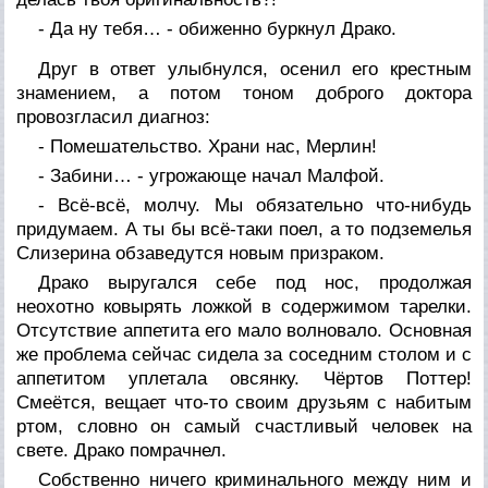
- Да ну тебя… - обиженно буркнул Драко.
Друг в ответ улыбнулся, осенил его крестным
знамением, а потом тоном доброго доктора
провозгласил диагноз:
- Помешательство. Храни нас, Мерлин!
- Забини… - угрожающе начал Малфой.
- Всё-всё, молчу. Мы обязательно что-нибудь
придумаем. А ты бы всё-таки поел, а то подземелья
Слизерина обзаведутся новым призраком.
Драко выругался себе под нос, продолжая
неохотно ковырять ложкой в содержимом тарелки.
Отсутствие аппетита его мало волновало. Основная
же проблема сейчас сидела за соседним столом и с
аппетитом уплетала овсянку. Чёртов Поттер!
Смеётся, вещает что-то своим друзьям с набитым
ртом, словно он самый счастливый человек на
свете. Драко помрачнел.
Собственно ничего криминального между ним и