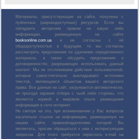
Материалы, присутствующие на сайте, получены с
публичных (широкодоступных) ресурсов. Если вы
обладаете авторским правом на какую либо
информацию, размещенную на сайте
booksonline.com.ua
и не согласны с её
общедоступностью в будущем, то мы согласны
рассмотреть предложения по удалению определенного
материала, а также обсудить предложения о
договоренностях, разрешающих использовать данный
контент. Мы не отслеживаем действия пользователей,
которые самостоятельно выкладывают источники
текстов, являющиеся объектом вашего авторского
права. Все данные на сайт, загружаются автоматически,
не проходя заранее отбора с чьей либо стороны, что
является нормой в мировом опыте размещения
информации в сети интернет.
Не смотря на это, при возникновении у Вас вопросов
касательно ссылок на информацию, размещенную на
нашем сайте, правообладателями которой Вы
являетесь, просим обращаться к нам с интересующим
запросом. Для этого требуется переслать е-mail на