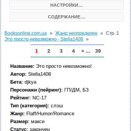
НАСТРОЙКИ....
СОДЕРЖАНИЕ....
Booksonline.com.ua
Жанр неопределен
Стр. 1
Это просто невозможно - Stella1408
1
2
3
4
» ...
39
Название:
Это просто невозможно!
Автор:
Stella1408
Бета:
djkya
Персонажи (пейринг):
ГП/ДМ, БЗ
Рейтинг:
NC-17
Тип (категория):
слэш
Жанр:
Flaff/Humor/Romance
Размер:
макси
Статус:
закончен