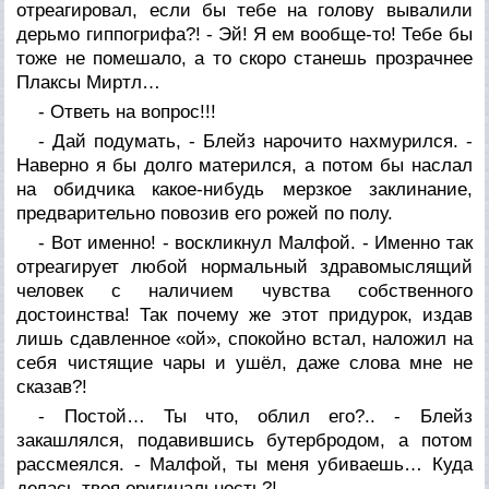
отреагировал, если бы тебе на голову вывалили
дерьмо гиппогрифа?! - Эй! Я ем вообще-то! Тебе бы
тоже не помешало, а то скоро станешь прозрачнее
Плаксы Миртл…
- Ответь на вопрос!!!
- Дай подумать, - Блейз нарочито нахмурился. -
Наверно я бы долго матерился, а потом бы наслал
на обидчика какое-нибудь мерзкое заклинание,
предварительно повозив его рожей по полу.
- Вот именно! - воскликнул Малфой. - Именно так
отреагирует любой нормальный здравомыслящий
человек с наличием чувства собственного
достоинства! Так почему же этот придурок, издав
лишь сдавленное «ой», спокойно встал, наложил на
себя чистящие чары и ушёл, даже слова мне не
сказав?!
- Постой… Ты что, облил его?.. - Блейз
закашлялся, подавившись бутербродом, а потом
рассмеялся. - Малфой, ты меня убиваешь… Куда
делась твоя оригинальность?!