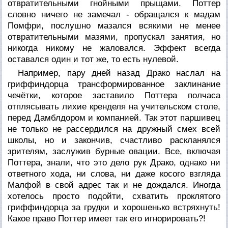
отвратительными гнойными прыщами. Поттер
словно ничего не замечал - обращался к мадам
Помфри, послушно мазался всякими не менее
отвратительными мазями, пропускал занятия, но
никогда никому не жаловался. Эффект всегда
оставался один и тот же, то есть нулевой.
Например, пару дней назад Драко наслал на
гриффиндорца трансформированное заклинание
чечётки, которое заставило Поттера полчаса
отплясывать лихие кренделя на учительском столе,
перед Дамблдором и компанией. Так этот паршивец
не только не рассердился на дружный смех всей
школы, но и закончив, счастливо раскланялся
зрителям, заслужив бурные овации. Все, включая
Поттера, знали, что это дело рук Драко, однако ни
ответного хода, ни слова, ни даже косого взгляда
Малфой в свой адрес так и не дождался. Иногда
хотелось просто подойти, схватить проклятого
гриффиндорца за грудки и хорошенько встряхнуть!
Какое право Поттер имеет так его игнорировать?!