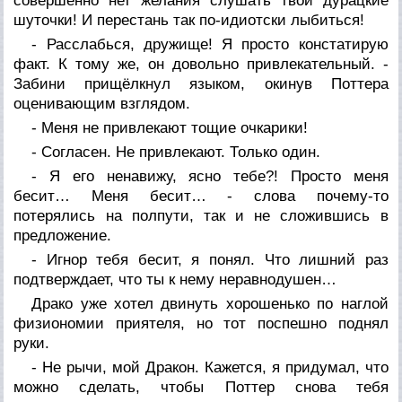
совершенно нет желания слушать твои дурацкие
шуточки! И перестань так по-идиотски лыбиться!
- Расслабься, дружище! Я просто констатирую
факт. К тому же, он довольно привлекательный. -
Забини прищёлкнул языком, окинув Поттера
оценивающим взглядом.
- Меня не привлекают тощие очкарики!
- Согласен. Не привлекают. Только один.
- Я его ненавижу, ясно тебе?! Просто меня
бесит… Меня бесит… - слова почему-то
потерялись на полпути, так и не сложившись в
предложение.
- Игнор тебя бесит, я понял. Что лишний раз
подтверждает, что ты к нему неравнодушен…
Драко уже хотел двинуть хорошенько по наглой
физиономии приятеля, но тот поспешно поднял
руки.
- Не рычи, мой Дракон. Кажется, я придумал, что
можно сделать, чтобы Поттер снова тебя