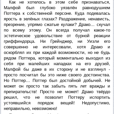
Как не хотелось в этом себе признаваться,
Малфой был глубоко уязвлён равнодушием
Поттера к собственной персоне. Куда подевалась
ярость в зелёных глазах? Раздражение, ненависть,
презрение, упрямо сжатые кулаки? Драко… скучал
по всему этому. Он всегда получал какое-то
эстетическое удовольствие от бурной реакции
гриффиндорца. Ни Грейнджер, ни Уизли его
совершенно не интересовали, хотя Драко и
оскорблял их при каждой возможности, но не будь
рядом Поттера, который моментально выходил из
себя при малейших нападках на его друзей,
Малфой бы даже в их сторону и не взглянул -
просто посчитал бы это ниже своего достоинства.
Но Поттер… Поттер был достойной добычей. Не
может он просто так забыть пять лет вражды и
препирательств! Просто не может! Драко твёрдо
решил, что не позволит Поттеру испортить
устоявшийся порядок вещей! Недопустимо,
неправильно, невозможно!