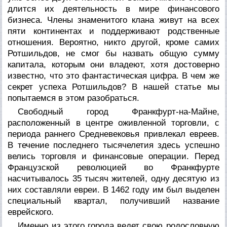
длится их деятельность в мире финансового
бизнеса. Члены знаменитого клана живут на всех
пяти континентах и поддерживают родственные
отношения. Вероятно, никто другой, кроме самих
Ротшильдов, не смог бы назвать общую сумму
капитала, которым они владеют, хотя достоверно
известно, что это фантастическая цифра. В чем же
секрет успеха Ротшильдов? В нашей статье мы
попытаемся в этом разобраться.
Свободный город Франкфурт-на-Майне,
расположенный в центре оживленной торговли, с
периода раннего Средневековья привлекал евреев.
В течение последнего тысячелетия здесь успешно
велись торговля и финансовые операции. Перед
Французской революцией во Франкфурте
насчитывалось 35 тысяч жителей, одну десятую из
них составляли евреи. В 1462 году им был выделен
специальный квартал, получивший название
еврейского.
Именно из этого города ведет свою родословную