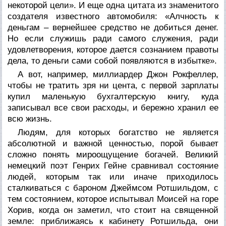
некоторой цели». И еще одна цитата из знаменитого
создателя известного автомобиля: «Алчность к
деньгам – вернейшее средство не добиться денег.
Но если служишь ради самого служения, ради
удовлетворения, которое дается сознанием правоты
дела, то деньги сами собой появляются в избытке».
А вот, например, миллиардер Джон Рокфеллер,
чтобы не тратить зря ни цента, с первой зарплаты
купил маленькую бухгалтерскую книгу, куда
записывал все свои расходы, и бережно хранил ее
всю жизнь.
Людям, для которых богатство не является
абсолютной и важной ценностью, порой бывает
сложно понять мироощущение богачей. Великий
немецкий поэт Генрих Гейне сравнивал состояние
людей, которым так или иначе приходилось
сталкиваться с бароном Джеймсом Ротшильдом, с
тем состоянием, которое испытывал Моисей на горе
Хорив, когда он заметил, что стоит на священной
земле: приближаясь к кабинету Ротшильда, они