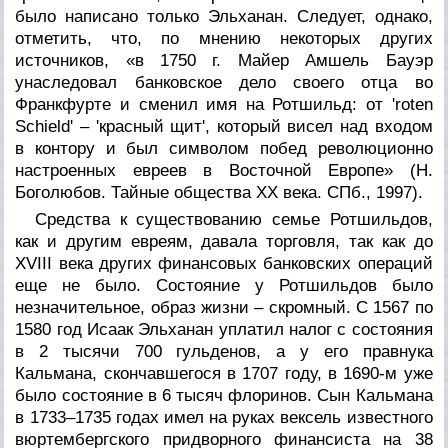
было написано только Эльханан. Следует, однако,
отметить, что, по мнению некоторых других
источников, «в 1750 г. Майер Амшель Бауэр
унаследовал банковское дело своего отца во
Франкфурте и сменил имя на Ротшильд: от 'roten
Schield' – 'красный щит', который висел над входом
в контору и был символом побед революционно
настроенных евреев в Восточной Европе» (Н.
Боголюбов. Тайные общества XX века. СПб., 1997).
Средства к существованию семье Ротшильдов,
как и другим евреям, давала торговля, так как до
XVIII века других финансовых банковских операций
еще не было. Состояние у Ротшильдов было
незначительное, образ жизни – скромный. С 1567 по
1580 год Исаак Эльханан уплатил налог с состояния
в 2 тысячи 700 гульденов, а у его правнука
Кальмана, скончавшегося в 1707 году, в 1690-м уже
было состояние в 6 тысяч флоринов. Сын Кальмана
в 1733–1735 годах имел на руках вексель известного
вюртембергского придворного финансиста на 38