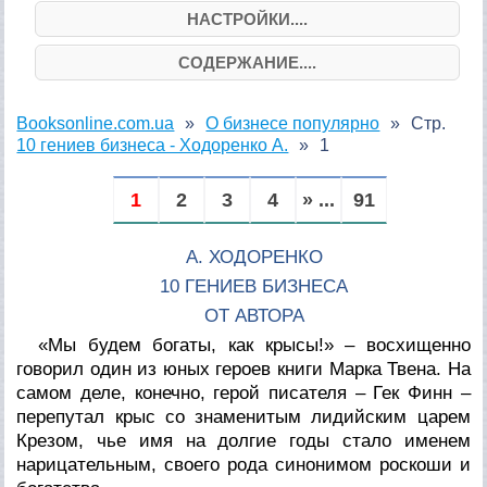
НАСТРОЙКИ....
СОДЕРЖАНИЕ....
Booksonline.com.ua
О бизнесе популярно
Стр.
10 гениев бизнеса - Ходоренко А.
1
1
2
3
4
» ...
91
А. ХОДОРЕНКО
10 ГЕНИЕВ БИЗНЕСА
ОТ АВТОРА
«Мы будем богаты, как крысы!» – восхищенно
говорил один из юных героев книги Марка Твена. На
самом деле, конечно, герой писателя – Гек Финн –
перепутал крыс со знаменитым лидийским царем
Крезом, чье имя на долгие годы стало именем
нарицательным, своего рода синонимом роскоши и