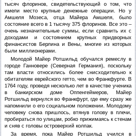
тысяч флоринов, свидетельствующий о том, что
имели место крупные денежные операции. Но у
Амшеля Мозеса, отца Майера Амшеля, было
состояние всего в 1 тысячу 375 флоринов. Все это –
очень незначительные суммы, если сравнить их с
доходами и состоянием крупных придворных
финансистов Берлина и Вены, многие из которых
были миллионерами.
Молодой Майер Ротшильд обучался ремеслу в
городе Ганновере (Северная Германия), поскольку
там власти относились более снисходительно к
обитателям еврейского гетто, чем во Франкфурте. В
1764 году, проведя несколько лет в качестве ученика
в банкирском доме Оппенгеймеров, Майер
Ротшильд вернулся во Франкфурт, где ему сразу же
напомнили о его социальном положении. Молодому
человеку снова пришлось, втянув голову в плечи,
пробираться по улицам, робко прижимаясь к стенам
и сняв с головы островерхий колпак.
За время, пока Майер Ротшильд учился в