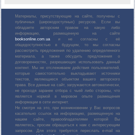
Материалы, присутствующие на сайте, получены с
публичных (широкодоступных) ресурсов. Если вы
обладаете авторским правом на какую либо
информацию, размещенную на сайте
booksonline.com.ua
и не согласны с её
общедоступностью в будущем, то мы согласны
рассмотреть предложения по удалению определенного
материала, а также обсудить предложения о
договоренностях, разрешающих использовать данный
контент. Мы не отслеживаем действия пользователей,
которые самостоятельно выкладывают источники
текстов, являющиеся объектом вашего авторского
права. Все данные на сайт, загружаются автоматически,
не проходя заранее отбора с чьей либо стороны, что
является нормой в мировом опыте размещения
информации в сети интернет.
Не смотря на это, при возникновении у Вас вопросов
касательно ссылок на информацию, размещенную на
нашем сайте, правообладателями которой Вы
являетесь, просим обращаться к нам с интересующим
запросом. Для этого требуется переслать е-mail на