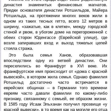
династия знаменитых финансовых магнатов.
Предки основателя династии Ротшильдов, Майера
Ротшильда, на протяжении многих веков жили в
одном из таких тесных гетто, всего 12 метров в
ширину, «зажатые, как в клетке», между городской
стеной и рвом, в убогом доме на перегороженной с
обеих сторон Юденгассе (Еврейской улице), где
возле запиравших вход и выход тяжелых цепей
стояла стража.
Это была семья Ханов, образовавшая
впоследствии одну из ветвей династии. Они
переселились во Франкфурт в XVI веке. Их
франкфуртское имя происходит от «дома с красной
вывеской», в котором жила семья. Однако фамилия
Ротшильд достаточно часто встречается в
еврейских общинах – в Германии того времени
евреям часто давали фамилии по какому-либо
признаку, связанному с семьей, ее образом жизни.
В 1585 году Исаак Эльханан получил прозвище «у
красной вывески», в то время как на могиле его отца