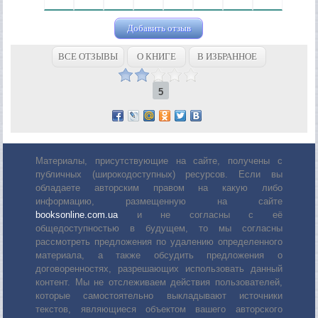
Добавить отзыв
ВСЕ ОТЗЫВЫ
О КНИГЕ
В ИЗБРАННОЕ
5
Материалы, присутствующие на сайте, получены с
публичных (широкодоступных) ресурсов. Если вы
обладаете авторским правом на какую либо
информацию, размещенную на сайте
booksonline.com.ua
и не согласны с её
общедоступностью в будущем, то мы согласны
рассмотреть предложения по удалению определенного
материала, а также обсудить предложения о
договоренностях, разрешающих использовать данный
контент. Мы не отслеживаем действия пользователей,
которые самостоятельно выкладывают источники
текстов, являющиеся объектом вашего авторского