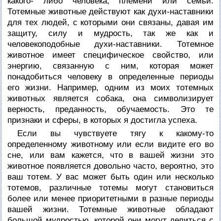
какого- либо человека, племени или семьи.
Тотемные животные действуют как духи-наставники
для тех людей, с которыми они связаны, давая им
защиту, силу и мудрость, так же как и
человекоподобные духи-наставники. Тотемное
животное имеет специфическое свойство, или
энергию, связанную с ним, которая может
понадобиться человеку в определенные периоды
его жизни. Например, одним из моих тотемных
животных является собака, она символизирует
верность, преданность, обучаемость. Это те
признаки и сферы, в которых я достигла успеха.
Если вы чувствуете тягу к какому-то
определенному животному или если видите его во
сне, или вам кажется, что в вашей жизни это
животное появляется довольно часто, вероятно, это
ваш тотем. У вас может быть один или несколько
тотемов, различные тотемы могут становиться
более или менее приоритетными в разные периоды
вашей жизни. Тотемные животные обладают
большой мудростью, которой они могут делиться с