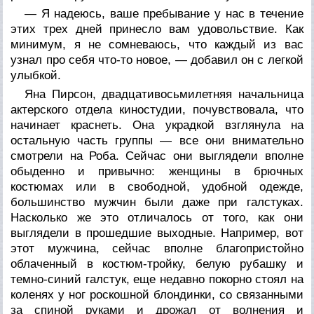
— Я надеюсь, ваше пребывание у нас в течение
этих трех дней принесло вам удовольствие. Как
минимум, я не сомневаюсь, что каждый из вас
узнал про себя что-то новое, — добавил он с легкой
улыбкой.
Яна Пирсон, двадцативосьмилетняя начальница
актерского отдела киностудии, почувствовала, что
начинает краснеть. Она украдкой взглянула на
остальную часть группы — все они внимательно
смотрели на Роба. Сейчас они выглядели вполне
обыденно и привычно: женщины в брючных
костюмах или в свободной, удобной одежде,
большинство мужчин были даже при галстуках.
Насколько же это отличалось от того, как они
выглядели в прошедшие выходные. Например, вот
этот мужчина, сейчас вполне благопристойно
облаченный в костюм-тройку, белую рубашку и
темно-синий галстук, еще недавно покорно стоял на
коленях у ног роскошной блондинки, со связанными
за спиной руками и дрожал от волнения и