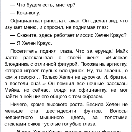
— Что будем есть, мистер?
— Кока-колу.
Официантка принесла стакан. Он сделал вид, что
изучает меню, и спросил, не поднимая глаз:
— Скажите, здесь работает миссис Хелен Краус?
— Я Хелен Краус.
Посетитель поднял глаза. Что за ерунда! Майк
часто рассказывал о своей жене: «Высокая
блондинка с отличной фигурой. Похожа на артистку,
которая играет глупых блондинок. Ну, ты знаешь, о
ком я говорю… Только Хелен не дурочка. И, братан,
в постели она!..» Он помнил все ночные рассказы
Майка, но сейчас, глядя на официантку, не мог
найти в ней ничего общего с тем образом.
Ничего, кроме высокого роста. Весила Хелен не
меньше ста шестидесяти фунтов. Волосы
неприятного мышиного цвета, за толстыми
стеклами очков тусклые голубые глаза.
— Я ищу Хелен Краус, которая жила в Нортоне…