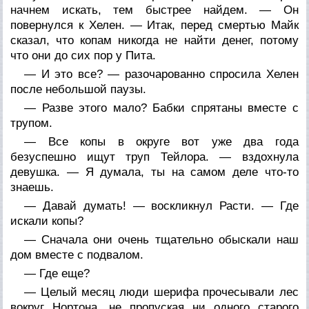
начнем искать, тем быстрее найдем. — Он
повернулся к Хелен. — Итак, перед смертью Майк
сказал, что копам никогда не найти денег, потому
что они до сих пор у Пита.
— И это все? — разочарованно спросила Хелен
после небольшой паузы.
— Разве этого мало? Бабки спрятаны вместе с
трупом.
— Все копы в округе вот уже два года
безуспешно ищут труп Тейлора. — вздохнула
девушка. — Я думала, ты на самом деле что-то
знаешь.
— Давай думать! — воскликнул Расти. — Где
искали копы?
— Сначала они очень тщательно обыскали наш
дом вместе с подвалом.
— Где еще?
— Целый месяц люди шерифа прочесывали лес
вокруг Нортона, не пропуская ни одного старого