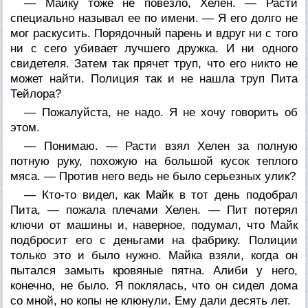
— Майку тоже не повезло, Хелен. — Расти
специально называл ее по имени. — Я его долго не
мог раскусить. Порядочный парень и вдруг ни с того
ни с сего убивает лучшего дружка. И ни одного
свидетеля. Затем так прячет труп, что его никто не
может найти. Полиция так и не нашла труп Пита
Тейлора?
— Пожалуйста, не надо. Я не хочу говорить об
этом.
— Понимаю. — Расти взял Хелен за полную
потную руку, похожую на большой кусок теплого
мяса. — Против него ведь не было серьезных улик?
— Кто-то видел, как Майк в тот день подобрал
Пита, — пожала плечами Хелен. — Пит потерял
ключи от машины и, наверное, подумал, что Майк
подбросит его с деньгами на фабрику. Полиции
только это и было нужно. Майка взяли, когда он
пытался замыть кровяные пятна. Алиби у него,
конечно, не было. Я поклялась, что он сидел дома
со мной, но копы не клюнули. Ему дали десять лет.