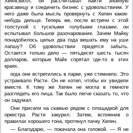
Хейнсвилл, он рассчитывал найти знойную
красавицу и соединить бизнес с удовольствием. У
него даже была мысль провернуть с Хелен какое-
нибудь дельце. Теперь же, после встречи с этой
толстухой с тусклыми голубыми глазами, он
испытывал большое разочарование. Зачем Майку
понадобилось целых два года вешать ему на уши
лапшу? Об удовольствии придется забыть.
Остается только дело — пятьдесят шесть тысяч
долларов, которые Майк спрятал где-то в этих
краях.
огда они встретились в парке, уже стемнело. Это
устраивало Расти. Он не хотел, чтобы их увидели
вместе. К тому же Хелен не могла в темноте
разглядеть его лица. Так было легче сказать то, что
он задумал.
Они присели на скамью рядом с площадкой для
оркестра. Расти закурил. Затем, вспомнив о
правилах хорошего тона, протянул пачку Хелен.
— Благодарю, — покачала она головой. — Я не