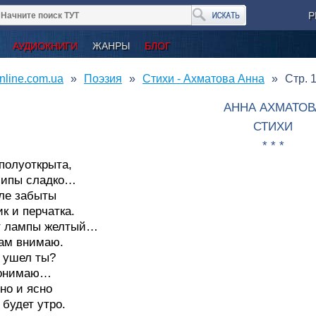
Р
АУДИОКНИГИ
ЖАНРЫ
БЛОГ
nline.com.ua
Поэзия
Стихи - Ахматова Анна
Стр. 
АННА АХМАТОВ
СТИХИ
* * *
полуоткрыта,
липы сладко…
ле забыты
к и перчатка.
от лампы желтый…
ам внимаю.
 ушел ты?
понимаю…
но и ясно
 будет утро.