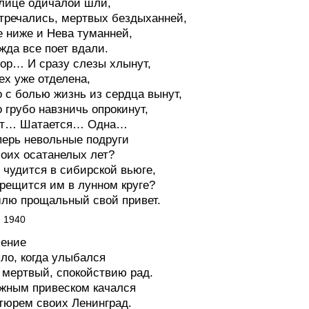
лице одичалой шли,
тречались, мертвых бездыханней,
 ниже и Нева туманней,
жда все поет вдали.
ор… И сразу слезы хлынут,
ех уже отделена,
 с болью жизнь из сердца вынут,
 грубо навзничь опрокинут,
ет… Шатается… Одна…
перь невольные подруги
оих осатанелых лет?
 чудится в сибирской вьюге,
рещится им в лунном круге?
лю прощальный свой привет.
, 1940
ление
ло, когда улыбался
 мертвый, спокойствию рад.
жным привеском качался
тюрем своих Ленинград.