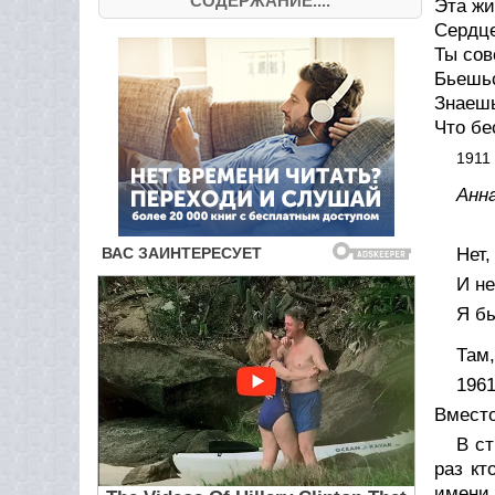
СОДЕРЖАНИЕ....
Эта жи
Сердце
Ты сов
Бьешь
Знаешь
Что бе
1911
Анн
Нет,
И н
Я бы
Там,
196
Вмест
В с
раз кт
имени