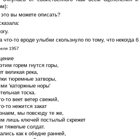
м):
 это вы можете описать?
сказала:
огу.
а что-то вроде улыбки скользнуло по тому, что некогда 
реля 1957
щение
этим горем гнутся горы,
ет великая река,
пки тюремные затворы,
ими 'каторжные норы'
тельная тоска.
го-то веет ветер свежий,
го-то нежится закат
знаем, мы повсюду те же,
м лишь ключей постылый скрежет
и тяжелые солдат.
лись как к обедне ранней,