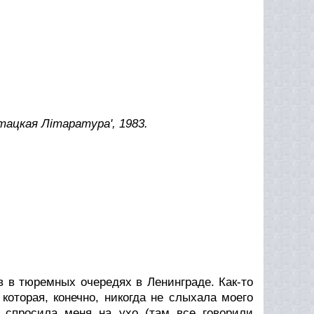
тацкая Лiтаратура', 1983.
 в тюремных очередях в Ленинграде. Как-то
которая, конечно, никогда не слыхала моего
 спросила меня на ухо (там все говорили