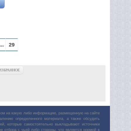
...
29
ИЗБРАННОЕ
авом на какую либо информацию, размещенную на сайте
лению определенного материала, а также обсудить
ей, которые самостоятельно выкладывают источники
е отбора с чьей либо стороны, что является нормой в