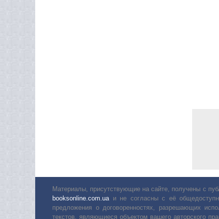
Материалы, присутствующие на сайте, получены с пуб
booksonline.com.ua
и не согласны с её общедоступн
предложения о договоренностях, разрешающих испо
текстов, являющиеся объектом вашего авторского пра