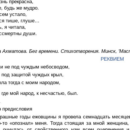
знь прекрасна,
, будь же мудро.
сем устало,
ся тише, глуше…
, я читала,
ссмертны души.
а Ахматова. Бег времени. Стихотворения. Минск, 'Мас
РЕКВИЕМ
 и не под чуждым небосводом,
е под защитой чуждых крыл,
ла тогда с моим народом,
 где мой народ, к несчастью, был.
1
о предисловия
трашные годы ежовщины я провела семнадцать месяцев
о-то «опознал» меня. Тогда стоящая за мной женщина, 
, очнулась от свойственного нам всем оцепенения и