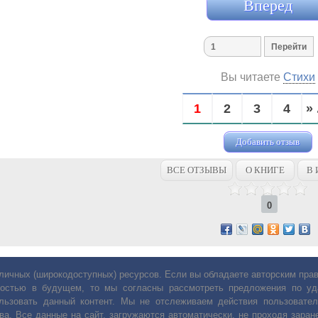
Вперед
Вы читаете
Стихи
1
2
3
4
» 
Добавить отзыв
ВСЕ ОТЗЫВЫ
О КНИГЕ
В 
0
личных (широкодоступных) ресурсов. Если вы обладаете авторским пр
остью в будущем, то мы согласны рассмотреть предложения по уда
льзовать данный контент. Мы не отслеживаем действия пользовател
ва. Все данные на сайт, загружаются автоматически, не проходя заране