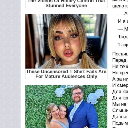
шепото
— А
И я 
— М
Тогд
1 ап
Посвя
Перед 
Не теч
Но кре
А за н
И смер
Для ко
Для ко
Мы не 
Слыши
Да шаг
Подыма