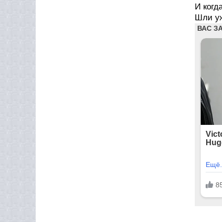
И когд
Шли уж