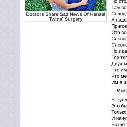
По сто
Там вс
Солнце
А наде
Пригов
Ото вс
Словно
Словно
Но ид
Где те
Двух м
Что им
Что ме
Им я ш
Март
Вступ
Это бы
Только
И нену
Возле 