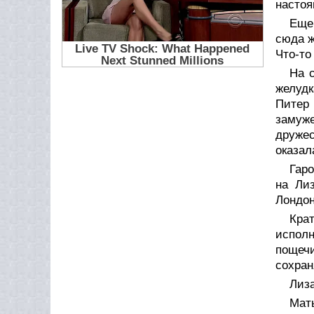
настоя
Еще 
сюда ж
Что-то
На 
желуд
Питер 
замуже
друже
оказал
Гаро
на Ли
Лондон
Кра
исполн
пощеч
сохран
Лиза
Мат