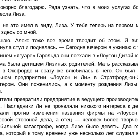
окорно благодарю. Рада узнать, что в моих услугах 
есла Лиза.
 не это имел в виду, Лиза. У тебя теперь на первом 
 здесь со мной.
наю. Алекс тоже все время твердит об этом. Я ви
нула стул и поднялась. — Сегодня вечером я ужинаю с 
инем «ягуаре» Гарольда они поехали в «Лоусон Дизайн
ма была детищем Лизиных родителей. Мать рассказывал
х в Оксфорде и сразу же влюбилась в него. Он был 
льном предприятии «Лоусон и Ли» в Стратфорд-он-
лтером. Они поженились, а к моменту рождения Лизы
.
ители превратили предприятие в ведущего производите
. Наследники Ли не проявляли никакого интереса к д
жали против изменения названия фирмы на «Лоусон
овой стороной дела, а отец — человек более творче
обильной катастрофе, когда Лизе было девять. Два 
а, который к тому времени уже несколько лет служи