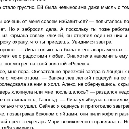
 стало грустно. Ей была невыносима даже мысль о том,
ы хочешь от меня совсем избавиться? — попыталась по
ет. Но я забросил дела. А поскольку ты тоже работа
 из кармана связку ключей, он отцепил один из них и
режу охрану, что ты приедешь. Увидимся завтра.
орошо. — Лиза только раз была в его апартаментах —
омил ее с радостями любви. Она хотела напомнить ему о
с посмотрел на свой золотой «Ролекс».
е, мне пора. Обязательно приезжай завтра в Лондон к 
м с моим отцом. — Запечатлев легкий поцелуй на ее г
оследовала за ним в холл. Алекс, не обернувшись, скры
верь хлопнула или мне послышалось? — раздался недо
е послышалось, Гарольд. — Лиза улыбнулась пожилому
только что ушел. Сейчас я оденусь и приготовлю завтр
е, позавтракав беконом с яйцами, они пили кофе и разг
ой пресс-секретарь Мэри великолепно справлялась. Не 
 тебя заменить.