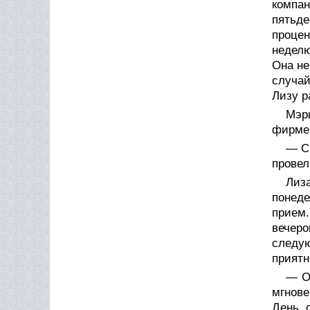
компан
пятьд
процен
неделю
Она не
случай
Лизу р
Мэри
фирме,
— С
провел
Лиз
понед
прием.
вечеро
следую
приятн
— О
мгнове
День, 