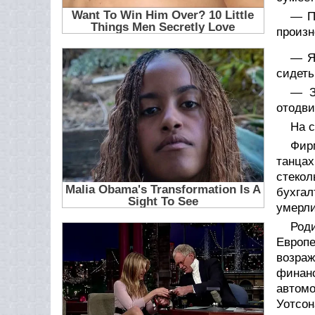
— П
произн
— Я
сидеть
— З
отодви
На с
Фир
танца
стеко
бухга
умерли
Род
Европе
возра
финанс
автом
Уотсон