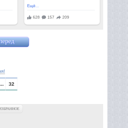
перед
я!
...
32
ИЗБРАННОЕ