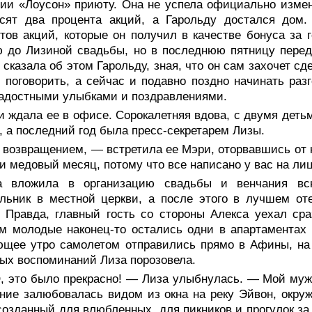
ии «Лоусон» приюту. Она не успела официально изме
есят два процента акций, а Гарольду достался дом.
тов акций, которые он получил в качестве бонуса за 
 до Лизиной свадьбы, но в последнюю пятницу перед
 сказала об этом Гарольду, зная, что он сам захочет с
 поговорить, а сейчас и подавно поздно начинать раз
адостными улыбками и поздравлениями.
 ждала ее в офисе. Сорокалетняя вдова, с двумя детьм
 а последний год была пресс-секретарем Лизы.
 возвращением, — встретила ее Мэри, оторвавшись от
и медовый месяц, потому что все написано у вас на лиц
а вложила в организацию свадьбы и венчания вс
ельник в местной церкви, а после этого в лучшем о
 Правда, главный гость со стороны Алекса уехал ср
м молодые наконец-то остались одни в апартаментах А
щее утро самолетом отправились прямо в Афины, на 
ых воспоминаний Лиза порозовела.
, это было прекрасно! — Лиза улыбнулась. — Мой муж 
ние залюбовалась видом из окна на реку Эйвон, окру
созданный для влюбленных, для пикников и прогулок за