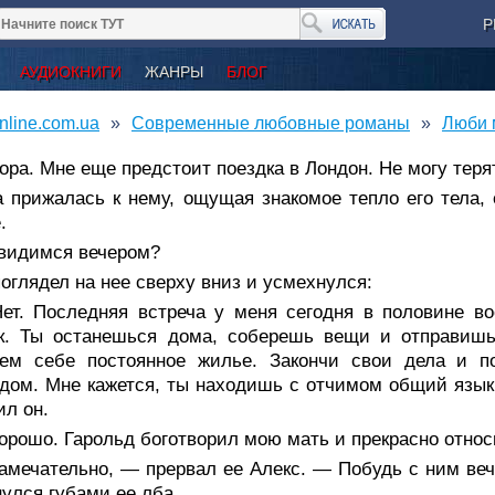
Р
АУДИОКНИГИ
ЖАНРЫ
БЛОГ
nline.com.ua
Современные любовные романы
Люби 
ра. Мне еще предстоит поездка в Лондон. Не могу теря
а прижалась к нему, ощущая знакомое тепло его тела,
.
видимся вечером?
оглядел на нее сверху вниз и усмехнулся:
ет. Последняя встреча у меня сегодня в половине во
ак. Ты останешься дома, соберешь вещи и отправиш
ем себе постоянное жилье. Закончи свои дела и п
дом. Мне кажется, ты находишь с отчимом общий язык. 
ил он.
рошо. Гарольд боготворил мою мать и прекрасно относ
амечательно, — прервал ее Алекс. — Побудь с ним веч
нулся губами ее лба.