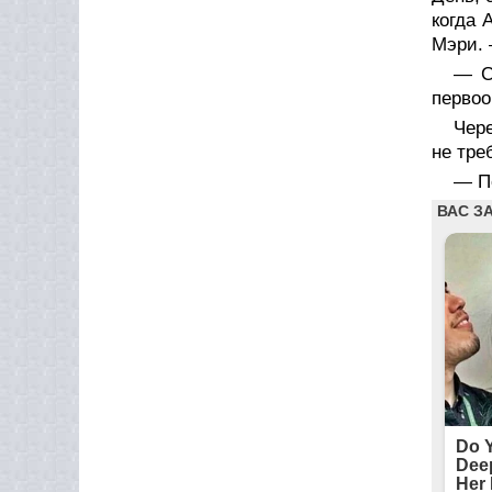
когда 
Мэри. 
— С
первоо
Чере
не тре
— По