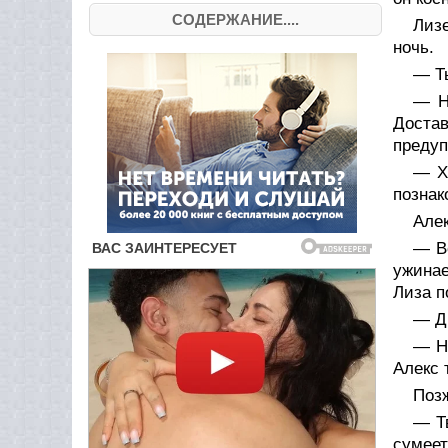
СОДЕРЖАНИЕ....
Лизе
ночь.
— Т
— Н
Достав
предуп
— Х
познак
Алек
— Вс
ужинае
Лиза п
— Д
— Н
Алекс 
Позж
— Тв
сумеет