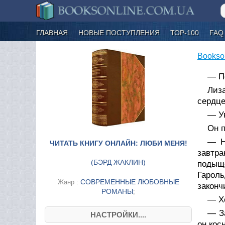
ГЛАВНАЯ
НОВЫЕ ПОСТУПЛЕНИЯ
ТОР-100
FAQ
Bookso
— По
Лиз
сердце
— У
Он п
— Н
ЧИТАТЬ КНИГУ ОНЛАЙН: ЛЮБИ МЕНЯ!
завтр
(
БЭРД ЖАКЛИН
)
подыщ
Гароль
СОВРЕМЕННЫЕ ЛЮБОВНЫЕ
Жанр :
законч
РОМАНЫ
;
— Хо
— З
НАСТРОЙКИ....
он кос