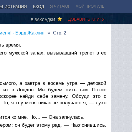
ЕГИСТРАЦИЯ
ВХОД
Я ЧИТАЮ!
МОЙ ПРОФИЛЬ
ДОБАВИТЬ КНИГУ
В ЗАКЛАДКИ
меня! - Бэрд Жаклин
Стр. 2
ть время.
 его мужской запах, вызывавший трепет в ее
сьмого, а завтра в восемь утра — деловой
ь их в Лондон. Мы будем жить там. Позже
оскорее найди себе замену. Обсуди это с
То, что у меня никак не получается, — сухо
ится ко мне. Но… — Она запнулась.
ером; он будет этому рад. — Наклонившись,