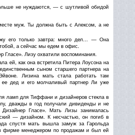
больше не нуждаются, — с шутливой обидой
месте муж. Ты должна быть с Алексом, а не
жу его только завтра: много дел… — Она
тобой, а сейчас мы едем в офис.
ер Гласе». Лизу охватили воспоминания.
а ей, как она встретила Питера Лоусона на
единственным сыном старшего партнера на
Эйвоне. Лизина мать стала работать там
 ее дед и его молчаливый партнер Ли уже
ля ламп для Тиффани и дизайнеров стекла в
елу, дважды в год получали дивиденды и не
 Дизайнер Гласе». Мать Лизы занималась
ский — дизайном. К несчастью, он погиб в
года спустя мать вышла замуж за Гарольда
л в фирме менеджером по продажам и был ей