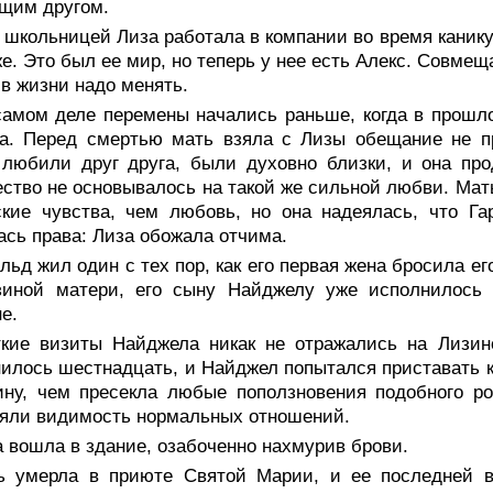
щим другом.
школьницей Лиза работала в компании во время канику
е. Это был ее мир, но теперь у нее есть Алекс. Совмещ
 в жизни надо менять.
самом деле перемены начались раньше, когда в прошло
ка. Перед смертью мать взяла с Лизы обещание не п
любили друг друга, были духовно близки, и она про
ство не основывалось на такой же сильной любви. Мать
ские чувства, чем любовь, но она надеялась, что Г
ась права: Лиза обожала отчима.
льд жил один с тех пор, как его первая жена бросила е
зиной матери, его сыну Найджелу уже исполнилось 
е.
ткие визиты Найджела никак не отражались на Лизин
илось шестнадцать, и Найджел попытался приставать к
ину, чем пресекла любые поползновения подобного р
яли видимость нормальных отношений.
 вошла в здание, озабоченно нахмурив брови.
ь умерла в приюте Святой Марии, и ее последней в