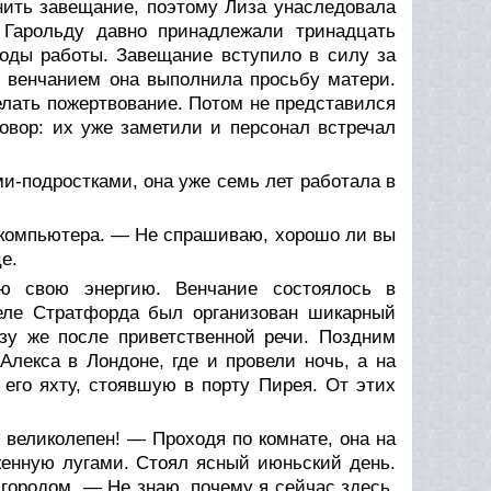
нить завещание, поэтому Лиза унаследовала
 Гарольду давно принадлежали тринадцать
годы работы. Завещание вступило в силу за
 венчанием она выполнила просьбу матери.
делать пожертвование. Потом не представился
говор: их уже заметили и персонал встречал
и-подростками, она уже семь лет работала в
 компьютера. — Не спрашиваю, хорошо ли вы
е.
ю свою энергию. Венчание состоялось в
теле Стратфорда был организован шикарный
азу же после приветственной речи. Поздним
лекса в Лондоне, где и провели ночь, а на
его яхту, стоявшую в порту Пирея. От этих
великолепен! — Проходя по комнате, она на
женную лугами. Стоял ясный июньский день.
 городом. — Не знаю, почему я сейчас здесь,