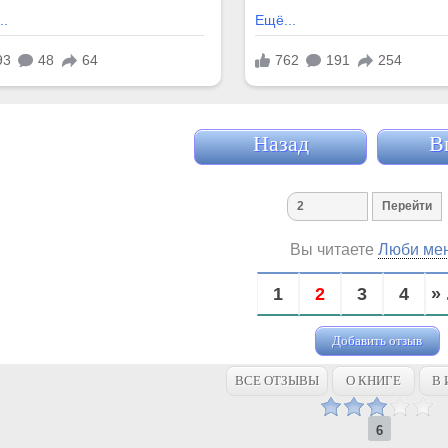
Назад
В
Вы читаете
Люби мен
1
2
3
4
» 
Добавить отзыв
ВСЕ ОТЗЫВЫ
О КНИГЕ
В 
6