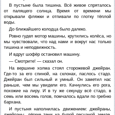
В пустыне была тишина. Всё живое спряталось
от палящего солнца. Время от времени мы
открывали фляжки и отпивали по глотку тёплой
воды.
До ближайшего колодца было далеко.
Ровно гудел мотор машины, крутились колёса, но
мы чувствовали, что над нами и вокруг нас только
тишина и неподвижность.
И вдруг шофёр остановил машину.
— Смотрите! — сказал он.
На вершине холма стоял сторожевой джейран.
Где-то за его спиной, на склонах, паслось стадо.
Джейран был сильный и умный. Он заметил нас
раньше, чем мы увидели его. Качнулись его рога,
похожие на лиру. И в ту же секунду всё стадо, в
семь или восемь голов, помчалось вдали по гребню
бархана.
И пустыня наполнилась движением: джейраны,
джейраны, лёгкие тени на бурой песчаной земле.