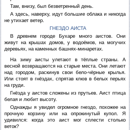
Там, внизу, был безветренный день.
А здесь, наверху, идут большие облака и никогда
не утихает ветер.
ГНЕЗДО АИСТА
В древнем городе Бухаре много аистов. Они
живут на крышах домов, у водоёмов, на могучих
деревьях, на каменных башнях-минаретах.
На зиму аисты улетают в тёплые страны. А
весной возвращаются на старые места. Они летают
над городом, раскинув свои бело-чёрные крылья.
Или стоят в гнёздах, спрятав клюв в белых перьях
на груди.
Гнёзда у аистов сложены из прутьев. Аист птица
белая и любит высоту.
Однажды я увидел огромное гнездо, похожее на
прочную корзину или на опрокинутый купол. Я
удивился: когда это аист мог сплести столько
веток?