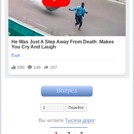
Вперед
Вы читаете
Тысяча дорог
1
2
3