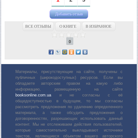
Добавить отзыв
ВСЕ ОТЗЫВЫ
О КНИГЕ
В ИЗБРАННОЕ
0
Материалы, присутствующие на сайте, получены с
публичных (широкодоступных) ресурсов. Если вы
обладаете авторским правом на какую либо
информацию, размещенную на сайте
booksonline.com.ua
и не согласны с её
общедоступностью в будущем, то мы согласны
рассмотреть предложения по удалению определенного
материала, а также обсудить предложения о
договоренностях, разрешающих использовать данный
контент. Мы не отслеживаем действия пользователей,
которые самостоятельно выкладывают источники
текстов, являющиеся объектом вашего авторского