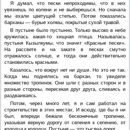
Я думал, что пески непроходимы, что в них
увязнешь по колени и не выберешься. Но сначала
мы ехали цветущей степью. Потом показались
барханы — бурые холмы, покрытые сухой травой.
В пустыне было пустынно. Только высоко в небе
кружилась какая-то хищная птица. Называлась
пустыня Кызылкумы, что значит «Красные пески».
На рассвете и на закате в песках смутно
отражалось солнце, и тогда они действительно
становились красными.
Казалось, что вокруг нет ни души. Но это не так.
Когда мы поднялись на бархан, то увидели
множество тропинок. Они шли с разных сторон и в
разные стороны, пересекая друг друга, сливаясь и
раздваиваясь.
Потом, через много лет, я и сам работал на
строительстве в этих местах. И всюду, где бы я ни
был, впереди бежали бесконечные тропинки,
указывая верную дорогу от селения к селению, от
колодца к колодцу. Пустыня — это тысяча дорог.