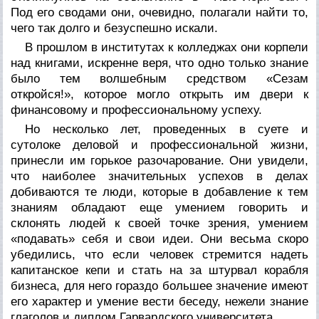
Под его сводами они, очевидно, полагали найти то,
чего так долго и безуспешно искали.
В прошлом в институтах к колледжах они корпели
над книгами, искренне веря, что одно только знание
было тем волшебным средством «Сезам
откройся!», которое могло открыть им двери к
финансовому и профессиональному успеху.
Но несколько лет, проведенных в суете и
сутолоке деловой и профессиональной жизни,
принесли им горькое разочарование. Они увидели,
что наиболее значительных успехов в делах
добиваются те люди, которые в добавление к тем
знаниям обладают еще умением говорить и
склонять людей к своей точке зрения, умением
«подавать» себя и свои идеи. Они весьма скоро
убедились, что если человек стремится надеть
капитанское кепи и стать на за штурвал корабля
бизнеса, для него гораздо большее значение имеют
его характер и умение вести беседу, нежели знание
глаголов и диплом Гарвардского университета.