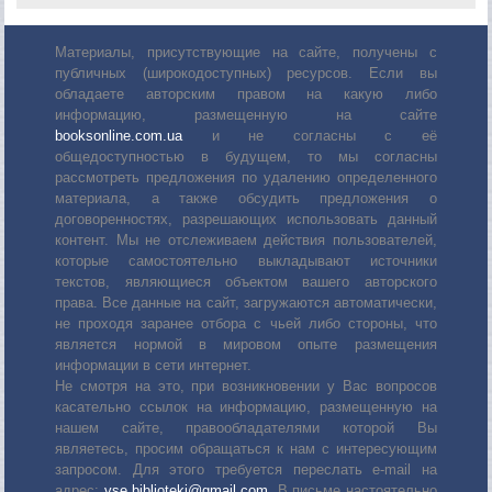
Материалы, присутствующие на сайте, получены с
публичных (широкодоступных) ресурсов. Если вы
обладаете авторским правом на какую либо
информацию, размещенную на сайте
booksonline.com.ua
и не согласны с её
общедоступностью в будущем, то мы согласны
рассмотреть предложения по удалению определенного
материала, а также обсудить предложения о
договоренностях, разрешающих использовать данный
контент. Мы не отслеживаем действия пользователей,
которые самостоятельно выкладывают источники
текстов, являющиеся объектом вашего авторского
права. Все данные на сайт, загружаются автоматически,
не проходя заранее отбора с чьей либо стороны, что
является нормой в мировом опыте размещения
информации в сети интернет.
Не смотря на это, при возникновении у Вас вопросов
касательно ссылок на информацию, размещенную на
нашем сайте, правообладателями которой Вы
являетесь, просим обращаться к нам с интересующим
запросом. Для этого требуется переслать е-mail на
адрес:
vse.biblioteki@gmail.com
. В письме настоятельно