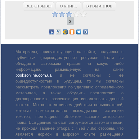
ВСЕ ОТЗЫВЫ
О КНИГЕ
В ИЗБРАННОЕ
2
Материалы, присутствующие на сайте, получены с
публичных (широкодоступных) ресурсов. Если вы
обладаете авторским правом на какую либо
информацию, размещенную на сайте
booksonline.com.ua
и не согласны с её
общедоступностью в будущем, то мы согласны
рассмотреть предложения по удалению определенного
материала, а также обсудить предложения о
договоренностях, разрешающих использовать данный
контент. Мы не отслеживаем действия пользователей,
которые самостоятельно выкладывают источники
текстов, являющиеся объектом вашего авторского
права. Все данные на сайт, загружаются автоматически,
не проходя заранее отбора с чьей либо стороны, что
является нормой в мировом опыте размещения