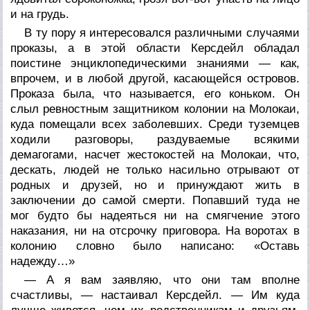
и на грудь.
В ту пору я интересовался различными случаями
проказы, а в этой области Керсдейл обладал
поистине энциклопедическими знаниями — как,
впрочем, и в любой другой, касающейся островов.
Проказа была, что называется, его коньком. Он
слыл ревностным защитником колонии на Молокаи,
куда помещали всех заболевших. Среди туземцев
ходили разговоры, раздуваемые всякими
демагогами, насчет жестокостей на Молокаи, что,
дескать, людей не только насильно отрывают от
родных и друзей, но и принуждают жить в
заключении до самой смерти. Попавший туда не
мог будто бы надеяться ни на смягчение этого
наказания, ни на отсрочку приговора. На воротах в
колонию словно было написано: «Оставь
надежду…»
— А я вам заявляю, что они там вполне
счастливы, — настаивал Керсдейл. — Им куда