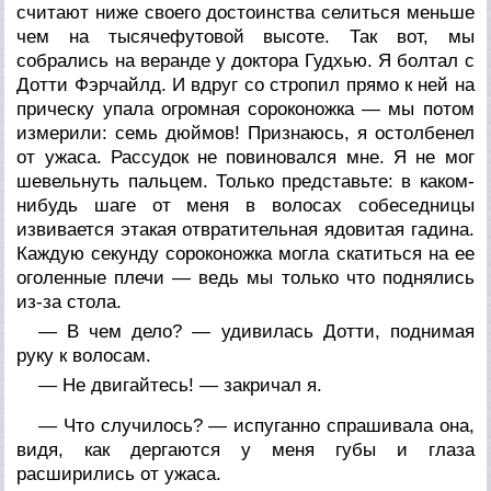
считают ниже своего достоинства селиться меньше
чем на тысячефутовой высоте. Так вот, мы
собрались на веранде у доктора Гудхью. Я болтал с
Дотти Фэрчайлд. И вдруг со стропил прямо к ней на
прическу упала огромная сороконожка — мы потом
измерили: семь дюймов! Признаюсь, я остолбенел
от ужаса. Рассудок не повиновался мне. Я не мог
шевельнуть пальцем. Только представьте: в каком-
нибудь шаге от меня в волосах собеседницы
извивается этакая отвратительная ядовитая гадина.
Каждую секунду сороконожка могла скатиться на ее
оголенные плечи — ведь мы только что поднялись
из-за стола.
— В чем дело? — удивилась Дотти, поднимая
руку к волосам.
— Не двигайтесь! — закричал я.
— Что случилось? — испуганно спрашивала она,
видя, как дергаются у меня губы и глаза
расширились от ужаса.