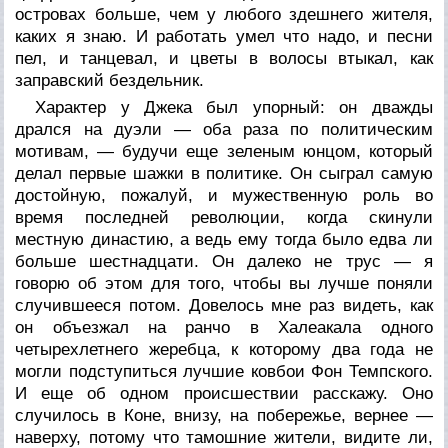
островах больше, чем у любого здешнего жителя,
каких я знаю. И работать умел что надо, и песни
пел, и танцевал, и цветы в волосы втыкал, как
заправский бездельник.
Характер у Джека был упорный: он дважды
дрался на дуэли — оба раза по политическим
мотивам, — будучи еще зеленым юнцом, который
делал первые шажки в политике. Он сыграл самую
достойную, пожалуй, и мужественную роль во
время последней революции, когда скинули
местную династию, а ведь ему тогда было едва ли
больше шестнадцати. Он далеко не трус — я
говорю об этом для того, чтобы вы лучше поняли
случившееся потом. Довелось мне раз видеть, как
он объезжал на ранчо в Халеакала одного
четырехлетнего жеребца, к которому два года не
могли подступиться лучшие ковбои Фон Темпского.
И еще об одном происшествии расскажу. Оно
случилось в Коне, внизу, на побережье, вернее —
наверху, потому что тамошние жители, видите ли,