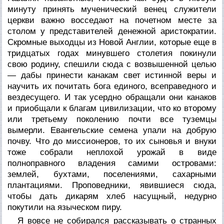
минуту принять мученический венец служители
церкви важно восседают на почетном месте за
столом у представителей денежной аристократии.
Скромные выходцы из Новой Англии, которые еще в
тридцатых годах минувшего столетия покинули
свою родину, спешили сюда с возвышенной целью
— дабы принести канакам свет истинной веры и
научить их почитать бога единого, всеправедного и
вездесущего. И так усердно обращали они канаков
и приобщали к благам цивилизации, что ко второму
или третьему поколению почти все туземцы
вымерли. Евангельские семена упали на добрую
почву. Что до миссионеров, то их сыновья и внуки
тоже собрали неплохой урожай в виде
полноправного владения самими островами:
землей, бухтами, поселениями, сахарными
плантациями. Проповедники, явившиеся сюда,
чтобы дать дикарям хлеб насущный, недурно
покутили на языческом пиру.
Я вовсе не собирался рассказывать о странных