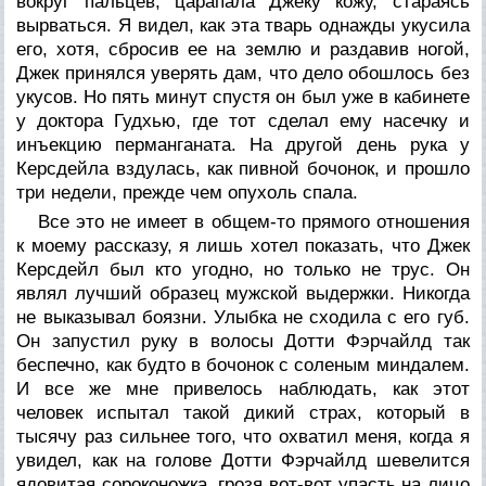
вокруг пальцев, царапала Джеку кожу, стараясь
вырваться. Я видел, как эта тварь однажды укусила
его, хотя, сбросив ее на землю и раздавив ногой,
Джек принялся уверять дам, что дело обошлось без
укусов. Но пять минут спустя он был уже в кабинете
у доктора Гудхью, где тот сделал ему насечку и
инъекцию перманганата. На другой день рука у
Керсдейла вздулась, как пивной бочонок, и прошло
три недели, прежде чем опухоль спала.
Все это не имеет в общем-то прямого отношения
к моему рассказу, я лишь хотел показать, что Джек
Керсдейл был кто угодно, но только не трус. Он
являл лучший образец мужской выдержки. Никогда
не выказывал боязни. Улыбка не сходила с его губ.
Он запустил руку в волосы Дотти Фэрчайлд так
беспечно, как будто в бочонок с соленым миндалем.
И все же мне привелось наблюдать, как этот
человек испытал такой дикий страх, который в
тысячу раз сильнее того, что охватил меня, когда я
увидел, как на голове Дотти Фэрчайлд шевелится
ядовитая сороконожка, грозя вот-вот упасть на лицо