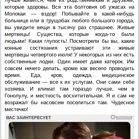
лучше живется, чем их родственникам и друзьям,
которые здоровы. Вся эта болтовня об ужасах на
Молокаи — вздор! Побывайте в какой-нибудь
больнице или в трущобах любого большого города,
вы увидите вещи в тысячу раз страшнее. Живые
мертвецы! Существа, которые когда-то были
людьми! Какая глупость! Посмотрели бы вы, какие
конные состязания устраивают эти живые
мертвецы четвертого июля! У некоторых из них есть
собственные лодки. Один имеет даже катерок. Им
совсем нечего делать, кроме как весело проводить
время. Еда, кров, одежда, медицинское
обслуживание — все к их услугам. Они сами себе
хозяева. И климат там гораздо лучше, чем в
Гонолулу, и местность восхитительная. Я и сам не
возражал бы насовсем поселиться там. Чудесное
местечко!