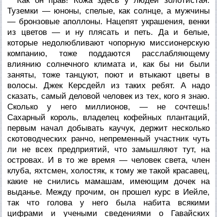
Как он прав! Кожа здесь у людей золотистая.
Туземки — юноны, спелые, как солнце, а мужчины
— бронзовые аполлоны. Нацепят украшения, венки
из цветов — и ну плясать и петь. Да и белые,
которые недолюбливают чопорную миссионерскую
компанию, тоже поддаются расслабляющему
влиянию солнечного климата и, как бы ни были
заняты, тоже танцуют, поют и втыкают цветы в
волосы. Джек Керсдейл из таких ребят. А надо
сказать, самый деловой человек из тех, кого я знаю.
Сколько у него миллионов, — не сочтешь!
Сахарный король, владелец кофейных плантаций,
первым начал добывать каучук, держит несколько
скотоводческих ранчо, непременный участник чуть
ли не всех предприятий, что замышляют тут, на
островах. И в то же время — человек света, член
клуба, яхтсмен, холостяк, к тому же такой красавец,
какие не снились мамашам, имеющим дочек на
выданье. Между прочим, он прошел курс в Иейле,
так что голова у него была набита всякими
цифрами и учеными сведениями о Гавайских