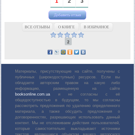
1
2
3
Добавить отзыв
ВСЕ ОТЗЫВЫ
О КНИГЕ
В ИЗБРАННОЕ
2
Материалы, присутствующие на сайте, получены с
публичных (широкодоступных) ресурсов. Если вы
обладаете авторским правом на какую либо
информацию, размещенную на сайте
booksonline.com.ua
и не согласны с её
общедоступностью в будущем, то мы согласны
рассмотреть предложения по удалению определенного
материала, а также обсудить предложения о
договоренностях, разрешающих использовать данный
контент. Мы не отслеживаем действия пользователей,
которые самостоятельно выкладывают источники
текстов, являющиеся объектом вашего авторского